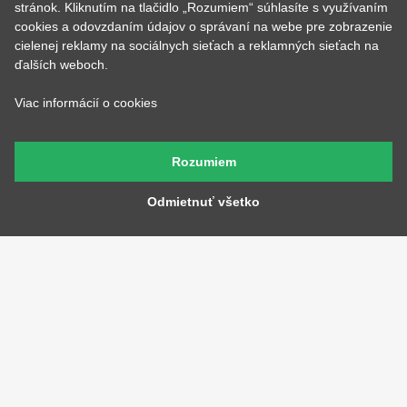
stránok. Kliknutím na tlačidlo „Rozumiem“ súhlasíte s využívaním
cookies a odovzdaním údajov o správaní na webe pre zobrazenie
cielenej reklamy na sociálnych sieťach a reklamných sieťach na
ďalších weboch.
Viac informácií o cookies
Lucka
Tom
Stará sa o to, aby potlače
Prijíma objednávky,
boli krásne rovno
kontroluje, či u nich je
Rozumiem
nažehlené a keď nemá čo
všetko čo má byť a keď
žehliť, tak pripravuje
budete volať, bude na
motívy, aby ste mali z čoho
Odmietnuť všetko
druhom konci. Má starosť
vyberať.
väčšinu potlačí a grafík
Andrejka
Petr
Farby všetkých tričiek má v
Má na starosť naše tri
oku, stará sa o skladové
digitálne tlačiarne a ak máte
zásoby a pripravuje všetky
farebnú potlač, tak ju