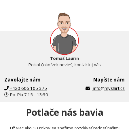
1976 v kocke
16.91 €
NA SKLADE