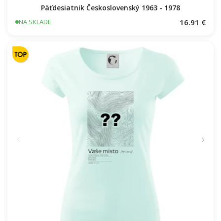
Hasiči názov samostatný
16.91 €
NA SKLADE