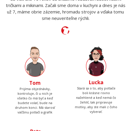
Jesus Saved My Life kríž ekg
16.91 €
NA SKLADE