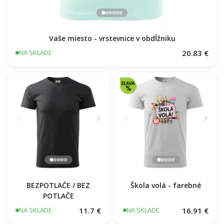
Turistické značky
Rescue - pre
všetky
záchranárov
22.57 €
16.91 €
NA SKLADE
NA SKLADE