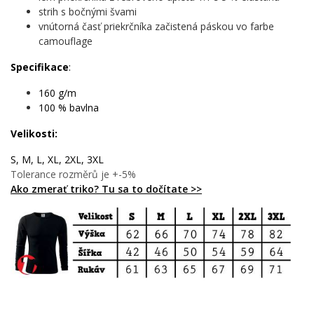
Komu urobí radosť?
strih s bočnými švami
vnútorná časť priekrčníka začistená páskou vo farbe
🔥 Každému hráčovi, pre ktorého je hokejbal viac životný
camouflage
štýl ako koníček
🎯 Tínedžerom aj veteránom ulice, ktorí poznajú cenu
Specifikace
:
každého gólu
💪 Partiám kamarátov, kde hokejbal drží kolektív pokope
160 g/m
🌟 Rodičom, ktorí hľadajú dokonalý darček pre svoje
100 % bavlna
hokejbalové dieťa
Velikosti:
Život je jednoduchý – jesť, spať, hokejbal, zopakovať. Pridaj tento
S, M, L, XL, 2XL, 3XL
motív do košíka a daj svetu vedieť, čo je pre teba skutočne
Tolerance rozměrů je +-5%
dôležité. ✨
Ako zmerať triko? Tu sa to dočítate >>