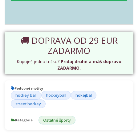
🚚 DOPRAVA OD 29 EUR
ZADARMO
Kupuješ jedno tričko?
Pridaj druhé a máš dopravu
ZADARMO.
Podobné motívy
hockey ball
hockeyball
hokejbal
street hockey
Ostatné športy
Kategórie