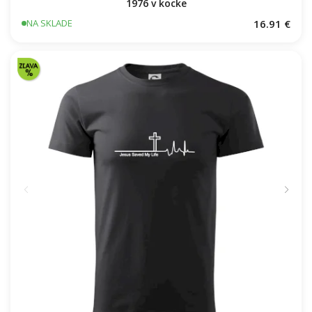
Vaše miesto - vrstevnice v obdĺžniku
20.83 €
NA SKLADE