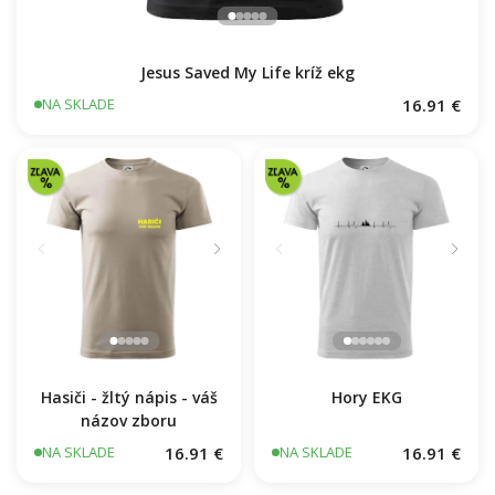
BEZPOTLAČE / BEZ
Škola volá - farebné
POTLAČE
11.7 €
16.91 €
NA SKLADE
NA SKLADE