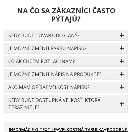
NA ČO SA ZÁKAZNÍCI ČASTO
PÝTAJÚ?
KEDY BUDE TOVAR ODOSLANÝ?
JE MOŽNÉ ZMENIŤ FARBU NÁPISU?
ČO AK CHCEM POTLAČ INAM?
JE MOŽNÉ ZMENIŤ NÁPIS NA PRODUKTE?
AKO MÁM OPÍSAŤ VEĽKOSŤ NÁPISU?
KEDY BUDE DOSTUPNÁ VEĽKOSŤ, KTORÁ
TERAZ NIE JE?
INFORMÁCIE O TEXTILE
VEĽKOSTNÁ TABUĽKA
PODOBNÉ P