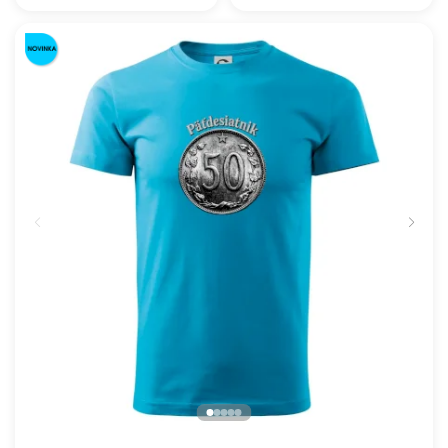
Československý Päťdesiatnik
16.91 €
NA SKLADE