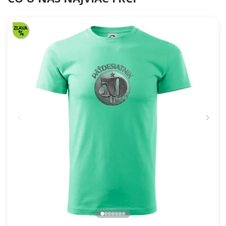
Mapa ČR + kolo na prsu
Hory bicykel úsmev
25.61 €
25.61 €
NA SKLADE
NA SKLADE