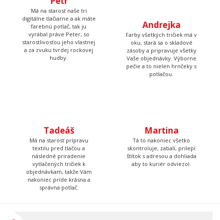
Hasiči - žltý nápis - váš
Hory EKG
názov zboru
16.91 €
16.91 €
NA SKLADE
NA SKLADE