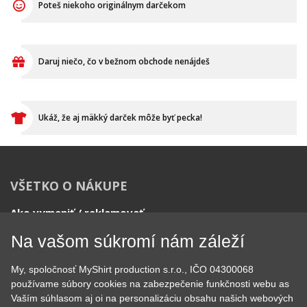
Tomáš Laurin
Pokiaľ čokoľvek nevieš, kontaktuj nás
Zavolajte nám
Napíšte nám
+420 606 105 375
info@myshirt.cz
Po-Pia 7:15 - 13:30
Potlače nás bavia
Už viac ako 10 rokov sa snažíme rozdávať radosť našimi
tričkami a mikinami. Začali sme doma v kuchyni a dnes je nás
už 7, máme obrie zázemie, hromadu strojov a vďaka tomu
Na vašom súkromí nám záleží
sme neuveriteľne rýchli.
My, spoločnosť MyShirt production s.r.o., IČO 04300068
používame súbory cookies na zabezpečenie funkčnosti webu as
Vaším súhlasom aj oi na personalizáciu obsahu našich webových