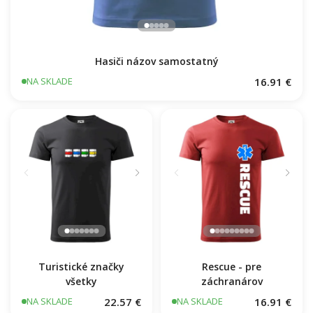
25.61 €
NA SKLADE
Floorball nápis šikmo
25.61 €
NA SKLADE
GO cyklista
Hokejový hráč EKG
25.61 €
25.61 €
NA SKLADE
NA SKLADE
ČO U NÁS NAJVIAC FRČÍ