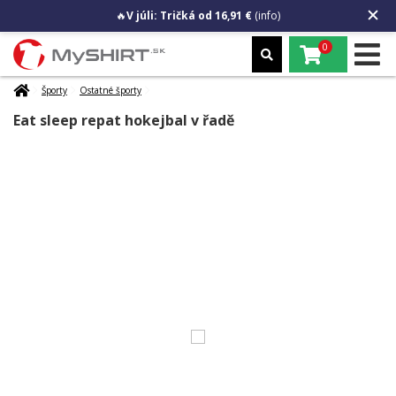
🔥
V júli: Tričká od 16,91 €
(info)
0
Športy
Ostatné športy
Eat sleep repat hokejbal v řadě