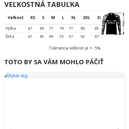
VEĽKOSTNÁ TABUĽKA
Veľkosť
XS
S
M
L
XL
2XL
3XL
Výška
67
69
71
74
77
80
83
Šírka
41
45
49
53
57
62
67
Tolerancia veľkosti je +- 5%
TOTO BY SA VÁM MOHLO PÁČIŤ