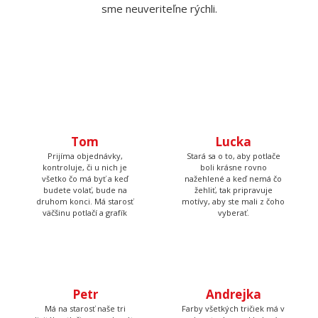
sme neuveriteľne rýchli.
Tom
Lucka
Prijíma objednávky,
Stará sa o to, aby potlače
kontroluje, či u nich je
boli krásne rovno
všetko čo má byť a keď
nažehlené a keď nemá čo
budete volať, bude na
žehliť, tak pripravuje
druhom konci. Má starosť
motívy, aby ste mali z čoho
väčšinu potlačí a grafík
vyberať.
Petr
Andrejka
Má na starosť naše tri
Farby všetkých tričiek má v