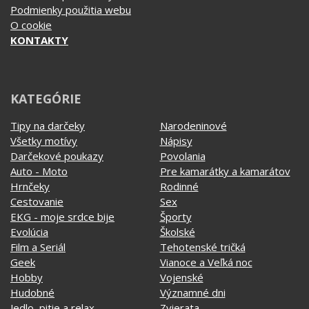
Podmienky použitia webu
O cookie
KONTAKTY
KATEGÓRIE
Tipy na darčeky
Narodeninové
Všetky motívy
Nápisy
Darčekové poukazy
Povolania
Auto - Moto
Pre kamarátky a kamarátov
Hrnčeky
Rodinné
Cestovanie
Sex
EKG - moje srdce bije
Športy
Evolúcia
Školské
Film a Seriál
Tehotenské tričká
Geek
Vianoce a Veľká noc
Hobby
Vojenské
Hudobné
Významné dni
Jedlo, pitie a relax
Zvierata