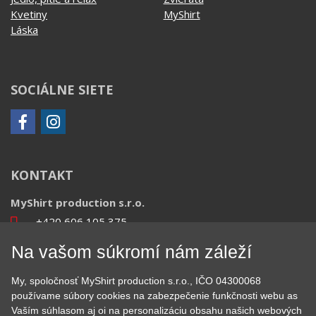
Kvetiny
MyShirt
Láska
SOCIÁLNE SIETE
KONTAKT
MyShirt production s.r.o.
+420 606 105 375
info@myshirt.cz
Na vašom súkromí nám záleží
Podhorská 752/50
My, spoločnosť MyShirt production s.r.o., IČO 04300068
46601 Jablonec nad Nisou, Česko
používame súbory cookies na zabezpečenie funkčnosti webu as
Vaším súhlasom aj oi na personalizáciu obsahu našich webových