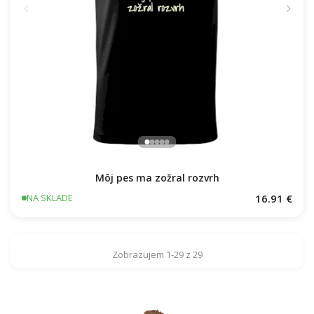
Môj pes ma zožral rozvrh
16.91 €
NA SKLADE
Zobrazujem 1-29 z 29