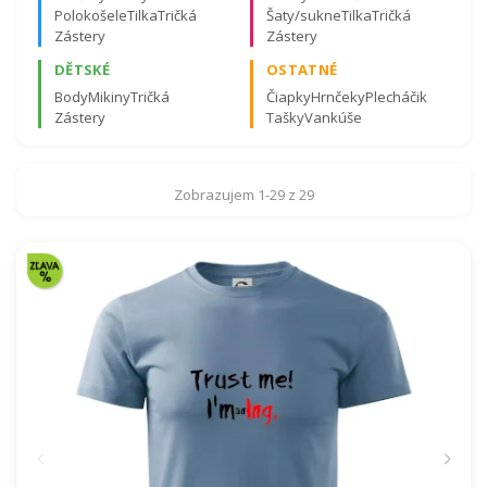
Polokošele
Tilka
Tričká
Šaty/sukne
Tilka
Tričká
Zástery
Zástery
DĚTSKÉ
OSTATNÉ
Body
Mikiny
Tričká
Čiapky
Hrnčeky
Plecháčik
Zástery
Tašky
Vankúše
Certifikovaná kvalita materiálov a záruka spokojnosti.
Viac o certifikátoch tu
.
Zobrazujem 1-29 z 29