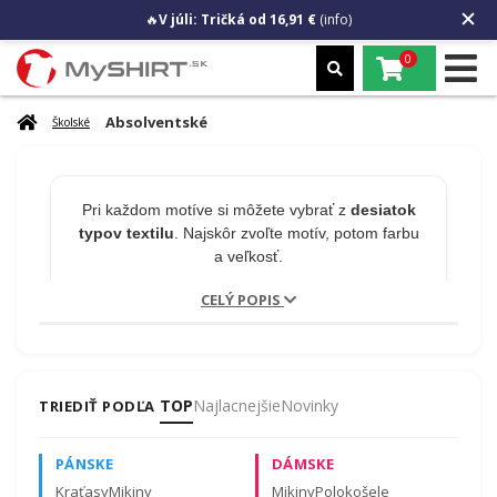
🔥
V júli: Tričká od 16,91 €
(info)
0
Absolventské
Školské
Pri každom motíve si môžete vybrať z
desiatok
typov textilu
. Najskôr zvoľte motív, potom farbu
a veľkosť.
CELÝ POPIS
🎁 MENO NA PRODUKT
ZADARMO
TOP
Najlacnejšie
Novinky
TRIEDIŤ PODĽA
Chcete na tričko meno alebo číslo?
Napíšte to
PÁNSKE
DÁMSKE
do poznámky v košíku.
Úprava je zadarmo a
nepredlžuje odoslanie!
Kraťasy
Mikiny
Mikiny
Polokošele