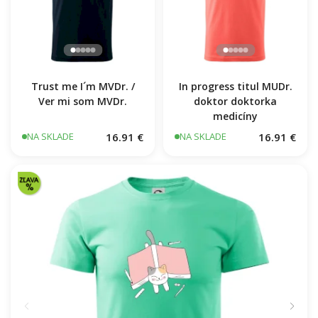
Trust me I´m MVDr. /
In progress titul MUDr.
Ver mi som MVDr.
doktor doktorka
medicíny
16.91 €
16.91 €
NA SKLADE
NA SKLADE