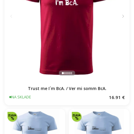
Trust me I´m BcA. / Ver mi somm BcA.
16.91 €
NA SKLADE