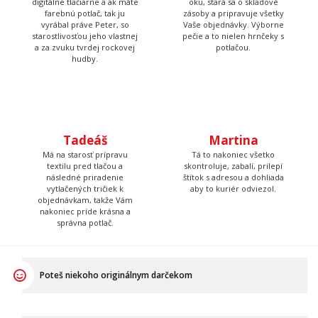
digitálne tlačiarne a ak máte
oku, stará sa o skladové
farebnú potlač, tak ju
zásoby a pripravuje všetky
vyrábal práve Peter, so
Vaše objednávky. Výborne
starostlivosťou jeho vlastnej
pečie a to nielen hrnčeky s
a za zvuku tvrdej rockovej
potlačou.
hudby.
Tadeáš
Martina
Má na starosť prípravu
Tá to nakoniec všetko
textilu pred tlačou a
skontroluje, zabalí, prilepí
následné priradenie
štítok s adresou a dohliada
vytlačených tričiek k
aby to kuriér odviezol.
objednávkam, takže Vám
nakoniec príde krásna a
správna potlač.
Poteš niekoho originálnym darčekom