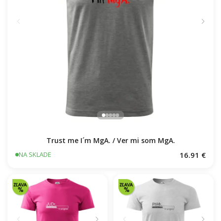
Trust me I´m MgA. / Ver mi som MgA.
16.91 €
NA SKLADE