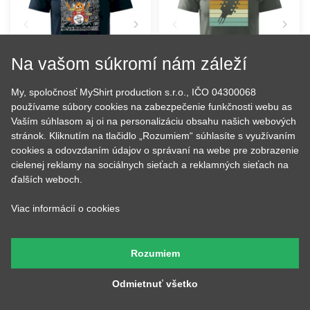
Na vašom súkromí nám záleží
My, spoločnosť MyShirt production s.r.o., IČO 04300068
používame súbory cookies na zabezpečenie funkčnosti webu as
Vaším súhlasom aj oi na personalizáciu obsahu našich webových
Bubeník - the moster
Vintage gitara
stránok. Kliknutím na tlačidlo „Rozumiem“ súhlasíte s využívaním
squad
cookies a odovzdaním údajov o správaní na webe pre zobrazenie
16.91 €
16.91 €
NA SKLADE
NA SKLADE
cielenej reklamy na sociálnych sieťach a reklamných sieťach na
ďalších weboch.
Viac informácií o cookies
Rozumiem
Odmietnuť všetko