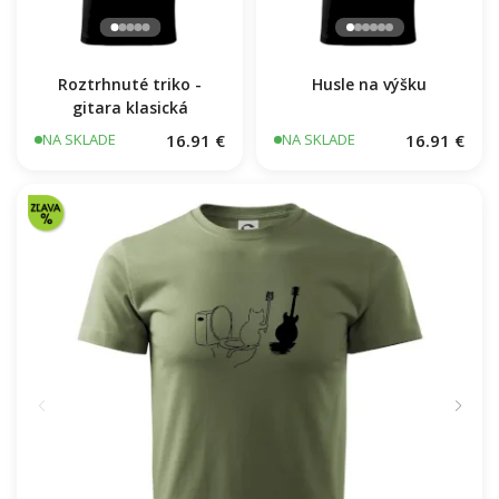
Roztrhnuté triko -
Husle na výšku
gitara klasická
16.91 €
16.91 €
NA SKLADE
NA SKLADE