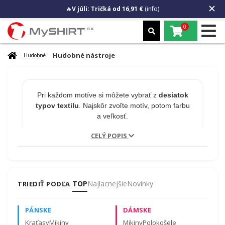
🔥
V júli: Tričká od 16,91 €
(info)
0
Hudobné nástroje
Hudobné
Pri každom motíve si môžete vybrať z
desiatok
typov textilu
. Najskôr zvoľte motív, potom farbu
a veľkosť.
CELÝ POPIS
🎁 MENO NA PRODUKT
ZADARMO
TOP
Najlacnejšie
Novinky
TRIEDIŤ PODĽA
Chcete na tričko meno alebo číslo?
Napíšte to
PÁNSKE
DÁMSKE
do poznámky v košíku.
Úprava je zadarmo a
nepredlžuje odoslanie!
Kraťasy
Mikiny
Mikiny
Polokošele