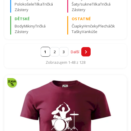
Polokošele
Tilka
Tričká
Šaty/sukne
Tilka
Tričká
Zástery
Zástery
DĚTSKÉ
OSTATNÉ
Body
Mikiny
Tričká
Čiapky
Hrnčeky
Plecháčik
Zástery
Tašky
Vankúše
Certifikovaná kvalita materiálov a záruka spokojnosti.
Viac o certifikátoch tu
.
1
2
3
Další
Zobrazujem 1-48 z 128