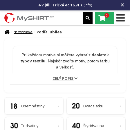
🔥
V júli: Tričká od 16,91 €
(info)
0
Podľa jubilea
Narodeninové
Pri každom motíve si môžete vybrať z
desiatok
typov textilu
. Najskôr zvoľte motív, potom farbu
a veľkosť.
CELÝ POPIS
🎁 MENO NA PRODUKT
ZADARMO
Osemnástiny
Dvadsiatku
Chcete na tričko meno alebo číslo?
Napíšte to
do poznámky v košíku.
Úprava je zadarmo a
Tridsatiny
Štyridsatina
nepredlžuje odoslanie!