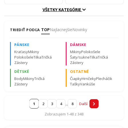
VŠETKY KATEGÓRIE
Päťdesiatku
Šesťdesiatku
TOP
Najlacnejšie
Novinky
TRIEDIŤ PODĽA
Sedemdesiatiny
Osemdesiatiny
Certifikovaná kvalita materiálov a záruka spokojnosti.
PÁNSKE
DÁMSKE
Viac o certifikátoch tu
.
Kraťasy
Mikiny
Mikiny
Polokošele
Devadesátinám
Polokošele
Tilka
Tričká
Šaty/sukne
Tilka
Tričká
Zástery
Zástery
DĚTSKÉ
OSTATNÉ
Body
Mikiny
Tričká
Čiapky
Hrnčeky
Plecháčik
Zástery
Tašky
Vankúše
...
1
2
3
4
8
Další
Zobrazujem 1-48 z 348