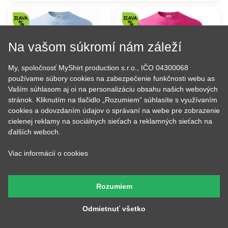
Na vašom súkromí nám záleží
My, spoločnosť MyShirt production s.r.o., IČO 04300068
používame súbory cookies na zabezpečenie funkčnosti webu as
Vaším súhlasom aj oi na personalizáciu obsahu našich webových
stránok. Kliknutím na tlačidlo „Rozumiem“ súhlasíte s využívaním
cookies a odovzdaním údajov o správaní na webe pre zobrazenie
Narodeniny 40 rokov na
Narodeninový strom 70
cielenej reklamy na sociálnych sieťach a reklamných sieťach na
bicykli
ďalších weboch.
16.91 €
16.91 €
NA SKLADE
NA SKLADE
Viac informácií o cookies
Rozumiem
Odmietnuť všetko