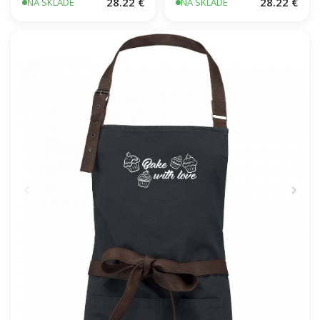
Pivečko ku grilu
28.22 €
28.22 €
NA SKLADE
NA SKLADE