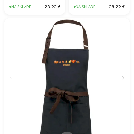
Evolúcia udiareň
Dnes je to na mne
28.22 €
28.22 €
NA SKLADE
NA SKLADE