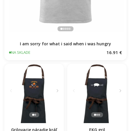
I am sorry for what i said when i was hungry
16.91 €
NA SKLADE
Grilovacie náradie kráľ
EKG gril