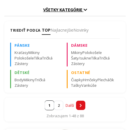
VŠETKY KATEGÓRIE
TOP
Najlacnejšie
Novinky
TRIEDIŤ PODĽA
Certifikovaná kvalita materiálov a záruka spokojnosti.
PÁNSKE
DÁMSKE
Viac o certifikátoch tu
.
Kraťasy
Mikiny
Mikiny
Polokošele
Polokošele
Tilka
Tričká
Šaty/sukne
Tilka
Tričká
Zástery
Zástery
DĚTSKÉ
OSTATNÉ
Body
Mikiny
Tričká
Čiapky
Hrnčeky
Plecháčik
Zástery
Tašky
Vankúše
1
2
Další
Zobrazujem 1-48 z 88