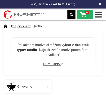
🔥
V júli: Tričká od 16,91 €
(info)
0
Jedlo
Jedlo, pitie a relax
Pri každom motíve si môžete vybrať z
desiatok
typov textilu
. Najskôr zvoľte motív, potom farbu
a veľkosť.
CELÝ POPIS
🎁 MENO NA PRODUKT
ZADARMO
Grilovanie
Chcete na tričko meno alebo číslo?
Napíšte to
do poznámky v košíku.
Úprava je zadarmo a
nepredlžuje odoslanie!