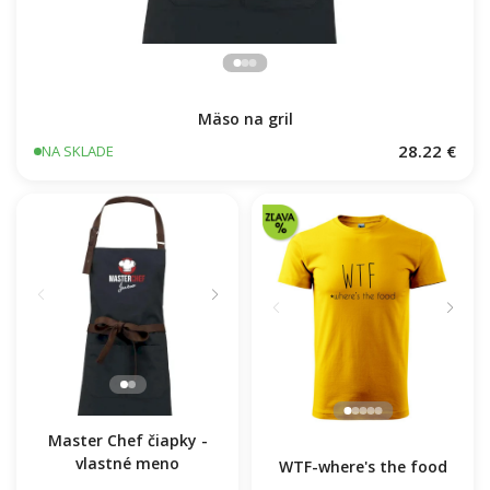
Mäso na gril
28.22 €
NA SKLADE
Master Chef čiapky -
vlastné meno
WTF-where's the food