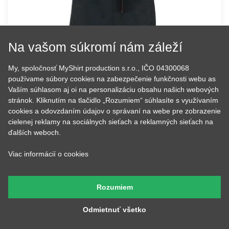
Na vašom súkromí nám záleží
My, spoločnosť MyShirt production s.r.o., IČO 04300068
používame súbory cookies na zabezpečenie funkčnosti webu as
Grilovanie - BBQ Chef
Vaším súhlasom aj oi na personalizáciu obsahu našich webových
28.22 €
NA SKLADE
stránok. Kliknutím na tlačidlo „Rozumiem“ súhlasíte s využívaním
cookies a odovzdaním údajov o správaní na webe pre zobrazenie
cielenej reklamy na sociálnych sieťach a reklamných sieťach na
ďalších weboch.
Viac informácií o cookies
Rozumiem
Odmietnuť všetko