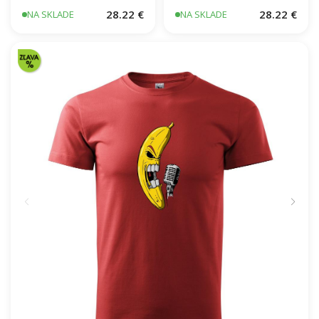
Dneska varím ja SK
Steak vidlička
28.22 €
28.22 €
NA SKLADE
NA SKLADE