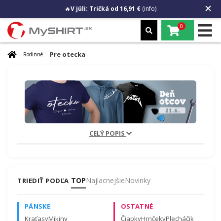
🔥
V júli: Tričká od 16,91 €
(info)
0
Pre otecka
Rodinné
CELÝ POPIS
Darčeky pre najlepšieho otca! 🛠️
Hľadáte
originálne tričko pre otca
alebo mikinu s
vlastnými menami detí? Vyberte motív, ktorý ho
zaručene pobaví!
TOP
Najlacnejšie
Novinky
TRIEDIŤ PODĽA
PÁNSKE
OSTATNÉ
Kraťasy
Mikiny
Čiapky
Hrnčeky
Plecháčik