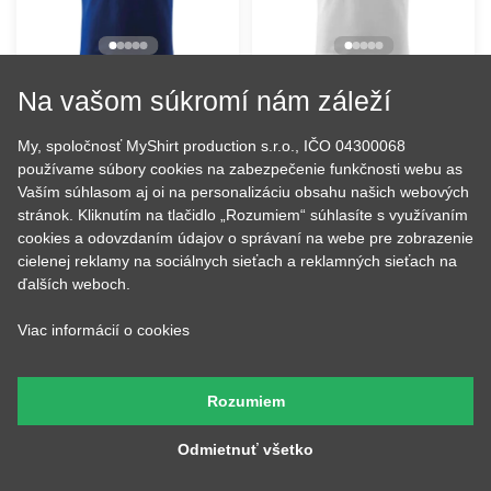
Na vašom súkromí nám záleží
Army dad
Who Needs Hair With A
Body Like This
My, spoločnosť MyShirt production s.r.o., IČO 04300068
16.91 €
16.91 €
NA SKLADE
NA SKLADE
používame súbory cookies na zabezpečenie funkčnosti webu as
Vaším súhlasom aj oi na personalizáciu obsahu našich webových
stránok. Kliknutím na tlačidlo „Rozumiem“ súhlasíte s využívaním
cookies a odovzdaním údajov o správaní na webe pre zobrazenie
cielenej reklamy na sociálnych sieťach a reklamných sieťach na
ďalších weboch.
Viac informácií o cookies
Rozumiem
Odmietnuť všetko