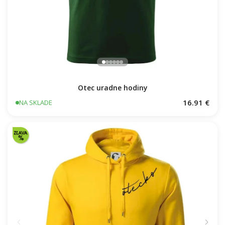
🏍️ Otec motorkář
🏡 Otec chalupár
👉
Hľadáte darček pre dedka?
Otec uradne hodiny
16.91 €
NA SKLADE
Pri každom motíve si môžete vybrať z
desiatok
typov textilu
. Najskôr zvoľte motív, potom farbu
a veľkosť.
🎁 MENO NA PRODUKT
ZADARMO