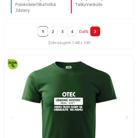
Polokošele
Tilka
Tričká
Tašky
Vankúše
Zástery
1
2
3
4
Další
Úradné hodiny 🕒
Mám krásnu dcéru 🧑‍
Zobrazujem 1-48 z 149
Tričko s menami ✍️
Mikina s menami ❤️
Darček podľa otcových koníčkov:
🏔️ Otec turista