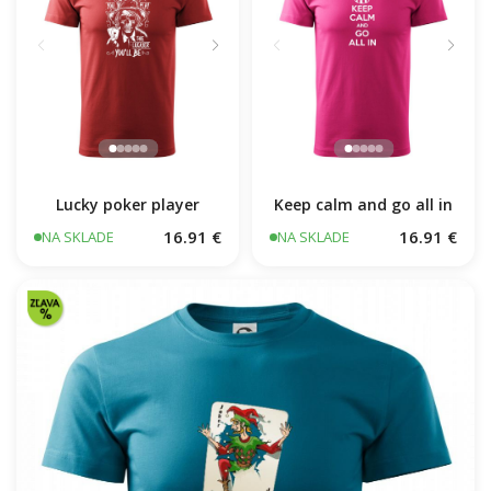
Lucky poker player
Keep calm and go all in
16.91 €
16.91 €
NA SKLADE
NA SKLADE