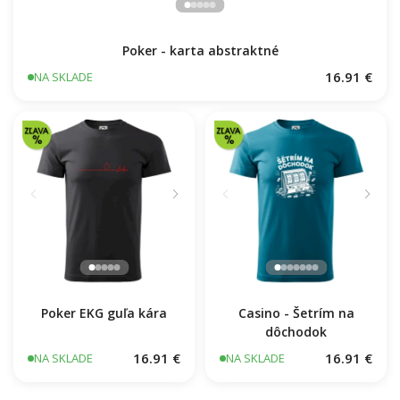
Poker - karta abstraktné
16.91 €
NA SKLADE
Poker EKG guľa kára
Casino - Šetrím na
dôchodok
16.91 €
16.91 €
NA SKLADE
NA SKLADE