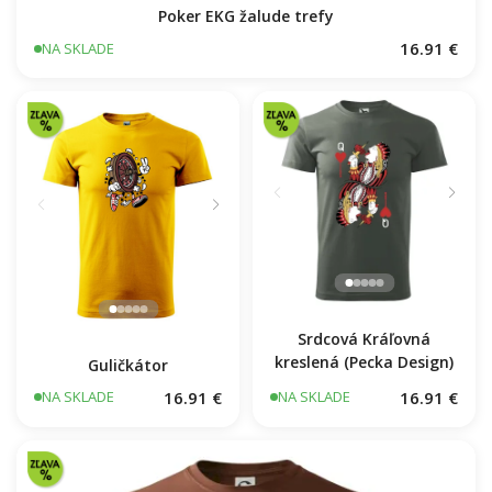
Poker EKG žalude trefy
16.91 €
NA SKLADE
Srdcová Kráľovná
kreslená (Pecka Design)
Guličkátor
16.91 €
16.91 €
NA SKLADE
NA SKLADE