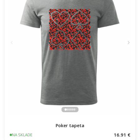
Poker tapeta
16.91 €
NA SKLADE