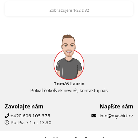
Zobrazujem 1-32 z 32
Tomáš Laurin
Pokiaľ čokoľvek nevieš, kontaktuj nás
Zavolajte nám
Napíšte nám
+420 606 105 375
info@myshirt.cz
Po-Pia 7:15 - 13:30