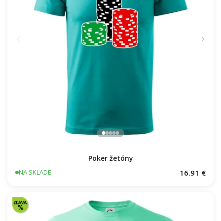
Poker žetóny
16.91 €
NA SKLADE