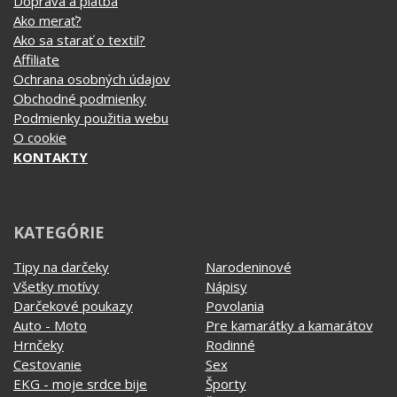
Doprava a platba
Ako merať?
Ako sa starať o textil?
Affiliate
Ochrana osobných údajov
Obchodné podmienky
Podmienky použitia webu
O cookie
KONTAKTY
KATEGÓRIE
Tipy na darčeky
Narodeninové
Všetky motívy
Nápisy
Darčekové poukazy
Povolania
Auto - Moto
Pre kamarátky a kamarátov
Hrnčeky
Rodinné
Cestovanie
Sex
EKG - moje srdce bije
Športy