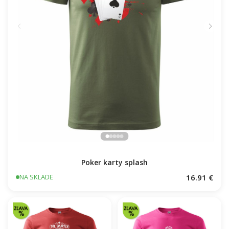
Poker karty splash
16.91 €
NA SKLADE