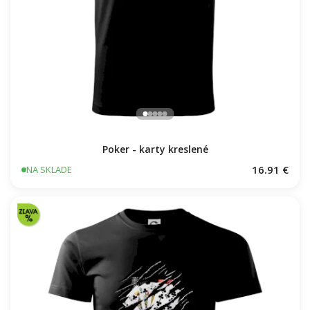
Poker - karty kreslené
16.91 €
NA SKLADE