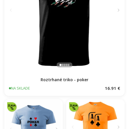
Roztrhané triko - poker
16.91 €
NA SKLADE