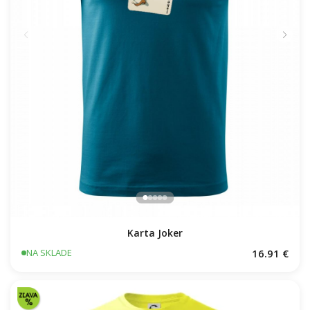
Karta Joker
16.91 €
NA SKLADE