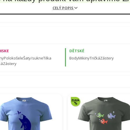
CELÝ POPIS
o na chrbát.
✔️
Stačí napísať do poznámky
v k
 a číslo nie je problém.
✔️ Táto služba je
zadarmo
a nepred
lity, ktorú potvrdzujú prísne
medzinárodné certifikáty
. Väčšina trič
loženie nájdete popísané pri každom produkte.
MSKE
DĚTSKÉ
ny
Polokošele
Šaty/sukne
Tilka
Body
Mikiny
Tričká
Zástery
ká
Zástery