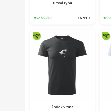
Drsná ryba
16.91 €
NA SKLADE
NA 
Žralok v tme