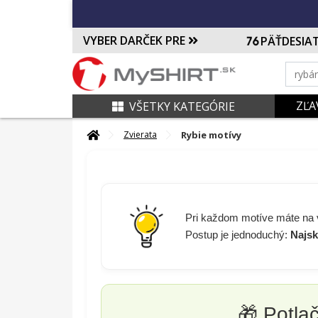
VYBER DARČEK PRE
PÄŤDESIA
ZĽA
VŠETKY KATEGÓRIE
Rybie motívy
Zvierata
Pri každom motíve máte na
Postup je jednoduchý:
Najsk
🎁 Potl