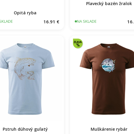
Plavecký bazén žralok
Opitá ryba
16.91 €
16.
SKLADE
NA SKLADE
Pstruh dúhový guľatý
Muškárenie rybár