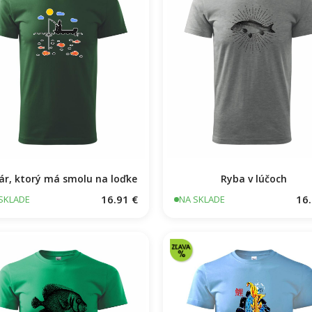
ár, ktorý má smolu na loďke
Ryba v lúčoch
16.91 €
16.
SKLADE
NA SKLADE