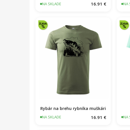
16.91 €
NA SKLADE
NA 
Rybár na brehu rybníka muškári
16.91 €
NA SKLADE
NA 