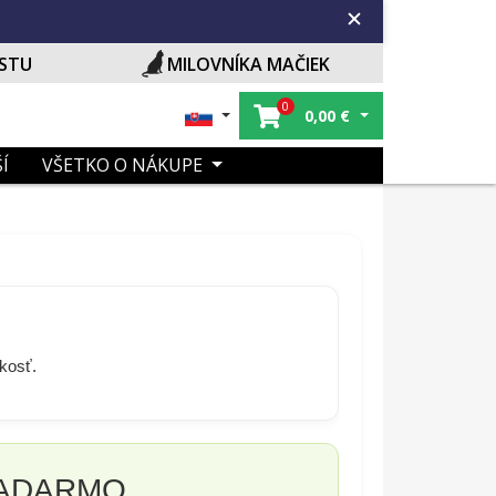
ISTU
MILOVNÍKA MAČIEK
0
0,00
€
Í
VŠETKO O NÁKUPE
ľkosť.
 ZADARMO