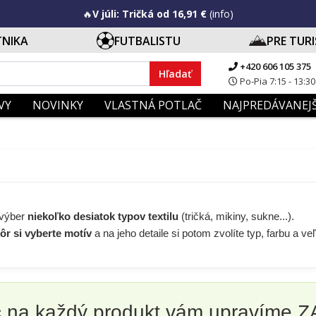
🔥
V júli: Tričká od 16,91 €
(info)
TNIKA
FUTBALISTU
PRE TUR
+420 606 105 375
Hľadať
Po-Pia 7:15 - 13:30
VY
NOVINKY
VLASTNÁ POTLAČ
NAJPREDÁVANEJŠ
 výber
niekoľko desiatok typov textilu
(tričká, mikiny, sukne...).
ôr si vyberte motív
a na jeho detaile si potom zvolíte typ, farbu a ve
ač na každý produkt vám upravíme