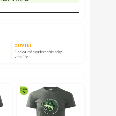
ošíku, čo chcete pridať.
lžuje dobu odoslania.
iek je zo 100 % bavlny, ale v ponuke máme aj
OSTATNÉ
Čiapky
Hrnčeky
Plecháčik
Tašky
Vankúše