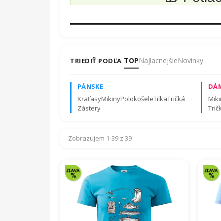
✔️
Pridanie mena zadarmo
– na rukáv aleb
✔️
Chrbát v štýle futbalového dresu?
Meno
TOP
Najlacnejšie
Novinky
TRIEDIŤ PODĽA
Samozrejmosťou je záruka kva
PÁNSKE
športové materiály. Presné z
DÁ
Kraťasy
Mikiny
Polokošele
Tilka
Tričká
Miki
Zástery
Trič
Zobrazujem 1-39 z 39