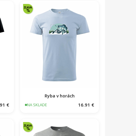
Ryba v horách
91 €
16.91 €
NA SKLADE