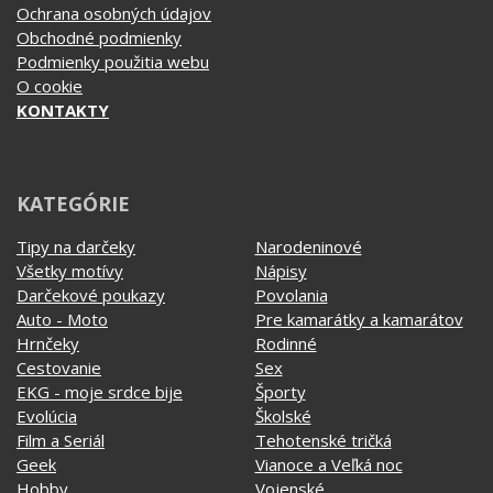
Ochrana osobných údajov
Obchodné podmienky
Podmienky použitia webu
O cookie
KONTAKTY
KATEGÓRIE
Tipy na darčeky
Narodeninové
Všetky motívy
Nápisy
Darčekové poukazy
Povolania
Auto - Moto
Pre kamarátky a kamarátov
Hrnčeky
Rodinné
Cestovanie
Sex
EKG - moje srdce bije
Športy
Evolúcia
Školské
Film a Seriál
Tehotenské tričká
Geek
Vianoce a Veľká noc
Hobby
Vojenské