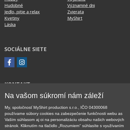
Hudobné
Významné dni
Jedlo, pitie a relax
Zvierata
Kvetiny
MyShirt
Láska
SOCIÁLNE SIETE
KONTAKT
Na vašom súkromí nám záleží
MyShirt production s.r.o.
+420 606 105 375
My, spoločnosť MyShirt production s.r.o., IČO 04300068
info@myshirt.cz
používame súbory cookies na zabezpečenie funkčnosti webu as
Vaším súhlasom aj oi na personalizáciu obsahu našich webových
Podhorská 752/50
stránok. Kliknutím na tlačidlo „Rozumiem“ súhlasíte s využívaním