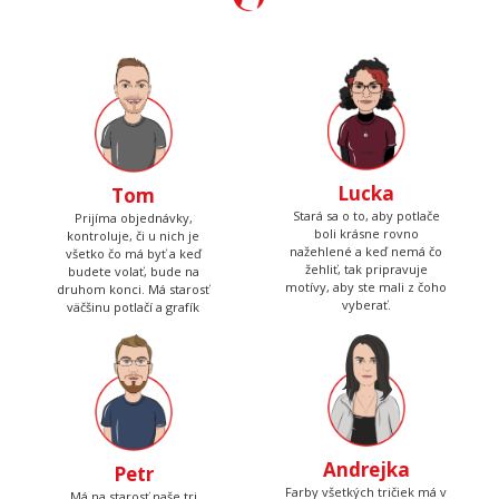
Lucka
Tom
Stará sa o to, aby potlače
Prijíma objednávky,
boli krásne rovno
kontroluje, či u nich je
nažehlené a keď nemá čo
všetko čo má byť a keď
žehliť, tak pripravuje
budete volať, bude na
motívy, aby ste mali z čoho
druhom konci. Má starosť
vyberať.
väčšinu potlačí a grafík
Andrejka
Petr
Farby všetkých tričiek má v
Má na starosť naše tri