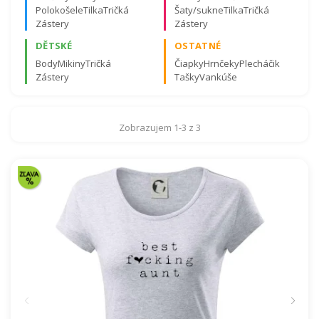
Polokošele
Tilka
Tričká
Šaty/sukne
Tilka
Tričká
Zástery
Zástery
DĚTSKÉ
OSTATNÉ
Body
Mikiny
Tričká
Čiapky
Hrnčeky
Plecháčik
Zástery
Tašky
Vankúše
Certifikovaná kvalita materiálov a záruka spokojnosti.
Viac o certifikátoch tu
.
Zobrazujem 1-3 z 3