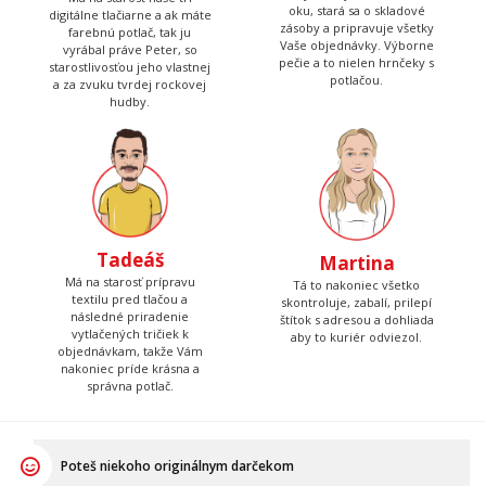
oku, stará sa o skladové
digitálne tlačiarne a ak máte
zásoby a pripravuje všetky
farebnú potlač, tak ju
Vaše objednávky. Výborne
vyrábal práve Peter, so
pečie a to nielen hrnčeky s
starostlivosťou jeho vlastnej
potlačou.
a za zvuku tvrdej rockovej
hudby.
Tadeáš
Martina
Má na starosť prípravu
Tá to nakoniec všetko
textilu pred tlačou a
skontroluje, zabalí, prilepí
následné priradenie
štítok s adresou a dohliada
vytlačených tričiek k
aby to kuriér odviezol.
objednávkam, takže Vám
nakoniec príde krásna a
správna potlač.
Poteš niekoho originálnym darčekom