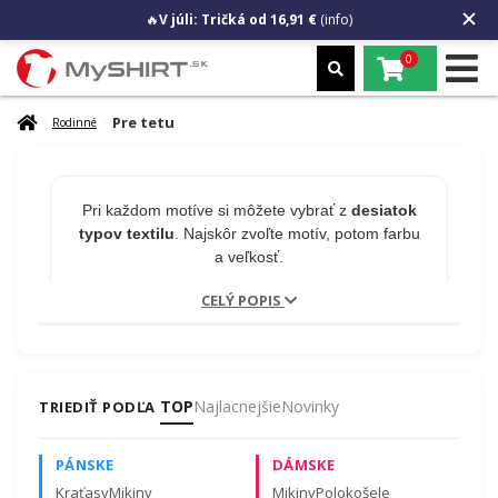
🔥
V júli: Tričká od 16,91 €
(info)
0
Pre tetu
Rodinné
Pri každom motíve si môžete vybrať z
desiatok
typov textilu
. Najskôr zvoľte motív, potom farbu
a veľkosť.
CELÝ POPIS
🎁 MENO NA PRODUKT
ZADARMO
TOP
Najlacnejšie
Novinky
TRIEDIŤ PODĽA
Chcete na tričko meno alebo číslo?
Napíšte to
PÁNSKE
DÁMSKE
do poznámky v košíku.
Úprava je zadarmo a
nepredlžuje odoslanie!
Kraťasy
Mikiny
Mikiny
Polokošele