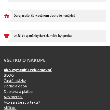
Daruj niečo, čo v bežnom obchode nenájdeš
Ukáž, že aj mäkký darček môže byť pecka!
VŠETKO O NÁKUPE
Ako vymeniť / reklamovať
BLOG
Časté otázky
Dodacia doba
Doprava a platba
Ako merať?
Ako sa starať o textil?
Affiliate