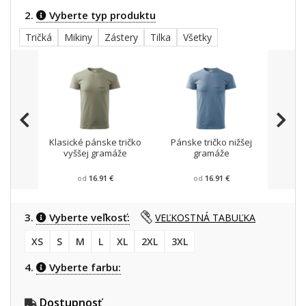
2.
Vyberte typ produktu
Tričká
Mikiny
Zástery
Tilka
Všetky
Klasické pánske tričko
Pánske tričko nižšej
Mikin
vyššej gramáže
gramáže
od
16.91 €
od
16.91 €
3.
Vyberte veľkosť:
VEĽKOSTNÁ TABUĽKA
XS
S
M
L
XL
2XL
3XL
4.
Vyberte farbu:
Dostupnosť