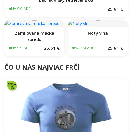
Labradorský retriever‎ EKG
25.61 €
NA SKLADE
Zamilovaná mačka
Noty vlna
spredu
25.61 €
25.61 €
NA SKLADE
NA SKLADE
ČO U NÁS NAJVIAC FRČÍ