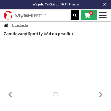
🔥
V júli: Tričká od 16,91 €
(info)
0
Popová hudba
Zamilovaný Spotify kód na prsníku