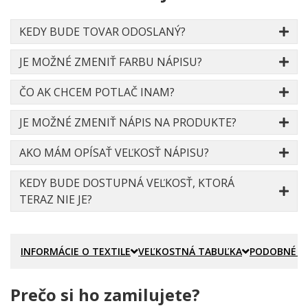
KEDY BUDE TOVAR ODOSLANÝ?
JE MOŽNÉ ZMENIŤ FARBU NÁPISU?
ČO AK CHCEM POTLAČ INAM?
JE MOŽNÉ ZMENIŤ NÁPIS NA PRODUKTE?
AKO MÁM OPÍSAŤ VEĽKOSŤ NÁPISU?
KEDY BUDE DOSTUPNÁ VEĽKOSŤ, KTORÁ
TERAZ NIE JE?
INFORMÁCIE O TEXTILE
VEĽKOSTNÁ TABUĽKA
PODOBNÉ P
Prečo si ho zamilujete?