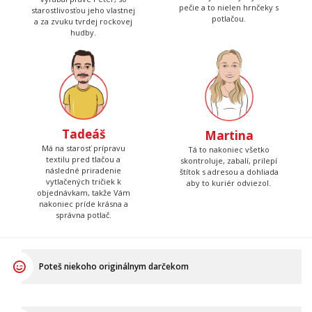
pečie a to nielen hrnčeky s
starostlivosťou jeho vlastnej
potlačou.
a za zvuku tvrdej rockovej
hudby.
Tadeáš
Martina
Má na starosť prípravu
Tá to nakoniec všetko
textilu pred tlačou a
skontroluje, zabalí, prilepí
následné priradenie
štítok s adresou a dohliada
vytlačených tričiek k
aby to kuriér odviezol.
objednávkam, takže Vám
nakoniec príde krásna a
správna potlač.
Poteš niekoho originálnym darčekom