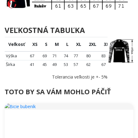
VEĽKOSTNÁ TABUĽKA
Veľkosť
XS
S
M
L
XL
2XL
3XL
Výška
67
69
71
74
77
80
83
Šírka
41
45
49
53
57
62
67
Tolerancia veľkosti je +- 5%
TOTO BY SA VÁM MOHLO PÁČIŤ