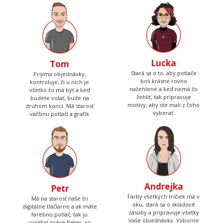
Lucka
Tom
Stará sa o to, aby potlače
Prijíma objednávky,
boli krásne rovno
kontroluje, či u nich je
nažehlené a keď nemá čo
všetko čo má byť a keď
žehliť, tak pripravuje
budete volať, bude na
motívy, aby ste mali z čoho
druhom konci. Má starosť
vyberať.
väčšinu potlačí a grafík
Andrejka
Petr
Farby všetkých tričiek má v
Má na starosť naše tri
oku, stará sa o skladové
digitálne tlačiarne a ak máte
zásoby a pripravuje všetky
farebnú potlač, tak ju
Vaše objednávky. Výborne
vyrábal práve Peter, so