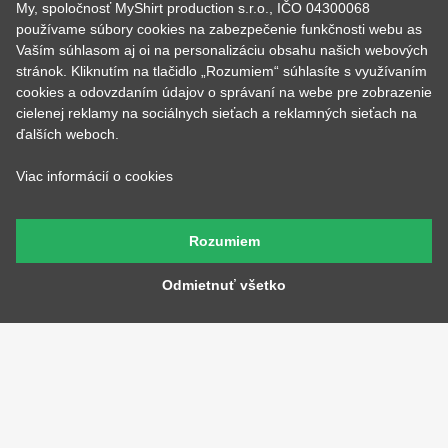
Podmienky použitia webu
My, spoločnosť MyShirt production s.r.o., IČO 04300068
používame súbory cookies na zabezpečenie funkčnosti webu as
O cookie
Vaším súhlasom aj oi na personalizáciu obsahu našich webových
KONTAKTY
stránok. Kliknutím na tlačidlo „Rozumiem“ súhlasíte s využívaním
cookies a odovzdaním údajov o správaní na webe pre zobrazenie
cielenej reklamy na sociálnych sieťach a reklamných sieťach na
ďalších weboch.
KATEGÓRIE
Tipy na darčeky
Narodeninové
Viac informácií o cookies
Všetky motívy
Nápisy
Darčekové poukazy
Povolania
Rozumiem
Auto - Moto
Pre kamarátky a kamarátov
Hrnčeky
Rodinné
Odmietnuť všetko
Cestovanie
Sex
EKG - moje srdce bije
Športy
Evolúcia
Školské
Film a Seriál
Tehotenské tričká
Geek
Vianoce a Veľká noc
Hobby
Vojenské
Hudobné
Významné dni
Jedlo, pitie a relax
Zvierata