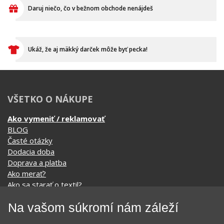
Daruj niečo, čo v bežnom obchode nenájdeš
Ukáž, že aj mäkký darček môže byť pecka!
VŠETKO O NÁKUPE
Ako vymeniť / reklamovať
BLOG
Časté otázky
Dodacia doba
Doprava a platba
Ako merať?
Ako sa starať o textil?
Affiliate
Na vašom súkromí nám záleží
Ochrana osobných údajov
Obchodné podmienky