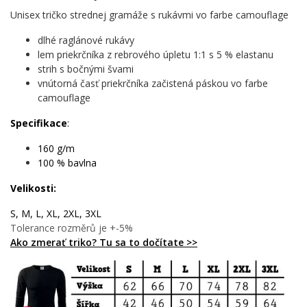
✨ Zaľúbeným dušiam, ktoré hovoria láskou cez hudbu, nie
Unisex tričko strednej gramáže s rukávmi vo farbe camouflage
kvetmi
🎯 Fanúšikom streamovania, pre ktorých je Spotify denný
dlhé raglánové rukávy
rituál
lem priekrčníka z rebrového úpletu 1:1 s 5 % elastanu
💡 Tým, čo hľadajú valentínsky darček s originálnym
strih s bočnými švami
príbehom
vnútorná časť priekrčníka začistená páskou vo farbe
camouflage
Nechaj svoju lásku zaznieť. Tento motív nie je len dizajn – je to
vyznanie, ktoré nosíš so sebou. Pridaj ho do košíka a daruj
Specifikace
:
niekomu, koho srdce bije v rovnakom rytme ako tvoje. 🌟
160 g/m
100 % bavlna
Velikosti:
S, M, L, XL, 2XL, 3XL
Tolerance rozměrů je +-5%
Ako zmerať triko? Tu sa to dočítate >>