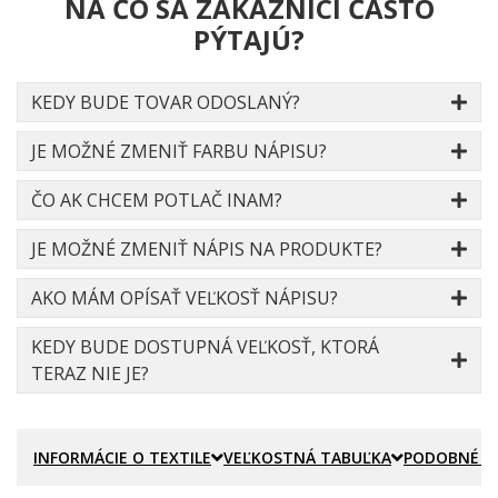
NA ČO SA ZÁKAZNÍCI ČASTO
PÝTAJÚ?
KEDY BUDE TOVAR ODOSLANÝ?
JE MOŽNÉ ZMENIŤ FARBU NÁPISU?
ČO AK CHCEM POTLAČ INAM?
JE MOŽNÉ ZMENIŤ NÁPIS NA PRODUKTE?
AKO MÁM OPÍSAŤ VEĽKOSŤ NÁPISU?
KEDY BUDE DOSTUPNÁ VEĽKOSŤ, KTORÁ
TERAZ NIE JE?
INFORMÁCIE O TEXTILE
VEĽKOSTNÁ TABUĽKA
PODOBNÉ P