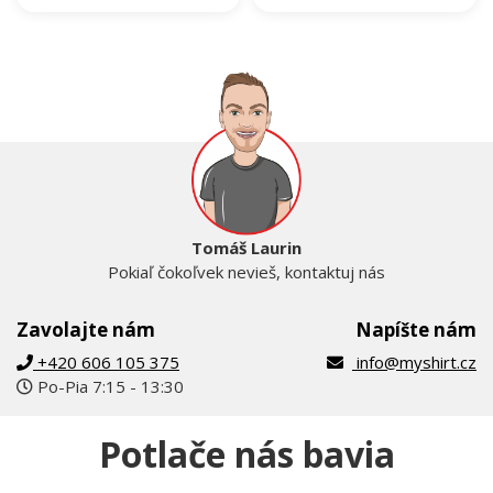
názov zboru
16.91 €
16.91 €
NA SKLADE
NA SKLADE
Tomáš Laurin
Pokiaľ čokoľvek nevieš, kontaktuj nás
Zavolajte nám
Napíšte nám
+420 606 105 375
info@myshirt.cz
Po-Pia 7:15 - 13:30