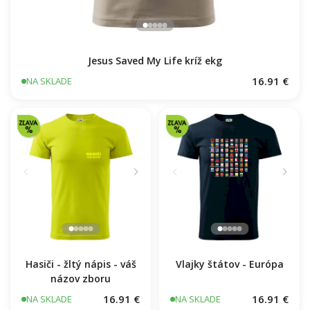
Jesus Saved My Life kríž ekg
16.91 €
NA SKLADE
Hasiči - žltý nápis - váš
Vlajky štátov - Európa