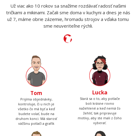
Potlače nás bavia
Už viac ako 10 rokov sa snažíme rozdávať radosť našimi
tričkami a mikinami. Začali sme doma v kuchyni a dnes je nás
už 7, máme obrie zázemie, hromadu strojov a vďaka tomu
sme neuveriteľne rýchli.
Lucka
Tom
Stará sa o to, aby potlače
Prijíma objednávky,
boli krásne rovno
kontroluje, či u nich je
nažehlené a keď nemá čo
všetko čo má byť a keď
žehliť, tak pripravuje
budete volať, bude na