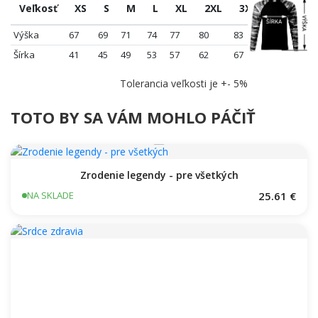
Veľkosť
XS
S
M
L
XL
2XL
3XL
Výška
67
69
71
74
77
80
83
Šírka
41
45
49
53
57
62
67
Tolerancia veľkosti je +- 5%
TOTO BY SA VÁM MOHLO PÁČIŤ
Zrodenie legendy - pre všetkých
25.61 €
NA SKLADE