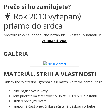
Prečo si ho zamilujete?
🌟 Rok 2010 vytepaný
priamo do srdca
Niektoré roky sa jednoducho nezabudnú. Zostanú v pamäti, v
príbehoch a teraz aj v podobe, ktorá hovorí za všetko – hlasno,
ZOBRAZIŤ VIAC
červeno a s láskou. Ročník 2010 si zaslúži oslavu, akú ešte
nevidel.
GALÉRIA
Prečo je tento motív úžasný?
Číslice 2010 sú tu navrhnuté tak, že dohromady tvoria dokonalý
MATERIÁL, STRIH A VLASTNOSTI
tvar srdca. Celý motív je ladený do hlbokej červenej s
dramatickými tmavými odtieňmi, ktoré dodávajú pocit hĺbky a
Unisex tričko strednej gramáže s rukávmi vo farbe camouflage
vášne. Biely lem zvýrazňuje každý detail a robí z celého obrazca
výraznú, neprehliadnuteľnú ozdobu. Je to geniálne jednoduché a
dlhé raglánové rukávy
zároveň nápadité – rok a cit v jedinom pohľade.
lem priekrčníka z rebrového úpletu 1:1 s 5 % elastanu
strih s bočnými švami
Komu urobí radosť?
vnútorná časť priekrčníka začistená páskou vo farbe