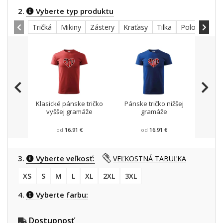
2.
Vyberte typ produktu
Tričká
Mikiny
Zástery
Kraťasy
Tilka
Polokošele
Klasické pánske tričko
Pánske tričko nižšej
Mikin
vyššej gramáže
gramáže
od
16.91 €
od
16.91 €
3.
Vyberte veľkosť:
VEĽKOSTNÁ TABUĽKA
XS
S
M
L
XL
2XL
3XL
4.
Vyberte farbu:
Dostupnosť