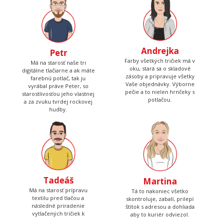
motívy, aby ste mali z čoho
druhom konci. Má starosť
vyberať.
väčšinu potlačí a grafík
Andrejka
Petr
Farby všetkých tričiek má v
Má na starosť naše tri
oku, stará sa o skladové
digitálne tlačiarne a ak máte
zásoby a pripravuje všetky
farebnú potlač, tak ju
Vaše objednávky. Výborne
vyrábal práve Peter, so
pečie a to nielen hrnčeky s
starostlivosťou jeho vlastnej
potlačou.
a za zvuku tvrdej rockovej
hudby.
Tadeáš
Martina