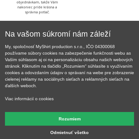
Má na starosť prípravu
Tá to nakoniec všetko
textilu pred tlačou a
skontroluje, zabalí, prilepí
následné priradenie
štítok s adresou a dohliada
vytlačených tričiek k
aby to kuriér odviezol.
objednávkam, takže Vám
nakoniec príde krásna a
správna potlač.
Na vašom súkromí nám záleží
My, spoločnosť MyShirt production s.r.o., IČO 04300068
používame súbory cookies na zabezpečenie funkčnosti webu as
Poteš niekoho originálnym darčekom
Vaším súhlasom aj oi na personalizáciu obsahu našich webových
stránok. Kliknutím na tlačidlo „Rozumiem“ súhlasíte s využívaním
cookies a odovzdaním údajov o správaní na webe pre zobrazenie
cielenej reklamy na sociálnych sieťach a reklamných sieťach na
Daruj niečo, čo v bežnom obchode nenájdeš
ďalších weboch.
Viac informácií o cookies
Ukáž, že aj mäkký darček môže byť pecka!
Rozumiem
Odmietnuť všetko
VŠETKO O NÁKUPE