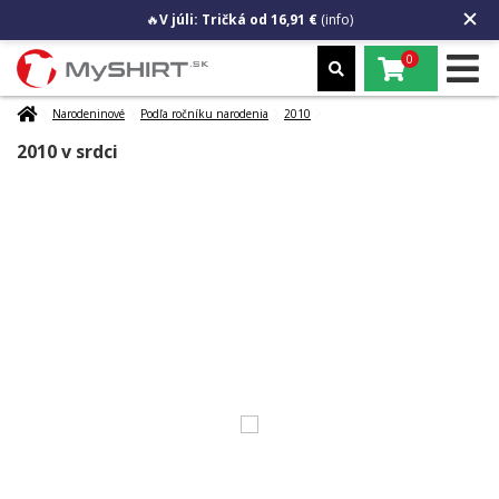
🔥
V júli: Tričká od 16,91 €
(info)
0
Narodeninové
Podľa ročníku narodenia
2010
2010 v srdci