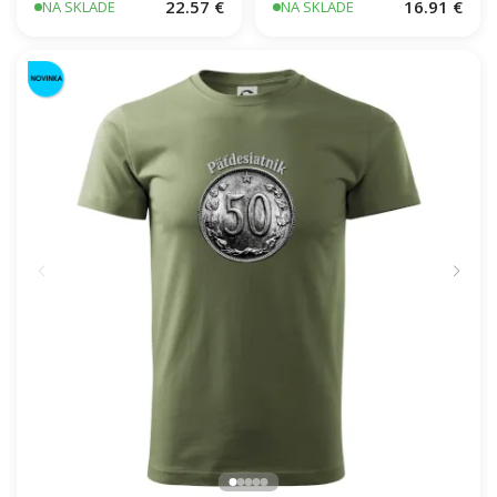
všetky
Rescue - pre
záchranárov
22.57 €
16.91 €
NA SKLADE
NA SKLADE