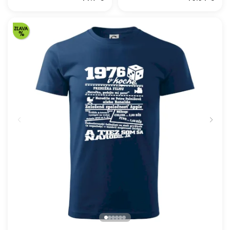
Škola volá - farebné
BEZPOTLAČE / BEZ
POTLAČE
11.7 €
16.91 €
NA SKLADE
NA SKLADE