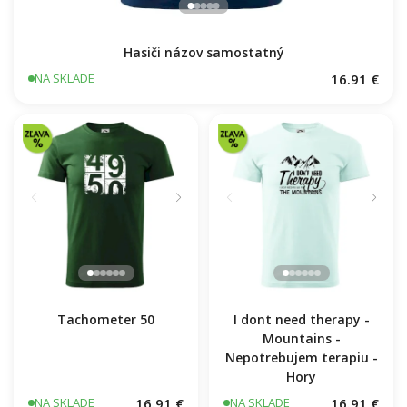
Hasiči názov samostatný
16.91 €
NA SKLADE
Tachometer 50
I dont need therapy -
Mountains -
Nepotrebujem terapiu -
Hory
16.91 €
16.91 €
NA SKLADE
NA SKLADE