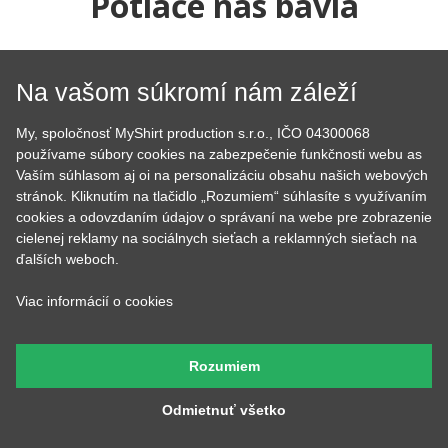
Potlače nás bavia
Už viac ako 10 rokov sa snažíme rozdávať radosť našimi
tričkami a mikinami. Začali sme doma v kuchyni a dnes je nás
Na vašom súkromí nám záleží
už 7, máme obrie zázemie, hromadu strojov a vďaka tomu
sme neuveriteľne rýchli.
My, spoločnosť MyShirt production s.r.o., IČO 04300068
používame súbory cookies na zabezpečenie funkčnosti webu as
Vaším súhlasom aj oi na personalizáciu obsahu našich webových
stránok. Kliknutím na tlačidlo „Rozumiem“ súhlasíte s využívaním
cookies a odovzdaním údajov o správaní na webe pre zobrazenie
cielenej reklamy na sociálnych sieťach a reklamných sieťach na
ďalších weboch.
Viac informácií o cookies
Tom
Lucka
Prijíma objednávky,
Stará sa o to, aby potlače
kontroluje, či u nich je
boli krásne rovno
Rozumiem
všetko čo má byť a keď
nažehlené a keď nemá čo
budete volať, bude na
žehliť, tak pripravuje
druhom konci. Má starosť
motívy, aby ste mali z čoho
Odmietnuť všetko
väčšinu potlačí a grafík
vyberať.