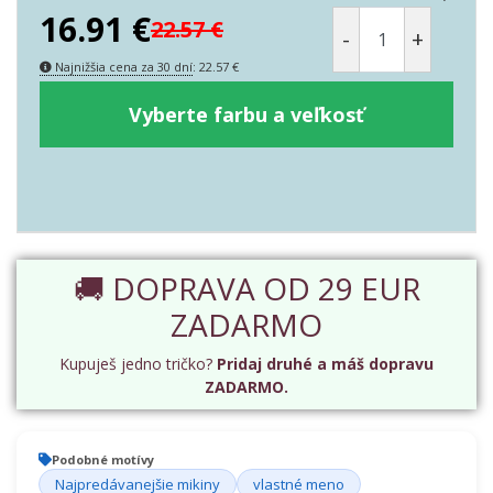
16.91
€
22.57
€
-
+
Najnižšia cena za 30 dní
:
22.57
€
Vyberte farbu a veľkosť
🚚 DOPRAVA OD 29 EUR
ZADARMO
Kupuješ jedno tričko?
Pridaj druhé a máš dopravu
ZADARMO.
Podobné motívy
Najpredávanejšie mikiny
vlastné meno