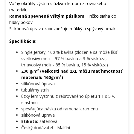
Voľný okrúhly výstrih s úzkym lemom z rovnakého
Prestať premýšľať, začni tvoriť! Zadaj svoj nápis, meno alebo
materiálu.
odkaz a urob z obyčajného predmetu niečo, čo bude rozprávať tvoj
Ramená spevnené všitým pásikom.
Tričko siaha do
príbeh. Pretože najlepší nápis na svete je ten tvoj. 💪
hĺbky bokov.
Silikónová úprava zabezpečuje mäkký a splývavý
omak.
Špecifikácia
:
Single Jersey, 100 % bavlna (zloženie sa môže líšiť -
svetlosivý melír - 97 % bavlna a 3 % viskóza,
tmavosivý melír - 85 % bavlna, 15 % viskóza)
200 g/m²
(veľkosti nad 2XL môžu mať hmotnosť
materiálu 160g/m²)
silikónová úprava
tubulárny strih
úzky lem výstrihu z rebrovaného úpletu 1:1 s 5 %
elastanu
spevňujúca páska od ramena k ramenu
silikónová úprava
Etiketa:
saténová
Český dodávateľ - Malfini