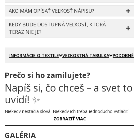
AKO MÁM OPÍSAŤ VEĽKOSŤ NÁPISU?
KEDY BUDE DOSTUPNÁ VEĽKOSŤ, KTORÁ
TERAZ NIE JE?
INFORMÁCIE O TEXTILE
VEĽKOSTNÁ TABUĽKA
PODOBNÉ P
Prečo si ho zamilujete?
Napíš si, čo chceš – a svet to
uvidí! ✨
Niekedy nestačia slová. Niekedy ich treba jednoducho vytlačiť
veľkými, tučnými písmenami – aby to videl každý, kto sa pozrie.
ZOBRAZIŤ VIAC
Tento motív je presne o tom: žiadne kompromisy, žiadne
okolky. Len tvoj odkaz, tvoje meno, tvoje slová. Tak, ako si ich
GALÉRIA
vymyslíš ty.