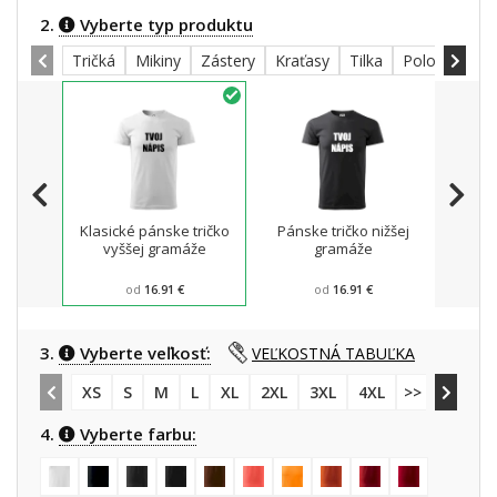
2.
Vyberte typ produktu
Tričká
Mikiny
Zástery
Kraťasy
Tilka
Polokošele
Klasické pánske tričko
Pánske tričko nižšej
Mikin
vyššej gramáže
gramáže
od
16.91 €
od
16.91 €
3.
Vyberte veľkosť:
VEĽKOSTNÁ TABUĽKA
XS
S
M
L
XL
2XL
3XL
4XL
>> 5XL
4.
Vyberte farbu: