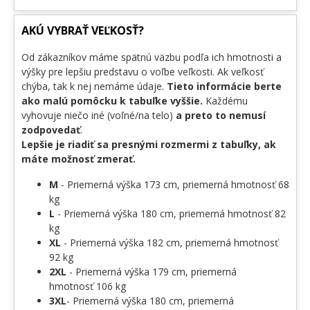
AKÚ VYBRAŤ VEĽKOSŤ?
Od zákazníkov máme spätnú väzbu podľa ich hmotnosti a
výšky pre lepšiu predstavu o voľbe veľkosti. Ak veľkosť
chýba, tak k nej nemáme údaje.
Tieto informácie berte
ako malú pomôcku k tabuľke vyššie.
Každému
vyhovuje niečo iné (voľné/na telo)
a preto to nemusí
zodpovedať
.
Lepšie je riadiť sa presnými rozmermi z tabuľky, ak
máte možnosť zmerať.
M
- Priemerná výška 173 cm, priemerná hmotnosť 68
kg
L
- Priemerná výška 180 cm, priemerná hmotnosť 82
kg
XL
- Priemerná výška 182 cm, priemerná hmotnosť
92 kg
2XL
- Priemerná výška 179 cm, priemerná
hmotnosť 106 kg
3XL
- Priemerná výška 180 cm, priemerná