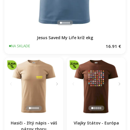
Jesus Saved My Life kríž ekg
16.91 €
NA SKLADE
Hasiči - žltý nápis - váš
Vlajky štátov - Európa
názov zboru