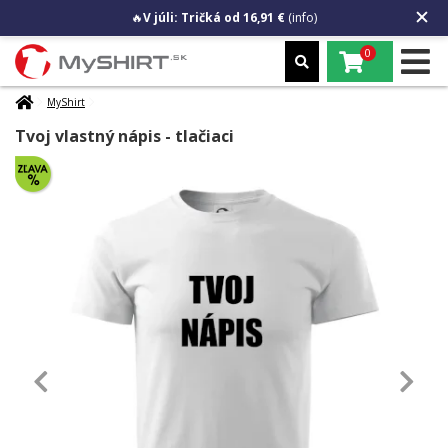
🔥
V júli: Tričká od 16,91 €
(info)
0
MyShirt
Tvoj vlastný nápis - tlačiaci