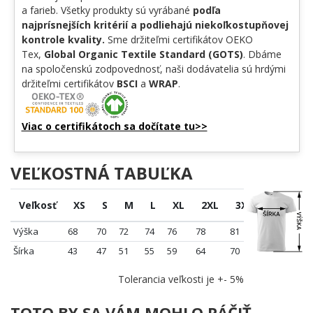
a farieb. Všetky produkty sú vyrábané
podľa
najprísnejších kritérií a podliehajú niekoľkostupňovej
kontrole kvality.
Sme držiteľmi certifikátov OEKO
Tex,
Global Organic Textile Standard (GOTS)
. Dbáme
na spoločenskú zodpovednosť, naši dodávatelia sú hrdými
držiteľmi certifikátov
BSCI
a
WRAP
.
Viac o certifikátoch sa dočítate tu>>
VEĽKOSTNÁ TABUĽKA
Veľkosť
XS
S
M
L
XL
2XL
3XL
4XL
Výška
68
70
72
74
76
78
81
84
Šírka
43
47
51
55
59
64
70
76
Tolerancia veľkosti je +- 5%
TOTO BY SA VÁM MOHLO PÁČIŤ