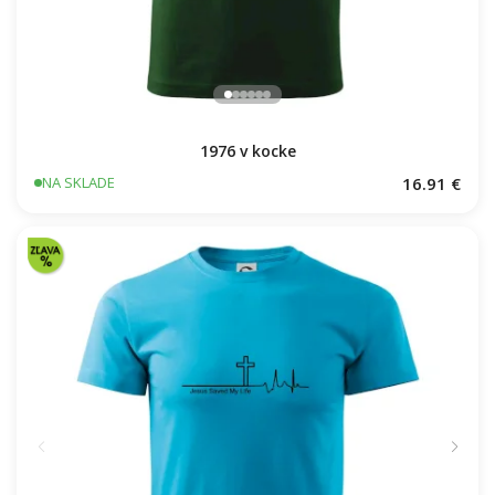
1976 v kocke
16.91 €
NA SKLADE