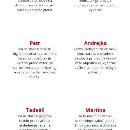
Petr
Má na starosť naše tri
digitálne tlačiarne a ak máte
Andrejka
farebnú potlač, tak ju
vyrábal práve Peter, so
Farby všetkých tričiek má v
starostlivosťou jeho vlastnej
oku, stará sa o skladové
a za zvuku tvrdej rockovej
zásoby a pripravuje všetky
hudby.
Vaše objednávky. Výborne
pečie a to nielen hrnčeky s
potlačou.
Martina
Tá to nakoniec všetko
skontroluje, zabalí, prilepí
Tadeáš
štítok s adresou a dohliada
aby to kuriér odviezol.
Má na starosť prípravu
textilu pred tlačou a
následné priradenie
vytlačených tričiek k
objednávkam, takže Vám
nakoniec príde krásna a
správna potlač.