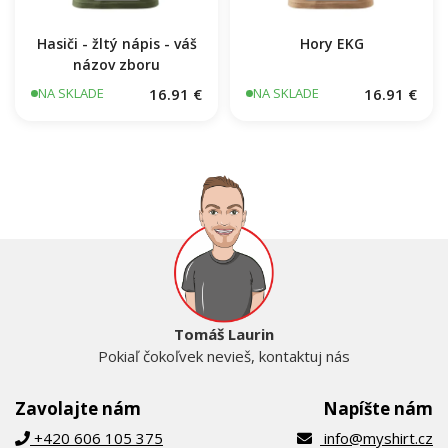
Hasiči - žltý nápis - váš
Hory EKG
názov zboru
16.91 €
16.91 €
NA SKLADE
NA SKLADE
Tomáš Laurin
Pokiaľ čokoľvek nevieš, kontaktuj nás
Zavolajte nám
Napíšte nám
+420 606 105 375
info@myshirt.cz