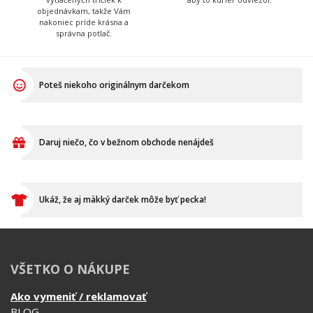
Poteš niekoho originálnym darčekom
Daruj niečo, čo v bežnom obchode nenájdeš
Ukáž, že aj mäkký darček môže byť pecka!
VŠETKO O NÁKUPE
Ako vymeniť / reklamovať
BLOG
Časté otázky
Dodacia doba
Doprava a platba