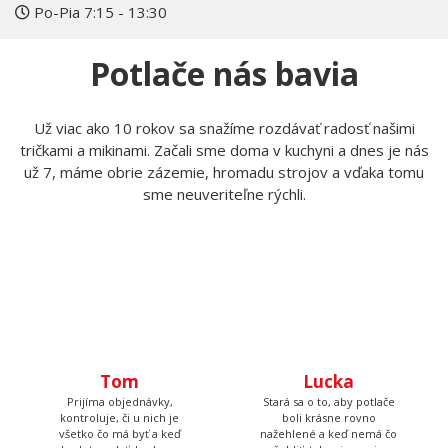
Po-Pia 7:15 - 13:30
Potlače nás bavia
Už viac ako 10 rokov sa snažíme rozdávať radosť našimi
tričkami a mikinami. Začali sme doma v kuchyni a dnes je nás
už 7, máme obrie zázemie, hromadu strojov a vďaka tomu
sme neuveriteľne rýchli.
Tom
Lucka
Prijíma objednávky,
Stará sa o to, aby potlače
kontroluje, či u nich je
boli krásne rovno
všetko čo má byť a keď
nažehlené a keď nemá čo
budete volať, bude na
žehliť, tak pripravuje
druhom konci. Má starosť
motívy, aby ste mali z čoho
väčšinu potlačí a grafík
vyberať.