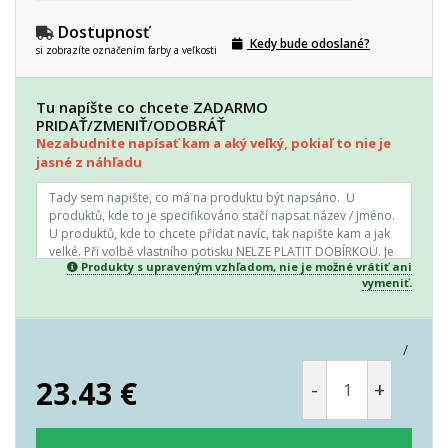
Dostupnosť
Kedy bude odoslané?
si zobrazíte označením farby a veľkosti
Tu napíšte co chcete ZADARMO
PRIDAŤ/ZMENIŤ/ODOBRÁŤ
Nezabudnite napísať kam a aký veľký, pokiaľ to nie je
jasné z náhľadu
Produkty s upraveným vzhľadom, nie je možné vrátiť ani
vymeniť.
/
23.43
€
-
+