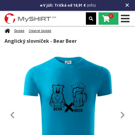
🔥
V júli: Tričká od 16,91 €
(info)
0
Školské
Ostatné školské
Anglický slovníček - Bear Beer