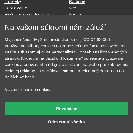
Film a Seriál
Tehotenské tričká
Geek
Vianoce a Veľká noc
Hobby
Vojenské
Hudobné
Významné dni
Na vašom súkromí nám záleží
Jedlo, pitie a relax
Zvierata
Kvetiny
MyShirt
My, spoločnosť MyShirt production s.r.o., IČO 04300068
Láska
používame súbory cookies na zabezpečenie funkčnosti webu as
Vaším súhlasom aj oi na personalizáciu obsahu našich webových
stránok. Kliknutím na tlačidlo „Rozumiem“ súhlasíte s využívaním
cookies a odovzdaním údajov o správaní na webe pre zobrazenie
SOCIÁLNE SIETE
cielenej reklamy na sociálnych sieťach a reklamných sieťach na
ďalších weboch.
Viac informácií o cookies
KONTAKT
Rozumiem
MyShirt production s.r.o.
Odmietnuť všetko
+420 606 105 375