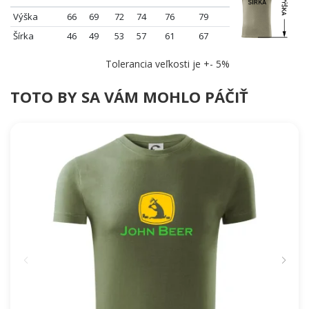
Výška
66
69
72
74
76
79
Šírka
46
49
53
57
61
67
Tolerancia veľkosti je +- 5%
TOTO BY SA VÁM MOHLO PÁČIŤ