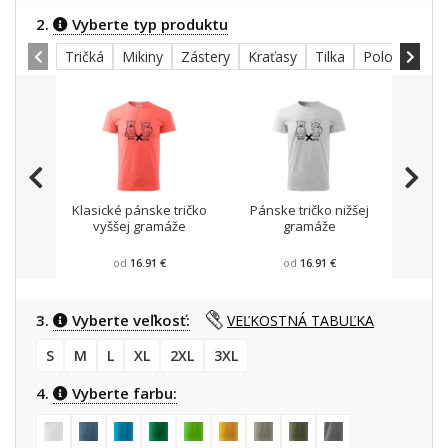
2.
Vyberte typ produktu
Tričká
Mikiny
Zástery
Kraťasy
Tilka
Polokošele
Klasické pánske tričko
Pánske tričko nižšej
Mikin
vyššej gramáže
gramáže
od
16.91 €
od
16.91 €
3.
Vyberte veľkosť:
VEĽKOSTNÁ TABUĽKA
S
M
L
XL
2XL
3XL
4.
Vyberte farbu: