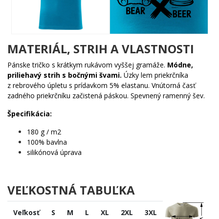
ktorý sa hrdí každou kvapkou. Uprostred veľké X a jasné nápisy
BEAR a BEER. Jednoduchá, čiernobiela grafika s maximálnym
účinkom a dávkou suchého humoru.
Komu urobí radosť?
MATERIÁL, STRIH A VLASTNOSTI
🧠 Každému, kto sa (ne)úspešne učil anglické slovíčka a
Pánske tričko s krátkym rukávom vyššej gramáže.
Módne,
stále si nie je istý
priliehavý strih s bočnými švami.
Úzky lem priekrčníka
🔥 Študentom, ktorí vedia, že piatok patrí pivu, nie
z rebrového úpletu s prídavkom 5% elastanu. Vnútorná časť
učebniciam
zadného priekrčníku začistená páskou. Spevnený ramenný šev.
🐾 Milovníkom zvierat s dobrým zmyslom pre humor
💡 Fanúšikom minimalistických dizajnov, ktoré hovoria
Špecifikácia:
viac ako tisíc slov
180 g / m2
Objednaj si tento motív ešte dnes a dokaž svetu, že rozdiel medzi
100% bavlna
bear a beer máš konečne zvládnutý. Alebo aspoň na pohľad. ✨
silikónová úprava
VEĽKOSTNÁ TABUĽKA
Veľkosť
S
M
L
XL
2XL
3XL