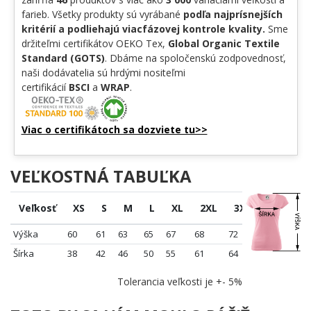
farieb. Všetky produkty sú vyrábané
podľa najprísnejších
kritérií a podliehajú viacfázovej kontrole kvality.
Sme
držiteľmi certifikátov OEKO Tex,
Global Organic Textile
Standard (GOTS)
. Dbáme na spoločenskú zodpovednosť,
naši dodávatelia sú hrdými nositeľmi
certifikácií
BSCI
a
WRAP
.
Viac o certifikátoch sa dozviete tu>>
VEĽKOSTNÁ TABUĽKA
Veľkosť
XS
S
M
L
XL
2XL
3XL
Výška
60
61
63
65
67
68
72
Šírka
38
42
46
50
55
61
64
Tolerancia veľkosti je +- 5%