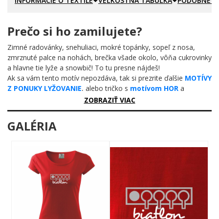
INFORMÁCIE O TEXTILE
VEĽKOSTNÁ TABUĽKA
PODOBNÉ P
Prečo si ho zamilujete?
Zimné radovánky, snehuliaci, mokré topánky, sopeľ z nosa,
zmrznuté palce na nohách, brečka všade okolo, vôňa cukrovinky
a hlavne tie lyže a snowbič! To tu presne nájdeš!
Ak sa vám tento motív nepozdáva, tak si prezrite ďalšie
MOTÍVY
Z PONUKY LYŽOVANIE
, alebo tričko s
motívom HOR
a
nezabudnite ani na
TRIČKÁ pre cestovateľov
ZOBRAZIŤ VIAC
GALÉRIA