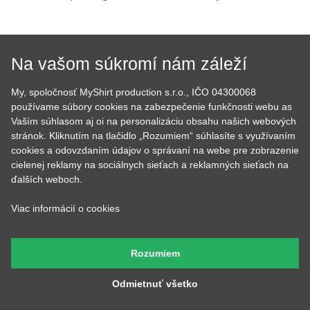
Na vašom súkromí nám záleží
Petr
Andrejka
Má na starosť naše tri
Farby všetkých tričiek má v
My, spoločnosť MyShirt production s.r.o., IČO 04300068
digitálne tlačiarne a ak máte
oku, stará sa o skladové
používame súbory cookies na zabezpečenie funkčnosti webu as
farebnú potlač, tak ju
zásoby a pripravuje všetky
Vaším súhlasom aj oi na personalizáciu obsahu našich webových
vyrábal práve Peter, so
Vaše objednávky. Výborne
starostlivosťou jeho vlastnej
pečie a to nielen hrnčeky s
stránok. Kliknutím na tlačidlo „Rozumiem“ súhlasíte s využívaním
a za zvuku tvrdej rockovej
potlačou.
cookies a odovzdaním údajov o správaní na webe pre zobrazenie
hudby.
cielenej reklamy na sociálnych sieťach a reklamných sieťach na
ďalších weboch.
Viac informácií o cookies
Tadeáš
Martina
Má na starosť prípravu
Tá to nakoniec všetko
Rozumiem
textilu pred tlačou a
skontroluje, zabalí, prilepí
následné priradenie
štítok s adresou a dohliada
vytlačených tričiek k
aby to kuriér odviezol.
Odmietnuť všetko
objednávkam, takže Vám
nakoniec príde krásna a