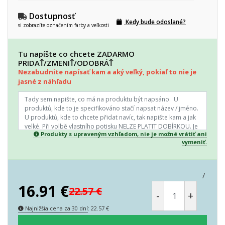
Dostupnosť
Kedy bude odoslané?
si zobrazíte označením farby a veľkosti
Tu napíšte co chcete ZADARMO
PRIDAŤ/ZMENIŤ/ODOBRÁŤ
Nezabudnite napísať kam a aký veľký, pokiaľ to nie je
jasné z náhľadu
Produkty s upraveným vzhľadom, nie je možné vrátiť ani
vymeniť.
/
16.91
€
22.57
€
-
+
Najnižšia cena za 30 dní
:
22.57
€