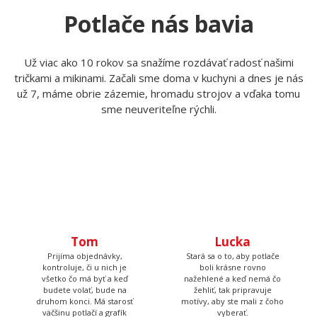
Potlače nás bavia
Už viac ako 10 rokov sa snažíme rozdávať radosť našimi
tričkami a mikinami. Začali sme doma v kuchyni a dnes je nás
už 7, máme obrie zázemie, hromadu strojov a vďaka tomu
sme neuveriteľne rýchli.
Tom
Lucka
Prijíma objednávky,
Stará sa o to, aby potlače
kontroluje, či u nich je
boli krásne rovno
všetko čo má byť a keď
nažehlené a keď nemá čo
budete volať, bude na
žehliť, tak pripravuje
druhom konci. Má starosť
motívy, aby ste mali z čoho
väčšinu potlačí a grafík
vyberať.