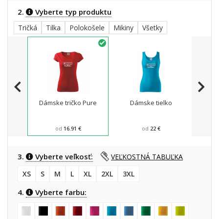
2.
Vyberte typ produktu
Tričká
Tilka
Polokošele
Mikiny
Všetky
Dámske tričko Pure
Dámske tielko
Dá
šport
od
16.91 €
od
22 €
3.
Vyberte veľkosť:
VEĽKOSTNÁ TABUĽKA
XS
S
M
L
XL
2XL
3XL
4.
Vyberte farbu: