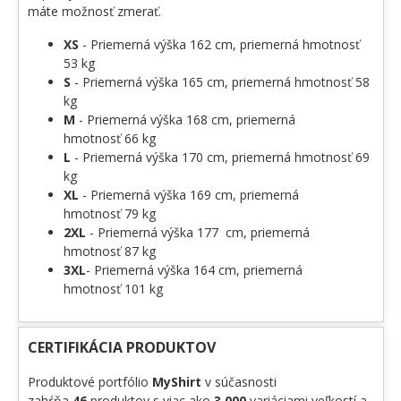
máte možnosť zmerať.
XS
- Priemerná výška 162 cm, priemerná hmotnosť
53 kg
S
- Priemerná výška 165 cm, priemerná hmotnosť 58
kg
M
- Priemerná výška 168 cm, priemerná
hmotnosť 66 kg
L
- Priemerná výška 170 cm, priemerná hmotnosť 69
kg
XL
- Priemerná výška 169 cm, priemerná
hmotnosť 79 kg
2XL
- Priemerná výška 177 cm, priemerná
hmotnosť 87 kg
3XL
- Priemerná výška 164 cm, priemerná
hmotnosť 101 kg
CERTIFIKÁCIA PRODUKTOV
Produktové portfólio
MyShirt
v súčasnosti
zahŕňa
46
produktov s viac ako
3 000
variáciami veľkostí a