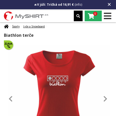
🔥
V júli: Tričká od 16,91 €
(info)
0
Športy
Lyže a Snowboard
Biathlon terče