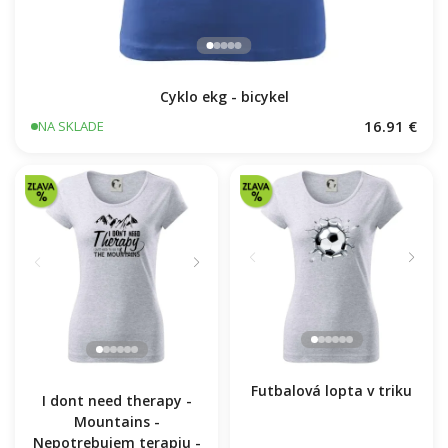
Cyklo ekg - bicykel
16.91 €
NA SKLADE
Futbalová lopta v triku
I dont need therapy -
Mountains -
Nepotrebujem terapiu -