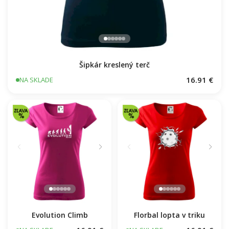
Šipkár kreslený terč
16.91 €
NA SKLADE
Evolution Climb
Florbal lopta v triku