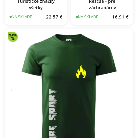
Turistické značky
Rescue - pre
všetky
záchranárov
22.57 €
16.91 €
NA SKLADE
NA SKLADE