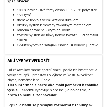
Špecifikácia
:
100 % bavlna (sivé farby obsahujú 5-20 % polyesteru)
150 g/m²
dámske tričko s veľmi krátkym rukávom
okrúhly výstrih lemovaný základným materiálom
ramená spevnené všitým prúžkom
zoštíhlený strih do hĺbky bokov zvýrazňujúci dámsku
siluetu
exkluzívny vzhľad завдяки finálnej silikónovej úprave
AKÚ VYBRAŤ VEĽKOSŤ?
Od zákazníkov máme spätnú väzbu podľa ich hmotnosti a
výšky pre lepšiu predstavu o výbere veľkosti. Ak veľkosť
chýba, nemáme k nej údaje.
Tieto informácie berte ako malú pomôcku k tabuľke
vyššie.
Každému vyhovuje niečo iné (voľné/na telo)
a
preto to nemusí zodpovedať
.
Lepšie je
riadiť sa presnými rozmermi z tabuľky
ak