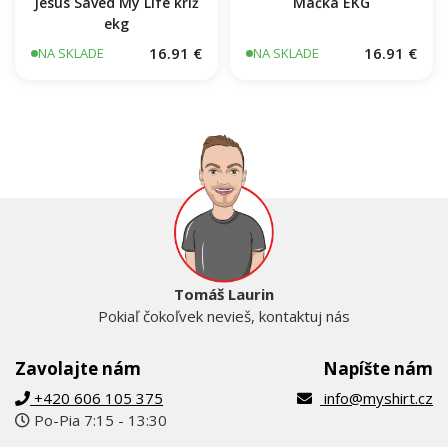
Jesus Saved My Life kríž
Mačka EKG
ekg
16.91 €
16.91 €
NA SKLADE
NA SKLADE
Tomáš Laurin
Pokiaľ čokoľvek nevieš, kontaktuj nás
Zavolajte nám
Napíšte nám
+420 606 105 375
info@myshirt.cz
Po-Pia 7:15 - 13:30