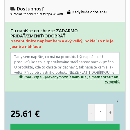
Dostupnosť
Kedy bude odoslané?
si zobrazíte označením farby a veľkosti
Tu napíšte co chcete ZADARMO
PRIDAŤ/ZMENIŤ/ODOBRÁŤ
Nezabudnite napísať kam a aký veľký, pokiaľ to nie je
jasné z náhľadu
Produkty s upraveným vzhľadom, nie je možné vrátiť ani
vymeniť.
/
25.61
€
-
+