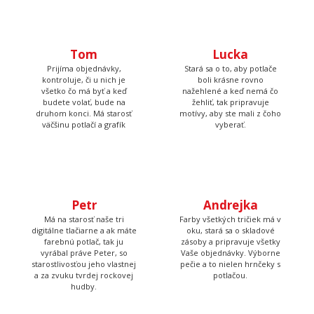
Tom
Lucka
Prijíma objednávky,
Stará sa o to, aby potlače
kontroluje, či u nich je
boli krásne rovno
všetko čo má byť a keď
nažehlené a keď nemá čo
budete volať, bude na
žehliť, tak pripravuje
druhom konci. Má starosť
motívy, aby ste mali z čoho
väčšinu potlačí a grafík
vyberať.
Petr
Andrejka
Má na starosť naše tri
Farby všetkých tričiek má v
digitálne tlačiarne a ak máte
oku, stará sa o skladové
farebnú potlač, tak ju
zásoby a pripravuje všetky
vyrábal práve Peter, so
Vaše objednávky. Výborne
starostlivosťou jeho vlastnej
pečie a to nielen hrnčeky s
a za zvuku tvrdej rockovej
potlačou.
hudby.