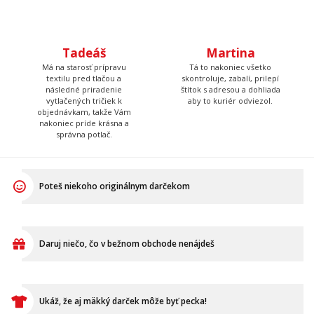
Tadeáš
Martina
Má na starosť prípravu
Tá to nakoniec všetko
textilu pred tlačou a
skontroluje, zabalí, prilepí
následné priradenie
štítok s adresou a dohliada
vytlačených tričiek k
aby to kuriér odviezol.
objednávkam, takže Vám
nakoniec príde krásna a
správna potlač.
Poteš niekoho originálnym darčekom
Daruj niečo, čo v bežnom obchode nenájdeš
Ukáž, že aj mäkký darček môže byť pecka!