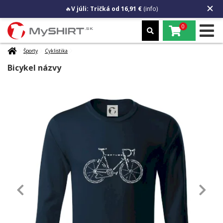
🔥
V júli: Tričká od 16,91 €
(info)
0
Športy
Cyklistika
Bicykel názvy