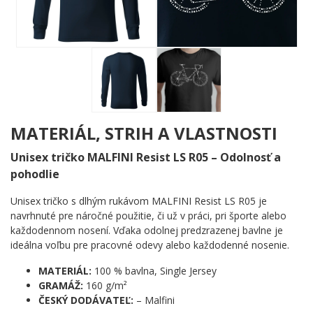
vytvárajú tvar celého bicykla. Je to hravé, nápadité a zároveň
presné. Kolesá, pneumatiky, lúče, predstavec, brzdová páka –
všetko sedí na svojom mieste ako po generálnej oprave. Motív
ocení každý, kto vie, že „downtube" nie je názov kapely, ale
predná rúrka rámu.
Komu urobí radosť?
🔥 Vášnivým cyklistom, ktorí svoj stroj poznajú lepšie ako
MATERIÁL, STRIH A VLASTNOSTI
vlastnú chladničku
🧠 Technikom a kutilom, ktorých baví každý detail a každá
Unisex tričko MALFINI Resist LS R05 – Odolnosť a
skrutka
pohodlie
💪 Závodníkom aj rekreačným jazdcom, čo milujú bicykle
za každého počasia
Unisex tričko s dlhým rukávom MALFINI Resist LS R05 je
🎯 Každému, kto hľadá originálny a vtipný motív s
navrhnuté pre náročné použitie, či už v práci, pri športe alebo
poriadnou dávkou osobnosti
každodennom nosení. Vďaka odolnej predzrazenej bavlne je
ideálna voľbu pre pracovné odevy alebo každodenné nosenie.
Nasadni, šliapni do pedálov a daj svetu vedieť, že poznáš svoj stroj
od A po Z. Tento motív je pre teba! 🌟
MATERIÁL:
100 % bavlna, Single Jersey
GRAMÁŽ:
160 g/m²
ČESKÝ DODÁVATEĽ:
– Malfini