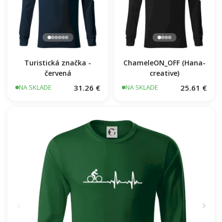
Turistická značka -
ChameleON_OFF (Hana-
červená
creative)
31.26 €
25.61 €
NA SKLADE
NA SKLADE