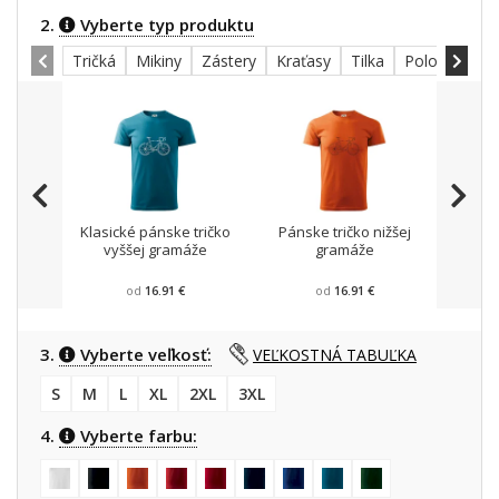
2.
Vyberte typ produktu
Tričká
Mikiny
Zástery
Kraťasy
Tilka
Polokošele
Klasické pánske tričko
Pánske tričko nižšej
Mikin
vyššej gramáže
gramáže
od
16.91 €
od
16.91 €
3.
Vyberte veľkosť:
VEĽKOSTNÁ TABUĽKA
S
M
L
XL
2XL
3XL
4.
Vyberte farbu: