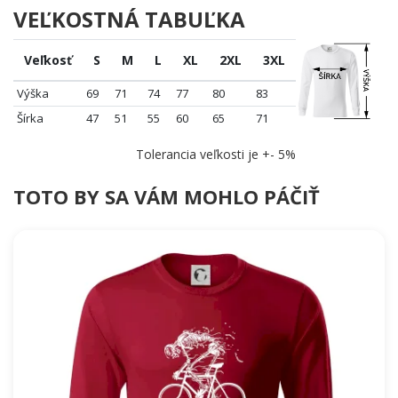
VEĽKOSTNÁ TABUĽKA
Veľkosť
S
M
L
XL
2XL
3XL
Výška
69
71
74
77
80
83
Šírka
47
51
55
60
65
71
Tolerancia veľkosti je +- 5%
TOTO BY SA VÁM MOHLO PÁČIŤ