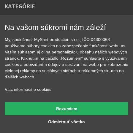
KATEGÓRIE
Tipy na darčeky
Narodeninové
Všetky motívy
Nápisy
Na vašom súkromí nám záleží
Darčekové poukazy
Povolania
Auto - Moto
Pre kamarátky a kamarátov
My, spoločnosť MyShirt production s.r.o., IČO 04300068
Hrnčeky
Rodinné
používame súbory cookies na zabezpečenie funkčnosti webu as
Cestovanie
Sex
Vaším súhlasom aj oi na personalizáciu obsahu našich webových
EKG - moje srdce bije
Športy
stránok. Kliknutím na tlačidlo „Rozumiem“ súhlasíte s využívaním
Evolúcia
Školské
cookies a odovzdaním údajov o správaní na webe pre zobrazenie
Film a Seriál
Tehotenské tričká
cielenej reklamy na sociálnych sieťach a reklamných sieťach na
Geek
Vianoce a Veľká noc
ďalších weboch.
Hobby
Vojenské
Hudobné
Významné dni
Viac informácií o cookies
Jedlo, pitie a relax
Zvierata
Kvetiny
MyShirt
Rozumiem
Láska
Odmietnuť všetko