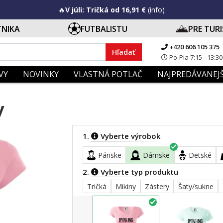
🔥
V júli: Tričká od 16,91 €
(info)
TNIKA
FUTBALISTU
PRE TUR
+420 606 105 375
Hľadať
Po-Pia 7:15 - 13:30
VY
NOVINKY
VLASTNÁ POTLAČ
NAJPREDÁVANEJŠ
y
1.
Vyberte výrobok
Pánske
Dámske
Detské
2.
Vyberte typ produktu
Tričká
Mikiny
Zástery
Šaty/sukne