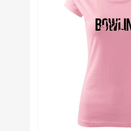
💪 Priateľovi alebo kolegovi, pre ktorého j
🌟 Každému, kto chce bez slov ukázať, čo h
Nechaj motív hovoriť za seba. Každý, kto ho uvidí, o