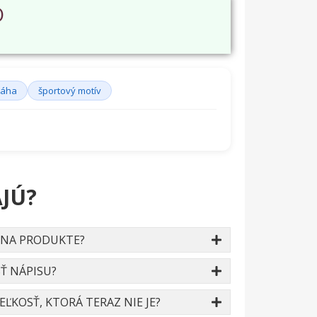
O
ráha
športový motív
JÚ?
 NA PRODUKTE?
Ť NÁPISU?
ĽKOSŤ, KTORÁ TERAZ NIE JE?