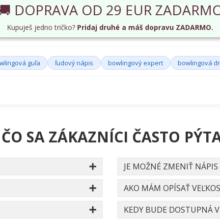
🚚 DOPRAVA OD 29 EUR ZADARM
Kupuješ jedno tričko?
Pridaj druhé a máš dopravu ZADARMO.
wlingová guľa
ľudový nápis
bowlingový expert
bowlingová d
 ČO SA ZÁKAZNÍCI ČASTO PÝTA
JE MOŽNÉ ZMENIŤ NÁPIS
AKO MÁM OPÍSAŤ VEĽKOS
KEDY BUDE DOSTUPNÁ VE