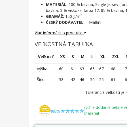
MATERIÁL:
100 % bavlna, Single Jersey (far
bavlna, 3 % viskóza; farba 12: 85 % bavlna, 
GRAMÁŽ:
150 g/m²
ČESKÝ DODÁVATEĽ:
– Malfini
Viac informácii o produkte
VEĽKOSTNÁ TABUĽKA
Veľkosť
XS
S
M
L
XL
2XL
Výška
60
61
63
65
67
68
7
Šírka
38
42
46
50
55
61
6
Tolerancia veľkosti je
rýchle dodanie pekné v
materiál