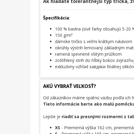
Ak hľadáte tolerantnejší typ trička, z
Špecifikácia
:
100 % bavlna (sivé farby obsahujú 5-20 
150 g/m²
dámske tričko s veľmi krátkym rukávom
okrúhly výstrih lemovaný základným mat
ramená spevnené všitým prúžkom
zoštíhlený strih do hĺbky bokov zvýrazňu
exkluzívny vzhľad завдяки finálnej silikó
AKÚ VYBRAŤ VEĽKOSŤ?
Od zákazníkov máme spätnú väzbu podľa ich hm
Tieto informácie berte ako malú pomôcku
Lepšie je
riadiť sa presnými rozmermi z ta
XS
- Priemerná výška 162 cm, priemern
S
- Priemerná výška 165 cm, priemerná 