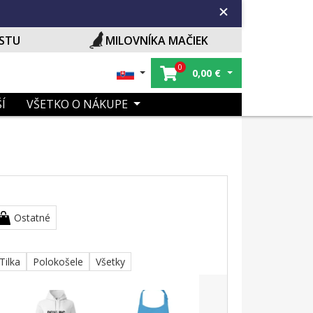
ISTU
MILOVNÍKA MAČIEK
0
0,00
€
Í
VŠETKO O NÁKUPE
Ostatné
Tilka
Polokošele
Všetky