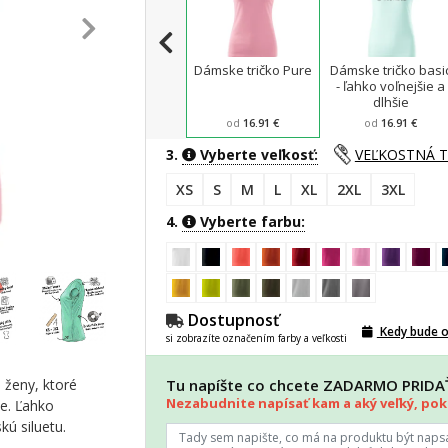
Dámske tričko Pure
Dámske tričko basi
- ľahko voľnejšie a
dlhšie
od
16.91 €
od
16.91 €
3.
Vyberte veľkosť:
VEĽKOSTNÁ 
XS
S
M
L
XL
2XL
3XL
4.
Vyberte farbu:
Dostupnosť
Kedy bude 
si zobrazíte označením farby a veľkosti
 ženy, ktoré
Tu napíšte co chcete ZADARMO PRID
Nezabudnite napísať kam a aký veľký, poki
ie. Ľahko
ú siluetu.