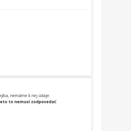
chýba, nemáme k nej údaje.
reto to nemusí zodpovedať
.