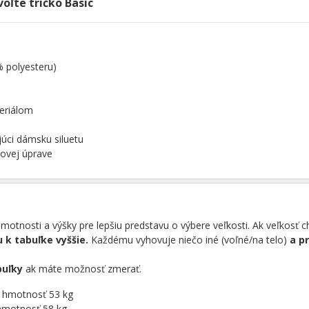
voľte tričko Basic
% polyesteru)
eriálom
júci dámsku siluetu
novej úprave
otnosti a výšky pre lepšiu predstavu o výbere veľkosti. Ak veľkosť 
 k tabuľke vyššie.
Každému vyhovuje niečo iné (voľné/na telo)
a p
buľky
ak máte možnosť zmerať.
á hmotnosť 53 kg
hmotnosť 58 kg