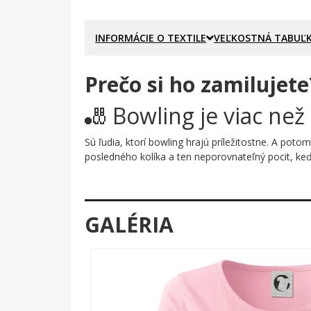
INFORMÁCIE O TEXTILE
VEĽKOSTNÁ TABUĽ
Prečo si ho zamilujete
🎳 Bowling je viac než
Sú ľudia, ktorí bowling hrajú príležitostne. A poto
posledného kolíka a ten neporovnateľný pocit, keď
Prečo je tento motív úža
Potlač spája typografiu a ilustráciu do jedného ge
GALÉRIA
prenikla do samotných písmen. Výsledok je grafick
zaručuje, že motív zostane výrazný a nadčasový z
Komu urobí radosť?
🎯 Vášnivému bowlingistovi, ktorý pozná ka
🔥 Členovi bowlingovej partie, ktorý chce vy