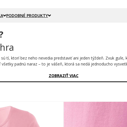
KA
PODOBNÉ PRODUKTY
?
 hra
m sú tí, ktorí bez neho nevedia predstaviť ani jeden týždeň. Zvuk guľe
 všetky padnú naraz – to je vášeň, ktorá sa nedá jednoducho vysvetliť
sný?
ZOBRAZIŤ VIAC
niálneho celku. Výrazný čierny nápis BOWLING v sebe ukrýva siluetu gu
y čistý, vtipný a okamžite zrozumiteľný každému, kto pozná radosť z
a každých okolností.
ždú dráhu v okolí naspamäť
niknúť aj mimo hracej plochy