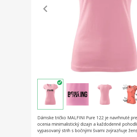
Dámske tričko MALFINI Pure 122 je navrhnuté pre
ocenia minimalistický dizajn a každodenné pohodl
vypasovaný strih s bočnými švami zvýrazňuje žensk