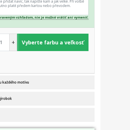
praveným vzhľadom, nie je možné vrátiť ani vymeniť.
+
Vyberte farbu a veľkosť
 u každého motívu
výrobok