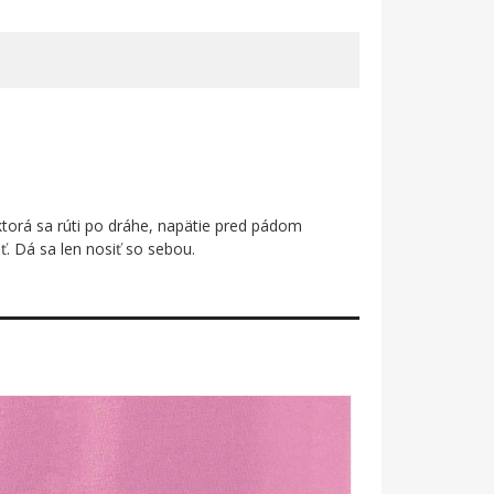
, ktorá sa rúti po dráhe, napätie pred pádom
. Dá sa len nosiť so sebou.
ľe a rozlietajúcich sa kolíkov – akoby hra doslova
 dobre hodenéj guľe. Čiernobiela kombinácia