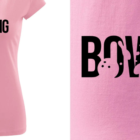
e bowling skutočnou vášňou
o baví a napĺňa
kamžite pochopí, že máš k bowlingu vážny vzťah. Strike nie je náhoda – a 