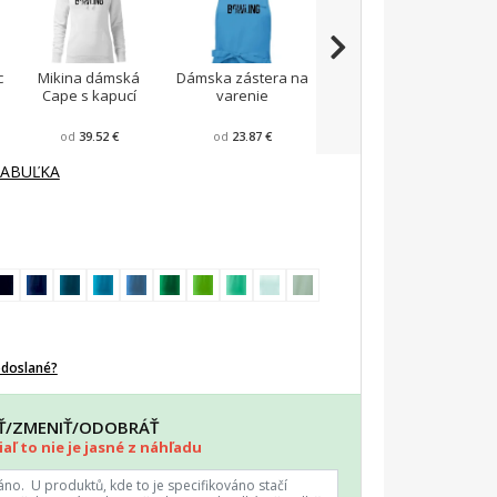
c
Mikina dámská
Dámska zástera na
Voľné tričko city
Cape s kapucí
varenie
od
39.52 €
od
23.87 €
od
24.3 €
TABUĽKA
odoslané?
AŤ/ZMENIŤ/ODOBRÁŤ
aľ to nie je jasné z náhľadu