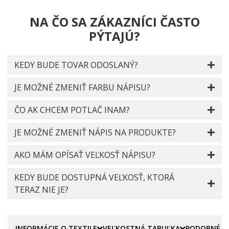
NA ČO SA ZÁKAZNÍCI ČASTO
PÝTAJÚ?
KEDY BUDE TOVAR ODOSLANÝ?
JE MOŽNÉ ZMENIŤ FARBU NÁPISU?
ČO AK CHCEM POTLAČ INAM?
JE MOŽNÉ ZMENIŤ NÁPIS NA PRODUKTE?
AKO MÁM OPÍSAŤ VEĽKOSŤ NÁPISU?
KEDY BUDE DOSTUPNÁ VEĽKOSŤ, KTORÁ
TERAZ NIE JE?
INFORMÁCIE O TEXTILE
VEĽKOSTNÁ TABUĽKA
PODOBNÉ P