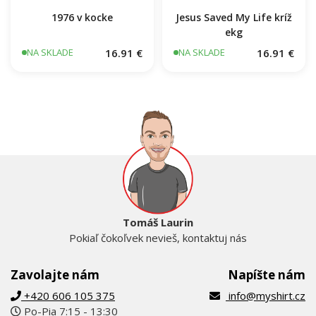
1976 v kocke
Jesus Saved My Life kríž
ekg
16.91 €
16.91 €
NA SKLADE
NA SKLADE
Tomáš Laurin
Pokiaľ čokoľvek nevieš, kontaktuj nás
Zavolajte nám
Napíšte nám
+420 606 105 375
info@myshirt.cz
Po-Pia 7:15 - 13:30