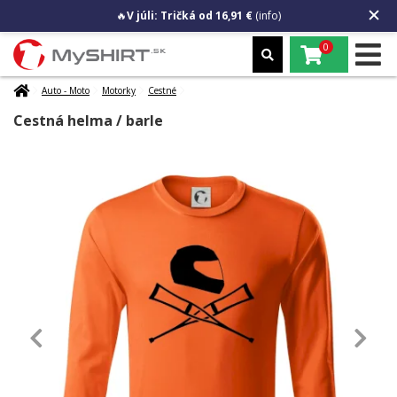
🔥
V júli: Tričká od 16,91 €
(info)
0
Auto - Moto
Motorky
Cestné
Cestná helma / barle