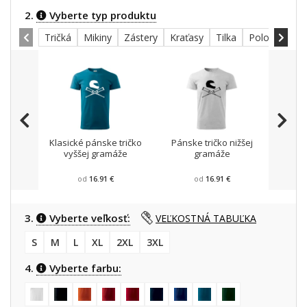
2.
Vyberte typ produktu
Tričká
Mikiny
Zástery
Kraťasy
Tilka
Polokošele
Klasické pánske tričko
Pánske tričko nižšej
Mikin
vyššej gramáže
gramáže
od
16.91 €
od
16.91 €
3.
Vyberte veľkosť:
VEĽKOSTNÁ TABUĽKA
S
M
L
XL
2XL
3XL
4.
Vyberte farbu: