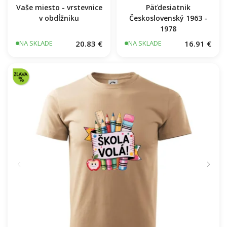
Vaše miesto - vrstevnice
Päťdesiatnik
v obdĺžniku
Československý 1963 -
1978
20.83 €
16.91 €
NA SKLADE
NA SKLADE