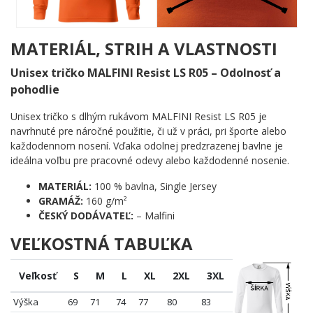
Lenže namiesto kostlivca tu vládne motorkár. Čierna silueta na
svetlom podklade pôsobí výrazne, čisto a s poriadnou dávkou
čierneho humoru, ktorý motorkárska komunita zbožňuje.
MATERIÁL, STRIH A VLASTNOSTI
Komu urobí radosť?
Unisex tričko MALFINI Resist LS R05 – Odolnosť a
pohodlie
🔥 Každému jazdcovi, ktorý má za sebou aspoň jeden
nezabudnuteľný kontakt so zemou
Unisex tričko s dlhým rukávom MALFINI Resist LS R05 je
💪 Nadšencom silničných motoriek, ktorí berú riziko ako
navrhnuté pre náročné použitie, či už v práci, pri športe alebo
súčasť zábavy
každodennom nosení. Vďaka odolnej predzrazenej bavlne je
🖤 Fanúšikom čierneho humoru a sebairónie za riadidlami
ideálna voľbu pre pracovné odevy alebo každodenné nosenie.
🎯 Kamarátovi v sadre, ktorému chceš dať najavo, že
presne vieš, o čom to je
MATERIÁL:
100 % bavlna, Single Jersey
GRAMÁŽ:
160 g/m²
Pád nie je koniec – je to len prestávka pred ďalším štartom. Pridaj
ČESKÝ DODÁVATEĽ:
– Malfini
tento motív do košíka a ukáž svetu, že ťa pár bariel nezastaví. ✨
VEĽKOSTNÁ TABUĽKA
Veľkosť
S
M
L
XL
2XL
3XL
Výška
69
71
74
77
80
83