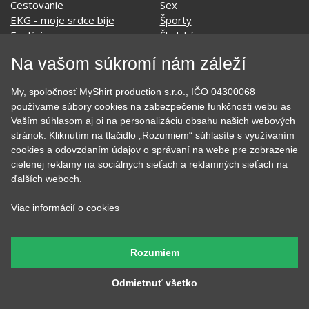
Jedlo, pitie a relax
Zvierata
Kvetiny
MyShirt
Láska
Na vašom súkromí nám záleží
SOCIÁLNE SIETE
My, spoločnosť MyShirt production s.r.o., IČO 04300068
používame súbory cookies na zabezpečenie funkčnosti webu as
Vaším súhlasom aj oi na personalizáciu obsahu našich webových
stránok. Kliknutím na tlačidlo „Rozumiem“ súhlasíte s využívaním
cookies a odovzdaním údajov o správaní na webe pre zobrazenie
cielenej reklamy na sociálnych sieťach a reklamných sieťach na
KONTAKT
ďalších weboch.
MyShirt production s.r.o.
Viac informácií o cookies
+420 606 105 375
info@myshirt.cz
Rozumiem
Podhorská 752/50
Odmietnuť všetko
46601 Jablonec nad Nisou, Česko