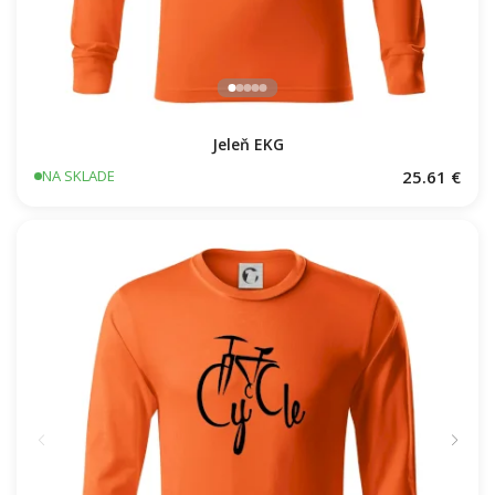
Jeleň EKG
25.61 €
NA SKLADE