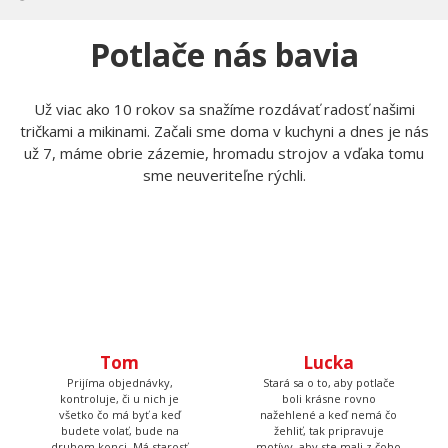
Potlače nás bavia
Už viac ako 10 rokov sa snažíme rozdávať radosť našimi
tričkami a mikinami. Začali sme doma v kuchyni a dnes je nás
už 7, máme obrie zázemie, hromadu strojov a vďaka tomu
sme neuveriteľne rýchli.
Tom
Lucka
Prijíma objednávky,
Stará sa o to, aby potlače
kontroluje, či u nich je
boli krásne rovno
všetko čo má byť a keď
nažehlené a keď nemá čo
budete volať, bude na
žehliť, tak pripravuje
druhom konci. Má starosť
motívy, aby ste mali z čoho
väčšinu potlačí a grafík
vyberať.