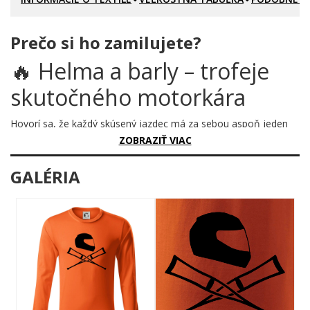
Prečo si ho zamilujete?
🔥 Helma a barly – trofeje
skutočného motorkára
Hovorí sa, že každý skúsený jazdec má za sebou aspoň jeden
pád, na ktorý sa nedá zabudnúť. Tento motív vzdáva hold tým,
ZOBRAZIŤ VIAC
čo vedia, ako chutí asfalt zblízka – a napriek tomu nasadli znova.
Silueta závodnej prilby nad skríženými barlami hovorí jasnou
GALÉRIA
rečou: toto nie je len záľuba, toto je životný štýl s rizikom v
prílohe.
Prečo je tento motív úžasný?
Grafika je múdra, provokatívna a zároveň dokonale
zrozumiteľná každému, kto niekedy sedel na motorke. Silueta
plnej závodnej helmy s hľadiskom dominuje hornej časti motívu,
zatiaľ čo dve skrížené podpazušné barly pod ňou tvoria
kompozíciu nápadne pripomínajúcu pirátsku lebku s kosťami.