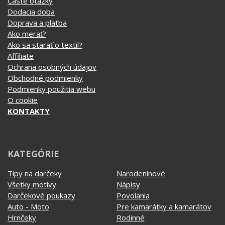
Podmienky použitia webu
O cookie
KONTAKTY
KATEGÓRIE
Tipy na darčeky
Narodeninové
Všetky motívy
Nápisy
Darčekové poukazy
Povolania
Auto - Moto
Pre kamarátky a kamarátov
Hrnčeky
Rodinné
Cestovanie
Sex
EKG - moje srdce bije
Športy
Evolúcia
Školské
Film a Seriál
Tehotenské tričká
Geek
Vianoce a Veľká noc
Hobby
Vojenské
Hudobné
Významné dni