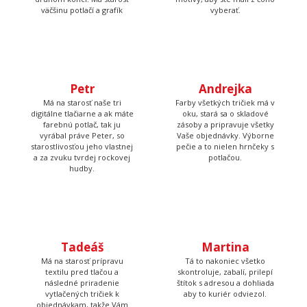
Petr
Andrejka
Má na starosť naše tri
Farby všetkých tričiek má v
digitálne tlačiarne a ak máte
oku, stará sa o skladové
farebnú potlač, tak ju
zásoby a pripravuje všetky
vyrábal práve Peter, so
Vaše objednávky. Výborne
starostlivosťou jeho vlastnej
pečie a to nielen hrnčeky s
a za zvuku tvrdej rockovej
potlačou.
hudby.
Tadeáš
Martina
Má na starosť prípravu
Tá to nakoniec všetko
textilu pred tlačou a
skontroluje, zabalí, prilepí
následné priradenie
štítok s adresou a dohliada
vytlačených tričiek k
aby to kuriér odviezol.
objednávkam, takže Vám
nakoniec príde krásna a
správna potlač.
Poteš niekoho originálnym darčekom