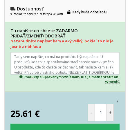
Dostupnosť
Kedy bude odoslané?
si zobrazíte označením farby a veľkosti
Tu napíšte co chcete ZADARMO
PRIDAŤ/ZMENIŤ/ODOBRÁŤ
Nezabudnite napísať kam a aký veľký, pokiaľ to nie je
jasné z náhľadu
Produkty s upraveným vzhľadom, nie je možné vrátiť ani
vymeniť.
/
25.61
€
-
+