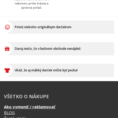
Daruj niečo, čo v bežnom obchode nenájdeš
Ukáž, že aj mäkký darček môže byť pecka!
VŠETKO O NÁKUPE
Ako vymeniť / reklamovať
BLOG
Časté otázky
Dodacia doba
Doprava a platba
Ako merať?
Ako sa starať o textil?
Affiliate
Ochrana osobných údajov
Obchodné podmienky