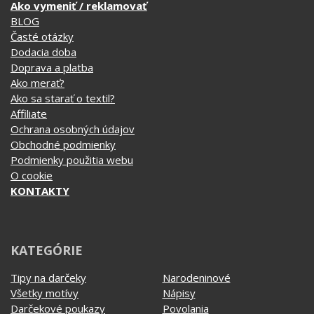
Ako merať?
Ako sa starať o textil?
Affiliate
Ochrana osobných údajov
Obchodné podmienky
Podmienky použitia webu
O cookie
KONTAKTY
KATEGÓRIE
Tipy na darčeky
Narodeninové
Všetky motívy
Nápisy
Darčekové poukazy
Povolania
Auto - Moto
Pre kamarátky a kamarátov
Hrnčeky
Rodinné
Cestovanie
Sex
EKG - moje srdce bije
Športy
Evolúcia
Školské