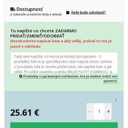
Dostupnosť
Kedy bude odoslané?
si zobrazíte označením farby a veľkosti
Tu napíšte co chcete ZADARMO
PRIDAŤ/ZMENIŤ/ODOBRÁŤ
Nezabudnite napísať kam a aký veľký, pokiaľ to nie je
jasné z náhľadu
Produkty s upraveným vzhľadom, nie je možné vrátiť ani
vymeniť.
/
25.61
€
-
+