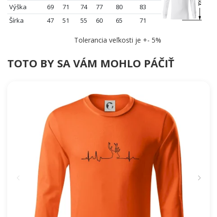
Výška
69
71
74
77
80
83
Šírka
47
51
55
60
65
71
Tolerancia veľkosti je +- 5%
TOTO BY SA VÁM MOHLO PÁČIŤ