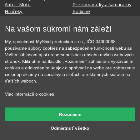
Film a Seriál
Tehotenské tričká
Geek
Vianoce a Veľká noc
Hobby
Vojenské
Hudobné
Významné dni
Na vašom súkromí nám záleží
Jedlo, pitie a relax
Zvierata
Kvetiny
MyShirt
My, spoločnosť MyShirt production s.r.o., IČO 04300068
Láska
používame súbory cookies na zabezpečenie funkčnosti webu as
Vaším súhlasom aj oi na personalizáciu obsahu našich webových
stránok. Kliknutím na tlačidlo „Rozumiem“ súhlasíte s využívaním
cookies a odovzdaním údajov o správaní na webe pre zobrazenie
SOCIÁLNE SIETE
cielenej reklamy na sociálnych sieťach a reklamných sieťach na
ďalších weboch.
Viac informácií o cookies
KONTAKT
Rozumiem
MyShirt production s.r.o.
Odmietnuť všetko
+420 606 105 375