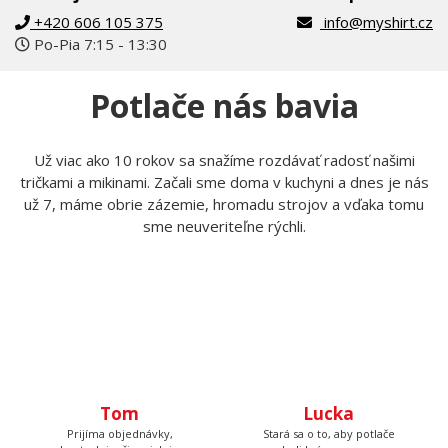
+420 606 105 375
info@myshirt.cz
Po-Pia 7:15 - 13:30
Potlače nás bavia
Už viac ako 10 rokov sa snažíme rozdávať radosť našimi
tričkami a mikinami. Začali sme doma v kuchyni a dnes je nás
už 7, máme obrie zázemie, hromadu strojov a vďaka tomu
sme neuveriteľne rýchli.
Tom
Lucka
Prijíma objednávky,
Stará sa o to, aby potlače
kontroluje, či u nich je
boli krásne rovno
všetko čo má byť a keď
nažehlené a keď nemá čo
budete volať, bude na
žehliť, tak pripravuje
druhom konci. Má starosť
motívy, aby ste mali z čoho