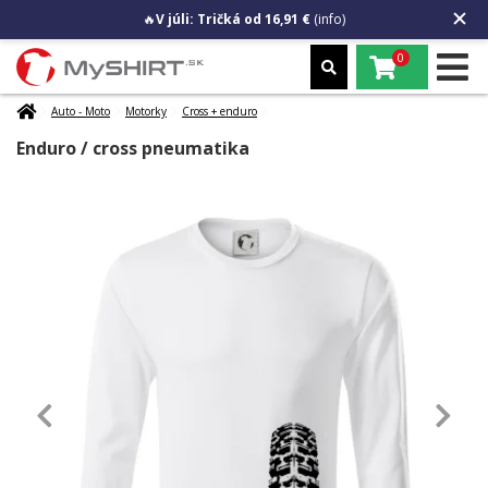
🔥
V júli: Tričká od 16,91 €
(info)
0
Auto - Moto
Motorky
Cross + enduro
Enduro / cross pneumatika