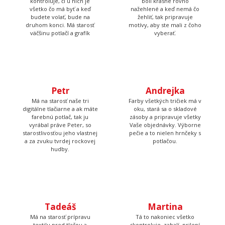
väčšinu potlačí a grafík
vyberať.
Petr
Andrejka
Má na starosť naše tri
Farby všetkých tričiek má v
digitálne tlačiarne a ak máte
oku, stará sa o skladové
farebnú potlač, tak ju
zásoby a pripravuje všetky
vyrábal práve Peter, so
Vaše objednávky. Výborne
starostlivosťou jeho vlastnej
pečie a to nielen hrnčeky s
a za zvuku tvrdej rockovej
potlačou.
hudby.
Tadeáš
Martina
Má na starosť prípravu
Tá to nakoniec všetko
textilu pred tlačou a
skontroluje, zabalí, prilepí
následné priradenie
štítok s adresou a dohliada
vytlačených tričiek k
aby to kuriér odviezol.
objednávkam, takže Vám
nakoniec príde krásna a
správna potlač.