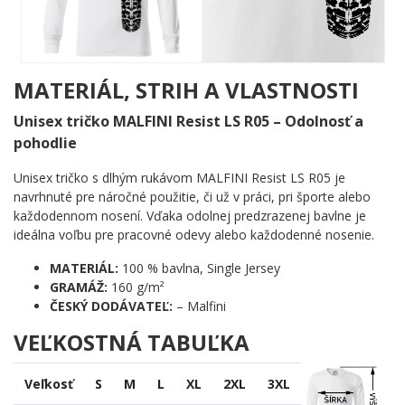
rozhoduje o tom, či prejdeš zákrutu alebo skončíš v kríkoch.
Silueta plášťa je spracovaná v čistom čiernom prevedení s
prekvapivou hĺbkou detailu. Žiadna zbytočná ozdoba, žiadny
nápis navyše – len čistá, surová mechanická krása terénnej
gumy, ktorá hovorí sama za seba. Motív pôsobí technicky, no
MATERIÁL, STRIH A VLASTNOSTI
zároveň má v sebe tú správnu dávku charakteru, ktorá odlišuje
nadšenca od tých, čo len prechádzajú po ceste.
Unisex tričko MALFINI Resist LS R05 – Odolnosť a
pohodlie
Komu urobí radosť?
Unisex tričko s dlhým rukávom MALFINI Resist LS R05 je
🔥 Enduro jazdcom, ktorí trávia víkendy ďaleko od
navrhnuté pre náročné použitie, či už v práci, pri športe alebo
civilizácie
každodennom nosení. Vďaka odolnej predzrazenej bavlne je
💪 Cross nadšencom, ktorí poznajú každý terén v okolí
ideálna voľbu pre pracovné odevy alebo každodenné nosenie.
naspamäť
🎯 Motorkárom, pre ktorých je technický detail vášňou,
MATERIÁL:
100 % bavlna, Single Jersey
nie len nutnosťou
GRAMÁŽ:
160 g/m²
🖤 Každému, komu pohľad na pneumatiku pripomenie
ČESKÝ DODÁVATEĽ:
– Malfini
najlepšiu jazdu jeho života
VEĽKOSTNÁ TABUĽKA
Zanechaj za sebou stopu – doslova aj obrazne. Tento motív patrí
tým, čo idú naplno. Pridaj ho do košíka a ukáž svetu, čo ťa
Veľkosť
S
M
L
XL
2XL
3XL
pohára.