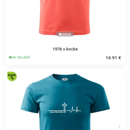
1976 v kocke
16.91 €
NA SKLADE