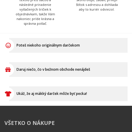
Poteš niekoho originálnym darčekom
Daruj niečo, čo v bežnom obchode nenájdeš
Ukáž, že aj mäkký darček môže byť pecka!
VŠETKO O NÁKUPE
Ako vymeniť / reklamovať
BLOG
Časté otázky
Dodacia doba
Doprava a platba