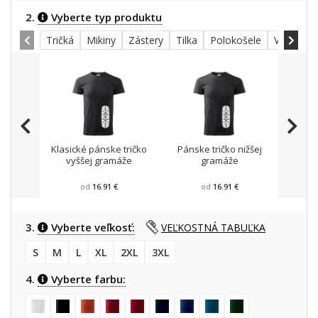
2.
Vyberte typ produktu
Tričká
Mikiny
Zástery
Tilka
Polokošele
Všetky
Klasické pánske tričko
Pánske tričko nižšej
Mikin
vyššej gramáže
gramáže
od
16.91 €
od
16.91 €
3.
Vyberte veľkosť:
VEĽKOSTNÁ TABUĽKA
S
M
L
XL
2XL
3XL
4.
Vyberte farbu: