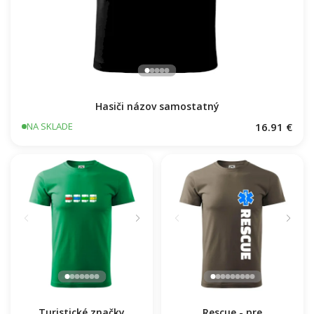
Hasiči názov samostatný
16.91 €
NA SKLADE
Turistické značky
Rescue - pre