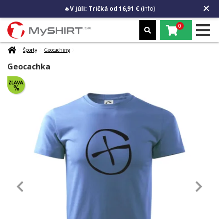
🔥
V júli: Tričká od 16,91 €
(info)
0
Športy
Geocaching
Geocachka