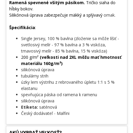
Ramená spevnené všitým pásikom.
Tričko siaha do
Nosíš v sebe ducha prieskumníka? Potom tento motív patrí k tebe.
hĺbky bokov.
Vezmi súradnice, vyraz do terénu a ukáž svetu, čomu fandíš.
Silikónová úprava zabezpečuje mäkký a splývavý
omak.
Zaobstaraj si ho ešte dnes – krabička na teba čaká! ✨
Špecifikácia
:
Single Jersey, 100 % bavlna (zloženie sa môže líšiť -
svetlosivý melír - 97 % bavlna a 3 % viskóza,
tmavosivý melír - 85 % bavlna, 15 % viskóza)
200 g/m²
(veľkosti nad 2XL môžu mať hmotnosť
materiálu 160g/m²)
silikónová úprava
tubulárny strih
úzky lem výstrihu z rebrovaného úpletu 1:1 s 5 %
elastanu
spevňujúca páska od ramena k ramenu
silikónová úprava
Etiketa:
saténová
Český dodávateľ - Malfini
AKÚ VYBRAŤ VEĽKOSŤ?