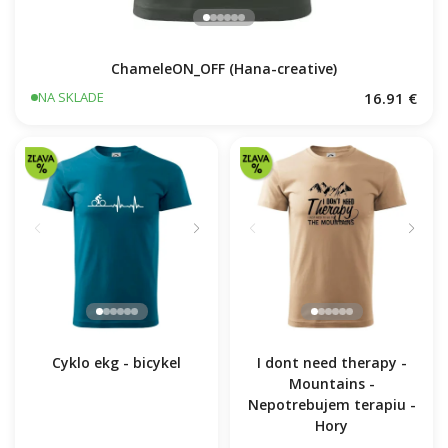
ChameleON_OFF (Hana-creative)
16.91 €
NA SKLADE
Cyklo ekg - bicykel
I dont need therapy -
Mountains -
Nepotrebujem terapiu -
Hory