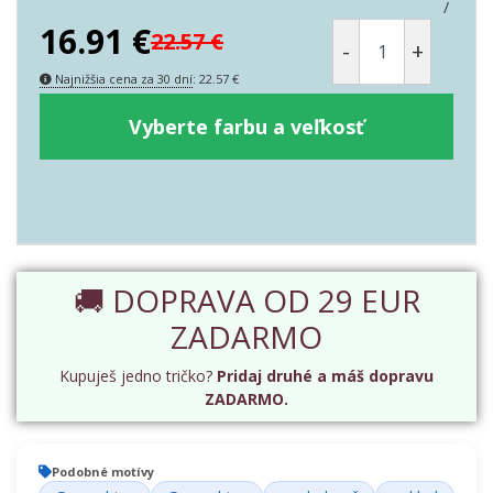
/
16.91
€
22.57
€
-
+
Najnižšia cena za 30 dní
:
22.57
€
Vyberte farbu a veľkosť
🚚 DOPRAVA OD 29 EUR
ZADARMO
Kupuješ jedno tričko?
Pridaj druhé a máš dopravu
ZADARMO.
Podobné motívy