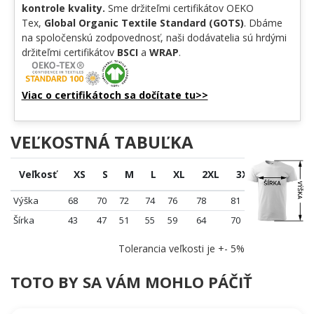
kontrole kvality.
Sme držiteľmi certifikátov OEKO
Tex,
Global Organic Textile Standard (GOTS)
. Dbáme
na spoločenskú zodpovednosť, naši dodávatelia sú hrdými
držiteľmi certifikátov
BSCI
a
WRAP
.
Viac o certifikátoch sa dočítate tu>>
VEĽKOSTNÁ TABUĽKA
Veľkosť
XS
S
M
L
XL
2XL
3XL
4XL
Výška
68
70
72
74
76
78
81
84
Šírka
43
47
51
55
59
64
70
76
Tolerancia veľkosti je +- 5%
TOTO BY SA VÁM MOHLO PÁČIŤ