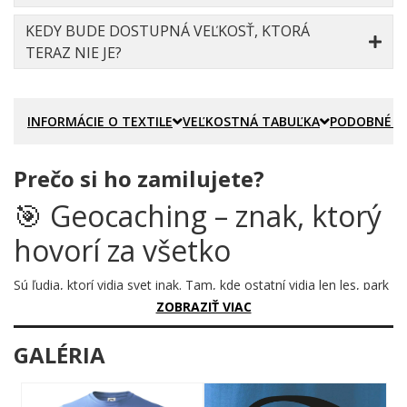
KEDY BUDE DOSTUPNÁ VEĽKOSŤ, KTORÁ
TERAZ NIE JE?
INFORMÁCIE O TEXTILE
VEĽKOSTNÁ TABUĽKA
PODOBNÉ P
Prečo si ho zamilujete?
🎯 Geocaching – znak, ktorý
hovorí za všetko
Sú ľudia, ktorí vidia svet inak. Tam, kde ostatní vidia len les, park
alebo zabudnutý múr, oni vidia príležitosť. Príležitosť nájsť niečo
ZOBRAZIŤ VIAC
skryté, zanechať stopu a zažiť ten neopísateľný pocit, keď
krabička konečne vyjde z úkrytu. Tento motív je pre nich. Pre
GALÉRIA
lovcov pokladov modernej doby, pre dobrodruhov s GPS v ruke
a úsmevom na tvári.