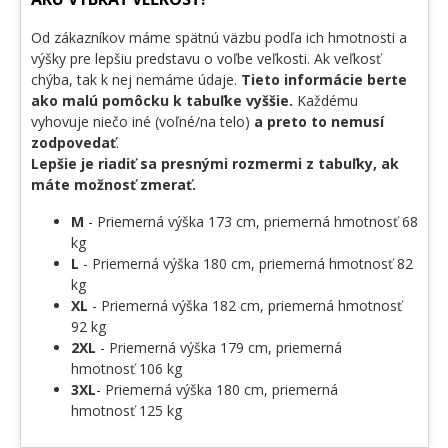
Od zákazníkov máme spätnú väzbu podľa ich hmotnosti a
výšky pre lepšiu predstavu o voľbe veľkosti. Ak veľkosť
chýba, tak k nej nemáme údaje.
Tieto informácie berte
ako malú pomôcku k tabuľke vyššie.
Každému
vyhovuje niečo iné (voľné/na telo)
a preto to nemusí
zodpovedať
.
Lepšie je riadiť sa presnými rozmermi z tabuľky, ak
máte možnosť zmerať.
M
- Priemerná výška 173 cm, priemerná hmotnosť 68
kg
L
- Priemerná výška 180 cm, priemerná hmotnosť 82
kg
XL
- Priemerná výška 182 cm, priemerná hmotnosť
92 kg
2XL
- Priemerná výška 179 cm, priemerná
hmotnosť 106 kg
3XL
- Priemerná výška 180 cm, priemerná
hmotnosť 125 kg