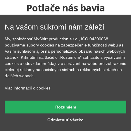
Potlače nás bavia
Už viac ako 10 rokov sa snažíme rozdávať radosť našimi
Na vašom súkromí nám záleží
tričkami a mikinami. Začali sme doma v kuchyni a dnes je nás
už 7, máme obrie zázemie, hromadu strojov a vďaka tomu
My, spoločnosť MyShirt production s.r.o., IČO 04300068
sme neuveriteľne rýchli.
používame súbory cookies na zabezpečenie funkčnosti webu as
Vaším súhlasom aj oi na personalizáciu obsahu našich webových
stránok. Kliknutím na tlačidlo „Rozumiem“ súhlasíte s využívaním
cookies a odovzdaním údajov o správaní na webe pre zobrazenie
cielenej reklamy na sociálnych sieťach a reklamných sieťach na
ďalších weboch.
Viac informácií o cookies
Tom
Lucka
Prijíma objednávky,
Stará sa o to, aby potlače
Rozumiem
kontroluje, či u nich je
boli krásne rovno
všetko čo má byť a keď
nažehlené a keď nemá čo
budete volať, bude na
žehliť, tak pripravuje
Odmietnuť všetko
druhom konci. Má starosť
motívy, aby ste mali z čoho
väčšinu potlačí a grafík
vyberať.