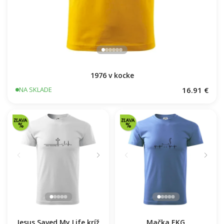
1976 v kocke
16.91 €
NA SKLADE
Jesus Saved My Life kríž
Mačka EKG