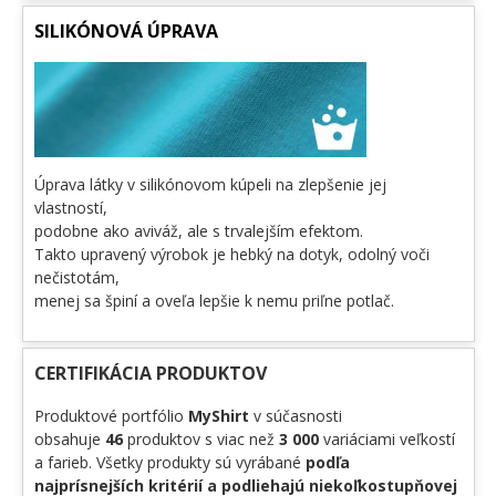
SILIKÓNOVÁ ÚPRAVA
Úprava látky v silikónovom kúpeli na zlepšenie jej
vlastností,
podobne ako aviváž, ale s trvalejším efektom.
Takto upravený výrobok je hebký na dotyk, odolný voči
nečistotám,
menej sa špiní a oveľa lepšie k nemu priľne potlač.
CERTIFIKÁCIA PRODUKTOV
Produktové portfólio
MyShirt
v súčasnosti
obsahuje
46
produktov s viac než
3 000
variáciami veľkostí
a farieb. Všetky produkty sú vyrábané
podľa
najprísnejších kritérií a podliehajú niekoľkostupňovej