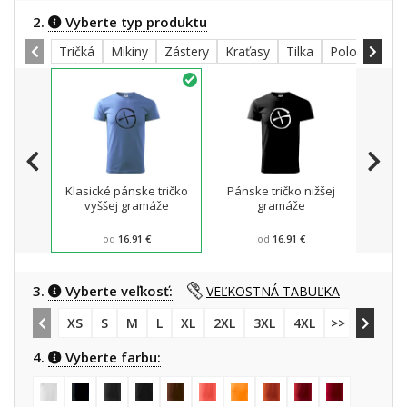
2.
Vyberte typ produktu
Tričká
Mikiny
Zástery
Kraťasy
Tilka
Polokošele
Klasické pánske tričko
Pánske tričko nižšej
Mikin
vyššej gramáže
gramáže
od
16.91 €
od
16.91 €
3.
Vyberte veľkosť:
VEĽKOSTNÁ TABUĽKA
XS
S
M
L
XL
2XL
3XL
4XL
>> 5XL
4.
Vyberte farbu: