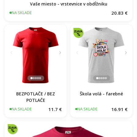
Vaše miesto - vrstevnice v obdĺžniku
20.83 €
NA SKLADE
BEZPOTLAČE / BEZ
Škola volá - farebné
POTLAČE
11.7 €
16.91 €
NA SKLADE
NA SKLADE