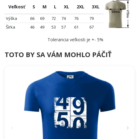
Veľkosť
S
M
L
XL
2XL
3XL
Výška
66
69
72
74
76
79
Šírka
46
49
53
57
61
67
Tolerancia veľkosti je +- 5%
TOTO BY SA VÁM MOHLO PÁČIŤ