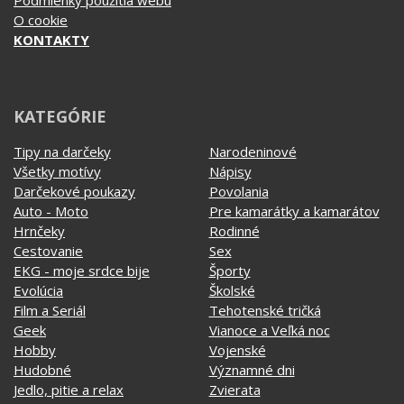
Tipy na darčeky
Narodeninové
Všetky motívy
Nápisy
Darčekové poukazy
Povolania
Auto - Moto
Pre kamarátky a kamarátov
Hrnčeky
Rodinné
Cestovanie
Sex
EKG - moje srdce bije
Športy
Evolúcia
Školské
Film a Seriál
Tehotenské tričká
Geek
Vianoce a Veľká noc
Hobby
Vojenské
Hudobné
Významné dni
Jedlo, pitie a relax
Zvierata
Kvetiny
MyShirt
Láska
SOCIÁLNE SIETE