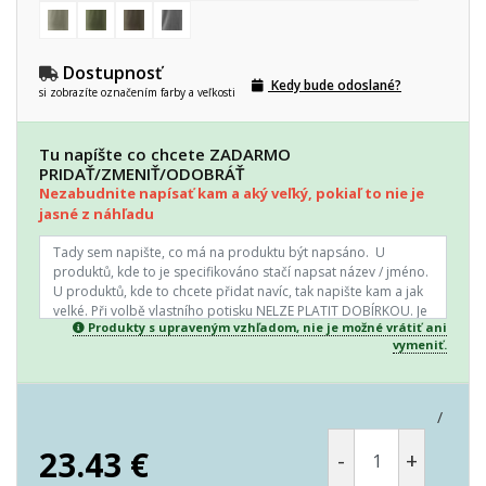
Dostupnosť
Kedy bude odoslané?
si zobrazíte označením farby a veľkosti
Tu napíšte co chcete ZADARMO
PRIDAŤ/ZMENIŤ/ODOBRÁŤ
Nezabudnite napísať kam a aký veľký, pokiaľ to nie je
jasné z náhľadu
Produkty s upraveným vzhľadom, nie je možné vrátiť ani
vymeniť.
/
23.43
€
-
+