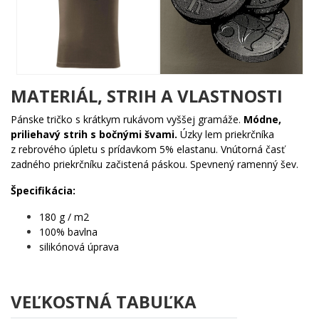
vintage rytiny dodáva celému dizajnu nadčasovú eleganciu a
nostalgický šmrnc, ktorý nepotrebuje farby, aby zaujal.
Komu urobí radosť?
🌟 Každému, kto v roku 1965 prišiel na svet a vie, čo
MATERIÁL, STRIH A VLASTNOSTI
znamenalo mať pri sebe drobné
🔥 Milovníkom histórie a československých reálií, ktorým
Pánske tričko s krátkym rukávom vyššej gramáže.
Módne,
tečie nostalgia žilami
priliehavý strih s bočnými švami.
Úzky lem priekrčníka
💡 Tomu, kto hľadá darček s príbehom – nie len ďalšiu
z rebrového úpletu s prídavkom 5% elastanu. Vnútorná časť
zbytočnosť
zadného priekrčníku začistená páskou. Spevnený ramenný šev.
🎯 Šesťdesiatnikovi s humorom, ktorý sa vie zasmiať aj
sám na sebe
Špecifikácia:
Drobné z minulosti, radosť v prítomnosti. Neváhaj – takýto motív
180 g / m2
sa rodí len raz za šesťdesiat rokov! 💪
100% bavlna
silikónová úprava
VEĽKOSTNÁ TABUĽKA