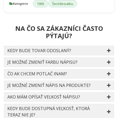
1965
Šesťdesiatku
Kategórie
NA ČO SA ZÁKAZNÍCI ČASTO
PÝTAJÚ?
KEDY BUDE TOVAR ODOSLANÝ?
JE MOŽNÉ ZMENIŤ FARBU NÁPISU?
ČO AK CHCEM POTLAČ INAM?
JE MOŽNÉ ZMENIŤ NÁPIS NA PRODUKTE?
AKO MÁM OPÍSAŤ VEĽKOSŤ NÁPISU?
KEDY BUDE DOSTUPNÁ VEĽKOSŤ, KTORÁ
TERAZ NIE JE?