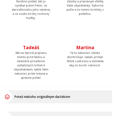
Tadeáš
Martina
Má na starosť prípravu
Tá to nakoniec všetko
textilu pred tlačou a
skontroluje, zabalí, prilepí
následné priradenie
štítok s adresou a dohliada
vytlačených tričiek k
aby to kuriér odviezol.
objednávkam, takže Vám
nakoniec príde krásna a
správna potlač.
Poteš niekoho originálnym darčekom
Daruj niečo, čo v bežnom obchode nenájdeš
Ukáž, že aj mäkký darček môže byť pecka!