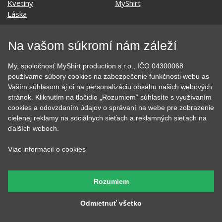
KONTAKT
Na vašom súkromí nám záleží
MyShirt production s.r.o.
My, spoločnosť MyShirt production s.r.o., IČO 04300068
+420 606 105 375
používame súbory cookies na zabezpečenie funkčnosti webu as
info@myshirt.cz
Vaším súhlasom aj oi na personalizáciu obsahu našich webových
stránok. Kliknutím na tlačidlo „Rozumiem“ súhlasíte s využívaním
cookies a odovzdaním údajov o správaní na webe pre zobrazenie
Podhorská 752/50
cielenej reklamy na sociálnych sieťach a reklamných sieťach na
46601 Jablonec nad Nisou, Česko
ďalších weboch.
Viac informácií o cookies
Rozumiem
Odmietnuť všetko
Heureka