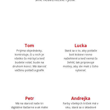
Tom
Lucka
Prijíma objednávky,
Stará sa o to, aby potlače
kontroluje, či u nich je
boli krásne rovno
všetko čo má byť a keď
nažehlené a keď nemá čo
budete volať, bude na
žehliť, tak pripravuje
druhom konci. Má starosť
motívy, aby ste mali z čoho
väčšinu potlačí a grafík
vyberať.
Petr
Andrejka
Má na starosť naše tri
Farby všetkých tričiek má v
digitálne tlačiarne a ak máte
oku, stará sa o skladové
farebnú potlač, tak ju
zásoby a pripravuje všetky
vyrábal práve Peter, so
Vaše objednávky. Výborne
starostlivosťou jeho vlastnej
pečie a to nielen hrnčeky s
a za zvuku tvrdej rockovej
potlačou.
hudby.