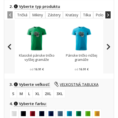
2.
Vyberte typ produktu
Tričká
Mikiny
Zástery
Kraťasy
Tilka
Polokošele
Klasické pánske tričko
Pánske tričko nižšej
Mikin
vyššej gramáže
gramáže
od
16.91 €
od
16.91 €
3.
Vyberte veľkosť:
VEĽKOSTNÁ TABUĽKA
S
M
L
XL
2XL
3XL
4.
Vyberte farbu: