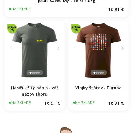
Jesus Saved My Life kríž ekg
16.91 €
NA SKLADE
Hasiči - žltý nápis - váš
Vlajky štátov - Európa
názov zboru
16.91 €
16.91 €
NA SKLADE
NA SKLADE