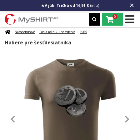
🔥
V júli: Tričká od 16,91 €
(info)
0
Narodeninové
Podľa ročníku narodenia
1965
Haliere pre šesťdesiatnika