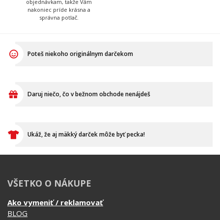
Poteš niekoho originálnym darčekom
Daruj niečo, čo v bežnom obchode nenájdeš
Ukáž, že aj mäkký darček môže byť pecka!
VŠETKO O NÁKUPE
Ako vymeniť / reklamovať
BLOG
Časté otázky
Dodacia doba
Doprava a platba