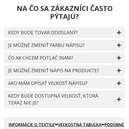
NA ČO SA ZÁKAZNÍCI ČASTO
PÝTAJÚ?
KEDY BUDE TOVAR ODOSLANÝ?
JE MOŽNÉ ZMENIŤ FARBU NÁPISU?
ČO AK CHCEM POTLAČ INAM?
JE MOŽNÉ ZMENIŤ NÁPIS NA PRODUKTE?
AKO MÁM OPÍSAŤ VEĽKOSŤ NÁPISU?
KEDY BUDE DOSTUPNÁ VEĽKOSŤ, KTORÁ
TERAZ NIE JE?
INFORMÁCIE O TEXTILE
VEĽKOSTNÁ TABUĽKA
PODOBNÉ P