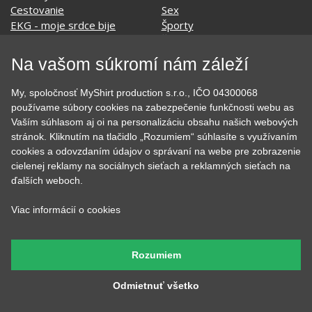
Film a Seriál
Tehotenské tričká
Geek
Vianoce a Veľká noc
Hobby
Vojenské
Hudobné
Významné dni
Na vašom súkromí nám záleží
Jedlo, pitie a relax
Zvierata
Kvetiny
MyShirt
My, spoločnosť MyShirt production s.r.o., IČO 04300068
Láska
používame súbory cookies na zabezpečenie funkčnosti webu as
Vaším súhlasom aj oi na personalizáciu obsahu našich webových
stránok. Kliknutím na tlačidlo „Rozumiem“ súhlasíte s využívaním
cookies a odovzdaním údajov o správaní na webe pre zobrazenie
SOCIÁLNE SIETE
cielenej reklamy na sociálnych sieťach a reklamných sieťach na
ďalších weboch.
Viac informácií o cookies
KONTAKT
Rozumiem
MyShirt production s.r.o.
+420 606 105 375
Odmietnuť všetko
info@myshirt.cz