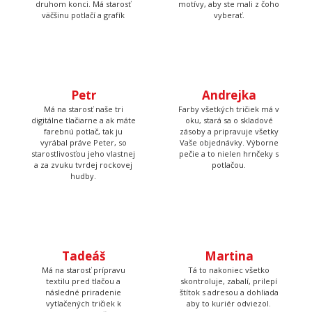
Petr
Má na starosť naše tri
digitálne tlačiarne a ak máte
Andrejka
farebnú potlač, tak ju
vyrábal práve Peter, so
Farby všetkých tričiek má v
starostlivosťou jeho vlastnej
oku, stará sa o skladové
a za zvuku tvrdej rockovej
zásoby a pripravuje všetky
hudby.
Vaše objednávky. Výborne
pečie a to nielen hrnčeky s
potlačou.
Tadeáš
Martina
Má na starosť prípravu
Tá to nakoniec všetko
textilu pred tlačou a
skontroluje, zabalí, prilepí
následné priradenie
štítok s adresou a dohliada
vytlačených tričiek k
aby to kuriér odviezol.
objednávkam, takže Vám
nakoniec príde krásna a
správna potlač.