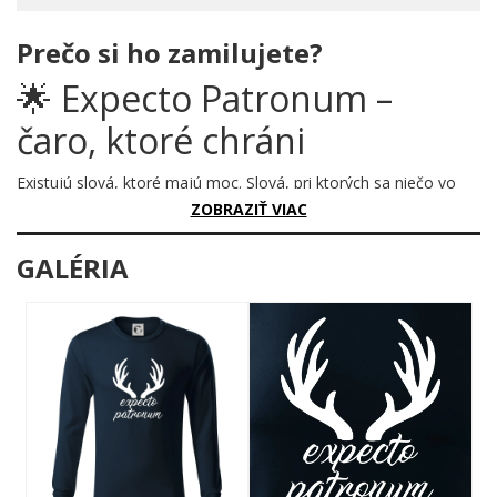
Prečo si ho zamilujete?
🌟 Expecto Patronum –
čaro, ktoré chráni
Existujú slová, ktoré majú moc. Slová, pri ktorých sa niečo vo
vnútri rozsvieti – spomienka, pocit bezpečia, sila. „Expecto
ZOBRAZIŤ VIAC
Patronum" je jedno z tých najvzácnejších. A teraz je tu s tebou
každý deň, sprevádzané majestátnymi jeleními parohmi –
GALÉRIA
odkazom na najslávnejšieho čarovného jelena, akého kedy
čarodejnícky svet poznal.
Prečo je tento motív úžasný?
Motív spája eleganciu a silu do jediného obrazu. Silueta
mohutného parožia sa vznáša nad kaligraficky písaným
zaklínadlom a výsledok je jednoducho ohromujúci. Žiadny
krikľavý nápis, žiadny preplnený obrázok. Iba čistá, nadčasová
grafika v čiernej farbe, ktorá hovorí sama za seba. Každý, kto