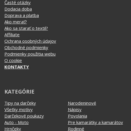
Ako merať?
Ako sa starať o textil?
Affiliate
Ochrana osobných údajov
Obchodné podmienky
Podmienky použitia webu
O cookie
KONTAKTY
KATEGÓRIE
Tipy na darčeky
Narodeninové
Všetky motívy
Nápisy
Darčekové poukazy
Povolania
Auto - Moto
Pre kamarátky a kamarátov
Hrnčeky
Rodinné
Cestovanie
Sex
EKG - moje srdce bije
Športy
Evolúcia
Školské