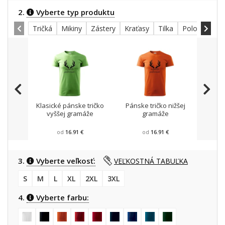
2.
Vyberte typ produktu
Tričká
Mikiny
Zástery
Kraťasy
Tilka
Polokošele
Klasické pánske tričko
Pánske tričko nižšej
Mikin
vyššej gramáže
gramáže
od
16.91 €
od
16.91 €
3.
Vyberte veľkosť:
VEĽKOSTNÁ TABUĽKA
S
M
L
XL
2XL
3XL
4.
Vyberte farbu: