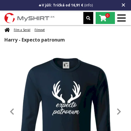
🔥
V júli: Tričká od 16,91 €
(info)
0
Film a Seriál
Filmové
Harry - Expecto patronum