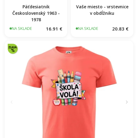
Päťdesiatnik
Vaše miesto - vrstevnice
Československý 1963 -
v obdĺžniku
1978
16.91 €
20.83 €
NA SKLADE
NA SKLADE