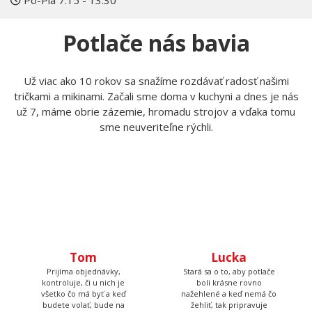
Po-Pia 7:15 - 13:30
Potlače nás bavia
Už viac ako 10 rokov sa snažíme rozdávať radosť našimi
tričkami a mikinami. Začali sme doma v kuchyni a dnes je nás
už 7, máme obrie zázemie, hromadu strojov a vďaka tomu
sme neuveriteľne rýchli.
Tom
Lucka
Prijíma objednávky,
Stará sa o to, aby potlače
kontroluje, či u nich je
boli krásne rovno
všetko čo má byť a keď
nažehlené a keď nemá čo
budete volať, bude na
žehliť, tak pripravuje
druhom konci. Má starosť
motívy, aby ste mali z čoho
väčšinu potlačí a grafík
vyberať.