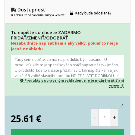
Dostupnosť
Kedy bude odoslané?
si zobrazíte označením farby a veľkosti
Tu napíšte co chcete ZADARMO
PRIDAŤ/ZMENIŤ/ODOBRÁŤ
Nezabudnite napísať kam a aký veľký, pokiaľ to nie je
jasné z náhľadu
Produkty s upraveným vzhľadom, nie je možné vrátiť ani
vymeniť.
/
25.61
€
-
+