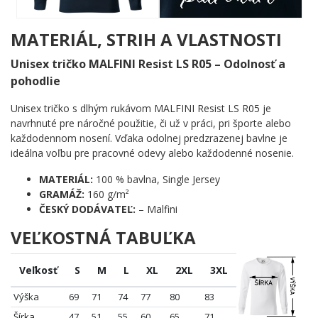
pozná príbeh o chlapcovi s jazvou na čele, pochopí okamžite. A
kto nepozná? Ten sa opýta – a tým začne skvelý rozhovor.
MATERIÁL, STRIH A VLASTNOSTI
Komu urobí radosť?
Unisex tričko MALFINI Resist LS R05 – Odolnosť a
🔥 Každému, kto pozná zaklínadlo naspamäť a šepká ho v
pohodlie
duchu pri každom ťažkom okamihu
🧠 Fanúšikom, ktorí ocenia jemný odkaz skôr než krikľavý
Unisex tričko s dlhým rukávom MALFINI Resist LS R05 je
citát
navrhnuté pre náročné použitie, či už v práci, pri športe alebo
🌟 Tým, čo milujú príbehy o odvahe, priateľstve a svetle v
každodennom nosení. Vďaka odolnej predzrazenej bavlne je
tme
ideálna voľbu pre pracovné odevy alebo každodenné nosenie.
🎯 Skvelý tip pre každého, kto hľadá pozornosť s dušou a
príbehom
MATERIÁL:
100 % bavlna, Single Jersey
GRAMÁŽ:
160 g/m²
Zaklínadlo bolo vyslovené. Patrón bol povolaný. Teraz je čas
ČESKÝ DODÁVATEĽ:
– Malfini
priniesť tento motív k sebe domov – kým je ešte k dispozícii.
VEĽKOSTNÁ TABUĽKA
Veľkosť
S
M
L
XL
2XL
3XL
Výška
69
71
74
77
80
83
Šírka
47
51
55
60
65
71