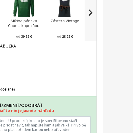
j
Mikina pánska
Zástera Vintage
Pánska zástera na
Cape s kapucňou
varenie
F
od
39.52 €
od
28.22 €
od
23.87 €
TABUĽKA
odoslané?
AŤ/ZMENIŤ/ODOBRÁŤ
aľ to nie je jasné z náhľadu