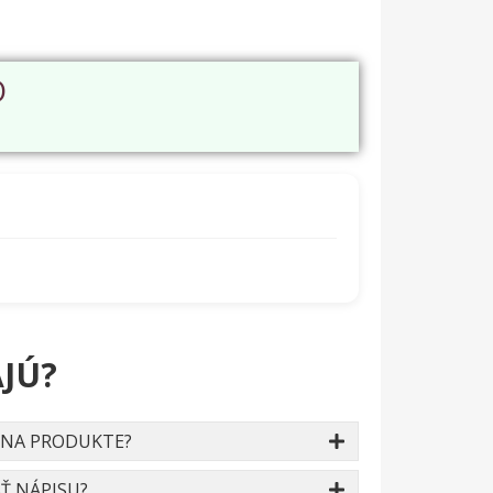
O
JÚ?
 NA PRODUKTE?
Ť NÁPISU?