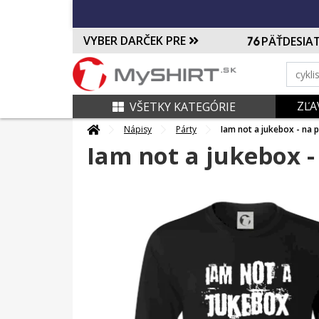
VYBER DARČEK PRE
PÄŤDESIA
ZĽA
VŠETKY KATEGÓRIE
Nápisy
Párty
Iam not a jukebox - na p
Iam not a jukebox -