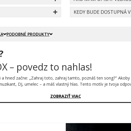
KEDY BUDE DOSTUPNÁ VE
KA
PODOBNÉ PRODUKTY
?
X – povedz to nahlas!
i a hneď začne: „Zahraj toto, zahraj tamto, poznáš ten song?" Akoby 
muzikant, DJ, umelec – a máš vlastný hlas. Tento motív je tvoja odpov
sný?
ZOBRAZIŤ VIAC
nom, ošúchanom písme s rozstriekanými detailmi a textúrou, ktorá v
 – surový, priamy a plný energie. Žiadne ornamenty navyše, žiadne z
 rozstrekovanými efektmi, ktoré dodávajú celému potisku živý, takmer a