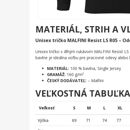
MATERIÁL, STRIH A V
Unisex tričko MALFINI Resist LS R05 – Od
Unisex tričko s dlhým rukávom MALFINI Resist LS 
bavlne je ideálna voľbu pre pracovné odevy aleb
MATERIÁL:
100 % bavlna, Single Jersey
GRAMÁŽ:
160 g/m²
ČESKÝ DODÁVATEĽ:
– Malfini
VEĽKOSTNÁ TABUĽK
Veľkosť
S
M
L
XL
Výška
69
71
74
77