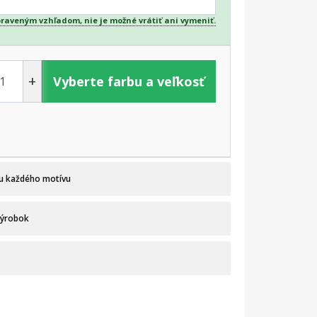
praveným vzhľadom, nie je možné vrátiť ani vymeniť.
+
Vyberte farbu a veľkosť
 u každého motívu
výrobok