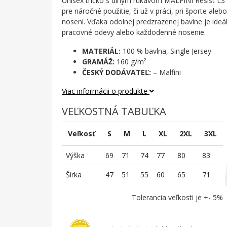
Unisex tričko s dlhým rukávom MALFINI Resist LS
pre náročné použitie, či už v práci, pri športe al
nosení. Vďaka odolnej predzrazenej bavlne je ideá
pracovné odevy alebo každodenné nosenie.
MATERIÁL:
100 % bavlna, Single Jersey
GRAMÁŽ:
160 g/m²
ČESKÝ DODÁVATEĽ:
– Malfini
Viac informácii o produkte
VEĽKOSTNÁ TABUĽKA
Veľkosť
S
M
L
XL
2XL
3XL
Výška
69
71
74
77
80
83
Šírka
47
51
55
60
65
71
Tolerancia veľkosti je +- 5%