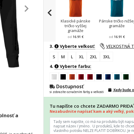
Klasické pánske
Pánske tričko nižše
tričko vyššej
gramáže
gramáže
od
16.91 €
od
16.91 €
3.
Vyberte veľkosť:
VEĽKOSTNÁ 
S
M
L
XL
2XL
3XL
4.
Vyberte farbu:
Dostupnosť
Kedy bude 
si zobrazíte označením farby a veľkosti
Tu napíšte co chcete ZADARMO PRID
Nezabudnite napísať kam a aký veľký, poki
olnosť a