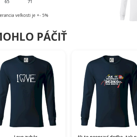
65
71
erancia veľkosti je +- 5%
MOHLO PÁČIŤ
Love zubár
Ak to neopraví dedko, tak n