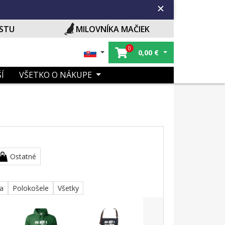
ISTU
MILOVNÍKA MAČIEK
0
0,00
€
Í
VŠETKO O NÁKUPE
Ostatné
ka
Polokošele
Všetky