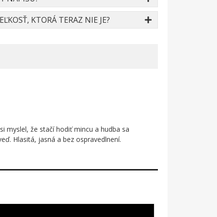
ĽKOSŤ, KTORÁ TERAZ NIE JE?
si myslel, že stačí hodiť mincu a hudba sa
eď. Hlasitá, jasná a bez ospravedlnení.
yzerá ako vytrhnutá priamo z garáže alebo zo
bytočné ozdoby. Len slová, ktoré hovoria presne
gresívny charakter. Toto nie je dekorácia – toto je