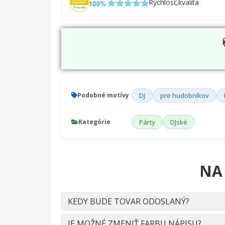
Rýchlosť,kvalita
Podobné motívy
DJ
pre hudobníkov
Kategórie
Párty
DJské
NA
KEDY BUDE TOVAR ODOSLANÝ?
JE MOŽNÉ ZMENIŤ FARBU NÁPISU?