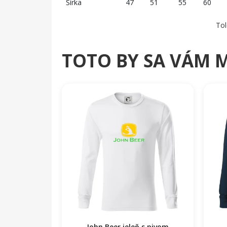
Šírka
47
51
55
60
Tol
TOTO BY SA VÁM 
John Beer jeleň s pivom