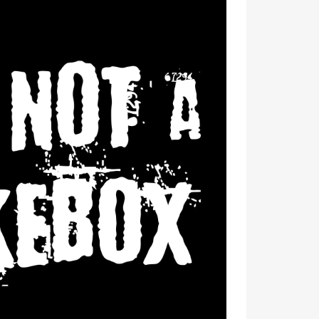
motív prehovorí za teba. ✨