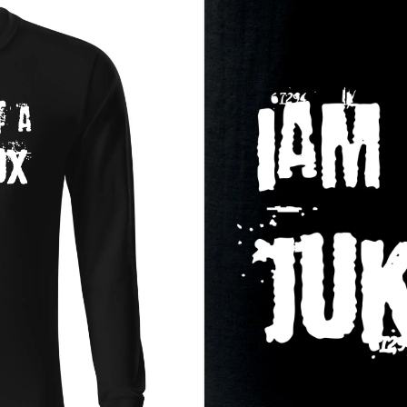
 nevyžiadaných prianí publika
ojho srdca, nie podľa cudzích zoznamov
ú byť len nástrojom v rukách druhých
kazov bez zbytočného obalu
udúce, keď niekto príde s ďalším prianím, nemusíš povedať ani slovo – 