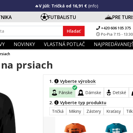
🔥
V júli: Tričká od 16,91 €
(info)
TNIKA
FUTBALISTU
PRE TUR
+420 606 105 375
Hľadať
Po-Pia 7:15 - 13:30
VY
NOVINKY
VLASTNÁ POTLAČ
NAJPREDÁVANEJŠ
rsiach
 na prsiach
1.
Vyberte výrobok
Pánske
Dámske
Detské
2.
Vyberte typ produktu
Tričká
Mikiny
Zástery
Kraťasy
Til