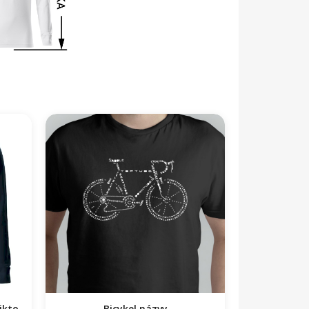
ikto
Bicykel názvy