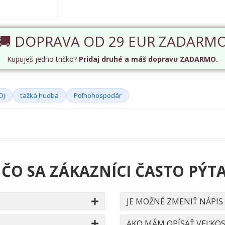
🚚 DOPRAVA OD 29 EUR ZADARM
Kupuješ jedno tričko?
Pridaj druhé a máš dopravu ZADARMO.
DJ
ťažká hudba
Poľnohospodár
 ČO SA ZÁKAZNÍCI ČASTO PÝTA
JE MOŽNÉ ZMENIŤ NÁPIS
AKO MÁM OPÍSAŤ VEĽKOS