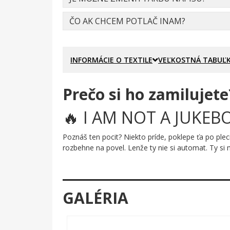
ČO AK CHCEM POTLAČ INAM?
INFORMÁCIE O TEXTILE
VEĽKOSTNÁ TABUĽ
Prečo si ho zamilujete
🔥 I AM NOT A JUKEBO
Poznáš ten pocit? Niekto príde, poklepe ťa po plec
rozbehne na povel. Lenže ty nie si automat. Ty si 
Prečo je tento motív úža
Nápis „I AM NOT A JUKEBOX" je stvárnený v masív
GALÉRIA
steny backstage. Každé písmeno pôsobí ako výkrik
to, čo si myslíš. Grafika spája hrubú typografiu s
postoj.