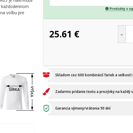
 R05 je navrhnuté
ebo každodennom
Produkty s u
lna voľbu pre
25.61
€
-
Skladom cez 600 kombinácií farieb a veľkostí
Zadarmo pridanie textu a prezývky na každý 
Garancia výmeny/vrátenia 90 dní