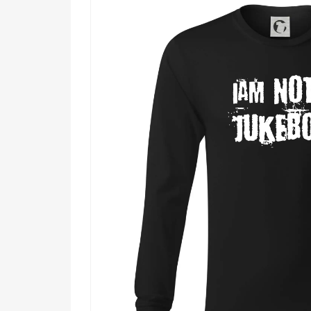
Komu urobí radosť?
🎯 Každému hudobníkovi, ktorý má plné zuby
🔥 DJom a kapelníkom, ktorí hrajú podľa sv
💡 Všetkým tvorivým dušiam, ktoré odmietaj
🖤 Fanúšikom drsnej grafiky a priamych od
Vezmi si tento motív a nos ho ako štít. Pretože nab