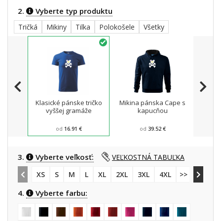
2.
Vyberte typ produktu
Tričká
Mikiny
Tilka
Polokošele
Všetky
Klasické pánske tričko
Mikina pánska Cape s
Pánsk
vyššej gramáže
kapucňou
od
16.91 €
od
39.52 €
3.
Vyberte veľkosť:
VEĽKOSTNÁ TABUĽKA
XS
S
M
L
XL
2XL
3XL
4XL
>> 5XL
4.
Vyberte farbu: