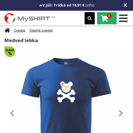
🔥
V júli: Tričká od 16,91 €
(info)
0
Zvierata
Ostatné zvieratá
Medveď lebka