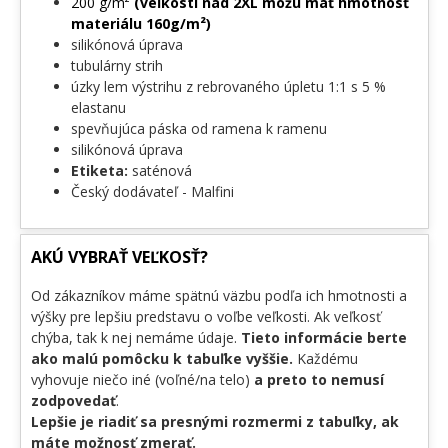
200 g/m²
(veľkosti nad 2XL môžu mať hmotnosť
materiálu 160g/m²)
silikónová úprava
tubulárny strih
úzky lem výstrihu z rebrovaného úpletu 1:1 s 5 %
elastanu
spevňujúca páska od ramena k ramenu
silikónová úprava
Etiketa:
saténová
Český dodávateľ - Malfini
AKÚ VYBRAŤ VEĽKOSŤ?
Od zákazníkov máme spätnú väzbu podľa ich hmotnosti a
výšky pre lepšiu predstavu o voľbe veľkosti. Ak veľkosť
chýba, tak k nej nemáme údaje.
Tieto informácie berte
ako malú pomôcku k tabuľke vyššie.
Každému
vyhovuje niečo iné (voľné/na telo)
a preto to nemusí
zodpovedať
.
Lepšie je riadiť sa presnými rozmermi z tabuľky, ak
máte možnosť zmerať.