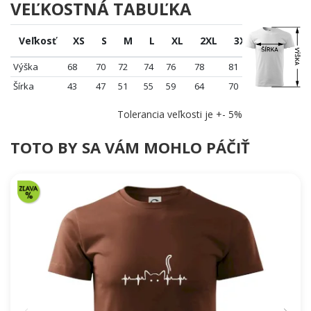
VEĽKOSTNÁ TABUĽKA
Veľkosť
XS
S
M
L
XL
2XL
3XL
4XL
Výška
68
70
72
74
76
78
81
84
Šírka
43
47
51
55
59
64
70
76
Tolerancia veľkosti je +- 5%
TOTO BY SA VÁM MOHLO PÁČIŤ