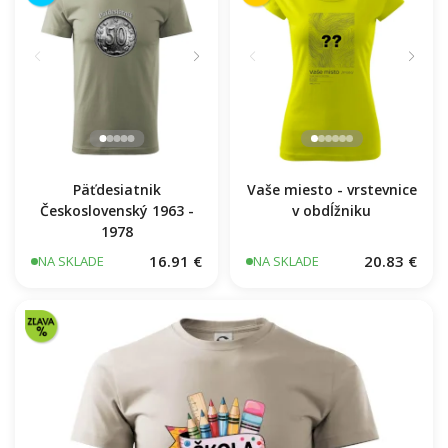
Päťdesiatnik
Vaše miesto - vrstevnice
Československý 1963 -
v obdĺžniku
1978
16.91 €
20.83 €
NA SKLADE
NA SKLADE