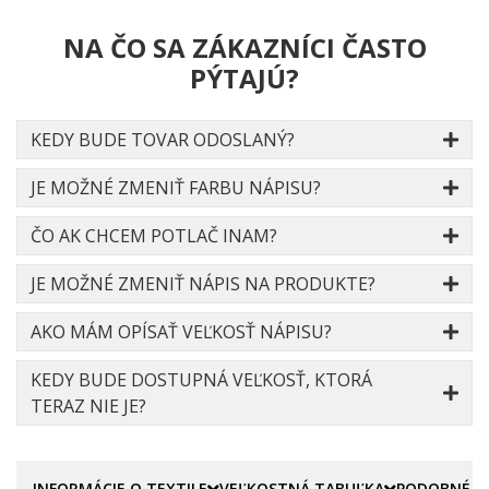
NA ČO SA ZÁKAZNÍCI ČASTO
PÝTAJÚ?
KEDY BUDE TOVAR ODOSLANÝ?
JE MOŽNÉ ZMENIŤ FARBU NÁPISU?
ČO AK CHCEM POTLAČ INAM?
JE MOŽNÉ ZMENIŤ NÁPIS NA PRODUKTE?
AKO MÁM OPÍSAŤ VEĽKOSŤ NÁPISU?
KEDY BUDE DOSTUPNÁ VEĽKOSŤ, KTORÁ
TERAZ NIE JE?
INFORMÁCIE O TEXTILE
VEĽKOSTNÁ TABUĽKA
PODOBNÉ P