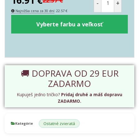
16.91
€
22.57
€
-
+
Najnižšia cena za 30 dní
:
22.57
€
Vyberte farbu a veľkosť
🚚 DOPRAVA OD 29 EUR
ZADARMO
Kupuješ jedno tričko?
Pridaj druhé a máš dopravu
ZADARMO.
Ostatné zvieratá
Kategórie