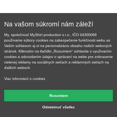
Na vašom súkromí nám záleží
Tom
Lucka
My, spoločnosť MyShirt production s.r.o., IČO 04300068
Prijíma objednávky,
Stará sa o to, aby potlače
používame súbory cookies na zabezpečenie funkčnosti webu as
kontroluje, či u nich je
boli krásne rovno
Vaším súhlasom aj oi na personalizáciu obsahu našich webových
všetko čo má byť a keď
nažehlené a keď nemá čo
budete volať, bude na
žehliť, tak pripravuje
stránok. Kliknutím na tlačidlo „Rozumiem“ súhlasíte s využívaním
druhom konci. Má starosť
motívy, aby ste mali z čoho
cookies a odovzdaním údajov o správaní na webe pre zobrazenie
väčšinu potlačí a grafík
vyberať.
cielenej reklamy na sociálnych sieťach a reklamných sieťach na
ďalších weboch.
Viac informácií o cookies
Petr
Andrejka
Má na starosť naše tri
Farby všetkých tričiek má v
Rozumiem
digitálne tlačiarne a ak máte
oku, stará sa o skladové
farebnú potlač, tak ju
zásoby a pripravuje všetky
vyrábal práve Peter, so
Vaše objednávky. Výborne
Odmietnuť všetko
starostlivosťou jeho vlastnej
pečie a to nielen hrnčeky s
a za zvuku tvrdej rockovej
potlačou.