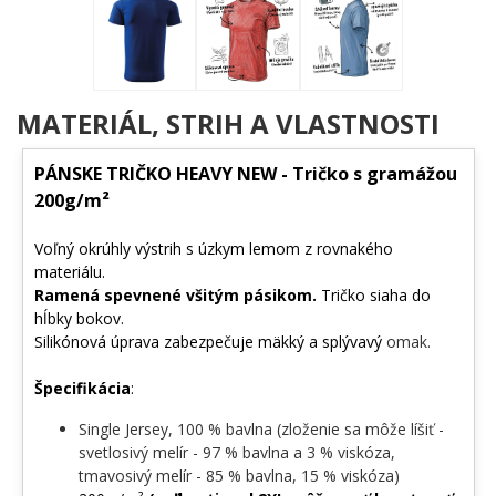
MATERIÁL, STRIH A VLASTNOSTI
PÁNSKE TRIČKO HEAVY NEW - Tričko s gramážou
200g/m²
Voľný okrúhly výstrih s úzkym lemom z rovnakého
materiálu.
Ramená spevnené všitým pásikom.
Tričko siaha do
hĺbky bokov.
Silikónová úprava zabezpečuje mäkký a splývavý
omak.
Špecifikácia
:
Single Jersey, 100 % bavlna (zloženie sa môže líšiť -
svetlosivý melír - 97 % bavlna a 3 % viskóza,
tmavosivý melír - 85 % bavlna, 15 % viskóza)