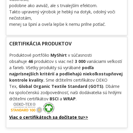
podobne ako aviváž, ale s trvalejším efektom.
Takto upravený výrobok je hebký na dotyk, odolný voči
nečistotám,
menej sa špiní a oveľa lepšie k nemu priľne potlač.
CERTIFIKÁCIA PRODUKTOV
Produktové portfólio
MyShirt
v súčasnosti
obsahuje
46
produktov s viac než
3 000
variáciami veľkostí
a farieb. Všetky produkty sú vyrábané
podľa
najprísnejších kritérií a podliehajú niekoľkostupňovej
kontrole kvality.
Sme držiteľmi certifikátov OEKO
Tex,
Global Organic Textile Standard (GOTS)
. Dbáme
na spoločenskú zodpovednosť, naši dodávatelia sú hrdými
držiteľmi certifikátov
BSCI
a
WRAP
.
Viac o certifikátoch sa dočítate tu>>