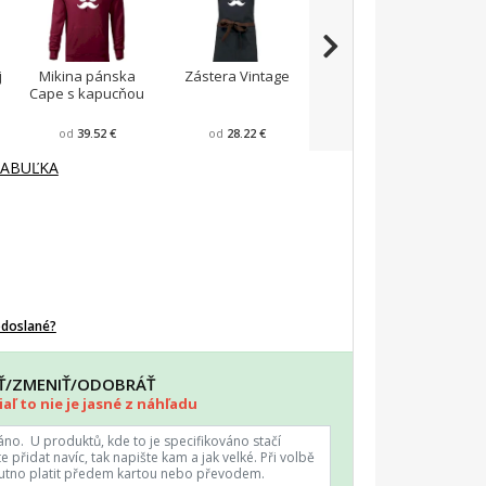
j
Mikina pánska
Zástera Vintage
Pánska zástera na
Cape s kapucňou
varenie
F
od
39.52 €
od
28.22 €
od
23.87 €
TABUĽKA
odoslané?
AŤ/ZMENIŤ/ODOBRÁŤ
aľ to nie je jasné z náhľadu