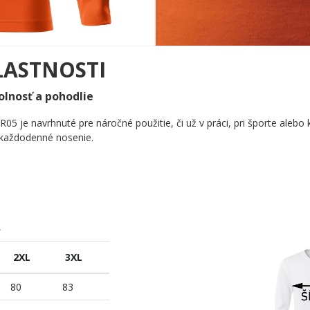
LASTNOSTI
olnosť a pohodlie
R05 je navrhnuté pre náročné použitie, či už v práci, pri športe ale
o každodenné nosenie.
A
2XL
3XL
80
83