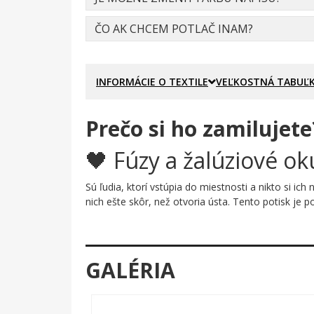
ČO AK CHCEM POTLAČ INAM?
INFORMÁCIE O TEXTILE
VEĽKOSTNÁ TABUĽ
Prečo si ho zamilujete
🖤 Fúzy a žalúziové ok
Sú ľudia, ktorí vstúpia do miestnosti a nikto si ich
nich ešte skôr, než otvoria ústa. Tento potisk j
Prečo je tento motív úža
Silueta žalúziových okuliarov s vodorovnými pásik
GALÉRIA
podklade pôsobí ostro, vtipne a pritom nadčasovo. N
humorom aj štýlom zároveň. Žiadne zbytočné detail