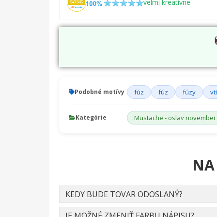
velmi kreativne
Podobné motívy
fúz
fúz
fúzy
vt
Kategórie
Mustache - oslav november
NA
KEDY BUDE TOVAR ODOSLANÝ?
JE MOŽNÉ ZMENIŤ FARBU NÁPISU?