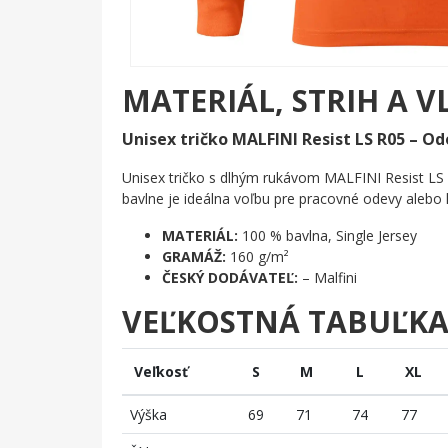
MATERIÁL, STRIH A V
Unisex tričko MALFINI Resist LS R05 – Od
Unisex tričko s dlhým rukávom MALFINI Resist LS 
bavlne je ideálna voľbu pre pracovné odevy aleb
MATERIÁL:
100 % bavlna, Single Jersey
GRAMÁŽ:
160 g/m²
ČESKÝ DODÁVATEĽ:
– Malfini
VEĽKOSTNÁ TABUĽK
Veľkosť
S
M
L
XL
Výška
69
71
74
77