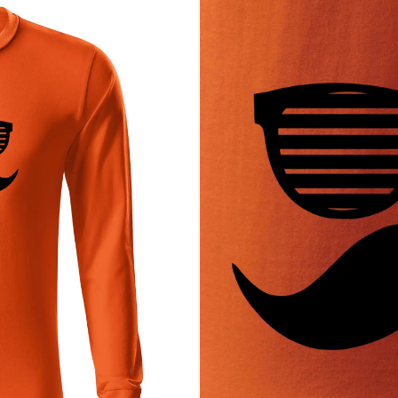
sť fúzy a chce to svetu jasne ukázať
á nepotrebuje farby, aby zaujala
 je ten, čo sa nosí priamo na sebe
álny a zapamätateľný motív s osobnosťou
ia. Pridaj si tento motív do košíka a daj svetu vedieť, na čej strane stojí