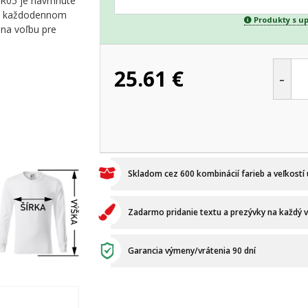
 R05 je navrhnuté
ebo každodennom
Produkty s u
lna voľbu pre
25.61
€
-
Skladom cez 600 kombinácií farieb a veľkostí
Zadarmo pridanie textu a prezývky na každý 
Garancia výmeny/vrátenia 90 dní