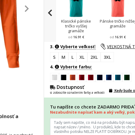
Klasické pánske
Pánske tričko nižše
tričko vyššej
gramáže
gramáže
od
16.91 €
od
16.91 €
3.
Vyberte veľkosť:
VEĽKOSTNÁ 
S
M
L
XL
2XL
3XL
4.
Vyberte farbu:
Dostupnosť
Kedy bude 
si zobrazíte označením farby a veľkosti
Tu napíšte co chcete ZADARMO PRID
Nezabudnite napísať kam a aký veľký, poki
olnosť a