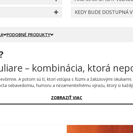
KEDY BUDE DOSTUPNÁ VE
KA
PODOBNÉ PRODUKTY
?
uliare – kombinácia, ktorá nep
 nevšimne. A potom sú tí, ktorí vstúpia s fúzmi a žalúziovými okuliarmi.
e pocta sebavedomiu, humoru a nezameniteľnému výrazu, ktorý si každ
sný?
ZOBRAZIŤ VIAC
mi v spojení s mohutným, elegantne zahnutým fúzom tvorí dokonalú gr
ie je to len obrázok – je to postoj. Každý, kto tento motív zazrie, oka
y, žiadny preplnený grafický chaos – len dve ikonické veci, ktoré sp