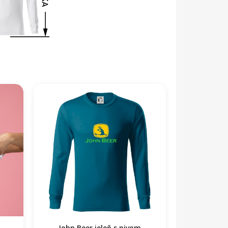
John Beer jeleň s pivom