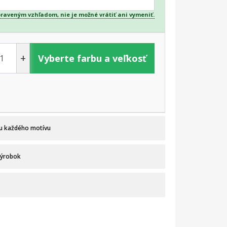
praveným vzhľadom, nie je možné vrátiť ani vymeniť.
+
Vyberte farbu a veľkosť
 u každého motívu
výrobok