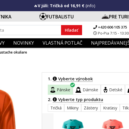
🔥
V júli: Tričká od 16,91 €
(info)
TNIKA
FUTBALISTU
PRE TUR
+420 606 105 375
Hľadať
Po-Pia 7:15 - 13:30
VY
NOVINKY
VLASTNÁ POTLAČ
NAJPREDÁVANEJŠ
ustache okuliare
1.
Vyberte výrobok
Pánske
Dámske
Detské
2.
Vyberte typ produktu
Tričká
Mikiny
Zástery
Kraťasy
Til