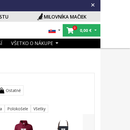
ISTU
MILOVNÍKA MAČIEK
0
0,00
€
Í
VŠETKO O NÁKUPE
Ostatné
ka
Polokošele
Všetky