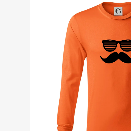
Komu urobí radosť?
🔥 Každému, kto si v novembri hrdo nechá rá
💡 Milovníkom retro estetiky a grafiky, ktor
🖤 Vtipkárom, ktorí vedia, že najlepší humor
🌟 Priateľom a blízkym, ktorí ocenia origin
Fúzy nie sú len chlp nad perou – sú to životná filozof