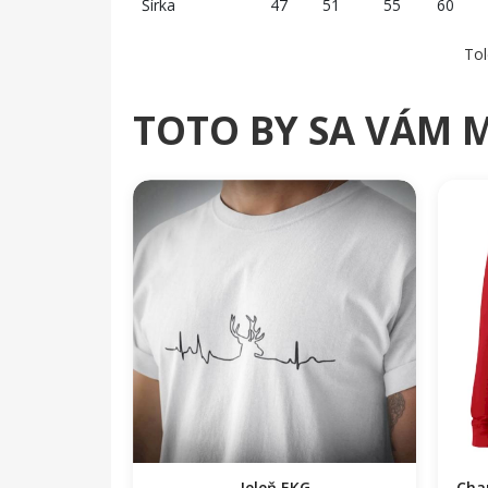
Šírka
47
51
55
60
Tol
TOTO BY SA VÁM 
Jeleň EKG
Cha