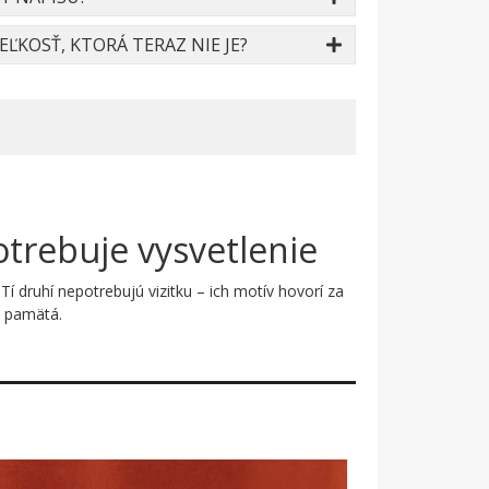
ĽKOSŤ, KTORÁ TERAZ NIE JE?
otrebuje vysvetlenie
 Tí druhí nepotrebujú vizitku – ich motív hovorí za
ý pamätá.
afickú dvojicu. Čistá čierna grafika na svetlom
mžite vie: tu stojí niekto, kto sa berie s
olu fungujú dokonale.