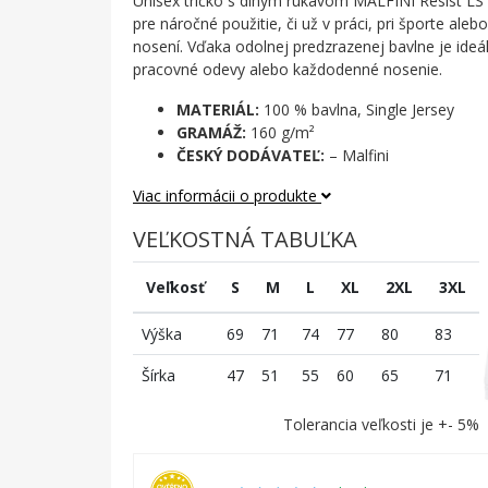
Unisex tričko s dlhým rukávom MALFINI Resist LS
pre náročné použitie, či už v práci, pri športe al
nosení. Vďaka odolnej predzrazenej bavlne je ideá
pracovné odevy alebo každodenné nosenie.
MATERIÁL:
100 % bavlna, Single Jersey
GRAMÁŽ:
160 g/m²
ČESKÝ DODÁVATEĽ:
– Malfini
Viac informácii o produkte
VEĽKOSTNÁ TABUĽKA
Veľkosť
S
M
L
XL
2XL
3XL
Výška
69
71
74
77
80
83
Šírka
47
51
55
60
65
71
Tolerancia veľkosti je +- 5%