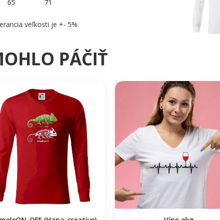
65
71
erancia veľkosti je +- 5%
MOHLO PÁČIŤ
meleON_OFF (Hana-creative)
Víno ekg