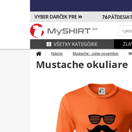
VYBER DARČEK PRE
PÄŤDESIA
ZĽA
VŠETKY KATEGÓRIE
Nápisy
Mustache - oslav november
M
Mustache okuliare