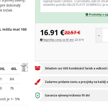
štýlovej bavlny,
y pre dokonalý
k tričiek
Produkty s u
XL môžu mať 160
16.91
€
22.57
€
-
Najnižšia cena za 30 dní
:
22.57
€
3XL
4XL
Skladom cez 600 kombinácií farieb a veľkostí
1
84
Zadarmo pridanie textu a prezývky na každý 
0
76
Garancia výmeny/vrátenia 90 dní
osti je +- 5%