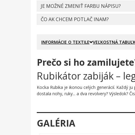
JE MOŽNÉ ZMENIŤ FARBU NÁPISU?
ČO AK CHCEM POTLAČ INAM?
INFORMÁCIE O TEXTILE
VEĽKOSTNÁ TABUĽ
Prečo si ho zamilujete
Rubikátor zabiják – le
Kocka Rubika je ikonou celých generácií. Každý ju 
dostala nohy, ruky... a dva revolvery? Výsledok? Či
Prečo je tento motív úža
Predstav si klasickú farebnú kocku – tú istú, čo 
GALÉRIA
kto sa proste nedá. Potlač spája nostalgiu osemde
kontrastujú s čiernobielou kresbou tela, čo celém