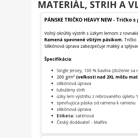
MATERIÁL, STRIH A V
PÁNSKE TRIČKO HEAVY NEW - Tričko s
Voľný okrúhly výstrih s úzkym lemom z rovnak
Ramená spevnené všitým pásikom.
Tričko 
Silikónová úprava zabezpečuje mäkký a splýv
Špecifikácia
:
Single Jersey, 100 % bavlna (zloženie sa 
200 g/m²
(veľkosti nad 2XL môžu mať
silikónová úprava
tubulárny strih
úzky lem výstrihu z rebrovaného úpletu 1
spevňujúca páska od ramena k ramenu
silikónová úprava
Etiketa:
saténová
Český dodávateľ - Malfini