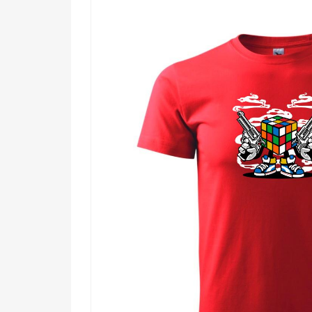
Komu urobí radosť?
🧠 Každému, kto miluje hlavolamy a vie, že 
🎯 Fanúšikom retro hier a nostalgickej kult
🔥 Tým, čo chcú na sebe nosiť niečo, čo vy
💡 Originálnym dušiam, ktoré hľadajú motí
Rubikátor čaká. Vyber si ho skôr, než sa otočí – a z