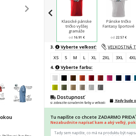
Klasické pánske
Pánske tričko
tričko vyššej
Fantasy športové
gramáže
od
16.91 €
od
22.57 €
3.
Vyberte veľkosť:
VEĽKOSTNÁ 
XS
S
M
L
XL
2XL
3XL
4X
4.
Vyberte farbu:
Dostupnosť
Kedy bude 
si zobrazíte označením farby a veľkosti
sokou
Tu napíšte co chcete ZADARMO PRID
Nezabudnite napísať kam a aký veľký, poki