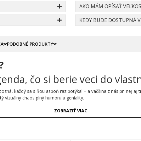
AKO MÁM OPÍSAŤ VEĽKOS
KEDY BUDE DOSTUPNÁ VE
KA
PODOBNÉ PRODUKTY
?
genda, čo si berie veci do vlast
pozná, každý sa s ňou aspoň raz potýkal – a väčšina z nás pri nej aj 
stý vizuálny chaos plný humoru a geniality.
sný?
ZOBRAZIŤ VIAC
ťa trápila hodiny – ako sebavedomého chlapíka v modrých teniskách, s
siatych rokov s drzým pouličným charakterom. Živé farby kocky – červ
u motívu dáva neuveriteľnú hĺbku a šmrnc.