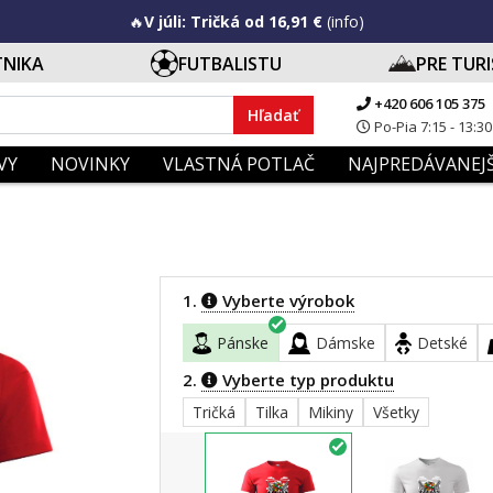
🔥
V júli: Tričká od 16,91 €
(info)
TNIKA
FUTBALISTU
PRE TUR
+420 606 105 375
Hľadať
Po-Pia 7:15 - 13:30
VY
NOVINKY
VLASTNÁ POTLAČ
NAJPREDÁVANEJŠ
1.
Vyberte výrobok
Pánske
Dámske
Detské
2.
Vyberte typ produktu
Tričká
Tilka
Mikiny
Všetky