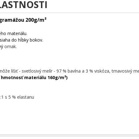
LASTNOSTI
 gramážou 200g/m²
ého materiálu.
siaha do hĺbky bokov.
avý
omak.
môže líšiť - svetlosivý melír - 97 % bavlna a 3 % viskóza, tmavosivý me
 hmotnosť materiálu 160g/m²)
:1 s 5 % elastanu