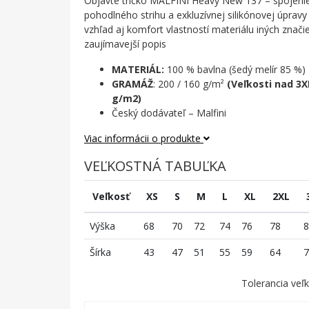
Objavte tričko MALFINI Heavy New 137 – spojenie 
pohodlného strihu a exkluzívnej silikónovej úprav
vzhľad aj komfort vlastností materiálu iných značie
zaujímavejší popis
MATERIÁL:
100 % bavlna (šedý melír 85 %)
GRAMÁŽ
: 200 / 160 g/m²
(Veľkosti nad 3
g/m2)
Český dodávateľ – Malfini
Viac informácii o produkte
VEĽKOSTNÁ TABUĽKA
Veľkosť
XS
S
M
L
XL
2XL
Výška
68
70
72
74
76
78
8
Šírka
43
47
51
55
59
64
7
Tolerancia veľk