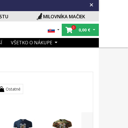
ISTU
MILOVNÍKA MAČIEK
0
0,00
€
Í
VŠETKO O NÁKUPE
Ostatné