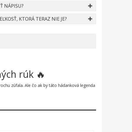
Ť NÁPISU?
ĽKOSŤ, KTORÁ TERAZ NIE JE?
ných rúk 🔥
trochu zúfala. Ale čo ak by táto hádanková legenda
 revolvermi v oboch rukách a s postojom niekoho,
ená, modrá, zelená, žltá, oranžová a biela –