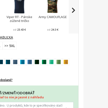
Viper FIT - Pánske
Army CAMOUFLAGE
Tričko na vodu
T
zúžené tričko
od
23.43 €
od
24.3 €
od
24.3 €
TABUĽKA
L
>> 5XL
odoslané?
AŤ/ZMENIŤ/ODOBRÁŤ
aľ to nie je jasné z náhľadu