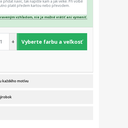
praveným vzhľadom, nie je možné vrátiť ani vymeniť.
+
Vyberte farbu a veľkosť
 u každého motívu
výrobok