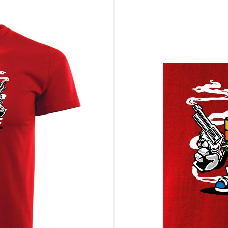
kocka Rubika je viac než hračka
úry osemdesiatych rokov
volá úsmev aj otázky zároveň
v s príbehom a osobnosťou
amieri na teba. ✨