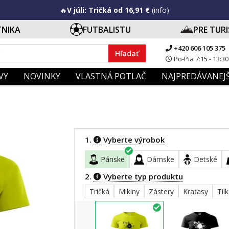
🔥
V júli: Tričká od 16,91 €
(info)
TNIKA
FUTBALISTU
PRE TUR
+420 606 105 375
Hľadať
Po-Pia 7:15 - 13:30
VY
NOVINKY
VLASTNÁ POTLAČ
NAJPREDÁVANEJŠ
1.
Vyberte výrobok
Pánske
Dámske
Detské
2.
Vyberte typ produktu
Tričká
Mikiny
Zástery
Kraťasy
Til