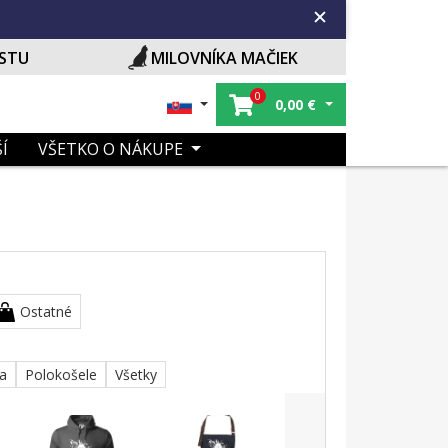
ISTU
MILOVNÍKA MAČIEK
0
0,00
€
Í
VŠETKO O NÁKUPE
Ostatné
ka
Polokošele
Všetky