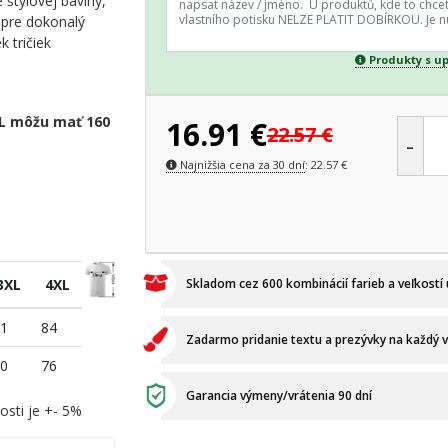
štýlovej bavlny,
y pre dokonalý
k tričiek
Produkty s u
XL môžu mať 160
16.91
€
22.57
€
-
Najnižšia cena za 30 dní
:
22.57
€
3XL
4XL
Skladom cez 600 kombinácií farieb a veľkostí
1
84
Zadarmo pridanie textu a prezývky na každý 
0
76
Garancia výmeny/vrátenia 90 dní
osti je +- 5%