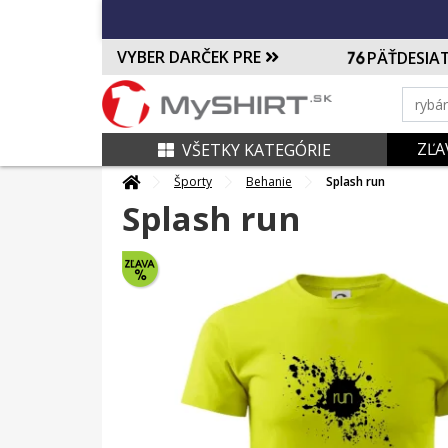
VYBER DARČEK PRE
PÄŤDESIA
ZĽA
VŠETKY KATEGÓRIE
Športy
Behanie
Splash run
Splash run