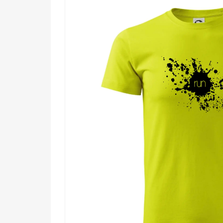
Komu urobí radosť?
🔥 Každému, kto vstáva za tmy a vyráža von,
💪 Závodníkom, ktorí vedia, že výsledky sa r
🎯 Ľuďom, pre ktorých je beh spôsob mysleni
🌟 Každému, kto chce nosiť na sebe kúsok s
Beh nie je koníček. Je to životný postoj. Pridaj tent