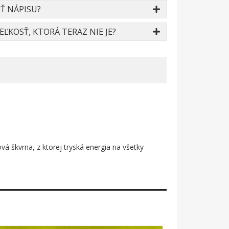
Ť NÁPISU?
ĽKOSŤ, KTORÁ TERAZ NIE JE?
 škvrna, z ktorej tryská energia na všetky
h zanechal odtlačok na svete. Kvapky atramentu
rast medzi divokosťou striekancov a
vá a pritom plná pohybu.