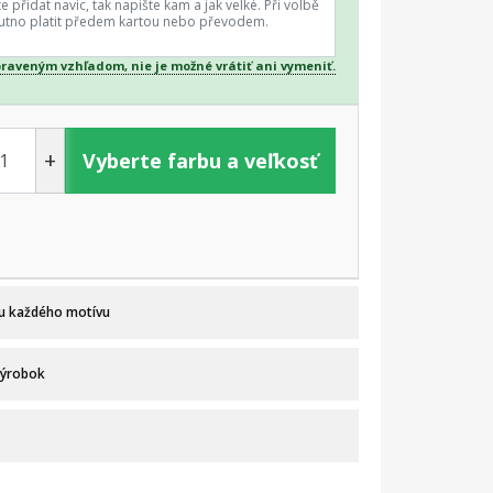
praveným vzhľadom, nie je možné vrátiť ani vymeniť.
+
Vyberte farbu a veľkosť
 u každého motívu
výrobok