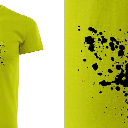
 aj keď prší
odia v tréningu
a, nie len šport
vojej vášne
o motív do košíka a nechaj svoj zápal vidieť každý deň.