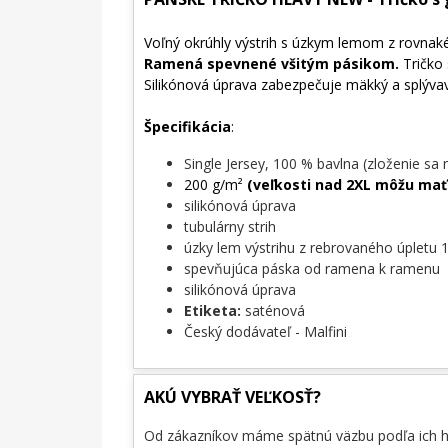
Voľný okrúhly výstrih s úzkym lemom z rovnak
Ramená spevnené všitým pásikom.
Tričko 
Silikónová úprava zabezpečuje mäkký a splýv
Špecifikácia
:
Single Jersey, 100 % bavlna (zloženie sa 
200 g/m²
(veľkosti nad 2XL môžu mať
silikónová úprava
tubulárny strih
úzky lem výstrihu z rebrovaného úpletu 1
spevňujúca páska od ramena k ramenu
silikónová úprava
Etiketa:
saténová
Český dodávateľ - Malfini
AKÚ VYBRAŤ VEĽKOSŤ?
Od zákazníkov máme spätnú väzbu podľa ich hmo