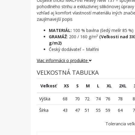
Objavte tričko MALFINI Heavy New 137 – spojenie 
pohodlného strihu a exkluzívnej silikónovej úprav
vzhľad aj komfort vlastností materiálu iných značie
zaujímavejší popis
MATERIÁL:
100 % bavlna (šedý melír 85 %)
GRAMÁŽ
: 200 / 160 g/m²
(Veľkosti nad 3
g/m2)
Český dodávateľ – Malfini
Viac informácii o produkte
VEĽKOSTNÁ TABUĽKA
Veľkosť
XS
S
M
L
XL
2XL
Výška
68
70
72
74
76
78
8
Šírka
43
47
51
55
59
64
7
Tolerancia veľk