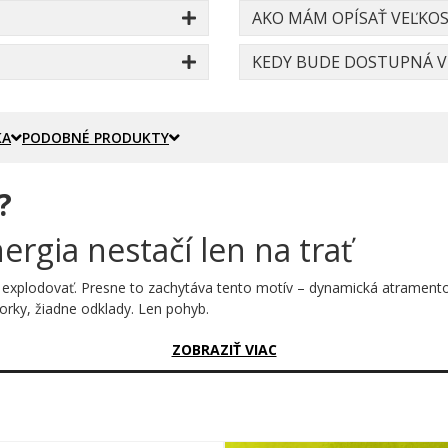
AKO MÁM OPÍSAŤ VEĽKOS
KEDY BUDE DOSTUPNÁ VE
KA
PODOBNÉ PRODUKTY
?
ergia nestačí len na trať
explodovať. Presne to zachytáva tento motív – dynamická atramentová
vorky, žiadne odklady. Len pohyb.
sný?
ZOBRAZIŤ VIAC
erna rozstriekaná kaňka pôsobí ako okamih dopadu – akoby samotný be
 stojí pokojné, sebavedomé slovo „run" v jemnom bielom písme. Kont
vystihuje pocit zo závodného štartu. Grafika je čiernobiela, nadčaso