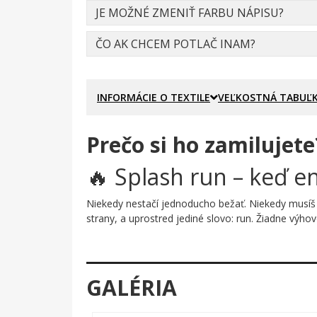
JE MOŽNÉ ZMENIŤ FARBU NÁPISU?
ČO AK CHCEM POTLAČ INAM?
INFORMÁCIE O TEXTILE
VEĽKOSTNÁ TABUĽ
Prečo si ho zamilujete
🔥 Splash run – keď en
Niekedy nestačí jednoducho bežať. Niekedy musíš 
strany, a uprostred jediné slovo: run. Žiadne výho
Prečo je tento motív úža
Vizuálna stránka tohto potisku je čistá sila. Či
GALÉRIA
lietajú na všetky strany a uprostred toho chaosu
minimalizmom textu vytvára napätie, ktoré presne 