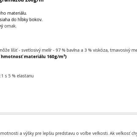
ého materiálu.
siaha do hĺbky bokov.
avý
omak.
môže líšiť - svetlosivý melír - 97 % bavlna a 3 % viskóza, tmavosivý me
 hmotnosť materiálu 160g/m²)
:1 s 5 % elastanu
tnosti a výšky pre lepšiu predstavu o voľbe veľkosti. Ak veľkosť c