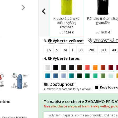
Klasické pánske
Pánske tričko nižše
tričko vyššej
gramáže
gramáže
od
16.91 €
od
16.91 €
3.
Vyberte veľkosť:
VEĽKOSTNÁ 
XS
S
M
L
XL
2XL
3XL
4X
4.
Vyberte farbu:
Dostupnosť
Kedy bude 
si zobrazíte označením farby a veľkosti
sokou
Tu napíšte co chcete ZADARMO PRID
Nezabudnite napísať kam a aký veľký, poki