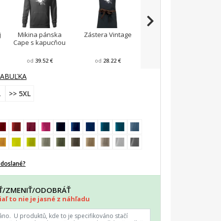
j
Mikina pánska
Zástera Vintage
Pánska zástera na
Cape s kapucňou
varenie
F
od
39.52 €
od
28.22 €
od
23.87 €
TABUĽKA
L
>> 5XL
odoslané?
AŤ/ZMENIŤ/ODOBRÁŤ
aľ to nie je jasné z náhľadu