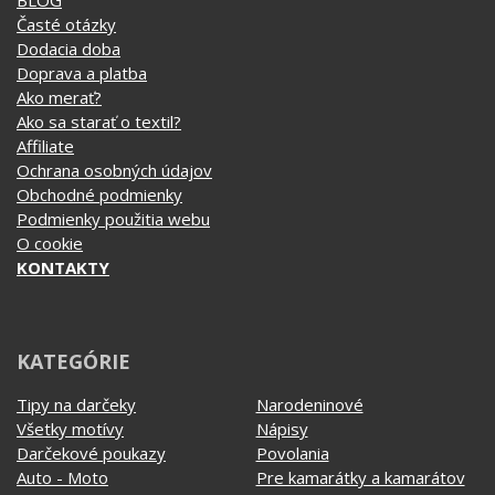
Affiliate
Ochrana osobných údajov
Obchodné podmienky
Podmienky použitia webu
O cookie
KONTAKTY
KATEGÓRIE
Tipy na darčeky
Narodeninové
Všetky motívy
Nápisy
Darčekové poukazy
Povolania
Auto - Moto
Pre kamarátky a kamarátov
Hrnčeky
Rodinné
Cestovanie
Sex
EKG - moje srdce bije
Športy
Evolúcia
Školské
Film a Seriál
Tehotenské tričká
Geek
Vianoce a Veľká noc