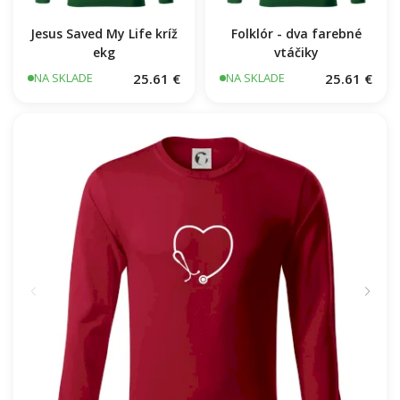
Jesus Saved My Life kríž
Folklór - dva farebné
ekg
vtáčiky
25.61 €
25.61 €
NA SKLADE
NA SKLADE