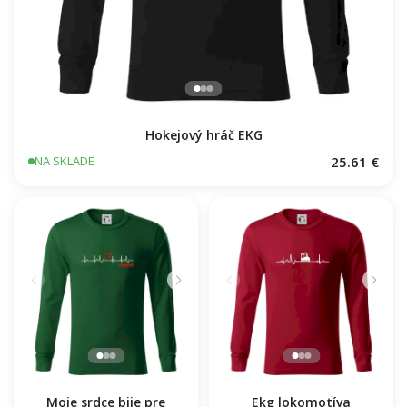
Hokejový hráč EKG
25.61 €
NA SKLADE
Moje srdce bije pre
Ekg lokomotíva