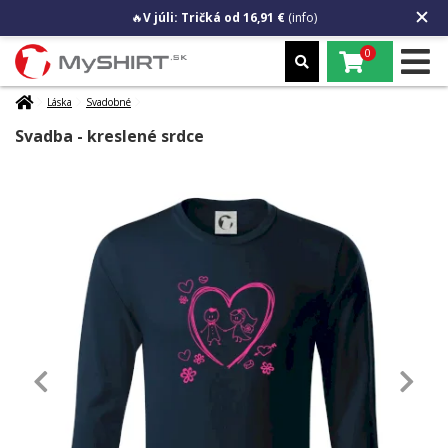
🔥
V júli: Tričká od 16,91 €
(info)
0
Láska
Svadobné
Svadba - kreslené srdce