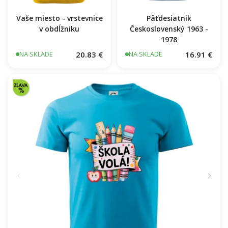
Vaše miesto - vrstevnice
Päťdesiatnik
v obdĺžniku
Československý 1963 -
1978
20.83 €
16.91 €
NA SKLADE
NA SKLADE