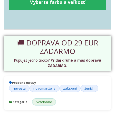
Vyberte farbu a veľkosť
🚚 DOPRAVA OD 29 EUR
ZADARMO
Kupuješ jedno tričko?
Pridaj druhé a máš dopravu
ZADARMO.
Podobné motívy
nevesta
novomanželia
zaľúbení
ženích
Svadobné
Kategórie