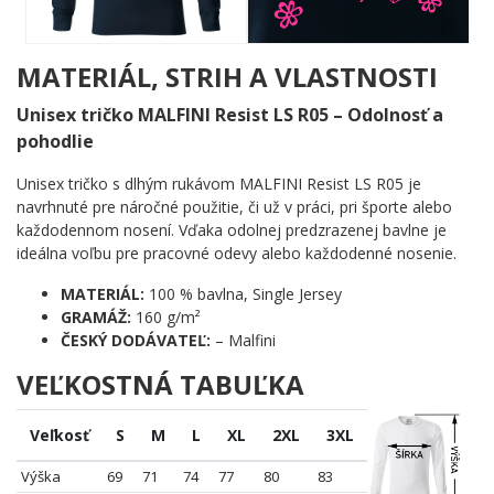
Všetko je nakreslené s hravou ľahkosťou, akoby to práve teraz
vytvorilo dieťa plné nadšenia – a presne to robí tento motív tak
nezabudnuteľným.
MATERIÁL, STRIH A VLASTNOSTI
Komu urobí radosť?
Unisex tričko MALFINI Resist LS R05 – Odolnosť a
pohodlie
💪 Novomanželom, ktorí chcú svoj veľký deň nosiť stále
pri sebe
Unisex tričko s dlhým rukávom MALFINI Resist LS R05 je
🌟 Všetkým, ktorí milujú romantiku bez preháňania
navrhnuté pre náročné použitie, či už v práci, pri športe alebo
🔥 Skvelá voľba ako pozornosť na rozlúčku so slobodou
každodennom nosení. Vďaka odolnej predzrazenej bavlne je
✨ Každému, kto verí, že láska je najjednoduchšia a
ideálna voľbu pre pracovné odevy alebo každodenné nosenie.
najkrajšia vec na svete
MATERIÁL:
100 % bavlna, Single Jersey
Láska nemusí byť zložitá. Stačí jedno srdce, dva úsmevy a trocha
GRAMÁŽ:
160 g/m²
ružovej farby. Získaj tento motív a nechaj svoj veľký deň žiariť
ČESKÝ DODÁVATEĽ:
– Malfini
každý deň znova! 🌟
VEĽKOSTNÁ TABUĽKA
Veľkosť
S
M
L
XL
2XL
3XL
Výška
69
71
74
77
80
83