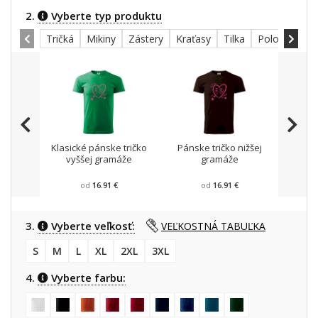
2.
Vyberte typ produktu
Tričká
Mikiny
Zástery
Kraťasy
Tilka
Polokošele
Klasické pánske tričko
Pánske tričko nižšej
Mikin
vyššej gramáže
gramáže
od
16.91 €
od
16.91 €
3.
Vyberte veľkosť:
VEĽKOSTNÁ TABUĽKA
S
M
L
XL
2XL
3XL
4.
Vyberte farbu: