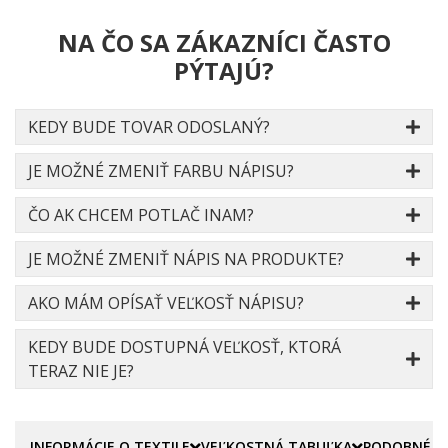
NA ČO SA ZÁKAZNÍCI ČASTO
PÝTAJÚ?
KEDY BUDE TOVAR ODOSLANÝ?
JE MOŽNÉ ZMENIŤ FARBU NÁPISU?
ČO AK CHCEM POTLAČ INAM?
JE MOŽNÉ ZMENIŤ NÁPIS NA PRODUKTE?
AKO MÁM OPÍSAŤ VEĽKOSŤ NÁPISU?
KEDY BUDE DOSTUPNÁ VEĽKOSŤ, KTORÁ
TERAZ NIE JE?
INFORMÁCIE O TEXTILE
VEĽKOSTNÁ TABUĽKA
PODOBNÉ P