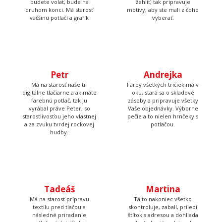
väčšinu potlačí a grafík
vyberať.
Petr
Andrejka
Má na starosť naše tri
Farby všetkých tričiek má v
digitálne tlačiarne a ak máte
oku, stará sa o skladové
farebnú potlač, tak ju
zásoby a pripravuje všetky
vyrábal práve Peter, so
Vaše objednávky. Výborne
starostlivosťou jeho vlastnej
pečie a to nielen hrnčeky s
a za zvuku tvrdej rockovej
potlačou.
hudby.
Tadeáš
Martina
Má na starosť prípravu
Tá to nakoniec všetko
textilu pred tlačou a
skontroluje, zabalí, prilepí
následné priradenie
štítok s adresou a dohliada
vytlačených tričiek k
aby to kuriér odviezol.
objednávkam, takže Vám
nakoniec príde krásna a
správna potlač.