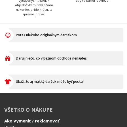
Poteš niekoho originálnym darčekom
Daruj niečo, čo v bežnom obchode nenájdeš
Ukáž, že aj mäkký darček môže byť pecka!
VŠETKO O NÁKUPE
Ako vymeniť / reklamovať
BLOG
Časté otázky
Dodacia doba
Doprava a platba
Ako merať?
Ako sa starať o textil?