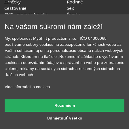
Hobby
Vojenské
Hudobné
Významné dni
Jedlo, pitie a relax
Zvierata
Kvetiny
MyShirt
Na vašom súkromí nám záleží
Láska
My, spoločnosť MyShirt production s.r.o., IČO 04300068
používame súbory cookies na zabezpečenie funkčnosti webu as
Vaším súhlasom aj oi na personalizáciu obsahu našich webových
SOCIÁLNE SIETE
stránok. Kliknutím na tlačidlo „Rozumiem“ súhlasíte s využívaním
cookies a odovzdaním údajov o správaní na webe pre zobrazenie
cielenej reklamy na sociálnych sieťach a reklamných sieťach na
ďalších weboch.
Viac informácií o cookies
KONTAKT
MyShirt production s.r.o.
Rozumiem
+420 606 105 375
info@myshirt.cz
Odmietnuť všetko