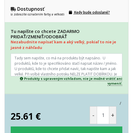
Dostupnosť
Kedy bude odoslané?
si zobrazíte označením farby a veľkosti
Tu napíšte co chcete ZADARMO
PRIDAŤ/ZMENIŤ/ODOBRÁŤ
Nezabudnite napísať kam a aký veľký, pokiaľ to nie je
jasné z náhľadu
Produkty s upraveným vzhľadom, nie je možné vrátiť ani
vymeniť.
/
25.61
€
-
+