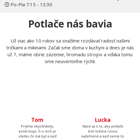
+420 606 105 375
info@myshirt.cz
Po-Pia 7:15 - 13:30
Potlače nás bavia
Už viac ako 10 rokov sa snažíme rozdávať radosť našimi
tričkami a mikinami. Začali sme doma v kuchyni a dnes je nás
už 7, máme obrie zázemie, hromadu strojov a vďaka tomu
sme neuveriteľne rýchli.
Tom
Lucka
Prijíma objednávky,
Stará sa o to, aby potlače
kontroluje, či u nich je
boli krásne rovno
všetko čo má byť a keď
nažehlené a keď nemá čo
budete volať, bude na
žehliť, tak pripravuje
druhom konci. Má starosť
motívy, aby ste mali z čoho