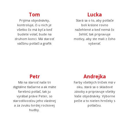
Tom
Lucka
Prijíma objednávky,
Stará sa o to, aby potlače
kontroluje, či u nich je
boli krásne rovno
všetko čo má byť a keď
nažehlené a keď nemá čo
budete volať, bude na
žehliť, tak pripravuje
druhom konci. Má starosť
motívy, aby ste mali z čoho
väčšinu potlačí a grafík
vyberať.
Petr
Andrejka
Má na starosť naše tri
Farby všetkých tričiek má v
digitálne tlačiarne a ak máte
oku, stará sa o skladové
farebnú potlač, tak ju
zásoby a pripravuje všetky
vyrábal práve Peter, so
Vaše objednávky. Výborne
starostlivosťou jeho vlastnej
pečie a to nielen hrnčeky s
a za zvuku tvrdej rockovej
potlačou.
hudby.