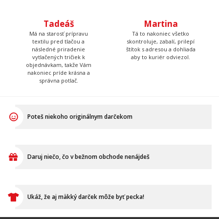
Tadeáš
Martina
Má na starosť prípravu
Tá to nakoniec všetko
textilu pred tlačou a
skontroluje, zabalí, prilepí
následné priradenie
štítok s adresou a dohliada
vytlačených tričiek k
aby to kuriér odviezol.
objednávkam, takže Vám
nakoniec príde krásna a
správna potlač.
Poteš niekoho originálnym darčekom
Daruj niečo, čo v bežnom obchode nenájdeš
Ukáž, že aj mäkký darček môže byť pecka!