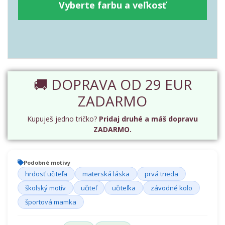
Vyberte farbu a veľkosť
🚚 DOPRAVA OD 29 EUR
ZADARMO
Kupuješ jedno tričko?
Pridaj druhé a máš dopravu
ZADARMO.
Podobné motívy
hrdosť učiteľa
materská láska
prvá trieda
školský motív
učiteľ
učiteľka
závodné kolo
športová mamka