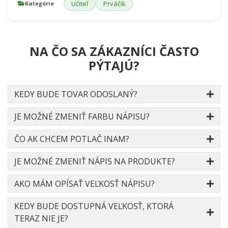
Učiteľ
Prváčik
Kategórie
NA ČO SA ZÁKAZNÍCI ČASTO
PÝTAJÚ?
KEDY BUDE TOVAR ODOSLANÝ?
JE MOŽNÉ ZMENIŤ FARBU NÁPISU?
ČO AK CHCEM POTLAČ INAM?
JE MOŽNÉ ZMENIŤ NÁPIS NA PRODUKTE?
AKO MÁM OPÍSAŤ VEĽKOSŤ NÁPISU?
KEDY BUDE DOSTUPNÁ VEĽKOSŤ, KTORÁ
TERAZ NIE JE?