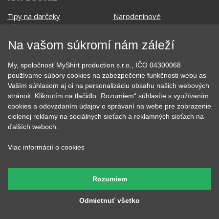
Tipy na darčeky
Narodeninové
Všetky motívy
Nápisy
Darčekové poukazy
Povolania
Na vašom súkromí nám záleží
Auto - Moto
Pre kamarátky a kamarátov
Hrnčeky
Rodinné
My, spoločnosť MyShirt production s.r.o., IČO 04300068
Cestovanie
Sex
používame súbory cookies na zabezpečenie funkčnosti webu as
EKG - moje srdce bije
Športy
Vaším súhlasom aj oi na personalizáciu obsahu našich webových
Evolúcia
Školské
stránok. Kliknutím na tlačidlo „Rozumiem“ súhlasíte s využívaním
Film a Seriál
Tehotenské tričká
cookies a odovzdaním údajov o správaní na webe pre zobrazenie
Geek
Vianoce a Veľká noc
cielenej reklamy na sociálnych sieťach a reklamných sieťach na
Hobby
Vojenské
ďalších weboch.
Hudobné
Významné dni
Jedlo, pitie a relax
Zvierata
Viac informácií o cookies
Kvetiny
MyShirt
Láska
Rozumiem
Odmietnuť všetko
SOCIÁLNE SIETE