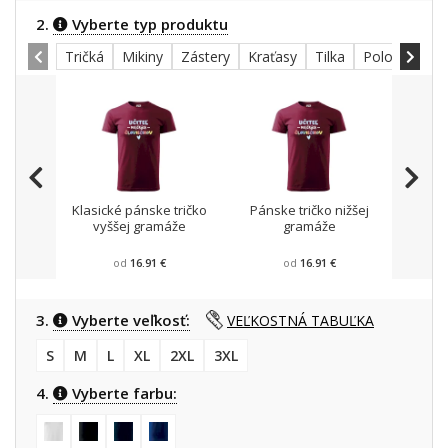
2.
Vyberte typ produktu
Tričká
Mikiny
Zástery
Kraťasy
Tilka
Polokošele
Klasické pánske tričko
Pánske tričko nižšej
Mikin
vyššej gramáže
gramáže
od
16.91 €
od
16.91 €
3.
Vyberte veľkosť:
VEĽKOSTNÁ TABUĽKA
S
M
L
XL
2XL
3XL
4.
Vyberte farbu: