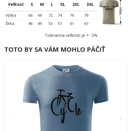
Veľkosť
S
M
L
XL
2XL
3XL
Výška
66
69
72
74
76
79
Šírka
46
49
53
57
61
67
Tolerancia veľkosti je +- 5%
TOTO BY SA VÁM MOHLO PÁČIŤ