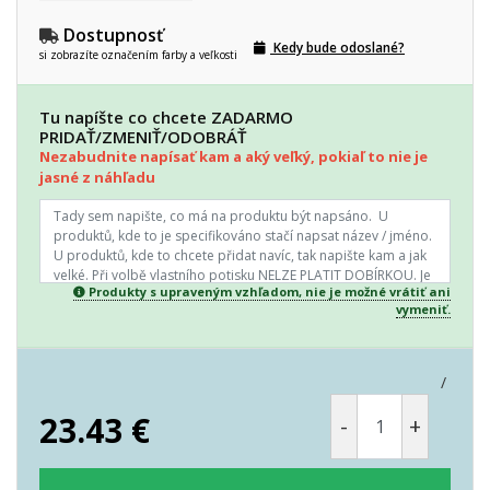
Dostupnosť
Kedy bude odoslané?
si zobrazíte označením farby a veľkosti
Tu napíšte co chcete ZADARMO
PRIDAŤ/ZMENIŤ/ODOBRÁŤ
Nezabudnite napísať kam a aký veľký, pokiaľ to nie je
jasné z náhľadu
Produkty s upraveným vzhľadom, nie je možné vrátiť ani
vymeniť.
/
23.43
€
-
+