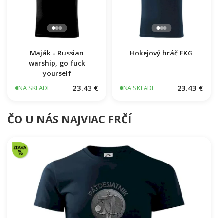
Maják - Russian
Hokejový hráč EKG
warship, go fuck
yourself
23.43 €
23.43 €
NA SKLADE
NA SKLADE
ČO U NÁS NAJVIAC FRČÍ