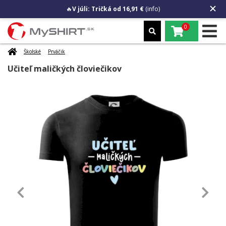
🔥
V júli: Tričká od 16,91 €
(info)
0
Školské
Prváčik
Učiteľ maličkých človiečikov