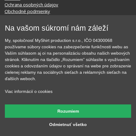
Ochrana osobných údajov
Obchodné podmienky
Podmienky použitia webu
O cookie
Na vašom súkromí nám záleží
KONTAKTY
My, spoločnosť MyShirt production s.r.o., IČO 04300068
používame súbory cookies na zabezpečenie funkčnosti webu as
Vaším súhlasom aj oi na personalizáciu obsahu našich webových
KATEGÓRIE
stránok. Kliknutím na tlačidlo „Rozumiem“ súhlasíte s využívaním
cookies a odovzdaním údajov o správaní na webe pre zobrazenie
Tipy na darčeky
Narodeninové
cielenej reklamy na sociálnych sieťach a reklamných sieťach na
Všetky motívy
Nápisy
ďalších weboch.
Darčekové poukazy
Povolania
Auto - Moto
Pre kamarátky a kamarátov
Viac informácií o cookies
Hrnčeky
Rodinné
Cestovanie
Sex
EKG - moje srdce bije
Športy
Rozumiem
Evolúcia
Školské
Film a Seriál
Tehotenské tričká
Odmietnuť všetko
Geek
Vianoce a Veľká noc
Hobby
Vojenské