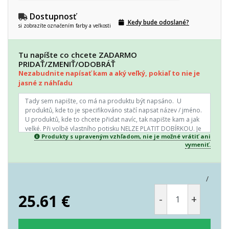
Dostupnosť
Kedy bude odoslané?
si zobrazíte označením farby a veľkosti
Tu napíšte co chcete ZADARMO
PRIDAŤ/ZMENIŤ/ODOBRÁŤ
Nezabudnite napísať kam a aký veľký, pokiaľ to nie je
jasné z náhľadu
Produkty s upraveným vzhľadom, nie je možné vrátiť ani
vymeniť.
/
25.61
€
-
+