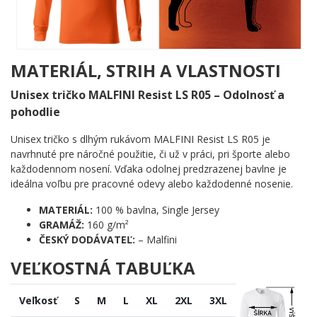
plemena. Silueta je čistá a okamžite čitateľná – dlhé nohy,
hlboká hruď, vznešená hlava otočená do profilu. Vnútri obrysu
písmená WOLFHOUND vypĺňajú telo psa ako dieliky skladačky,
ktoré do seba dokonale zapadajú. Čierna grafika na svetlom
podklade pôsobí výrazne, nadčasovo a s prehľadom zaujme
MATERIÁL, STRIH A VLASTNOSTI
každého, kto toto plemeno pozná a zbožňuje.
Unisex tričko MALFINI Resist LS R05 – Odolnosť a
Komu urobí radosť?
pohodlie
🐾 Majiteľom írskych vlkodavov, ktorí chcú svoj obdiv
Unisex tričko s dlhým rukávom MALFINI Resist LS R05 je
nosiť s hrdosťou
navrhnuté pre náročné použitie, či už v práci, pri športe alebo
🌟 Milovníkom veľkých psích plemien s citom pre
každodennom nosení. Vďaka odolnej predzrazenej bavlne je
originálne grafické spracovanie
ideálna voľbu pre pracovné odevy alebo každodenné nosenie.
💡 Tým, čo hľadajú jedinečný motív pre seba alebo ako
pozornosť pre psieho nadšenca
MATERIÁL:
100 % bavlna, Single Jersey
🖤 Fanúšikom čistej čiernobielej grafiky, ktorá nepotrebuje
GRAMÁŽ:
160 g/m²
farby, aby upútala pozornosť
ČESKÝ DODÁVATEĽ:
– Malfini
VEĽKOSTNÁ TABUĽKA
Vlkodav nevpadá do davu – a ty tiež nemusíš. Pridaj tento motív
do košíka a ukáž svetu, čie labky ti navždy otlačili stopu do srdca.
🐾
Veľkosť
S
M
L
XL
2XL
3XL