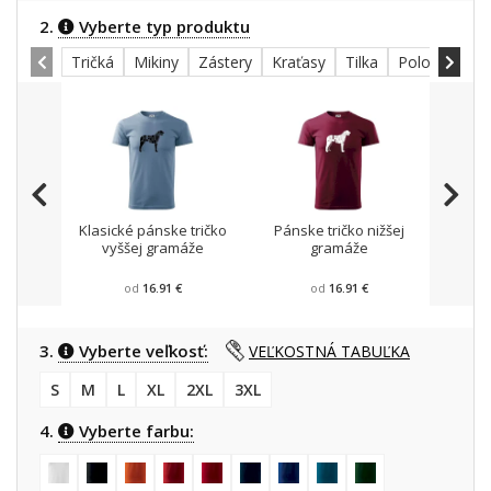
2.
Vyberte typ produktu
Tričká
Mikiny
Zástery
Kraťasy
Tilka
Polokošele
Klasické pánske tričko
Pánske tričko nižšej
Mikin
vyššej gramáže
gramáže
od
16.91 €
od
16.91 €
3.
Vyberte veľkosť:
VEĽKOSTNÁ TABUĽKA
S
M
L
XL
2XL
3XL
4.
Vyberte farbu: