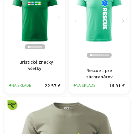
Turistické značky
všetky
Rescue - pre
záchranárov
22.57 €
16.91 €
NA SKLADE
NA SKLADE