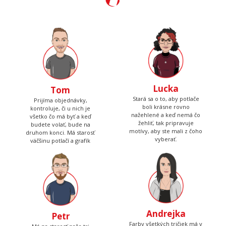
Lucka
Tom
Stará sa o to, aby potlače
Prijíma objednávky,
boli krásne rovno
kontroluje, či u nich je
nažehlené a keď nemá čo
všetko čo má byť a keď
žehliť, tak pripravuje
budete volať, bude na
motívy, aby ste mali z čoho
druhom konci. Má starosť
vyberať.
väčšinu potlačí a grafík
Andrejka
Petr
Farby všetkých tričiek má v