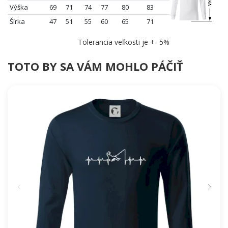
Výška
69
71
74
77
80
83
Šírka
47
51
55
60
65
71
Tolerancia veľkosti je +- 5%
TOTO BY SA VÁM MOHLO PÁČIŤ