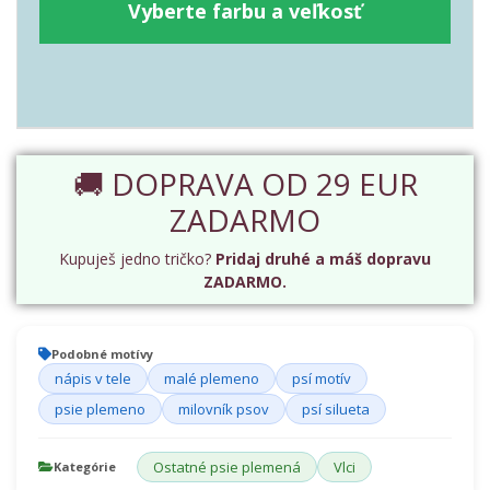
Vyberte farbu a veľkosť
🚚 DOPRAVA OD 29 EUR
ZADARMO
Kupuješ jedno tričko?
Pridaj druhé a máš dopravu
ZADARMO.
Podobné motívy
nápis v tele
malé plemeno
psí motív
psie plemeno
milovník psov
psí silueta
Ostatné psie plemená
Vlci
Kategórie