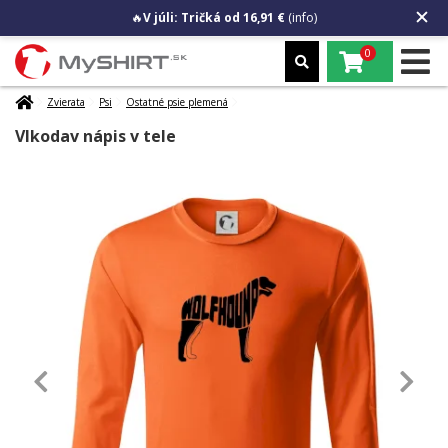
🔥
V júli: Tričká od 16,91 €
(info)
0
Zvierata
Psi
Ostatné psie plemená
Vlkodav nápis v tele