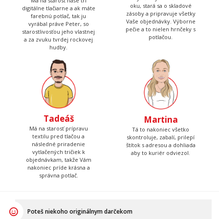
Má na starosť naše tri
oku, stará sa o skladové
digitálne tlačiarne a ak máte
zásoby a pripravuje všetky
farebnú potlač, tak ju
Vaše objednávky. Výborne
vyrábal práve Peter, so
pečie a to nielen hrnčeky s
starostlivosťou jeho vlastnej
potlačou.
a za zvuku tvrdej rockovej
hudby.
Tadeáš
Martina
Má na starosť prípravu
Tá to nakoniec všetko
textilu pred tlačou a
skontroluje, zabalí, prilepí
následné priradenie
štítok s adresou a dohliada
vytlačených tričiek k
aby to kuriér odviezol.
objednávkam, takže Vám
nakoniec príde krásna a
správna potlač.
Poteš niekoho originálnym darčekom