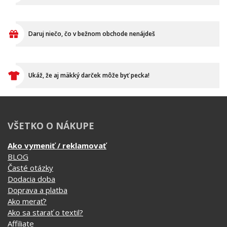
Daruj niečo, čo v bežnom obchode nenájdeš
Ukáž, že aj mäkký darček môže byť pecka!
VŠETKO O NÁKUPE
Ako vymeniť / reklamovať
BLOG
Časté otázky
Dodacia doba
Doprava a platba
Ako merať?
Ako sa starať o textil?
Affiliate