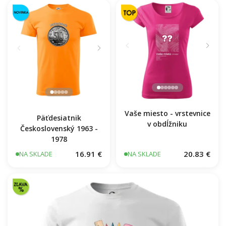
Vaše miesto - vrstevnice
Päťdesiatnik
v obdĺžniku
Československý 1963 -
1978
16.91 €
20.83 €
NA SKLADE
NA SKLADE