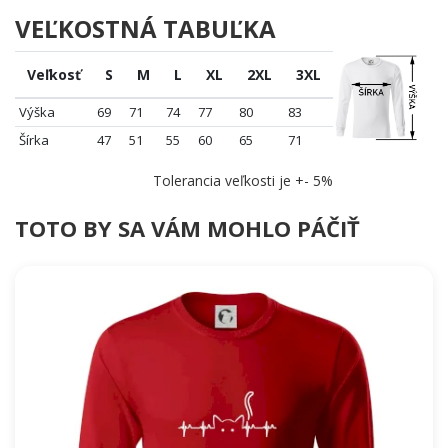
VEĽKOSTNÁ TABUĽKA
Veľkosť
S
M
L
XL
2XL
3XL
Výška
69
71
74
77
80
83
Šírka
47
51
55
60
65
71
Tolerancia veľkosti je +- 5%
TOTO BY SA VÁM MOHLO PÁČIŤ