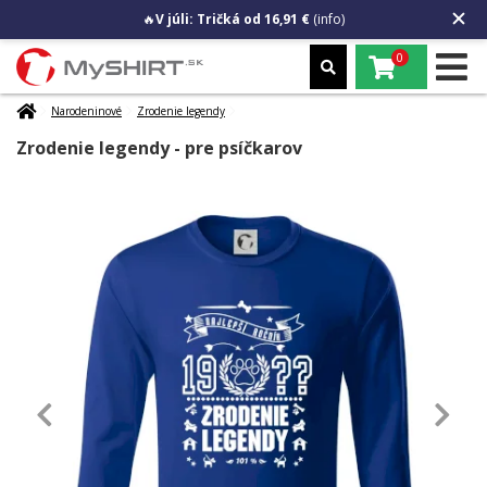
🔥
V júli: Tričká od 16,91 €
(info)
0
Narodeninové
Zrodenie legendy
Zrodenie legendy - pre psíčkarov