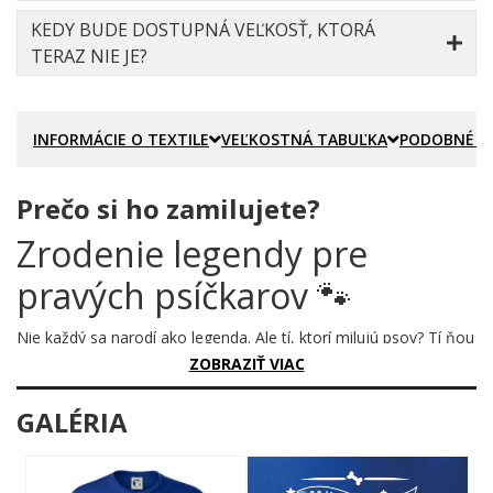
KEDY BUDE DOSTUPNÁ VEĽKOSŤ, KTORÁ
TERAZ NIE JE?
INFORMÁCIE O TEXTILE
VEĽKOSTNÁ TABUĽKA
PODOBNÉ P
Prečo si ho zamilujete?
Zrodenie legendy pre
pravých psíčkarov 🐾
Nie každý sa narodí ako legenda. Ale tí, ktorí milujú psov? Tí ňou
sú od prvého dňa. Tento motív je oslavou života, vernosti a tej
ZOBRAZIŤ VIAC
nezameniteľnej lásky, ktorú pozná len skutočný psíčkar.
GALÉRIA
Prečo je tento motív úžasný?
Grafika kombinuje atletický štýl veľkých písmen s roztomilými
psími prvkami – labková stopa vo vavrínovom venci, psie búdky,