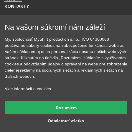
KATEGÓRIE
Na vašom súkromí nám záleží
Tipy na darčeky
Narodeninové
My, spoločnosť MyShirt production s.r.o., IČO 04300068
Všetky motívy
Nápisy
používame súbory cookies na zabezpečenie funkčnosti webu as
Darčekové poukazy
Povolania
Vaším súhlasom aj oi na personalizáciu obsahu našich webových
Auto - Moto
Pre kamarátky a kamarátov
stránok. Kliknutím na tlačidlo „Rozumiem“ súhlasíte s využívaním
Hrnčeky
Rodinné
cookies a odovzdaním údajov o správaní na webe pre zobrazenie
Cestovanie
Sex
cielenej reklamy na sociálnych sieťach a reklamných sieťach na
EKG - moje srdce bije
Športy
ďalších weboch.
Evolúcia
Školské
Film a Seriál
Tehotenské tričká
Viac informácií o cookies
Geek
Vianoce a Veľká noc
Hobby
Vojenské
Hudobné
Významné dni
Rozumiem
Jedlo, pitie a relax
Zvierata
Kvetiny
MyShirt
Odmietnuť všetko
Láska