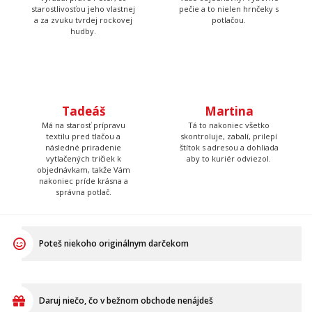
pečie a to nielen hrnčeky s
potlačou.
Tadeáš
Martina
Má na starosť prípravu
Tá to nakoniec všetko
textilu pred tlačou a
skontroluje, zabalí, prilepí
následné priradenie
štítok s adresou a dohliada
vytlačených tričiek k
aby to kuriér odviezol.
objednávkam, takže Vám
nakoniec príde krásna a
správna potlač.
Poteš niekoho originálnym darčekom
Daruj niečo, čo v bežnom obchode nenájdeš