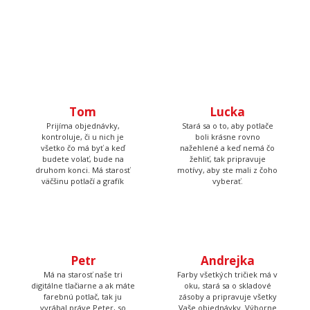
Tom
Prijíma objednávky,
kontroluje, či u nich je
Lucka
všetko čo má byť a keď
budete volať, bude na
Stará sa o to, aby potlače
druhom konci. Má starosť
boli krásne rovno
väčšinu potlačí a grafík
nažehlené a keď nemá čo
žehliť, tak pripravuje
motívy, aby ste mali z čoho
vyberať.
Petr
Má na starosť naše tri
digitálne tlačiarne a ak máte
Andrejka
farebnú potlač, tak ju
vyrábal práve Peter, so
Farby všetkých tričiek má v
starostlivosťou jeho vlastnej
oku, stará sa o skladové
a za zvuku tvrdej rockovej
zásoby a pripravuje všetky
hudby.
Vaše objednávky. Výborne