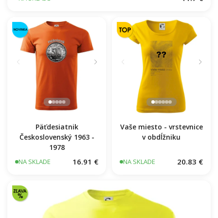
Päťdesiatnik
Vaše miesto - vrstevnice
Československý 1963 -
v obdĺžniku
1978
16.91 €
20.83 €
NA SKLADE
NA SKLADE