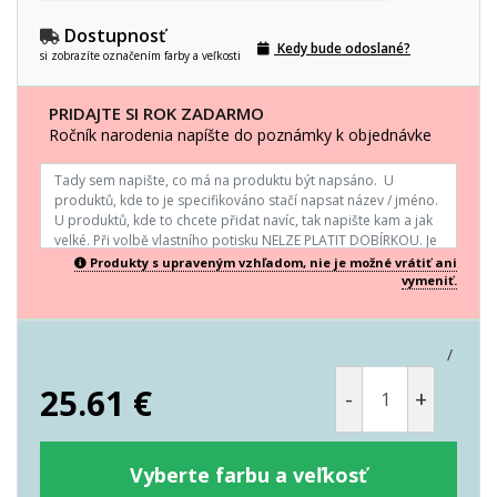
Dostupnosť
Kedy bude odoslané?
si zobrazíte označením farby a veľkosti
PRIDAJTE SI ROK ZADARMO
Ročník narodenia napíšte do poznámky k objednávke
Produkty s upraveným vzhľadom, nie je možné vrátiť ani
vymeniť.
/
25.61
€
-
+
Vyberte farbu a veľkosť