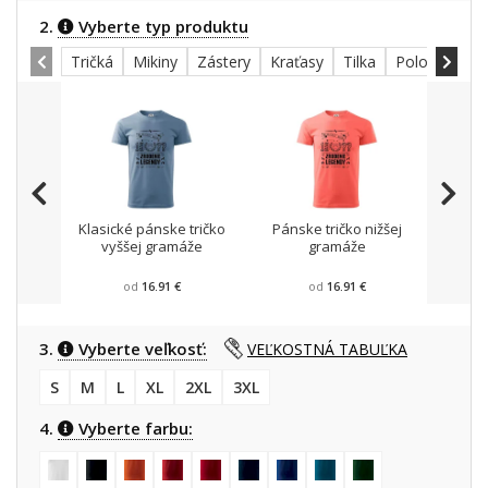
2.
Vyberte typ produktu
Tričká
Mikiny
Zástery
Kraťasy
Tilka
Polokošele
Klasické pánske tričko
Pánske tričko nižšej
Mikin
vyššej gramáže
gramáže
od
16.91 €
od
16.91 €
3.
Vyberte veľkosť:
VEĽKOSTNÁ TABUĽKA
S
M
L
XL
2XL
3XL
4.
Vyberte farbu: