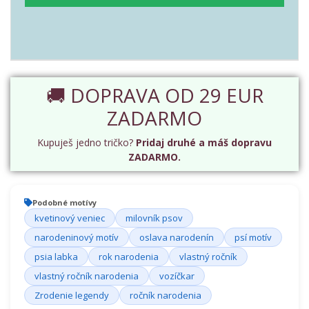
🚚 DOPRAVA OD 29 EUR
ZADARMO
Kupuješ jedno tričko?
Pridaj druhé a máš dopravu
ZADARMO.
Podobné motívy
kvetinový veniec
milovník psov
narodeninový motív
oslava narodenín
psí motív
psia labka
rok narodenia
vlastný ročník
vlastný ročník narodenia
vozíčkar
Zrodenie legendy
ročník narodenia