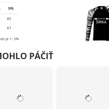
L
3XL
83
67
sti je +- 5%
MOHLO PÁČIŤ