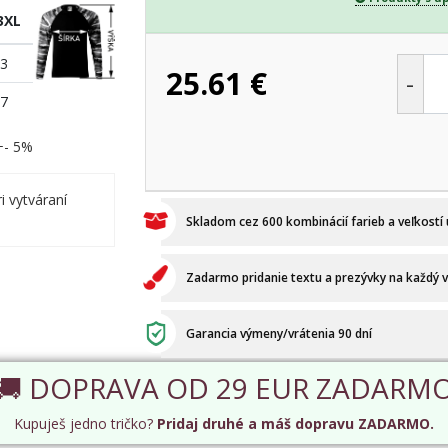
3XL
3
25.61
€
-
7
 +- 5%
i vytváraní
Skladom cez 600 kombinácií farieb a veľkostí
Zadarmo pridanie textu a prezývky na každý 
Garancia výmeny/vrátenia 90 dní
🚚 DOPRAVA OD 29 EUR ZADARM
Kupuješ jedno tričko?
Pridaj druhé a máš dopravu ZADARMO.