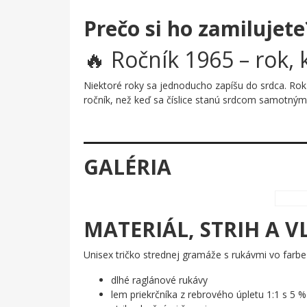
Prečo si ho zamilujete
🔥 Ročník 1965 – rok, k
Niektoré roky sa jednoducho zapíšu do srdca. Rok 
ročník, než keď sa číslice stanú srdcom samotným
Prečo je tento motív úža
Štyri číslice – 1965 – sú tu poskladané tak, že sp
GALÉRIA
dramatický a zároveň vrúcny charakter. Biela kont
zároveň vyhlásením lásky k životu.
Komu urobí radosť?
MATERIÁL, STRIH A V
🌟 Každému, kto sa narodil v roku 1965 a n
🎯 Priateľom a rodine, ktorí hľadajú originál
Unisex tričko strednej gramáže s rukávmi vo farb
💪 Ľuďom, ktorí vedia, že ich ročník bol prost
🔥 Všetkým, čo milujú, keď darček hovorí pre
dlhé raglánové rukávy
lem priekrčníka z rebrového úpletu 1:1 s 5 %
Ročník 1965 nie je len dátum – je to životný postoj. 