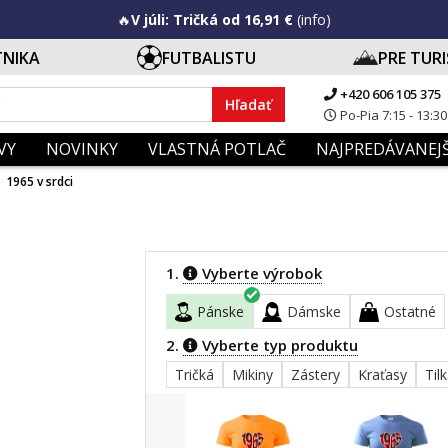
🔥
V júli: Tričká od 16,91 €
(info)
TNIKA
FUTBALISTU
PRE TUR
+420 606 105 375
Hľadať
Po-Pia 7:15 - 13:30
VY
NOVINKY
VLASTNÁ POTLAČ
NAJPREDÁVANEJŠ
1965 v srdci
1.
Vyberte výrobok
Pánske
Dámske
Ostatné
2.
Vyberte typ produktu
Tričká
Mikiny
Zástery
Kraťasy
Til