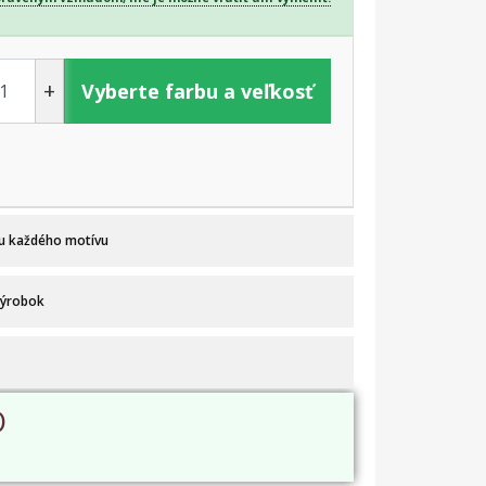
+
Vyberte farbu a veľkosť
 u každého motívu
výrobok
O