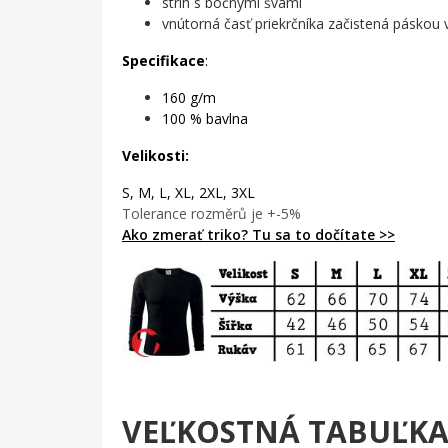
strih s bočnými švami
✨
vnútorná časť priekrčníka začistená páskou
Specifikace
:
160 g/m
100 % bavlna
Velikosti:
S, M, L, XL, 2XL, 3XL
Tolerance rozměrů je +-5%
Ako zmerať triko? Tu sa to dočítate >>
VEĽKOSTNÁ TABUĽK