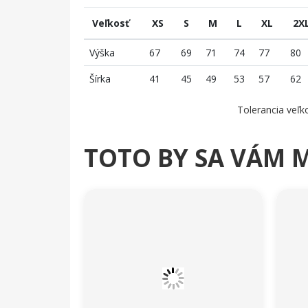
Veľkosť
XS
S
M
L
XL
2X
Výška
67
69
71
74
77
80
Šírka
41
45
49
53
57
62
Tolerancia veľko
TOTO BY SA VÁM 