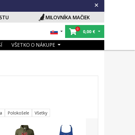
ISTU
MILOVNÍKA MAČIEK
0
0,00
€
Í
VŠETKO O NÁKUPE
ka
Polokošele
Všetky