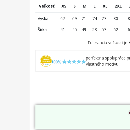
Veľkosť
XS
S
M
L
XL
2XL
Výška
67
69
71
74
77
80
8
Šírka
41
45
49
53
57
62
6
Tolerancia veľkosti je
perfektná spolupráca pr
vlastného motívu, ...