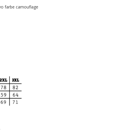
 vo farbe camouflage
A