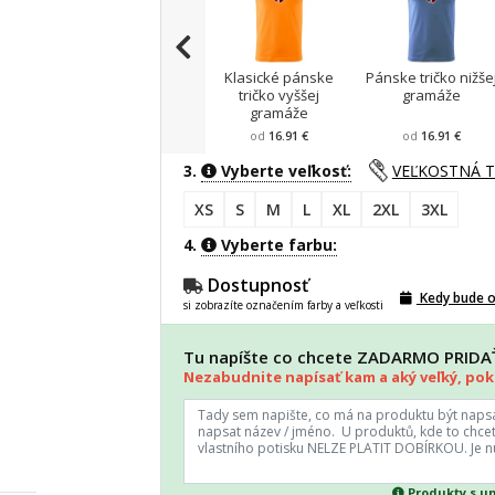
Klasické pánske
Pánske tričko nižše
tričko vyššej
gramáže
gramáže
od
16.91 €
od
16.91 €
3.
Vyberte veľkosť:
VEĽKOSTNÁ 
XS
S
M
L
XL
2XL
3XL
4.
Vyberte farbu:
Dostupnosť
Kedy bude 
si zobrazíte označením farby a veľkosti
Tu napíšte co chcete ZADARMO PRID
Nezabudnite napísať kam a aký veľký, poki
Produkty s u