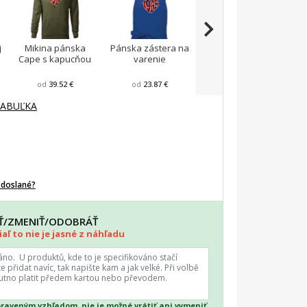
j
Mikina pánska
Pánska zástera na
Zástera Vintage
Cape s kapucňou
varenie
F
od
39.52 €
od
23.87 €
od
28.22 €
TABUĽKA
odoslané?
AŤ/ZMENIŤ/ODOBRÁŤ
aľ to nie je jasné z náhľadu
praveným vzhľadom, nie je možné vrátiť ani vymeniť.