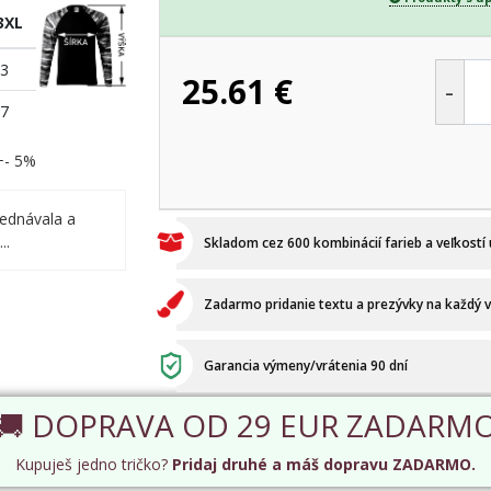
3XL
3
25.61
€
-
7
 +- 5%
ednávala a
..
Skladom cez 600 kombinácií farieb a veľkostí
Zadarmo pridanie textu a prezývky na každý 
Garancia výmeny/vrátenia 90 dní
🚚 DOPRAVA OD 29 EUR ZADARM
Kupuješ jedno tričko?
Pridaj druhé a máš dopravu ZADARMO.