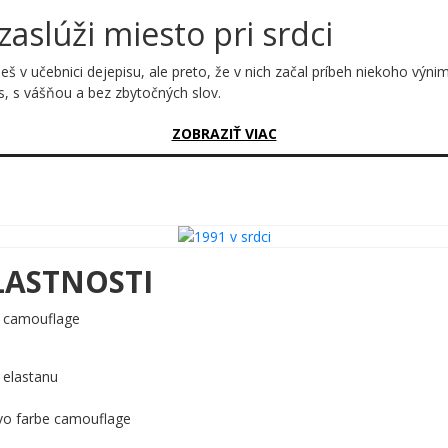
 zaslúži miesto pri srdci
eš v učebnici dejepisu, ale preto, že v nich začal príbeh niekoho výni
s, s vášňou a bez zbytočných slov.
sný?
ZOBRAZIŤ VIAC
ktorá zasiahne priamo do emócií. Čísla 1, 9, 9, 1 sú poskladané tak, ž
 odtieňmi dodáva dizajnu dramatický, takmer vášnivý charakter. Biely
a pritom nesie v sebe nežnosť.
LASTNOSTI
dí sa tým naplno
ve búcha srdce okrúhlymi narodeninami
e camouflage
lší pohár či kľúčenku
e len dátum, ale identita
 elastanu
slúži oslavu – a táto oslava vyzerá presne takto. Objednaj ešte dnes a 
 vo farbe camouflage