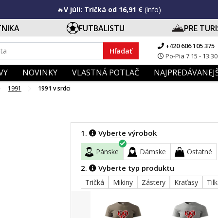
🔥
V júli: Tričká od 16,91 €
(info)
TNIKA
FUTBALISTU
PRE TUR
+420 606 105 375
Hľadať
Po-Pia 7:15 - 13:30
VY
NOVINKY
VLASTNÁ POTLAČ
NAJPREDÁVANEJŠ
1991
1991 v srdci
1.
Vyberte výrobok
Pánske
Dámske
Ostatné
2.
Vyberte typ produktu
Tričká
Mikiny
Zástery
Kraťasy
Til