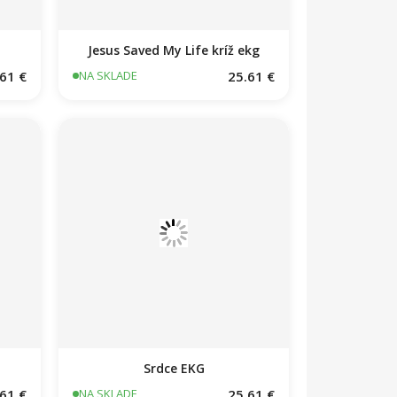
Jesus Saved My Life kríž ekg
61 €
25.61 €
NA SKLADE
Srdce EKG
61 €
25.61 €
NA SKLADE