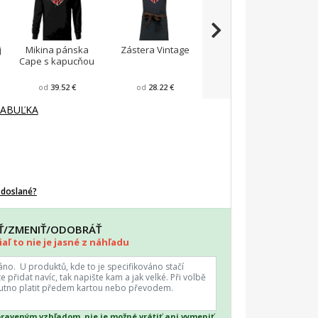
j
Mikina pánska
Zástera Vintage
Pánska zástera na
Cape s kapucňou
varenie
F
od
39.52 €
od
28.22 €
od
23.87 €
TABUĽKA
odoslané?
AŤ/ZMENIŤ/ODOBRÁŤ
aľ to nie je jasné z náhľadu
praveným vzhľadom, nie je možné vrátiť ani vymeniť.