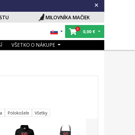
ISTU
MILOVNÍKA MAČIEK
0
0,00
€
Í
VŠETKO O NÁKUPE
ka
Polokošele
Všetky