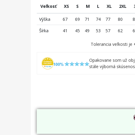
Veľkosť
XS
S
M
L
XL
2XL
Výška
67
69
71
74
77
80
8
Šírka
41
45
49
53
57
62
6
Tolerancia veľkosti je
Opakovane som už obj
stále výborná skúsenos.