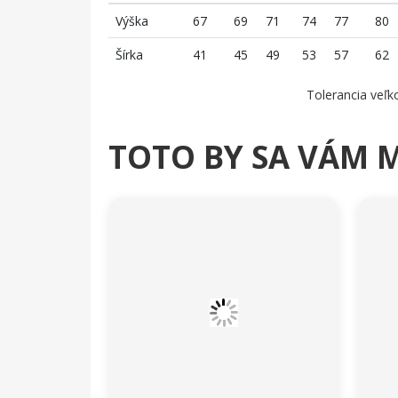
Výška
67
69
71
74
77
80
Šírka
41
45
49
53
57
62
Tolerancia veľko
TOTO BY SA VÁM 