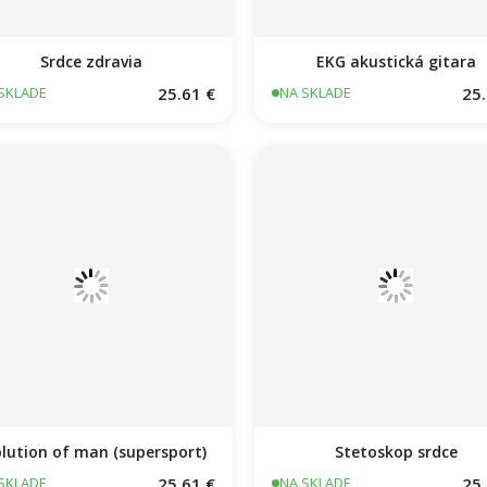
Srdce zdravia
EKG akustická gitara
25.61 €
25.
SKLADE
NA SKLADE
lution of man (supersport)
Stetoskop srdce
25.61 €
25.
SKLADE
NA SKLADE