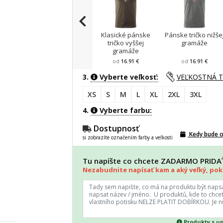
Klasické pánske
Pánske tričko nižše
tričko vyššej
gramáže
gramáže
od
16.91 €
od
16.91 €
3.
Vyberte veľkosť:
VEĽKOSTNÁ 
XS
S
M
L
XL
2XL
3XL
4.
Vyberte farbu:
Dostupnosť
Kedy bude 
si zobrazíte označením farby a veľkosti
Tu napíšte co chcete ZADARMO PRID
Nezabudnite napísať kam a aký veľký, poki
Produkty s u