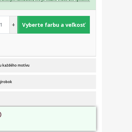
+
Vyberte farbu a veľkosť
 u každého motívu
výrobok
O