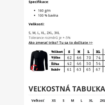
Specifikace
:
160 g/m
100 % bavlna
Velikosti:
S, M, L, XL, 2XL, 3XL
Tolerance rozměrů je +-5%
Ako zmerať triko? Tu sa to dočítate >>
VEĽKOSTNÁ TABUĽK
Veľkosť
XS
S
M
L
XL
2X