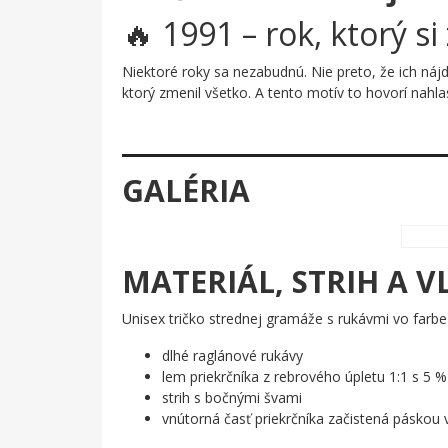
🔥 1991 – rok, ktorý si
Niektoré roky sa nezabudnú. Nie preto, že ich nájd
ktorý zmenil všetko. A tento motív to hovorí nahla
Prečo je tento motív úža
Štyri číslice. Jedno srdce. Geniálna jednoduchosť, 
GALÉRIA
to je zámer. Hlboká červená s tmavými mramorovými
svetlom. Výsledok? Motív, ktorý je silný, moderný 
Komu urobí radosť?
MATERIÁL, STRIH A V
🔥 Každému, kto sa narodil v roku 1991 a hr
✨ Kamarátovi alebo kamarátke, ktorým prá
Unisex tričko strednej gramáže s rukávmi vo farb
💡 Tomu, kto chce originálny darček – nie ďa
🌟 Každému, kto verí, že rok narodenia nie j
dlhé raglánové rukávy
lem priekrčníka z rebrového úpletu 1:1 s 5 %
Daruj kus histórie zabalený do štýlu. Rok 1991 si za
strih s bočnými švami
nezabudne! ✨
vnútorná časť priekrčníka začistená páskou