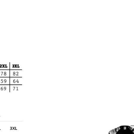
A
L
3XL