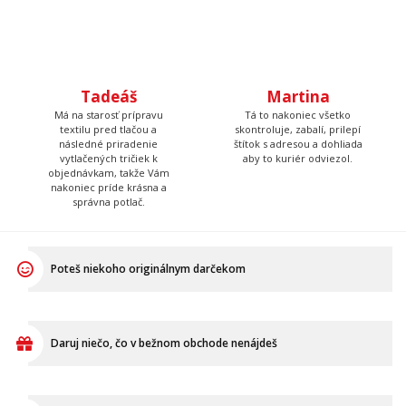
Tadeáš
Martina
Má na starosť prípravu
Tá to nakoniec všetko
textilu pred tlačou a
skontroluje, zabalí, prilepí
následné priradenie
štítok s adresou a dohliada
vytlačených tričiek k
aby to kuriér odviezol.
objednávkam, takže Vám
nakoniec príde krásna a
správna potlač.
Poteš niekoho originálnym darčekom
Daruj niečo, čo v bežnom obchode nenájdeš
Ukáž, že aj mäkký darček môže byť pecka!