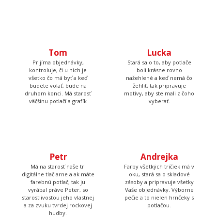
Tom
Lucka
Prijíma objednávky,
Stará sa o to, aby potlače
kontroluje, či u nich je
boli krásne rovno
všetko čo má byť a keď
nažehlené a keď nemá čo
budete volať, bude na
žehliť, tak pripravuje
druhom konci. Má starosť
motívy, aby ste mali z čoho
väčšinu potlačí a grafík
vyberať.
Petr
Andrejka
Má na starosť naše tri
Farby všetkých tričiek má v
digitálne tlačiarne a ak máte
oku, stará sa o skladové
farebnú potlač, tak ju
zásoby a pripravuje všetky
vyrábal práve Peter, so
Vaše objednávky. Výborne
starostlivosťou jeho vlastnej
pečie a to nielen hrnčeky s
a za zvuku tvrdej rockovej
potlačou.
hudby.