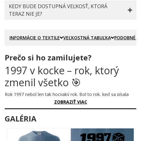
KEDY BUDE DOSTUPNÁ VEĽKOSŤ, KTORÁ
TERAZ NIE JE?
INFORMÁCIE O TEXTILE
VEĽKOSTNÁ TABUĽKA
PODOBNÉ P
Prečo si ho zamilujete?
1997 v kocke – rok, ktorý
zmenil všetko 🎯
Rok 1997 nebol len tak hocijaký rok. Bol to rok, keď sa písala
história – a keď si prišiel na svet aj ty. Tento motív to hovorí
ZOBRAZIŤ VIAC
nahlas, s humorom a so všetkými faktami, ktoré robia tento
ročník výnimočným.
GALÉRIA
Prečo je tento motív úžasný?
Grafika v štýle dobovej tlačoviny zachytáva rok 1997 presne tak,