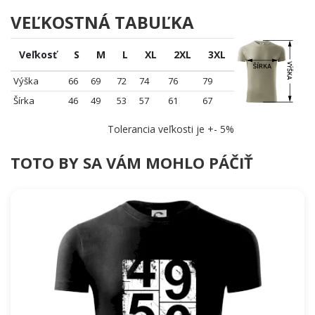
VEĽKOSTNÁ TABUĽKA
Veľkosť
S
M
L
XL
2XL
3XL
Výška
66
69
72
74
76
79
Šírka
46
49
53
57
61
67
Tolerancia veľkosti je +- 5%
TOTO BY SA VÁM MOHLO PÁČIŤ