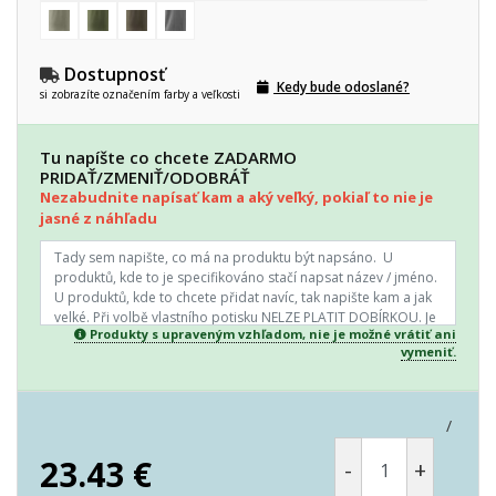
Dostupnosť
Kedy bude odoslané?
si zobrazíte označením farby a veľkosti
Tu napíšte co chcete ZADARMO
PRIDAŤ/ZMENIŤ/ODOBRÁŤ
Nezabudnite napísať kam a aký veľký, pokiaľ to nie je
jasné z náhľadu
Produkty s upraveným vzhľadom, nie je možné vrátiť ani
vymeniť.
/
23.43
€
-
+