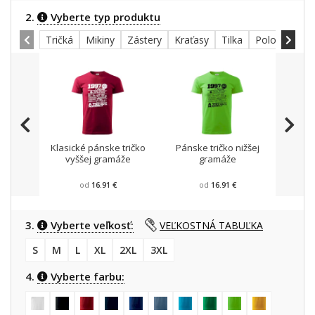
2.
Vyberte typ produktu
Tričká
Mikiny
Zástery
Kraťasy
Tilka
Polokošele
Klasické pánske tričko
Pánske tričko nižšej
Mikin
vyššej gramáže
gramáže
od
16.91 €
od
16.91 €
3.
Vyberte veľkosť:
VEĽKOSTNÁ TABUĽKA
S
M
L
XL
2XL
3XL
4.
Vyberte farbu: