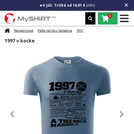
🔥
V júli: Tričká od 16,91 €
(info)
0
Narodeninové
Podľa ročníku narodenia
1997
1997 v kocke