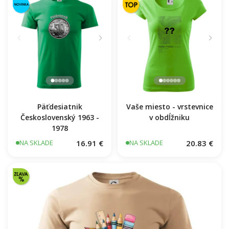
Päťdesiatnik
Vaše miesto - vrstevnice
Československý 1963 -
v obdĺžniku
1978
16.91 €
20.83 €
NA SKLADE
NA SKLADE