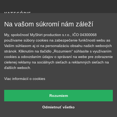
Tipy na darčeky
Narodeninové
Všetky motívy
Nápisy
Darčekové poukazy
Povolania
Na vašom súkromí nám záleží
Auto - Moto
Pre kamarátky a kamarátov
Hrnčeky
Rodinné
My, spoločnosť MyShirt production s.r.o., IČO 04300068
Cestovanie
Sex
používame súbory cookies na zabezpečenie funkčnosti webu as
EKG - moje srdce bije
Športy
Vaším súhlasom aj oi na personalizáciu obsahu našich webových
Evolúcia
Školské
stránok. Kliknutím na tlačidlo „Rozumiem“ súhlasíte s využívaním
Film a Seriál
Tehotenské tričká
cookies a odovzdaním údajov o správaní na webe pre zobrazenie
Geek
Vianoce a Veľká noc
cielenej reklamy na sociálnych sieťach a reklamných sieťach na
Hobby
Vojenské
ďalších weboch.
Hudobné
Významné dni
Jedlo, pitie a relax
Zvierata
Viac informácií o cookies
Kvetiny
MyShirt
Láska
Rozumiem
Odmietnuť všetko
SOCIÁLNE SIETE