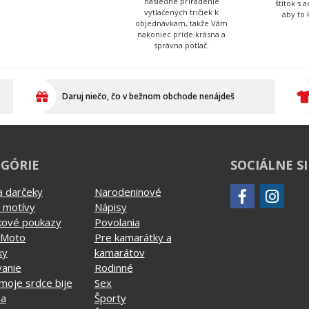
následné priradenie
štítok s 
vytlačených tričiek k
aby to 
objednávkam, takže Vám
nakoniec príde krásna a
správna potlač.
Daruj niečo, čo v bežnom obchode nenájdeš
GÓRIE
SOCIÁLNE S
a darčeky
Narodeninové
 motívy
Nápisy
kové poukazy
Povolania
 Moto
Pre kamarátky a
ky
kamarátov
vanie
Rodinné
moje srdce bije
Sex
ia
Športy