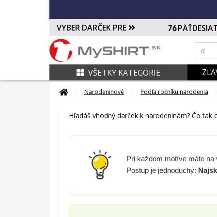
VYBER DARČEK PRE
PÄŤDESIA
ZĽA
VŠETKY KATEGÓRIE
Narodeninové
Podľa ročníku narodenia
Hľadáš vhodný darček k narodeninám? Čo tak or
Pri každom motíve máte na
Postup je jednoduchý:
Najsk