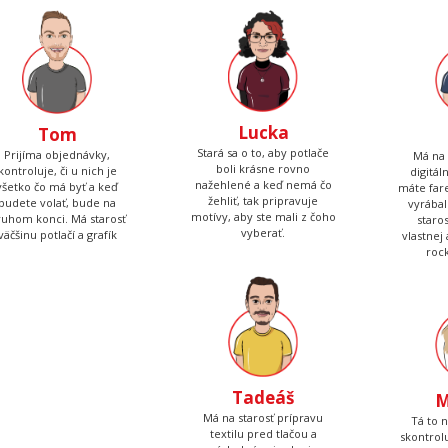
Lucka
Tom
Stará sa o to, aby potlače
Prijíma objednávky,
Má na 
boli krásne rovno
kontroluje, či u nich je
digitál
nažehlené a keď nemá čo
všetko čo má byť a keď
máte fare
žehliť, tak pripravuje
budete volať, bude na
vyrábal
motívy, aby ste mali z čoho
ruhom konci. Má starosť
staro
vyberať.
väčšinu potlačí a grafík
vlastnej
roc
Tadeáš
M
Má na starosť prípravu
Tá to 
textilu pred tlačou a
skontrolu