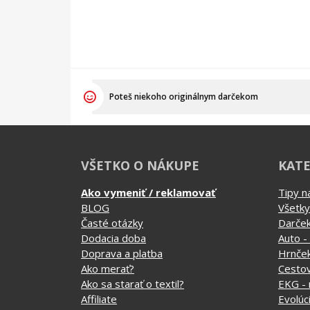
Poteš niekoho originálnym darčekom
VŠETKO O NÁKUPE
KATE
Ako vymeniť / reklamovať
Tipy n
BLOG
Všetky
Časté otázky
Darče
Dodacia doba
Auto -
Doprava a platba
Hrnče
Ako merať?
Cesto
Ako sa starať o textil?
EKG - 
Affiliate
Evolúc