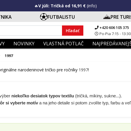
🔥
V júli: Tričká od 16,91 €
(info)
TNIKA
FUTBALISTU
PRE TUR
+420 606 105 375
Hľadať
Po-Pia 7:15 - 13:30
VY
NOVINKY
VLASTNÁ POTLAČ
NAJPREDÁVANEJŠ
1997
iginálne narodeninové tričko pre ročníky
1997
!
 výber
niekoľko desiatok typov textilu
(tričká, mikiny, sukne...).
ôr si vyberte motív
a na jeho detaile si potom zvolíte typ, farbu a ve