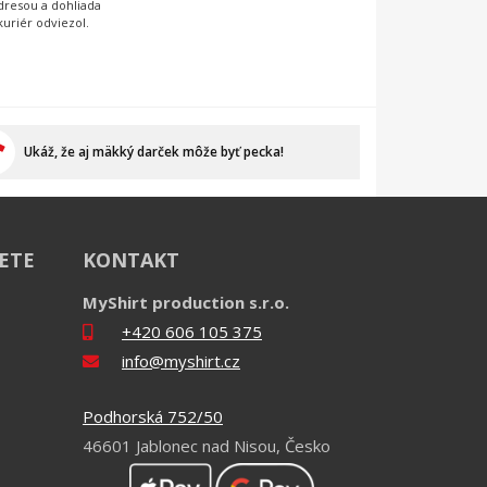
adresou a dohliada
kuriér odviezol.
Ukáž, že aj mäkký darček môže byť pecka!
IETE
KONTAKT
MyShirt production s.r.o.
+420 606 105 375
info@myshirt.cz
Podhorská 752/50
46601 Jablonec nad Nisou, Česko