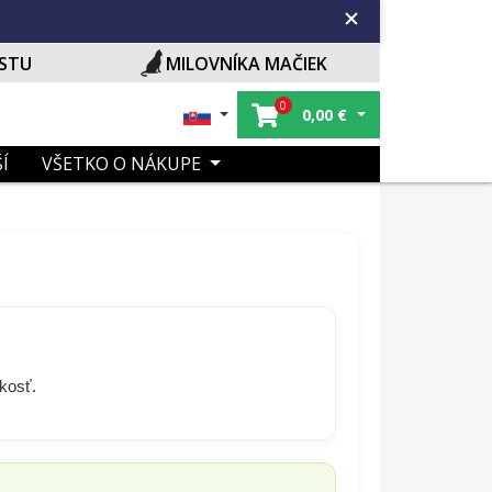
ISTU
MILOVNÍKA MAČIEK
0
0,00
€
Í
VŠETKO O NÁKUPE
ľkosť.