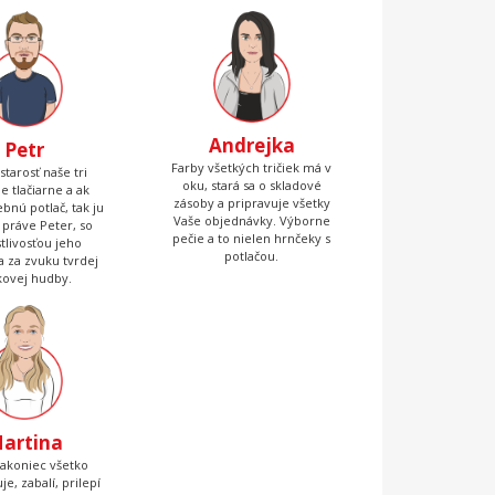
Andrejka
Petr
Farby všetkých tričiek má v
starosť naše tri
oku, stará sa o skladové
ne tlačiarne a ak
zásoby a pripravuje všetky
bnú potlač, tak ju
Vaše objednávky. Výborne
 práve Peter, so
pečie a to nielen hrnčeky s
stlivosťou jeho
potlačou.
 a za zvuku tvrdej
kovej hudby.
artina
nakoniec všetko
je, zabalí, prilepí