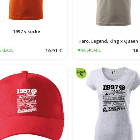
1997 v kocke
Hero, Legend, King x Queen
16.91 €
16.
SKLADE
NA SKLADE