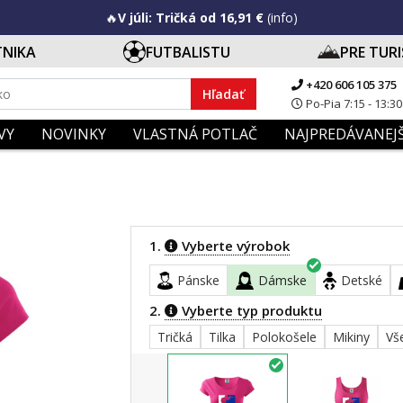
🔥
V júli: Tričká od 16,91 €
(info)
TNIKA
FUTBALISTU
PRE TUR
+420 606 105 375
Hľadať
Po-Pia 7:15 - 13:30
VY
NOVINKY
VLASTNÁ POTLAČ
NAJPREDÁVANEJŠ
1.
Vyberte výrobok
Pánske
Dámske
Detské
2.
Vyberte typ produktu
Tričká
Tilka
Polokošele
Mikiny
Vš