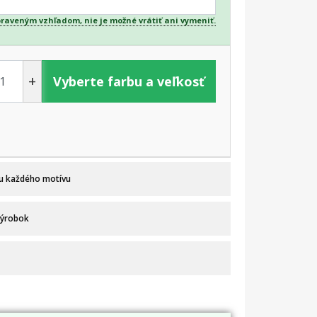
praveným vzhľadom, nie je možné vrátiť ani vymeniť.
+
Vyberte farbu a veľkosť
 u každého motívu
výrobok