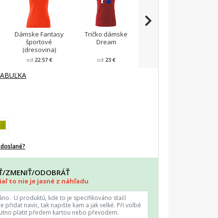
Dámske Fantasy
Tričko dámske
Tričko dámske
P
športové
Dream
Elegance
(dresovina)
od
22.57 €
od
23 €
od
23.43 €
TABUĽKA
odoslané?
AŤ/ZMENIŤ/ODOBRÁŤ
aľ to nie je jasné z náhľadu