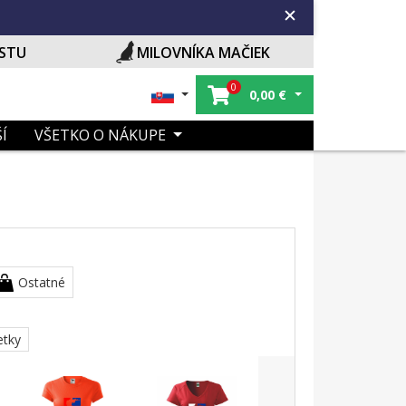
ISTU
MILOVNÍKA MAČIEK
0
0,00
€
Í
VŠETKO O NÁKUPE
Ostatné
etky