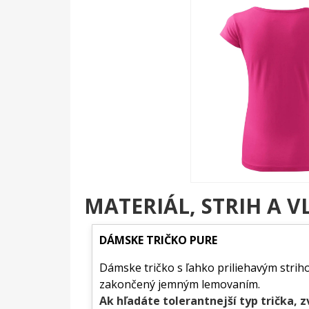
MATERIÁL, STRIH A V
DÁMSKE TRIČKO PURE
Dámske tričko s ľahko priliehavým striho
zakončený jemným lemovaním.
Ak hľadáte tolerantnejší typ trička, z