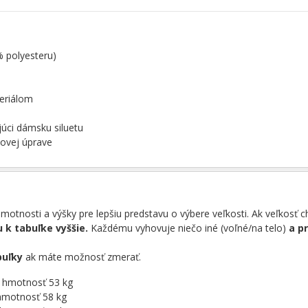
% polyesteru)
eriálom
júci dámsku siluetu
novej úprave
otnosti a výšky pre lepšiu predstavu o výbere veľkosti. Ak veľkosť 
 k tabuľke vyššie.
Každému vyhovuje niečo iné (voľné/na telo)
a p
buľky
ak máte možnosť zmerať.
á hmotnosť 53 kg
hmotnosť 58 kg