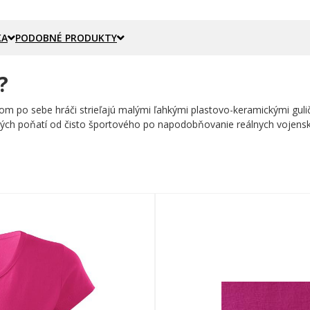
KA
PODOBNÉ PRODUKTY
?
om po sebe hráči strieľajú malými ľahkými plastovo-keramickými gulič
ých poňatí od čisto športového po napodobňovanie reálnych vojenský