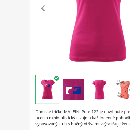
Dámske tričko MALFINI Pure 122 je navrhnuté pre
ocenia minimalistický dizajn a každodenné pohodl
vypasovaný strih s bočnými švami zvýrazňuje žensk