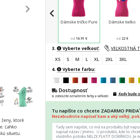
Dámske tričko Pure
Dámske tielko
od
16.91 €
od
22 €
3.
Vyberte veľkosť:
VEĽKOSTNÁ 
XS
S
M
L
XL
2XL
3XL
4.
Vyberte farbu:
Dostupnosť
Kedy bude 
si zobrazíte označením farby a veľkosti
Tu napíšte co chcete ZADARMO PRID
Nezabudnite napísať kam a aký veľký, poki
 ženy, ktoré
ie. Ľahko
ú siluetu.