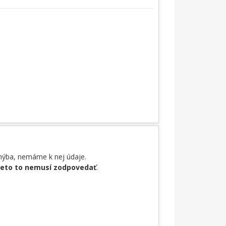
chýba, nemáme k nej údaje.
reto to nemusí zodpovedať
.