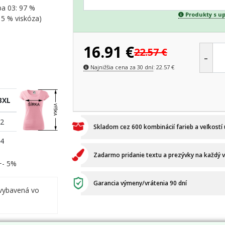
ba 03: 97 %
Produkty s u
15 % viskóza)
16.91
€
22.57
€
-
Najnižšia cena za 30 dní
:
22.57
€
3XL
2
Skladom cez 600 kombinácií farieb a veľkostí
4
Zadarmo pridanie textu a prezývky na každý 
 +- 5%
Garancia výmeny/vrátenia 90 dní
vybavená vo