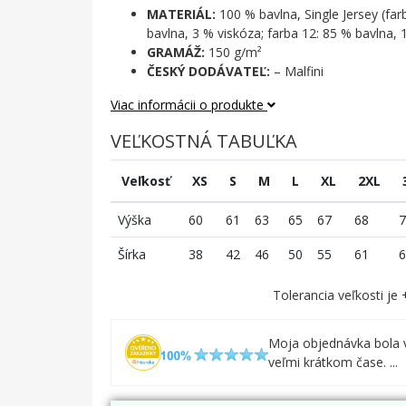
MATERIÁL:
100 % bavlna, Single Jersey (far
bavlna, 3 % viskóza; farba 12: 85 % bavlna, 
GRAMÁŽ:
150 g/m²
ČESKÝ DODÁVATEĽ:
– Malfini
Viac informácii o produkte
VEĽKOSTNÁ TABUĽKA
Veľkosť
XS
S
M
L
XL
2XL
Výška
60
61
63
65
67
68
7
Šírka
38
42
46
50
55
61
6
Tolerancia veľkosti je
Moja objednávka bola 
veľmi krátkom čase. ...