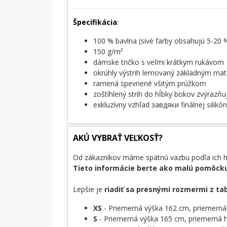
Špecifikácia
:
100 % bavlna (sivé farby obsahujú 5-20 
150 g/m²
dámske tričko s veľmi krátkym rukávom
okrúhly výstrih lemovaný základným mat
ramená spevnené všitým prúžkom
zoštíhlený strih do hĺbky bokov zvýrazňu
exkluzívny vzhľad завдяки finálnej silikó
AKÚ VYBRAŤ VEĽKOSŤ?
Od zákazníkov máme spätnú väzbu podľa ich hm
Tieto informácie berte ako malú pomôcku
Lepšie je
riadiť sa presnými rozmermi z ta
XS
- Priemerná výška 162 cm, priemern
S
- Priemerná výška 165 cm, priemerná 