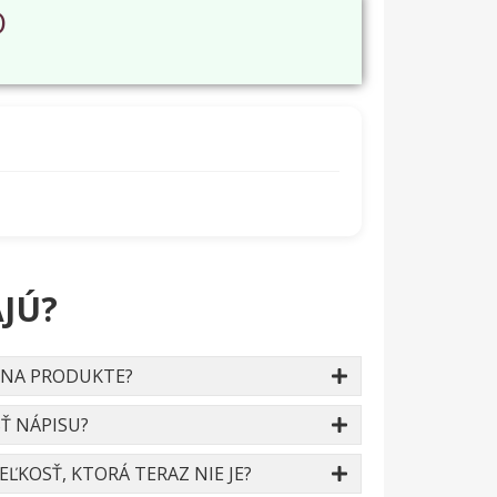
O
JÚ?
 NA PRODUKTE?
Ť NÁPISU?
ĽKOSŤ, KTORÁ TERAZ NIE JE?