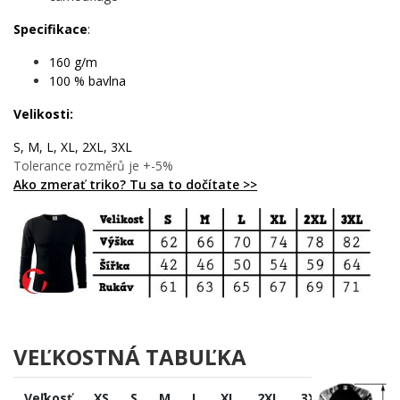
🔥 Každému, kto vstáva skôr ako slnko a beží, kým iní
snívajú
Specifikace
:
💪 Párom, ktoré spája spoločná trať a spoločný cieľ
🎯 Maratóncom, halfmaratóncom aj tým, čo si dávajú
160 g/m
prvý kilometer
100 % bavlna
🌟 Každému, kto vie, že najlepší terapeut má podošvy a
Velikosti:
volá sa beh
Zastav sa – ale len na sekundu, aby si si tento motív zaistil. Potom
S, M, L, XL, 2XL, 3XL
bež ďalej. 💪
Tolerance rozměrů je +-5%
Ako zmerať triko? Tu sa to dočítate >>
VEĽKOSTNÁ TABUĽKA
Veľkosť
XS
S
M
L
XL
2XL
3XL