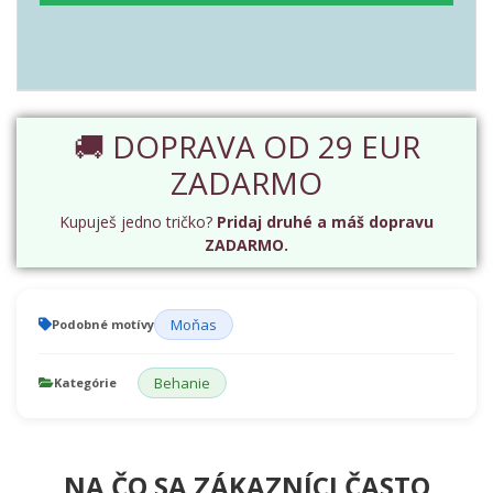
🚚 DOPRAVA OD 29 EUR
ZADARMO
Kupuješ jedno tričko?
Pridaj druhé a máš dopravu
ZADARMO.
Moňas
Podobné motívy
Behanie
Kategórie
NA ČO SA ZÁKAZNÍCI ČASTO