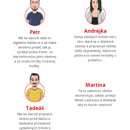
Andrejka
Petr
Farby všetkých tričiek má v
Má na starosť naše tri
oku, stará sa o skladové
digitálne tlačiarne a ak máte
zásoby a pripravuje všetky
farebnú potlač, tak ju
Vaše objednávky. Výborne
vyrábal práve Peter, so
pečie a to nielen hrnčeky s
starostlivosťou jeho vlastnej
potlačou.
a za zvuku tvrdej rockovej
hudby.
Tadeáš
Martina
Má na starosť prípravu
Tá to nakoniec všetko
textilu pred tlačou a