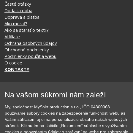
Ako vymeniť / reklamovať
BLOG
Časté otázky
Dodacia doba
Doprava a platba
Ako merať?
Ako sa starať o textil?
Affiliate
Ochrana osobných údajov
Obchodné podmienky
Podmienky použitia webu
O cookie
KONTAKTY
Na vašom súkromí nám záleží
KATEGÓRIE
My, spoločnosť MyShirt production s.r.o., IČO 04300068
používame súbory cookies na zabezpečenie funkčnosti webu as
Tipy na darčeky
Narodeninové
Vaším súhlasom aj oi na personalizáciu obsahu našich webových
Všetky motívy
Nápisy
stránok. Kliknutím na tlačidlo „Rozumiem“ súhlasíte s využívaním
Darčekové poukazy
Povolania
cookies a odovzdaním údajov o správaní na webe pre zobrazenie