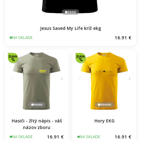
Jesus Saved My Life kríž ekg
16.91 €
NA SKLADE
Hasiči - žltý nápis - váš
Hory EKG
názov zboru