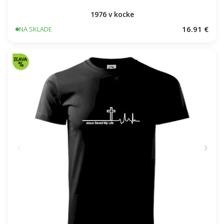
1976 v kocke
16.91 €
NA SKLADE