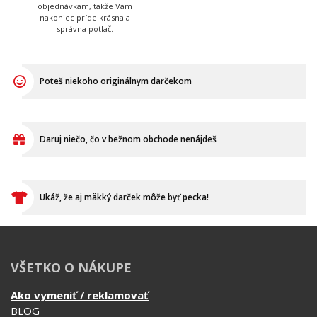
skontroluje, zabalí, prilepí
následné priradenie
štítok s adresou a dohliada
vytlačených tričiek k
aby to kuriér odviezol.
objednávkam, takže Vám
nakoniec príde krásna a
správna potlač.
Poteš niekoho originálnym darčekom
Daruj niečo, čo v bežnom obchode nenájdeš
Ukáž, že aj mäkký darček môže byť pecka!
VŠETKO O NÁKUPE