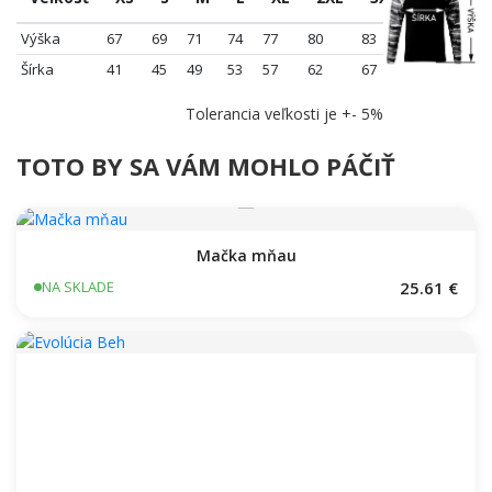
Výška
67
69
71
74
77
80
83
Šírka
41
45
49
53
57
62
67
Tolerancia veľkosti je +- 5%
TOTO BY SA VÁM MOHLO PÁČIŤ
Mačka mňau
25.61 €
NA SKLADE