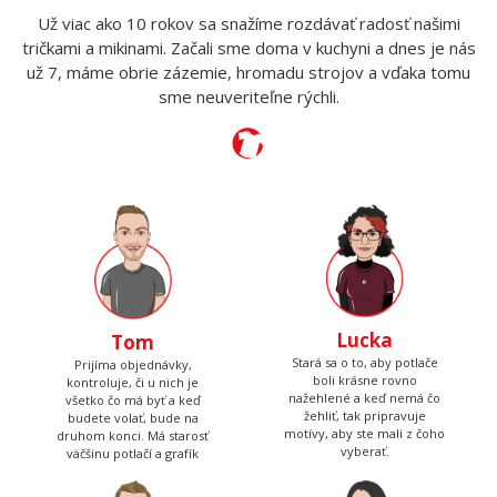
Potlače nás bavia
Už viac ako 10 rokov sa snažíme rozdávať radosť našimi
tričkami a mikinami. Začali sme doma v kuchyni a dnes je nás
už 7, máme obrie zázemie, hromadu strojov a vďaka tomu
sme neuveriteľne rýchli.
Lucka
Tom
Stará sa o to, aby potlače
Prijíma objednávky,
boli krásne rovno
kontroluje, či u nich je
nažehlené a keď nemá čo
všetko čo má byť a keď
žehliť, tak pripravuje
budete volať, bude na
motívy, aby ste mali z čoho
druhom konci. Má starosť
vyberať.
väčšinu potlačí a grafík