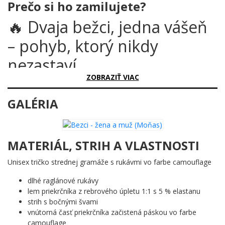
Prečo si ho zamilujete?
🔥 Dvaja bežci, jedna vášeň
– pohyb, ktorý nikdy
nezastaví
ZOBRAZIŤ VIAC
Sú ráno, keď ostatní ešte spia, a oni už bijú asfalt. Sú večer, keď
iní relaxujú na gauči, a oni si dávajú posledné kilometre. Tento
GALÉRIA
motív je pre tých, ktorí beh nepovažujú za trest, ale za slobodu.
Prečo je tento motív úžasný?
MATERIÁL, STRIH A VLASTNOSTI
Dve siluety v plnom behu – muž a žena – zachytené v momente
čistej energie a odhodlania. Čisté čierne línie na svetlom
Unisex tričko strednej gramáže s rukávmi vo farbe camouflage
podklade vytvárajú kontrast, ktorý je jednoduchý, ale nesmierne
silný. Žiadne zbytočné detaily, len pohyb v jeho najkrajšej forme.
dlhé raglánové rukávy
Dizajn hovorí sám za seba: toto je život v pohybe.
lem priekrčníka z rebrového úpletu 1:1 s 5 % elastanu
strih s bočnými švami
Komu urobí radosť?
vnútorná časť priekrčníka začistená páskou vo farbe
camouflage