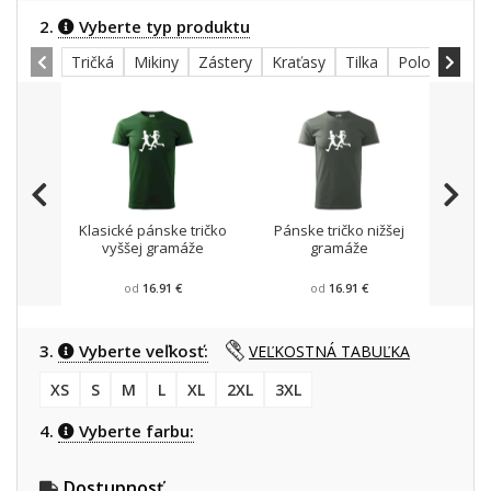
2.
Vyberte typ produktu
Tričká
Mikiny
Zástery
Kraťasy
Tilka
Polokošele
Klasické pánske tričko
Pánske tričko nižšej
Mikin
vyššej gramáže
gramáže
od
16.91 €
od
16.91 €
3.
Vyberte veľkosť:
VEĽKOSTNÁ TABUĽKA
XS
S
M
L
XL
2XL
3XL
4.
Vyberte farbu:
Dostupnosť