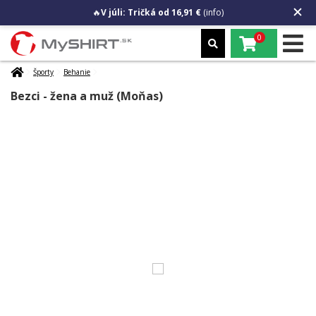
🔥
V júli: Tričká od 16,91 €
(info)
0
Športy
Behanie
Bezci - žena a muž (Moňas)