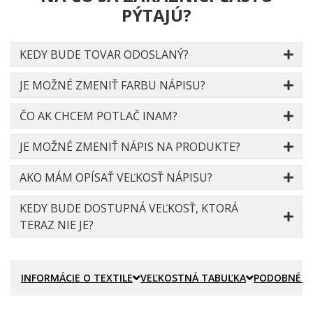
PÝTAJÚ?
KEDY BUDE TOVAR ODOSLANÝ?
JE MOŽNÉ ZMENIŤ FARBU NÁPISU?
ČO AK CHCEM POTLAČ INAM?
JE MOŽNÉ ZMENIŤ NÁPIS NA PRODUKTE?
AKO MÁM OPÍSAŤ VEĽKOSŤ NÁPISU?
KEDY BUDE DOSTUPNÁ VEĽKOSŤ, KTORÁ
TERAZ NIE JE?
INFORMÁCIE O TEXTILE
VEĽKOSTNÁ TABUĽKA
PODOBNÉ P