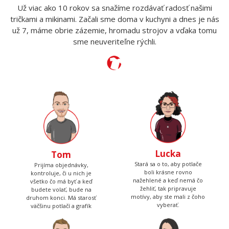
Už viac ako 10 rokov sa snažíme rozdávať radosť našimi
tričkami a mikinami. Začali sme doma v kuchyni a dnes je nás
už 7, máme obrie zázemie, hromadu strojov a vďaka tomu
sme neuveriteľne rýchli.
Lucka
Tom
Stará sa o to, aby potlače
Prijíma objednávky,
boli krásne rovno
kontroluje, či u nich je
nažehlené a keď nemá čo
všetko čo má byť a keď
žehliť, tak pripravuje
budete volať, bude na
motívy, aby ste mali z čoho
druhom konci. Má starosť
vyberať.
väčšinu potlačí a grafík