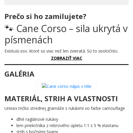
Prečo si ho zamilujete?
🐾 Cane Corso – sila ukrytá v
písmenách
Existujú psy, ktoré sú viac než len zvieratá. Sú to spoločníci,
ochrancovia a živé sochy svalnatej dokonalosti. Cane Corso je
ZOBRAZIŤ VIAC
presne taký – a tento motív to vyjadruje spôsobom, ktorý
jednoducho zastaví pohľad.
GALÉRIA
Prečo je tento motív úžasný?
Čierna silueta Cane Corsa v pevnom, hrdinom postoji je
MATERIÁL, STRIH A VLASTNOSTI
vyplnená samotným názvom plemena – písmenami CANE
CORSO, ktoré dokonale vypĺňajú telo psa. Nápad je to geniálne
Unisex tričko strednej gramáže s rukávmi vo farbe camouflage
jednoduchý a pritom vizuálne mimoriadne silný. Obrys mocného
tela, vzpriamená hlava s obojkom, pevné nohy – všetko v jednej
dlhé raglánové rukávy
čistej, čiernej grafike, ktorá hovorí za seba bez jediného
lem priekrčníka z rebrového úpletu 1:1 s 5 % elastanu
zbytočného prvku.
strih s bočnými švami