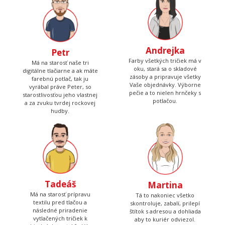
Andrejka
Petr
Farby všetkých tričiek má v
Má na starosť naše tri
oku, stará sa o skladové
digitálne tlačiarne a ak máte
zásoby a pripravuje všetky
farebnú potlač, tak ju
Vaše objednávky. Výborne
vyrábal práve Peter, so
pečie a to nielen hrnčeky s
starostlivosťou jeho vlastnej
potlačou.
a za zvuku tvrdej rockovej
hudby.
Tadeáš
Martina
Má na starosť prípravu
Tá to nakoniec všetko
textilu pred tlačou a
skontroluje, zabalí, prilepí
následné priradenie
štítok s adresou a dohliada
vytlačených tričiek k
aby to kuriér odviezol.