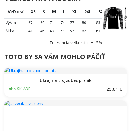
Veľkosť
XS
S
M
L
XL
2XL
3XL
Výška
67
69
71
74
77
80
83
Šírka
41
45
49
53
57
62
67
Tolerancia veľkosti je +- 5%
TOTO BY SA VÁM MOHLO PÁČIŤ
Ukrajina trojzubec prsník
25.61 €
NA SKLADE