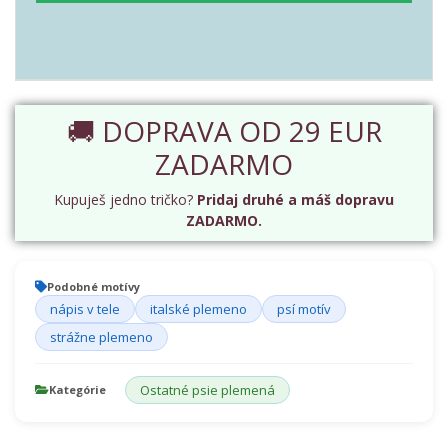
🚚 DOPRAVA OD 29 EUR
ZADARMO
Kupuješ jedno tričko?
Pridaj druhé a máš dopravu
ZADARMO.
Podobné motívy
nápis v tele
italské plemeno
psí motív
strážne plemeno
Ostatné psie plemená
Kategórie