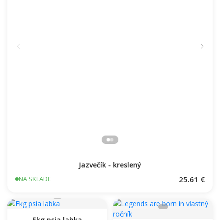
Jazvečík - kreslený
25.61 €
NA SKLADE
Ekg psia labka