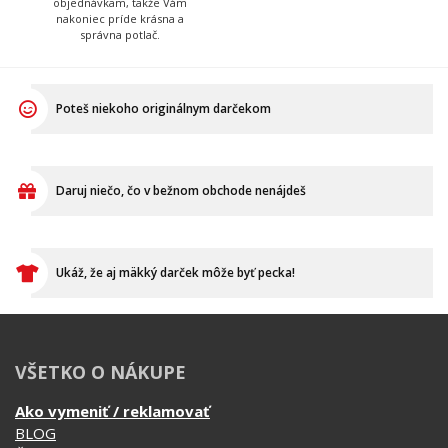
objednávkam, takže Vám
nakoniec príde krásna a
správna potlač.
Poteš niekoho originálnym darčekom
Daruj niečo, čo v bežnom obchode nenájdeš
Ukáž, že aj mäkký darček môže byť pecka!
VŠETKO O NÁKUPE
Ako vymeniť / reklamovať
BLOG