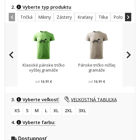
2.
Vyberte typ produktu
Tričká
Mikiny
Zástery
Kraťasy
Tilka
Polokošele
Klasické pánske tričko
Pánske tričko nižšej
Mikin
vyššej gramáže
gramáže
od
16.91 €
od
16.91 €
3.
Vyberte veľkosť:
VEĽKOSTNÁ TABUĽKA
XS
S
M
L
XL
2XL
3XL
4.
Vyberte farbu:
Dostupnosť