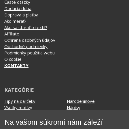
Časté otázky
Dodacia doba
Doprava a platba
Ako merať?
Ako sa starať o textil?
Affiliate
Ochrana osobných údajov
Obchodné podmienky
Podmienky použitia webu
O cookie
KONTAKTY
KATEGÓRIE
Tipy na darčeky
Narodeninové
Všetky motívy
Nápisy
Darčekové poukazy
Povolania
Na vašom súkromí nám záleží
Auto - Moto
Pre kamarátky a kamarátov