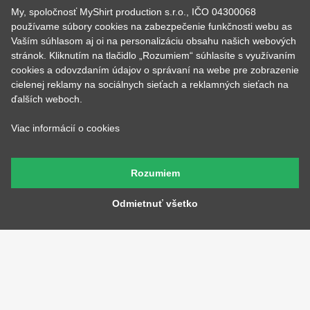
Hrnčeky
Rodinné
My, spoločnosť MyShirt production s.r.o., IČO 04300068
Cestovanie
Sex
používame súbory cookies na zabezpečenie funkčnosti webu as
EKG - moje srdce bije
Športy
Vaším súhlasom aj oi na personalizáciu obsahu našich webových
Evolúcia
Školské
stránok. Kliknutím na tlačidlo „Rozumiem“ súhlasíte s využívaním
Film a Seriál
Tehotenské tričká
cookies a odovzdaním údajov o správaní na webe pre zobrazenie
Geek
Vianoce a Veľká noc
cielenej reklamy na sociálnych sieťach a reklamných sieťach na
Hobby
Vojenské
ďalších weboch.
Hudobné
Významné dni
Jedlo, pitie a relax
Zvierata
Viac informácií o cookies
Kvetiny
MyShirt
Láska
Rozumiem
Odmietnuť všetko
SOCIÁLNE SIETE
KONTAKT