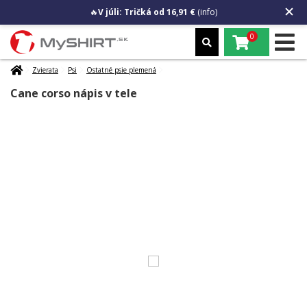
🔥
V júli: Tričká od 16,91 €
(info)
0
Zvierata
Psi
Ostatné psie plemená
Cane corso nápis v tele