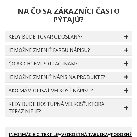
NA ČO SA ZÁKAZNÍCI ČASTO
PÝTAJÚ?
KEDY BUDE TOVAR ODOSLANÝ?
JE MOŽNÉ ZMENIŤ FARBU NÁPISU?
ČO AK CHCEM POTLAČ INAM?
JE MOŽNÉ ZMENIŤ NÁPIS NA PRODUKTE?
AKO MÁM OPÍSAŤ VEĽKOSŤ NÁPISU?
KEDY BUDE DOSTUPNÁ VEĽKOSŤ, KTORÁ
TERAZ NIE JE?
INFORMÁCIE O TEXTILE
VEĽKOSTNÁ TABUĽKA
PODOBNÉ P