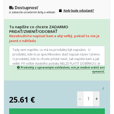
Dostupnosť
Kedy bude odoslané?
si zobrazíte označením farby a veľkosti
Tu napíšte co chcete ZADARMO
PRIDAŤ/ZMENIŤ/ODOBRÁŤ
Nezabudnite napísať kam a aký veľký, pokiaľ to nie je
jasné z náhľadu
Produkty s upraveným vzhľadom, nie je možné vrátiť ani
vymeniť.
/
25.61
€
-
+