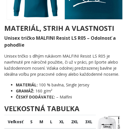
vytvára dokonalú atmosféru pohybu a dobrodružstva. Silueta
cyklistu skloneného nad riadidlami vyžaruje rýchlosť a
odhodlanie. V pozadí sa týči veža historickej budovy, za ňou sa
vlní horský hrebeň a po stranách rastú stromy – všetko
zachytené jediným plynulým ťahom štetca. Žiadne zbytočné
MATERIÁL, STRIH A VLASTNOSTI
detaily, len čistá energia výletu.
Unisex tričko MALFINI Resist LS R05 – Odolnosť a
Komu urobí radosť?
pohodlie
🔥 Každému, kto pozná ten pocit, keď šliapanie do
Unisex tričko s dlhým rukávom MALFINI Resist LS R05 je
pedálov vyčistí hlavu lepšie ako čokoľvek iné
navrhnuté pre náročné použitie, či už v práci, pri športe alebo
💪 Nadšencom cestnej aj rekreačnej cyklistiky, ktorí berú
každodennom nosení. Vďaka odolnej predzrazenej bavlne je
bicykel ako spôsob života
ideálna voľbu pre pracovné odevy alebo každodenné nosenie.
🌟 Milovníkom prírody aj mesta, pretože tento motív
spája oboje v jednom obraze
MATERIÁL:
100 % bavlna, Single Jersey
🎯 Tým, čo hľadajú originálny a zároveň nadčasový motív
GRAMÁŽ:
160 g/m²
s osobným príbehom
ČESKÝ DODÁVATEĽ:
– Malfini
Sadni, šliapaj a ukáž svetu, čo ťa ženie dopredu. Tento motív je
VEĽKOSTNÁ TABUĽKA
presne pre teba!
Veľkosť
S
M
L
XL
2XL
3XL