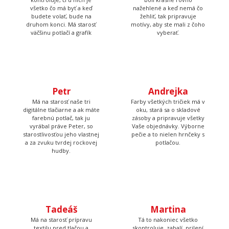
Tom
Prijíma objednávky,
kontroluje, či u nich je
Lucka
všetko čo má byť a keď
budete volať, bude na
Stará sa o to, aby potlače
druhom konci. Má starosť
boli krásne rovno
väčšinu potlačí a grafík
nažehlené a keď nemá čo
žehliť, tak pripravuje
motívy, aby ste mali z čoho
vyberať.
Petr
Andrejka
Má na starosť naše tri
Farby všetkých tričiek má v
digitálne tlačiarne a ak máte
oku, stará sa o skladové
farebnú potlač, tak ju
zásoby a pripravuje všetky
vyrábal práve Peter, so
Vaše objednávky. Výborne
starostlivosťou jeho vlastnej
pečie a to nielen hrnčeky s
a za zvuku tvrdej rockovej
potlačou.