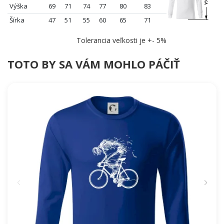
Výška
69
71
74
77
80
83
Šírka
47
51
55
60
65
71
Tolerancia veľkosti je +- 5%
TOTO BY SA VÁM MOHLO PÁČIŤ