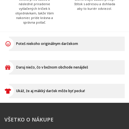
hudby.
Tadeáš
Martina
Má na starosť prípravu
Tá to nakoniec všetko
textilu pred tlačou a
skontroluje, zabalí, prilepí
následné priradenie
štítok s adresou a dohliada
vytlačených tričiek k
aby to kuriér odviezol.
objednávkam, takže Vám
nakoniec príde krásna a
správna potlač.
Poteš niekoho originálnym darčekom
Daruj niečo, čo v bežnom obchode nenájdeš