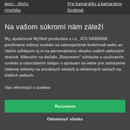
KATEGÓRIE
Na vašom súkromí nám záleží
Tipy na darčeky
Narodeninové
Všetky motívy
Nápisy
My, spoločnosť MyShirt production s.r.o., IČO 04300068
Darčekové poukazy
Povolania
používame súbory cookies na zabezpečenie funkčnosti webu as
Auto - Moto
Pre kamarátky a kamarátov
Vaším súhlasom aj oi na personalizáciu obsahu našich webových
Hrnčeky
Rodinné
stránok. Kliknutím na tlačidlo „Rozumiem“ súhlasíte s využívaním
cookies a odovzdaním údajov o správaní na webe pre zobrazenie
Cestovanie
Sex
cielenej reklamy na sociálnych sieťach a reklamných sieťach na
EKG - moje srdce bije
Športy
ďalších weboch.
Evolúcia
Školské
Film a Seriál
Tehotenské tričká
Viac informácií o cookies
Geek
Vianoce a Veľká noc
Hobby
Vojenské
Hudobné
Významné dni
Rozumiem
Jedlo, pitie a relax
Zvierata
Kvetiny
MyShirt
Odmietnuť všetko
Láska