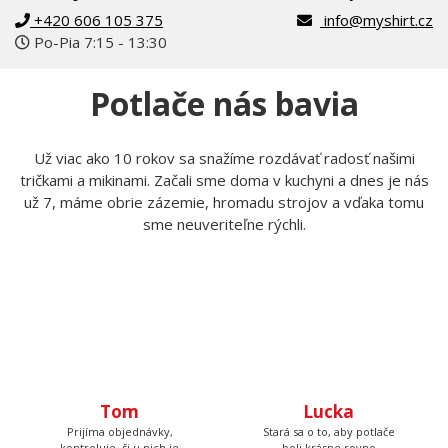
Tomáš Laurin
Pokiaľ čokoľvek nevieš, kontaktuj nás
Zavolajte nám
Napíšte nám
+420 606 105 375
info@myshirt.cz
Po-Pia 7:15 - 13:30
Potlače nás bavia
Už viac ako 10 rokov sa snažíme rozdávať radosť našimi
tričkami a mikinami. Začali sme doma v kuchyni a dnes je nás
už 7, máme obrie zázemie, hromadu strojov a vďaka tomu
sme neuveriteľne rýchli.