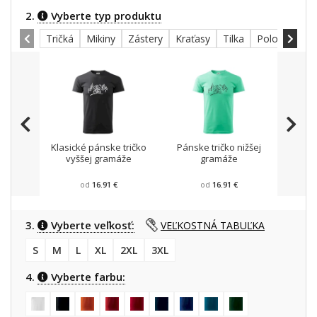
2.
Vyberte typ produktu
Tričká
Mikiny
Zástery
Kraťasy
Tilka
Polokošele
Klasické pánske tričko
Pánske tričko nižšej
Mikin
vyššej gramáže
gramáže
od
16.91 €
od
16.91 €
3.
Vyberte veľkosť:
VEĽKOSTNÁ TABUĽKA
S
M
L
XL
2XL
3XL
4.
Vyberte farbu: