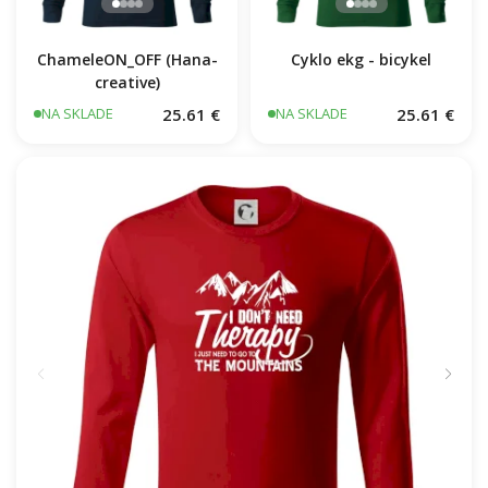
Cyklo ekg - bicykel
ChameleON_OFF (Hana-
creative)
25.61 €
25.61 €
NA SKLADE
NA SKLADE