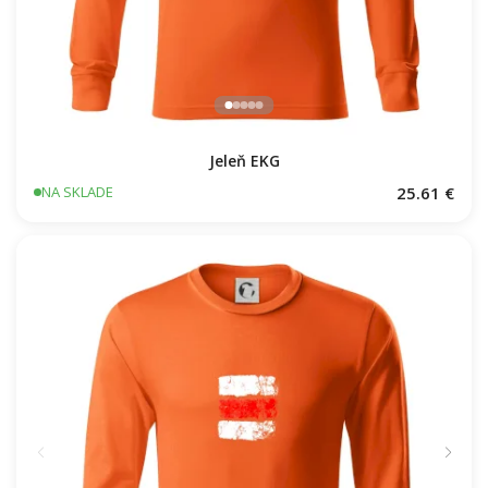
Jeleň EKG
25.61 €
NA SKLADE