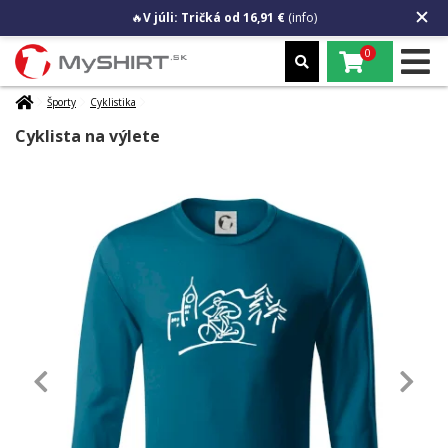
🔥
V júli: Tričká od 16,91 €
(info)
0
Športy
Cyklistika
Cyklista na výlete