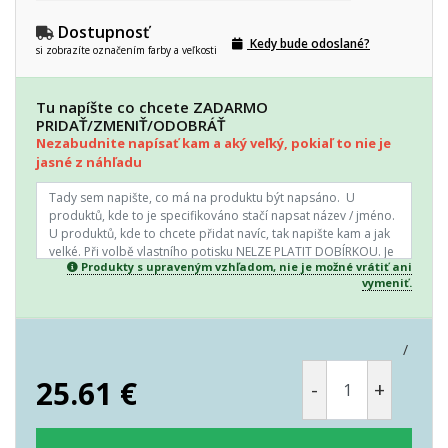
Dostupnosť
Kedy bude odoslané?
si zobrazíte označením farby a veľkosti
Tu napíšte co chcete ZADARMO
PRIDAŤ/ZMENIŤ/ODOBRÁŤ
Nezabudnite napísať kam a aký veľký, pokiaľ to nie je
jasné z náhľadu
Produkty s upraveným vzhľadom, nie je možné vrátiť ani
vymeniť.
/
25.61
€
-
+