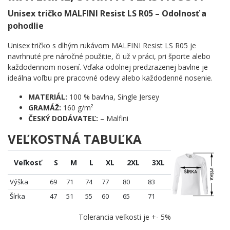
🚴 Vášnivým cyklistom, ktorí trávia víkendy v sedle
Unisex tričko MALFINI Resist LS R05 – Odolnosť a
namiesto na gauči
pohodlie
🔧 Nadšencom do mechaniky bicyklov, ktorí poznajú
rozdiel medzi každým typom prevodníka
Unisex tričko s dlhým rukávom MALFINI Resist LS R05 je
💪 Pretekárom aj rekreačným jazdcom, ktorí milujú pocit
navrhnuté pre náročné použitie, či už v práci, pri športe alebo
slobody na ceste alebo v teréne
každodennom nosení. Vďaka odolnej predzrazenej bavlne je
🎯 Každému, kto hľadá originálny a výstižný darček pre
ideálna voľbu pre pracovné odevy alebo každodenné nosenie.
cyklistu vo svojom okolí
MATERIÁL:
100 % bavlna, Single Jersey
Točia sa kolesá, točí sa život. Zaobstaraj si tento motív a daj svetu
GRAMÁŽ:
160 g/m²
vedieť, čo ťa poháňa – ozubené koleso, čerstvý vzduch a kilometre
ČESKÝ DODÁVATEĽ:
– Malfini
pod nohami. ✨
VEĽKOSTNÁ TABUĽKA
Veľkosť
S
M
L
XL
2XL
3XL
Výška
69
71
74
77
80
83
Šírka
47
51
55
60
65
71
Tolerancia veľkosti je +- 5%