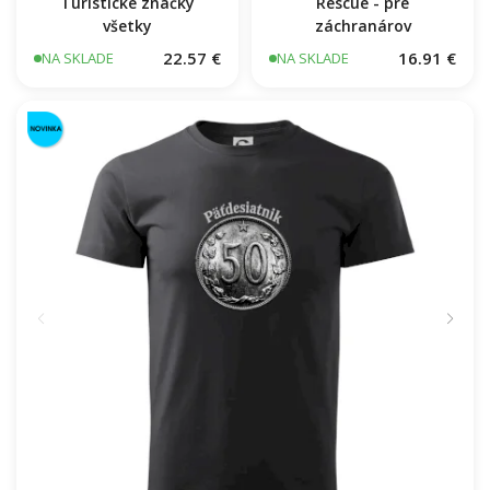
Turistické značky
Rescue - pre
všetky
záchranárov
22.57 €
16.91 €
NA SKLADE
NA SKLADE