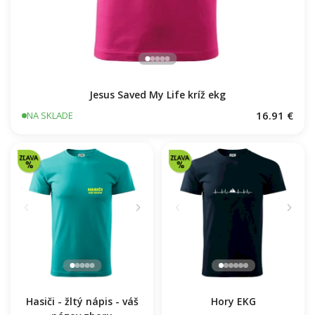
Jesus Saved My Life kríž ekg
16.91 €
NA SKLADE
Hasiči - žltý nápis - váš
Hory EKG