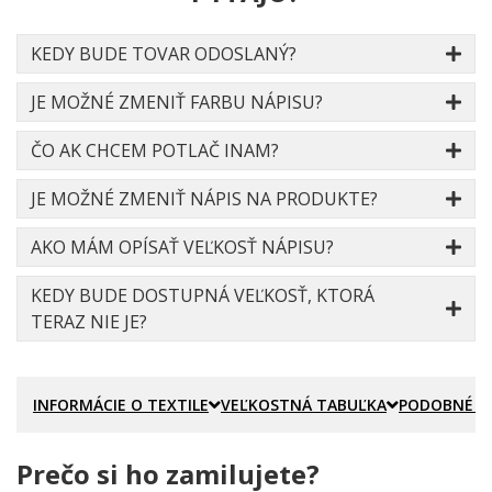
KEDY BUDE TOVAR ODOSLANÝ?
JE MOŽNÉ ZMENIŤ FARBU NÁPISU?
ČO AK CHCEM POTLAČ INAM?
JE MOŽNÉ ZMENIŤ NÁPIS NA PRODUKTE?
AKO MÁM OPÍSAŤ VEĽKOSŤ NÁPISU?
KEDY BUDE DOSTUPNÁ VEĽKOSŤ, KTORÁ
TERAZ NIE JE?
INFORMÁCIE O TEXTILE
VEĽKOSTNÁ TABUĽKA
PODOBNÉ P
Prečo si ho zamilujete?