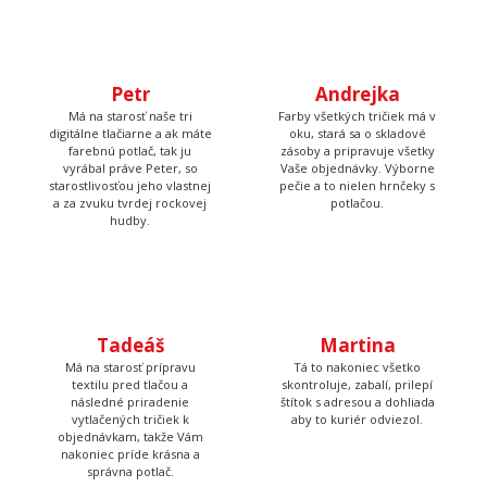
Petr
Andrejka
Má na starosť naše tri
Farby všetkých tričiek má v
digitálne tlačiarne a ak máte
oku, stará sa o skladové
farebnú potlač, tak ju
zásoby a pripravuje všetky
vyrábal práve Peter, so
Vaše objednávky. Výborne
starostlivosťou jeho vlastnej
pečie a to nielen hrnčeky s
a za zvuku tvrdej rockovej
potlačou.
hudby.
Tadeáš
Martina
Má na starosť prípravu
Tá to nakoniec všetko
textilu pred tlačou a
skontroluje, zabalí, prilepí
následné priradenie
štítok s adresou a dohliada
vytlačených tričiek k
aby to kuriér odviezol.
objednávkam, takže Vám
nakoniec príde krásna a
správna potlač.