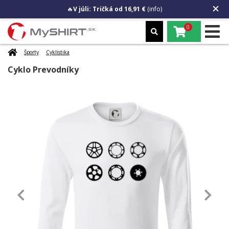
🔥
V júli: Tričká od 16,91 €
(info)
0
Športy
Cyklistika
Cyklo Prevodníky