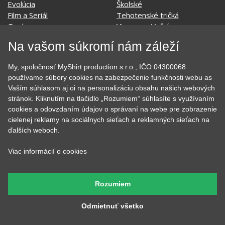
Film a Seriál
Tehotenské tričká
Geek
Vianoce a Veľká noc
Hobby
Vojenské
Hudobné
Významné dni
Na vašom súkromí nám záleží
Jedlo, pitie a relax
Zvierata
Kvetiny
MyShirt
My, spoločnosť MyShirt production s.r.o., IČO 04300068
Láska
používame súbory cookies na zabezpečenie funkčnosti webu as
Vaším súhlasom aj oi na personalizáciu obsahu našich webových
stránok. Kliknutím na tlačidlo „Rozumiem“ súhlasíte s využívaním
cookies a odovzdaním údajov o správaní na webe pre zobrazenie
SOCIÁLNE SIETE
cielenej reklamy na sociálnych sieťach a reklamných sieťach na
ďalších weboch.
Viac informácií o cookies
KONTAKT
Rozumiem
MyShirt production s.r.o.
Odmietnuť všetko
+420 606 105 375