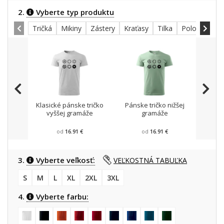
2.
Vyberte typ produktu
Tričká
Mikiny
Zástery
Kraťasy
Tilka
Polokošele
Klasické pánske tričko
Pánske tričko nižšej
Mikin
vyššej gramáže
gramáže
od
16.91 €
od
16.91 €
3.
Vyberte veľkosť:
VEĽKOSTNÁ TABUĽKA
S
M
L
XL
2XL
3XL
4.
Vyberte farbu: