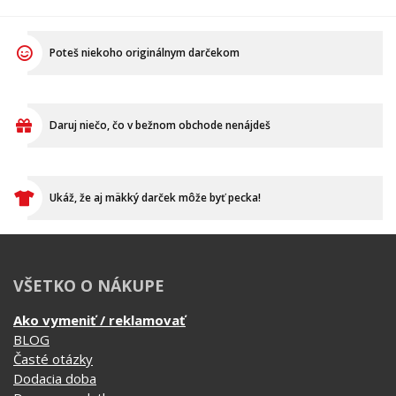
Poteš niekoho originálnym darčekom
Daruj niečo, čo v bežnom obchode nenájdeš
Ukáž, že aj mäkký darček môže byť pecka!
VŠETKO O NÁKUPE
Ako vymeniť / reklamovať
BLOG
Časté otázky
Dodacia doba
Doprava a platba