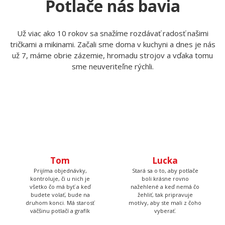
Potlače nás bavia
Už viac ako 10 rokov sa snažíme rozdávať radosť našimi
tričkami a mikinami. Začali sme doma v kuchyni a dnes je nás
už 7, máme obrie zázemie, hromadu strojov a vďaka tomu
sme neuveriteľne rýchli.
Tom
Lucka
Prijíma objednávky,
Stará sa o to, aby potlače
kontroluje, či u nich je
boli krásne rovno
všetko čo má byť a keď
nažehlené a keď nemá čo
budete volať, bude na
žehliť, tak pripravuje
druhom konci. Má starosť
motívy, aby ste mali z čoho
väčšinu potlačí a grafík
vyberať.