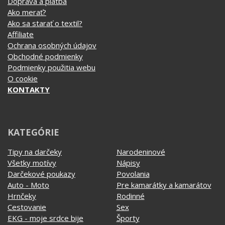
Ako merať?
Ako sa starať o textil?
Affiliate
Ochrana osobných údajov
Obchodné podmienky
Podmienky použitia webu
O cookie
KONTAKTY
KATEGÓRIE
Tipy na darčeky
Narodeninové
Všetky motívy
Nápisy
Darčekové poukazy
Povolania
Auto - Moto
Pre kamarátky a kamarátov
Hrnčeky
Rodinné
Cestovanie
Sex
EKG - moje srdce bije
Športy
Evolúcia
Školské