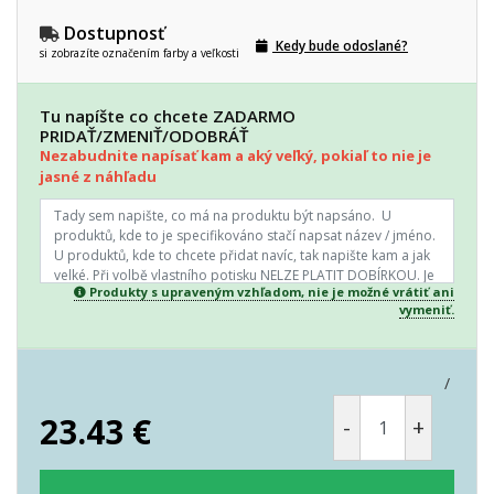
Dostupnosť
Kedy bude odoslané?
si zobrazíte označením farby a veľkosti
Tu napíšte co chcete ZADARMO
PRIDAŤ/ZMENIŤ/ODOBRÁŤ
Nezabudnite napísať kam a aký veľký, pokiaľ to nie je
jasné z náhľadu
Produkty s upraveným vzhľadom, nie je možné vrátiť ani
vymeniť.
/
23.43
€
-
+