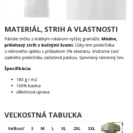
Komu urobí radosť?
🔥 Každému hokejbalistovi, ktorý trávi víkendy na ihrisku
bez strechy
MATERIÁL, STRIH A VLASTNOSTI
💪 Hráčom street hockey, pre ktorých je asfalt druhý
domov
Pánske tričko s krátkym rukávom vyššej gramáže.
Módne,
🎯 Fanúšikom, ktorí vedia, že skutočná hra nepotrebuje
priliehavý strih s bočnými švami.
Úzky lem priekrčníka
ľad
z rebrového úpletu s prídavkom 5% elastanu. Vnútorná časť
🌟 Komukoľvek, kto chce ukázať, čo mu naozaj bije v
zadného priekrčníku začistená páskou. Spevnený ramenný šev.
hrudi
Špecifikácia:
Nečakaj, kým ťa predbehnú ostatní spoluhráči. Tento motív je pre
180 g / m2
tých, čo hrajú srdcom – a nosí ho s hrdosťou. Daj svetu vedieť, čo
100% bavlna
ťa poháňa! ✨
silikónová úprava
VEĽKOSTNÁ TABUĽKA
Veľkosť
S
M
L
XL
2XL
3XL