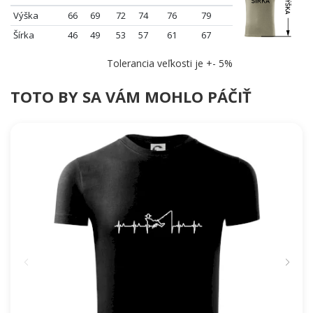
Výška
66
69
72
74
76
79
Šírka
46
49
53
57
61
67
Tolerancia veľkosti je +- 5%
TOTO BY SA VÁM MOHLO PÁČIŤ