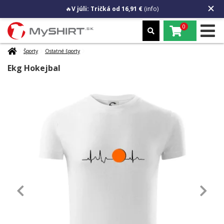
🔥
V júli: Tričká od 16,91 €
(info)
0
Športy
Ostatné športy
Ekg Hokejbal