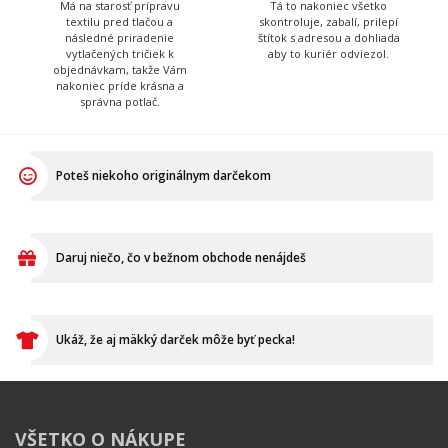
Má na starosť prípravu
Tá to nakoniec všetko
textilu pred tlačou a
skontroluje, zabalí, prilepí
následné priradenie
štítok s adresou a dohliada
vytlačených tričiek k
aby to kuriér odviezol.
objednávkam, takže Vám
nakoniec príde krásna a
správna potlač.
Poteš niekoho originálnym darčekom
Daruj niečo, čo v bežnom obchode nenájdeš
Ukáž, že aj mäkký darček môže byť pecka!
VŠETKO O NÁKUPE