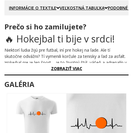
INFORMÁCIE O TEXTILE
VEĽKOSTNÁ TABUĽKA
PODOBNÉ P
Prečo si ho zamilujete?
🔥 Hokejbal ti bije v srdci!
Niektorí ľudia žijú pre futbal, iní pre hokej na ľade. Ale tí
skutočne odvážni? Tí vymenili korčule za tenisky a ľad za asfalt.
Hokejbal nie je len šport – je to životný štýl, vášeň a adrenalín v
ZOBRAZIŤ VIAC
každom údere.
Prečo je tento motív úžasný?
GALÉRIA
Dizajn hovorí všetko bez jediného slova. Klasická EKG krivka
srdcového tepu plynie pokojne... až kým nenarazí na žiarivú
oranžovú loptičku. Práve tam srdce vybuchne do divoké rytmu.
Čierna línia pulzu v kombinácii s výraznou oranžovou farbou
hokejbalovej loptičky vytvára dokonalý kontrast – jednoduchý,
moderný a okamžite zrozumiteľný každému, kto vie, čo
znamená žiť pre hru.