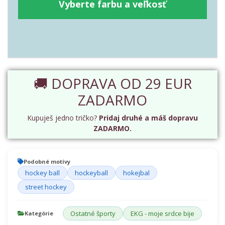
Vyberte farbu a veľkosť
🚚 DOPRAVA OD 29 EUR
ZADARMO
Kupuješ jedno tričko?
Pridaj druhé a máš dopravu
ZADARMO.
Podobné motívy
hockey ball
hockeyball
hokejbal
street hockey
Ostatné športy
EKG - moje srdce bije
Kategórie