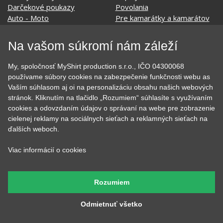
Darčekové poukazy
Povolania
Auto - Moto
Pre kamarátky a kamarátov
Hrnčeky
Rodinné
Cestovanie
Sex
Na vašom súkromí nám záleží
EKG - moje srdce bije
Športy
Evolúcia
Školské
My, spoločnosť MyShirt production s.r.o., IČO 04300068
Film a Seriál
Tehotenské tričká
používame súbory cookies na zabezpečenie funkčnosti webu as
Geek
Vianoce a Veľká noc
Vaším súhlasom aj oi na personalizáciu obsahu našich webových
Hobby
Vojenské
stránok. Kliknutím na tlačidlo „Rozumiem“ súhlasíte s využívaním
Hudobné
Významné dni
cookies a odovzdaním údajov o správaní na webe pre zobrazenie
Jedlo, pitie a relax
Zvierata
cielenej reklamy na sociálnych sieťach a reklamných sieťach na
Kvetiny
MyShirt
ďalších weboch.
Láska
Viac informácií o cookies
SOCIÁLNE SIETE
Rozumiem
Odmietnuť všetko