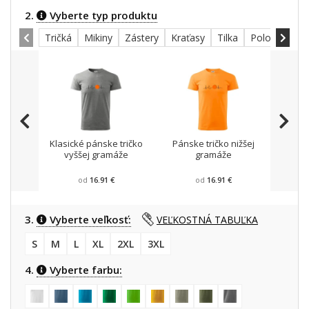
2.
Vyberte typ produktu
Tričká
Mikiny
Zástery
Kraťasy
Tilka
Polokošele
Klasické pánske tričko
Pánske tričko nižšej
Mikin
vyššej gramáže
gramáže
od
16.91 €
od
16.91 €
3.
Vyberte veľkosť:
VEĽKOSTNÁ TABUĽKA
S
M
L
XL
2XL
3XL
4.
Vyberte farbu: