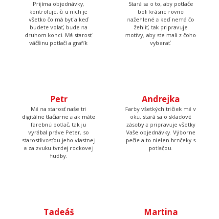
Prijíma objednávky,
Stará sa o to, aby potlače
kontroluje, či u nich je
boli krásne rovno
všetko čo má byť a keď
nažehlené a keď nemá čo
budete volať, bude na
žehliť, tak pripravuje
druhom konci. Má starosť
motívy, aby ste mali z čoho
väčšinu potlačí a grafík
vyberať.
Petr
Andrejka
Má na starosť naše tri
Farby všetkých tričiek má v
digitálne tlačiarne a ak máte
oku, stará sa o skladové
farebnú potlač, tak ju
zásoby a pripravuje všetky
vyrábal práve Peter, so
Vaše objednávky. Výborne
starostlivosťou jeho vlastnej
pečie a to nielen hrnčeky s
a za zvuku tvrdej rockovej
potlačou.
hudby.
Tadeáš
Martina