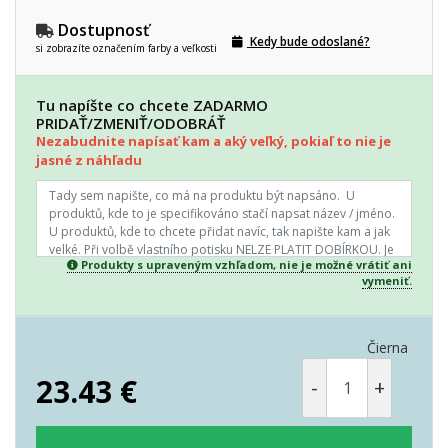
Dostupnosť
Kedy bude odoslané?
si zobrazíte označením farby a veľkosti
Tu napíšte co chcete ZADARMO
PRIDAŤ/ZMENIŤ/ODOBRÁŤ
Nezabudnite napísať kam a aký veľký, pokiaľ to nie je
jasné z náhľadu
Produkty s upraveným vzhľadom, nie je možné vrátiť ani
vymeniť.
Čierna
23.43
€
-
+