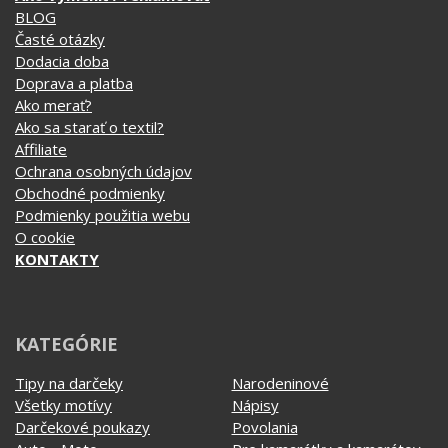
Ochrana osobných údajov
Obchodné podmienky
Podmienky použitia webu
O cookie
KONTAKTY
KATEGÓRIE
Tipy na darčeky
Narodeninové
Všetky motívy
Nápisy
Darčekové poukazy
Povolania
Auto - Moto
Pre kamarátky a kamarátov
Hrnčeky
Rodinné
Cestovanie
Sex
EKG - moje srdce bije
Športy
Evolúcia
Školské
Film a Seriál
Tehotenské tričká
Geek
Vianoce a Veľká noc
Hobby
Vojenské