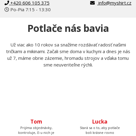
+420 606 105 375
info@myshirt.cz
Po-Pia 7:15 - 13:30
Potlače nás bavia
Už viac ako 10 rokov sa snažíme rozdávať radosť našimi
tričkami a mikinami. Začali sme doma v kuchyni a dnes je nás
už 7, máme obrie zázemie, hromadu strojov a vďaka tomu
sme neuveriteľne rýchli.
Tom
Lucka
Prijíma objednávky,
Stará sa o to, aby potlače
kontroluje, či u nich je
boli krásne rovno
všetko čo má byť a keď
nažehlené a keď nemá čo
budete volať, bude na
žehliť, tak pripravuje
druhom konci. Má starosť
motívy, aby ste mali z čoho
väčšinu potlačí a grafík
vyberať.