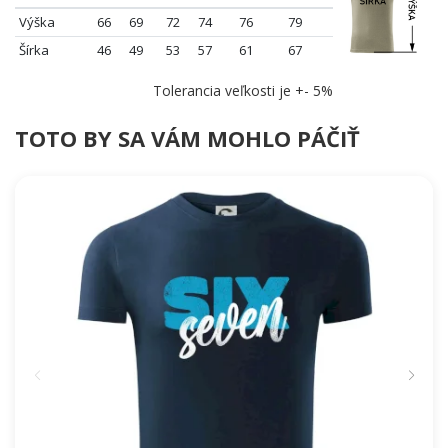
Výška
66
69
72
74
76
79
Šírka
46
49
53
57
61
67
Tolerancia veľkosti je +- 5%
TOTO BY SA VÁM MOHLO PÁČIŤ