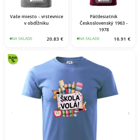
Vaše miesto - vrstevnice
Päťdesiatnik
v obdĺžniku
Československý 1963 -
1978
20.83 €
16.91 €
NA SKLADE
NA SKLADE