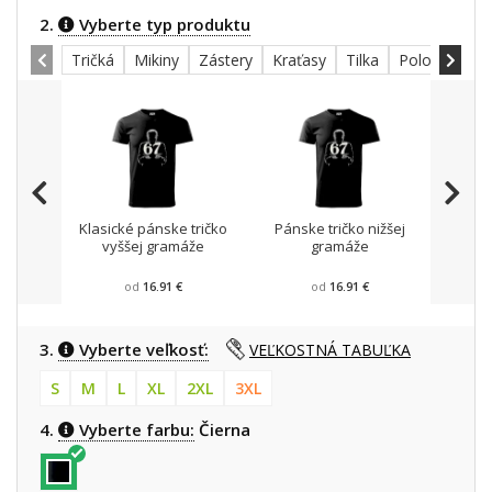
2.
Vyberte typ produktu
Tričká
Mikiny
Zástery
Kraťasy
Tilka
Polokošele
Klasické pánske tričko
Pánske tričko nižšej
Mikin
vyššej gramáže
gramáže
od
16.91 €
od
16.91 €
3.
Vyberte veľkosť:
VEĽKOSTNÁ TABUĽKA
S
M
L
XL
2XL
3XL
4.
Vyberte farbu:
Čierna