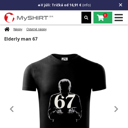
🔥
V júli: Tričká od 16,91 €
(info)
0
Nápisy
Ostatné nápisy
Elderly man 67