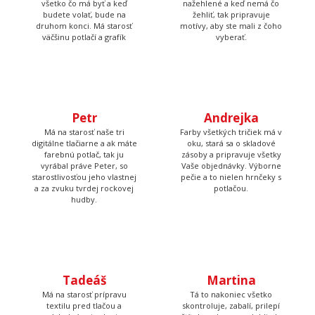
Petr
Andrejka
Má na starosť naše tri
Farby všetkých tričiek má v
digitálne tlačiarne a ak máte
oku, stará sa o skladové
farebnú potlač, tak ju
zásoby a pripravuje všetky
vyrábal práve Peter, so
Vaše objednávky. Výborne
starostlivosťou jeho vlastnej
pečie a to nielen hrnčeky s
a za zvuku tvrdej rockovej
potlačou.
hudby.
Tadeáš
Martina
Má na starosť prípravu
Tá to nakoniec všetko
textilu pred tlačou a
skontroluje, zabalí, prilepí
následné priradenie
štítok s adresou a dohliada
vytlačených tričiek k
aby to kuriér odviezol.
objednávkam, takže Vám
nakoniec príde krásna a
správna potlač.
Poteš niekoho originálnym darčekom