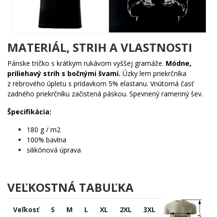
Komu urobí radosť?
🔥 Každému, kto vie, čo znamená „six seven" a smeje sa
pri tom nahlas
MATERIÁL, STRIH A VLASTNOSTI
🧠 Fanúšikom Gen Alpha kultúry a internetových mémov,
ktorí žijú online
Pánske tričko s krátkym rukávom vyššej gramáže.
Módne,
🎯 Tým, ktorí chcú nosiť vnútorný vtip na vonkajšej strane
priliehavý strih s bočnými švami.
Úzky lem priekrčníka
– a čakať, kto pochopí
z rebrového úpletu s prídavkom 5% elastanu. Vnútorná časť
✨ Každému, kto hľadá motív s príbehom, nie len s
zadného priekrčníku začistená páskou. Spevnený ramenný šev.
obrázkom
Špecifikácia:
Nezmeškaj šancu mať kúsok internetovej histórie pri sebe. Pridaj
do košíka a daj svetu vedieť – ty vieš, čo je 67. 🌟
180 g / m2
100% bavlna
silikónová úprava
VEĽKOSTNÁ TABUĽKA
Veľkosť
S
M
L
XL
2XL
3XL