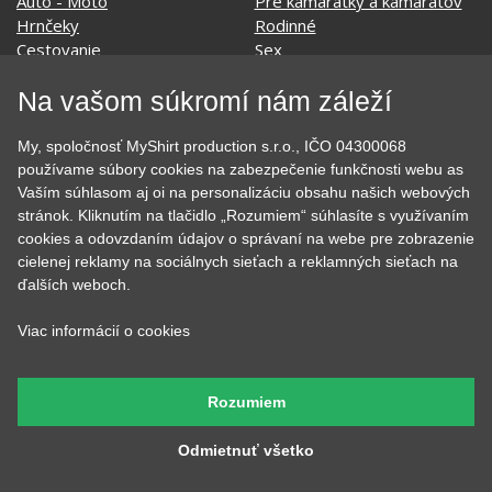
Hudobné
Významné dni
Jedlo, pitie a relax
Zvierata
Kvetiny
MyShirt
Láska
Na vašom súkromí nám záleží
My, spoločnosť MyShirt production s.r.o., IČO 04300068
používame súbory cookies na zabezpečenie funkčnosti webu as
SOCIÁLNE SIETE
Vaším súhlasom aj oi na personalizáciu obsahu našich webových
stránok. Kliknutím na tlačidlo „Rozumiem“ súhlasíte s využívaním
cookies a odovzdaním údajov o správaní na webe pre zobrazenie
cielenej reklamy na sociálnych sieťach a reklamných sieťach na
ďalších weboch.
KONTAKT
Viac informácií o cookies
MyShirt production s.r.o.
+420 606 105 375
Rozumiem
info@myshirt.cz
Odmietnuť všetko
Podhorská 752/50