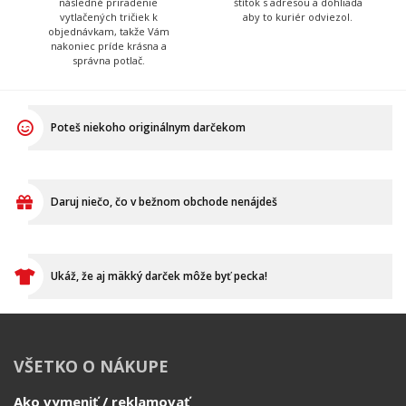
Daruj niečo, čo v bežnom obchode nenájdeš
Ukáž, že aj mäkký darček môže byť pecka!
VŠETKO O NÁKUPE
Ako vymeniť / reklamovať
BLOG
Časté otázky
Dodacia doba
Doprava a platba
Ako merať?
Ako sa starať o textil?
Affiliate