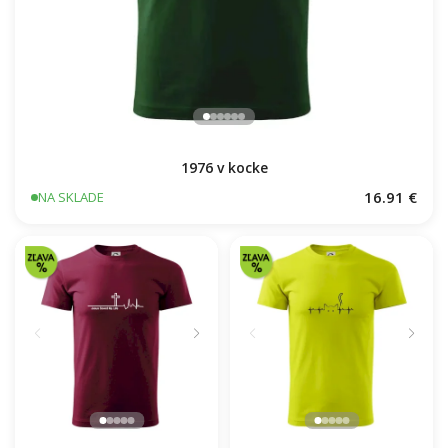
1976 v kocke
16.91 €
NA SKLADE