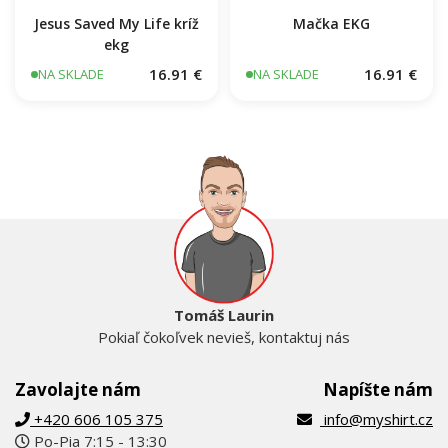
Jesus Saved My Life kríž
Mačka EKG
ekg
16.91 €
16.91 €
NA SKLADE
NA SKLADE
Tomáš Laurin
Pokiaľ čokoľvek nevieš, kontaktuj nás
Zavolajte nám
Napíšte nám
+420 606 105 375
info@myshirt.cz
Po-Pia 7:15 - 13:30