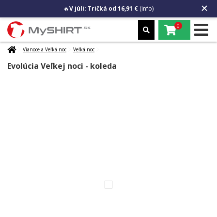
🔥
V júli: Tričká od 16,91 €
(info)
0
Vianoce a Veľká noc
Veľká noc
Evolúcia Veľkej noci - koleda