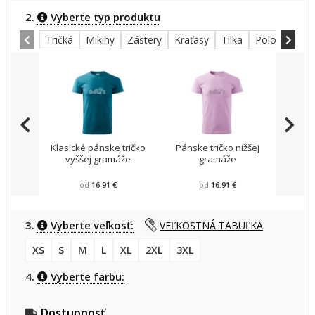
2.
Vyberte typ produktu
Tričká
Mikiny
Zástery
Kraťasy
Tilka
Polokošele
Klasické pánske tričko
Pánske tričko nižšej
Mikin
vyššej gramáže
gramáže
od
16.91 €
od
16.91 €
3.
Vyberte veľkosť:
VEĽKOSTNÁ TABUĽKA
XS
S
M
L
XL
2XL
3XL
4.
Vyberte farbu:
Dostupnosť