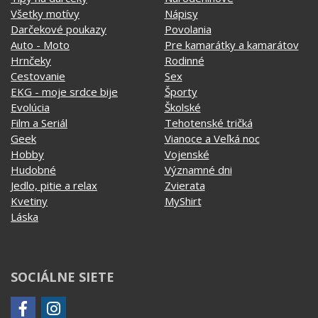
Všetky motívy
Nápisy
Darčekové poukazy
Povolania
Auto - Moto
Pre kamarátky a kamarátov
Hrnčeky
Rodinné
Cestovanie
Sex
EKG - moje srdce bije
Športy
Evolúcia
Školské
Film a Seriál
Tehotenské tričká
Geek
Vianoce a Veľká noc
Hobby
Vojenské
Hudobné
Významné dni
Jedlo, pitie a relax
Zvierata
Kvetiny
MyShirt
Láska
SOCIÁLNE SIETE