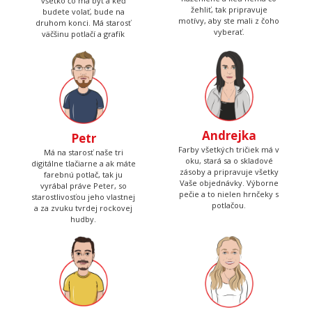
všetko čo má byť a keď
žehliť, tak pripravuje
budete volať, bude na
motívy, aby ste mali z čoho
druhom konci. Má starosť
vyberať.
väčšinu potlačí a grafík
Andrejka
Petr
Farby všetkých tričiek má v
Má na starosť naše tri
oku, stará sa o skladové
digitálne tlačiarne a ak máte
zásoby a pripravuje všetky
farebnú potlač, tak ju
Vaše objednávky. Výborne
vyrábal práve Peter, so
pečie a to nielen hrnčeky s
starostlivosťou jeho vlastnej
potlačou.
a za zvuku tvrdej rockovej
hudby.