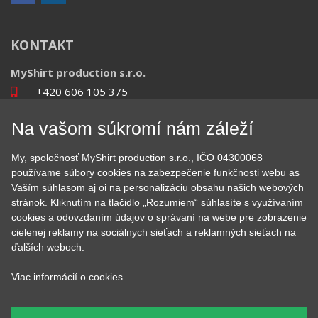
KONTAKT
MyShirt production s.r.o.
+420 606 105 375
info@myshirt.cz
Na vašom súkromí nám záleží
Podhorská 752/50
My, spoločnosť MyShirt production s.r.o., IČO 04300068
46601 Jablonec nad Nisou, Česko
používame súbory cookies na zabezpečenie funkčnosti webu as
Vaším súhlasom aj oi na personalizáciu obsahu našich webových
stránok. Kliknutím na tlačidlo „Rozumiem“ súhlasíte s využívaním
cookies a odovzdaním údajov o správaní na webe pre zobrazenie
cielenej reklamy na sociálnych sieťach a reklamných sieťach na
ďalších weboch.
Viac informácií o cookies
Heureka