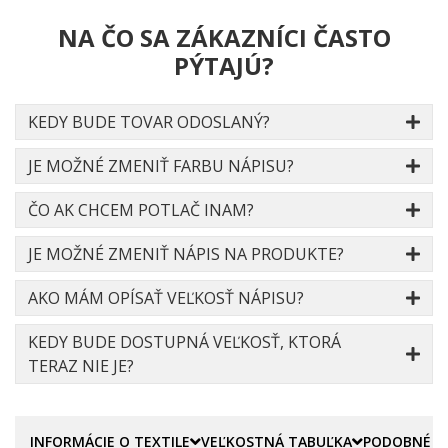
NA ČO SA ZÁKAZNÍCI ČASTO
PÝTAJÚ?
KEDY BUDE TOVAR ODOSLANÝ?
JE MOŽNÉ ZMENIŤ FARBU NÁPISU?
ČO AK CHCEM POTLAČ INAM?
JE MOŽNÉ ZMENIŤ NÁPIS NA PRODUKTE?
AKO MÁM OPÍSAŤ VEĽKOSŤ NÁPISU?
KEDY BUDE DOSTUPNÁ VEĽKOSŤ, KTORÁ
TERAZ NIE JE?
INFORMÁCIE O TEXTILE
VEĽKOSTNÁ TABUĽKA
PODOBNÉ P