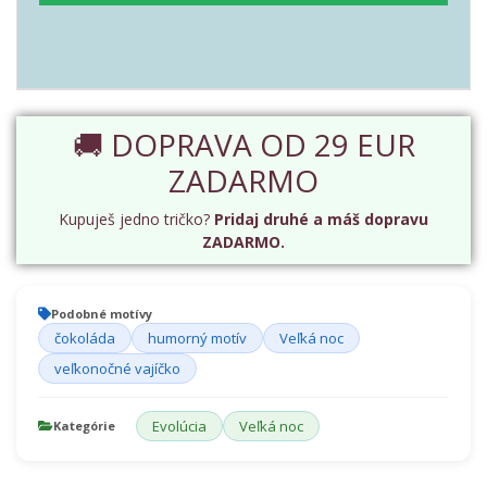
🚚 DOPRAVA OD 29 EUR
ZADARMO
Kupuješ jedno tričko?
Pridaj druhé a máš dopravu
ZADARMO.
Podobné motívy
čokoláda
humorný motív
Veľká noc
veľkonočné vajíčko
Evolúcia
Veľká noc
Kategórie