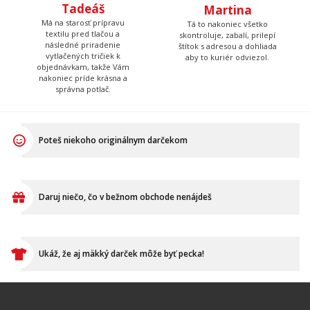
Tadeáš
Martina
Má na starosť prípravu
Tá to nakoniec všetko
textilu pred tlačou a
skontroluje, zabalí, prilepí
následné priradenie
štítok s adresou a dohliada
vytlačených tričiek k
aby to kuriér odviezol.
objednávkam, takže Vám
nakoniec príde krásna a
správna potlač.
Poteš niekoho originálnym darčekom
Daruj niečo, čo v bežnom obchode nenájdeš
Ukáž, že aj mäkký darček môže byť pecka!