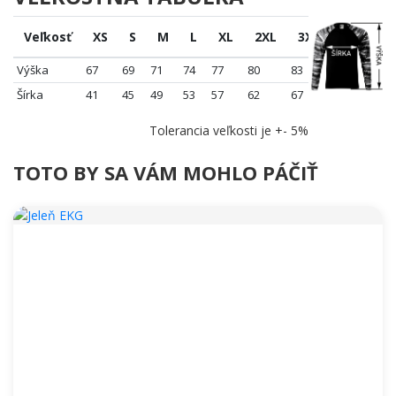
Veľkosť
XS
S
M
L
XL
2XL
3XL
Výška
67
69
71
74
77
80
83
Šírka
41
45
49
53
57
62
67
Tolerancia veľkosti je +- 5%
TOTO BY SA VÁM MOHLO PÁČIŤ