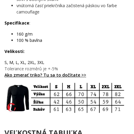
vnútorná časť priekrčníka začistená páskou vo farbe
Komu urobí radosť?
camouflage
🔥 Každému, kto Veľkú noc berie s nadhľadom a zdravou
Specifikace
:
dávkou humoru
✨ Priateľom a príbuzným, ktorí ocenia vtipný darček
160 g/m
namiesto ďalšej čokoládovej figúrky
100 % bavlna
💡 Tým, čo vedia, že najlepšia koleda nie je tá najdlhšia,
Velikosti:
ale tá najchutnejšia
🎯 Milovníkom originálnych motívov, ktoré rozprávajú
S, M, L, XL, 2XL, 3XL
príbeh bez jediného slova
Tolerance rozměrů je +-5%
Ako zmerať triko? Tu sa to dočítate >>
Vyber si tento motív a daj Veľkej noci nový rozmer – lebo tradície
sú krásne, ale s trochou humoru sú nezabudnuteľné. ✨
VEĽKOSTNÁ TABUĽKA