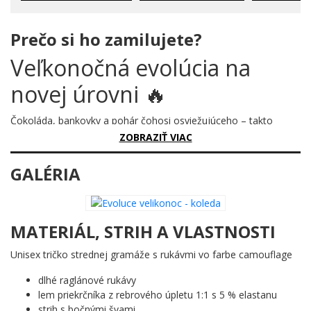
Prečo si ho zamilujete?
Veľkonočná evolúcia na
novej úrovni 🔥
Čokoláda, bankovky a pohár čohosi osviežujúceho – takto
vyzerá koleda pre dospelých. Zabudni na tradičné kraslice v
ZOBRAZIŤ VIAC
košíku a vitaj vo svete, kde Veľká noc konečne dospela.
GALÉRIA
Prečo je tento motív úžasný?
Tento motív zachytáva štyri ikonické symboly usporiadané do
jedného radu ako dokonalá časová os dospeláckeho sviatku.
MATERIÁL, STRIH A VLASTNOSTI
Jedno zdobené vajíčko s ornamentmi naznačuje, kde všetko
začalo. Potom príde tabuľka čokolády, tučná hrsteň bankoviek
Unisex tričko strednej gramáže s rukávmi vo farbe camouflage
zopnutých gumičkou a napokon pohár s bublinkami – pretože
každá poriadna koleda si zaslúži dôstojné zakončenie. Celý
dlhé raglánové rukávy
motív je vyhotovený čistými čiernymi obrysovými kresbami na
lem priekrčníka z rebrového úpletu 1:1 s 5 % elastanu
bielom podklade, čo mu dodáva elegantnú, humornou ľahkosť.
strih s bočnými švami