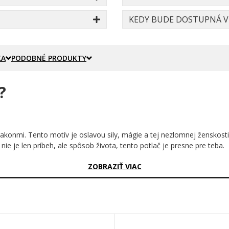
KEDY BUDE DOSTUPNÁ VE
KA
PODOBNÉ PRODUKTY
?
rakonmi. Tento motív je oslavou sily, mágie a tej nezlomnej ženskosti,
 nie je len príbeh, ale spôsob života, tento potlač je presne pre teba.
sný?
ZOBRAZIŤ VIAC
kolo ktorej sa vinie dvojica malých drakov – jeden tmavomodrý, zúriv
 kompozícia je spracovaná v štýle detailnej ručnej ilustrácie s je
kou atmosférou.