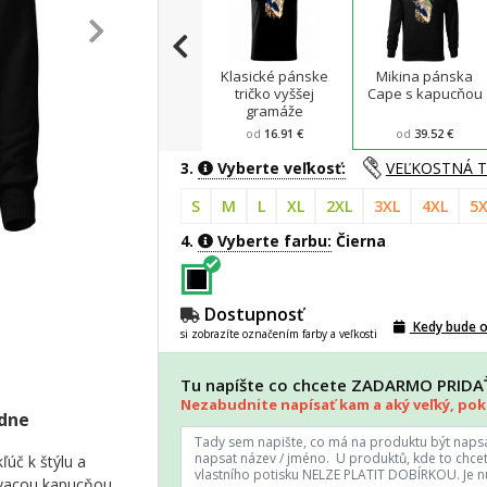
Klasické pánske
Mikina pánska
tričko vyššej
Cape s kapucňou
gramáže
od
16.91 €
od
39.52 €
3.
Vyberte veľkosť:
VEĽKOSTNÁ 
S
M
L
XL
2XL
3XL
4XL
5X
4.
Vyberte farbu:
Čierna
Dostupnosť
Kedy bude 
si zobrazíte označením farby a veľkosti
Tu napíšte co chcete ZADARMO PRID
Nezabudnite napísať kam a aký veľký, poki
adne
ľúč k štýlu a
ovacou kapucňou