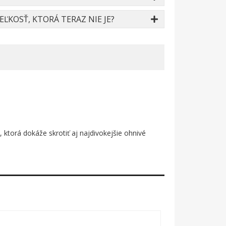
ĽKOSŤ, KTORÁ TERAZ NIE JE?
 ktorá dokáže skrotiť aj najdivokejšie ohnivé
ý a plný ostrých zubov, druhý zelený, hravý,
mným polotónovým tieňovaním na tmavom pozadí.