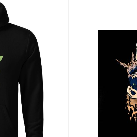
gie a drakov
ci a osude
vo hrdo na povrchu
špirujú sa nimi
teba hlasnejšie ako akýkoľvek prejav. Pridaj ho do košíka, kým ho nezob