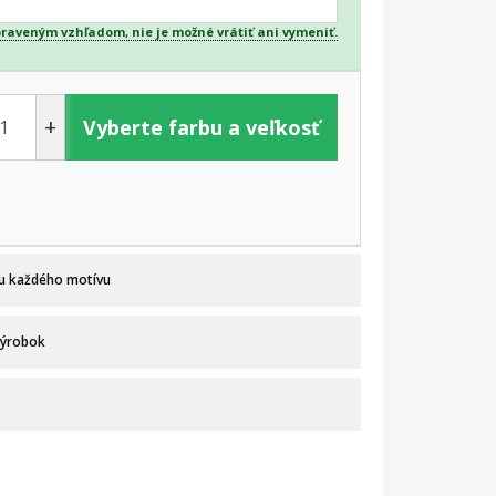
praveným vzhľadom, nie je možné vrátiť ani vymeniť.
+
Vyberte farbu a veľkosť
 u každého motívu
výrobok