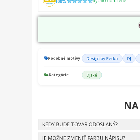
Rychlo doručené
Podobné motívy
Design by Pecka
DJ
Kategórie
DJské
NA
KEDY BUDE TOVAR ODOSLANÝ?
JE MOŽNÉ ZMENIŤ FARBU NÁPISU?