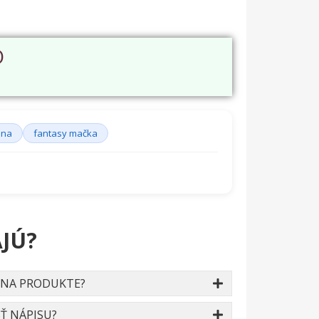
O
ena
fantasy mačka
JÚ?
 NA PRODUKTE?
Ť NÁPISU?