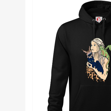
🔥 Všetkým, čo milujú fantasy svety plné ma
🖤 Fanúšikom epických seriálov a kníh o mo
✨ Tým, ktorí nosia svoje vnútorné kráľovst
💪 Silným ženám aj tým, čo ich obdivujú a in
Zober moc do vlastných rúk – motív, ktorý hovorí za 