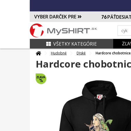
VYBER DARČEK PRE
PÄŤDESIA
ZĽA
VŠETKY KATEGÓRIE
Hudobné
DJské
Hardcore chobotnice
Hardcore chobotnic