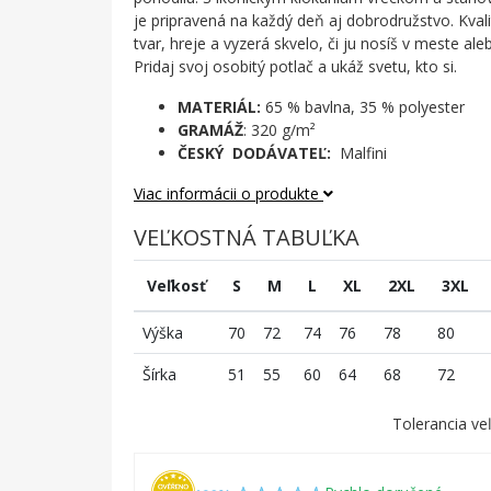
je pripravená na každý deň aj dobrodružstvo. Kvali
tvar, hreje a vyzerá skvelo, či ju nosíš v meste ale
Pridaj svoj osobitý potlač a ukáž svetu, kto si.
MATERIÁL:
65 % bavlna, 35 % polyester
GRAMÁŽ
: 320 g/m²
ČESKÝ DODÁVATEĽ:
Malfini
Viac informácii o produkte
VEĽKOSTNÁ TABUĽKA
Veľkosť
S
M
L
XL
2XL
3XL
Výška
70
72
74
76
78
80
Šírka
51
55
60
64
68
72
Tolerancia veľ