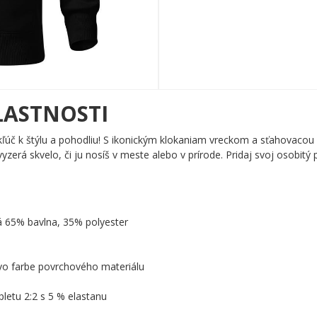
LASTNOSTI
kľúč k štýlu a pohodliu! S ikonickým klokaniam vreckom a sťahovacou
vyzerá skvelo, či ju nosíš v meste alebo v prírode. Pridaj svoj osobitý p
á 65% bavlna, 35% polyester
 vo farbe povrchového materiálu
letu 2:2 s 5 % elastanu