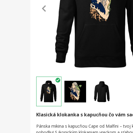
Klasická klokanka s kapucňou čo vám s
Pánska mikina s kapucňou Cape od Malfini – tvoj k
pohodliu! S ikonickým klokaniam vreckom a sťah