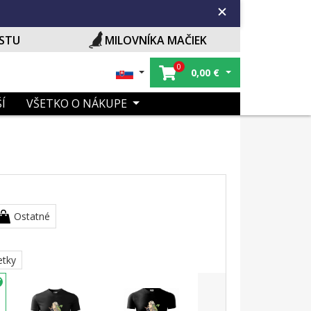
ISTU
MILOVNÍKA MAČIEK
0
0,00
€
Í
VŠETKO O NÁKUPE
Ostatné
etky