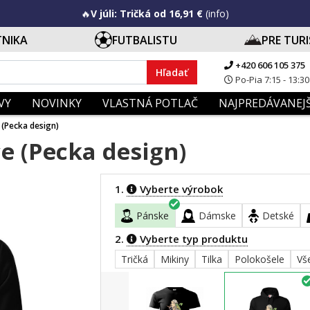
🔥
V júli: Tričká od 16,91 €
(info)
TNIKA
FUTBALISTU
PRE TUR
+420 606 105 375
Hľadať
Po-Pia 7:15 - 13:30
VY
NOVINKY
VLASTNÁ POTLAČ
NAJPREDÁVANEJŠ
 (Pecka design)
e (Pecka design)
1.
Vyberte výrobok
Pánske
Dámske
Detské
2.
Vyberte typ produktu
Tričká
Mikiny
Tilka
Polokošele
Vš