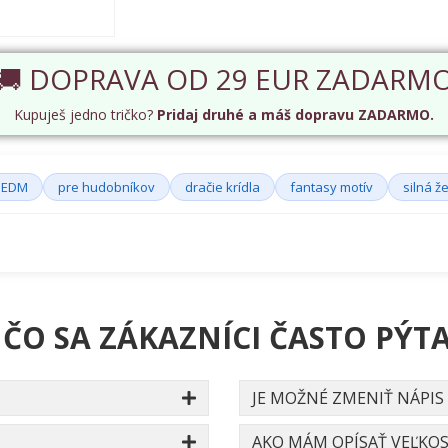
🚚 DOPRAVA OD 29 EUR ZADARM
Kupuješ jedno tričko?
Pridaj druhé a máš dopravu ZADARMO.
EDM
pre hudobníkov
dračie krídla
fantasy motív
silná ž
 ČO SA ZÁKAZNÍCI ČASTO PÝTA
JE MOŽNÉ ZMENIŤ NÁPIS
AKO MÁM OPÍSAŤ VEĽKOS