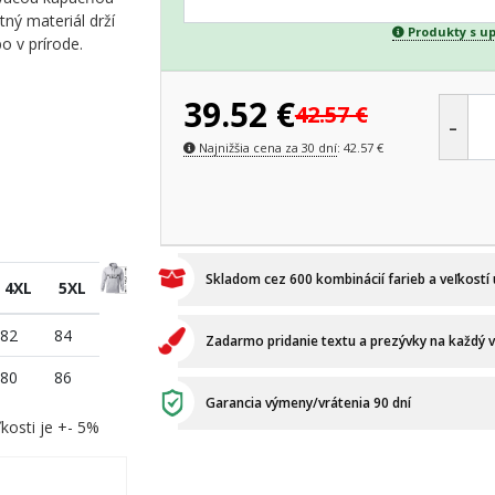
tný materiál drží
Produkty s u
bo v prírode.
39.52
€
42.57
€
-
Najnižšia cena za 30 dní
:
42.57
€
Skladom cez 600 kombinácií farieb a veľkostí
4XL
5XL
82
84
Zadarmo pridanie textu a prezývky na každý 
80
86
Garancia výmeny/vrátenia 90 dní
kosti je +- 5%