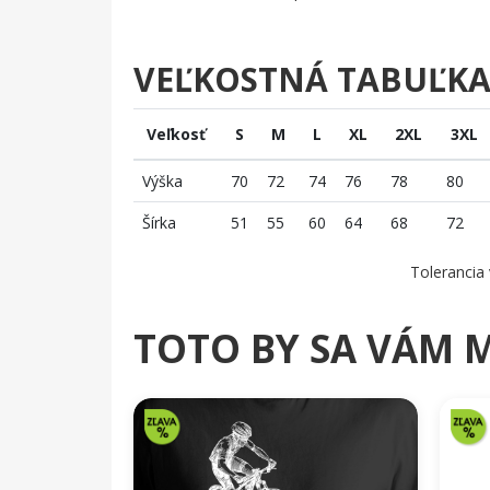
VEĽKOSTNÁ TABUĽK
Veľkosť
S
M
L
XL
2XL
3XL
Výška
70
72
74
76
78
80
Šírka
51
55
60
64
68
72
Tolerancia 
TOTO BY SA VÁM 