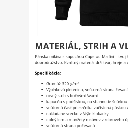
MATERIÁL, STRIH A V
Pánska mikina s kapucňou Cape od Malfini – tvoj 
dobrodružstvo. Kvalitný materiál drží tvar, hreje a 
Špecifikácia:
Gramáž 320 g/m²
Výplnková pletenina, vnútorná strana česan
rovný strih s bočnými švami
kapucňa s podšívkou, na stiahnutie šnúrkou
vnútorná časť priekrčníka začistená páskou
nakladané vrecko v štýle klokanky
dolný lem a manžety rukávov z rebrového úp
vnútorná strana počesaná