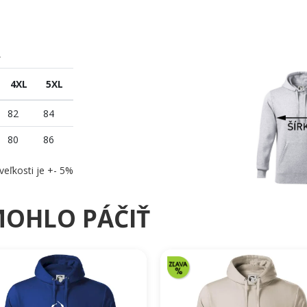
A
4XL
5XL
82
84
80
86
veľkosti je +- 5%
MOHLO PÁČIŤ