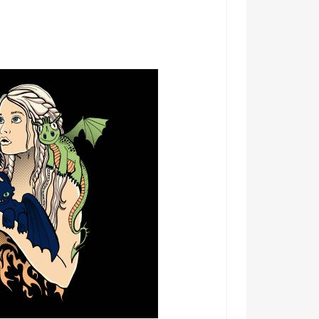
erie niekto iný! 🌟