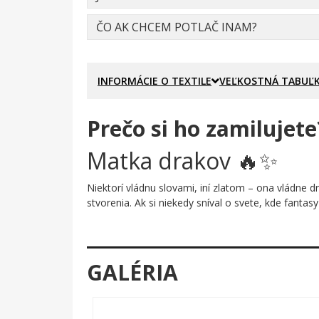
ČO AK CHCEM POTLAČ INAM?
INFORMÁCIE O TEXTILE
VEĽKOSTNÁ TABUĽ
Prečo si ho zamilujete
Matka drakov 🔥✨
Niektorí vládnu slovami, iní zlatom – ona vládne d
stvorenia. Ak si niekedy sníval o svete, kde fantasy
Prečo je tento motív úža
Kresba zachytáva mladú ženu so svetlými vlasmi, o
GALÉRIA
posadený na jej ramene ako verný spoločník. Celá
Výsledok je dramatický, tajomný a naplnený epic
Komu urobí radosť?