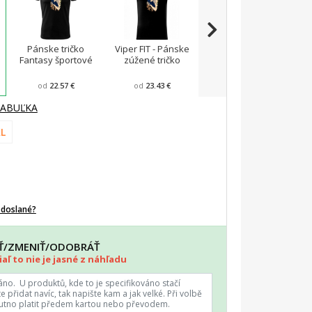
Pánske tričko
Viper FIT - Pánske
Tielko pánske Core
T
Fantasy športové
zúžené tričko
od
22.57 €
od
23.43 €
od
22.57 €
TABUĽKA
L
odoslané?
AŤ/ZMENIŤ/ODOBRÁŤ
aľ to nie je jasné z náhľadu