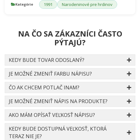
1991
Narodeninové pre hrdinov
Kategórie
NA ČO SA ZÁKAZNÍCI ČASTO
PÝTAJÚ?
KEDY BUDE TOVAR ODOSLANÝ?
JE MOŽNÉ ZMENIŤ FARBU NÁPISU?
ČO AK CHCEM POTLAČ INAM?
JE MOŽNÉ ZMENIŤ NÁPIS NA PRODUKTE?
AKO MÁM OPÍSAŤ VEĽKOSŤ NÁPISU?
KEDY BUDE DOSTUPNÁ VEĽKOSŤ, KTORÁ
TERAZ NIE JE?