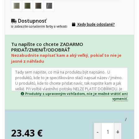
Dostupnosť
Kedy bude odoslané?
si zobrazíte označením farby a veľkosti
Tu napíšte co chcete ZADARMO
PRIDAŤ/ZMENIŤ/ODOBRÁŤ
Nezabudnite napísať kam a aký veľký, pokiaľ to nie je
jasné z náhľadu
Produkty s upraveným vzhľadom, nie je možné vrátiť ani
vymeniť.
/
23.43
€
-
+