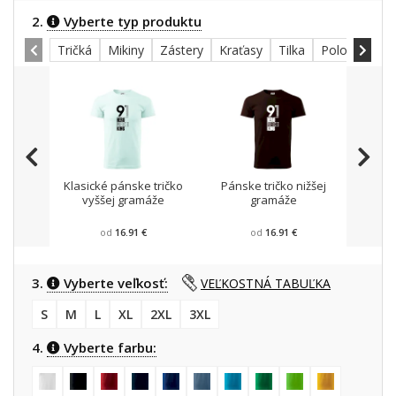
2.
Vyberte typ produktu
Tričká
Mikiny
Zástery
Kraťasy
Tilka
Polokošele
Klasické pánske tričko
Pánske tričko nižšej
Mikin
vyššej gramáže
gramáže
od
16.91 €
od
16.91 €
3.
Vyberte veľkosť:
VEĽKOSTNÁ TABUĽKA
S
M
L
XL
2XL
3XL
4.
Vyberte farbu: