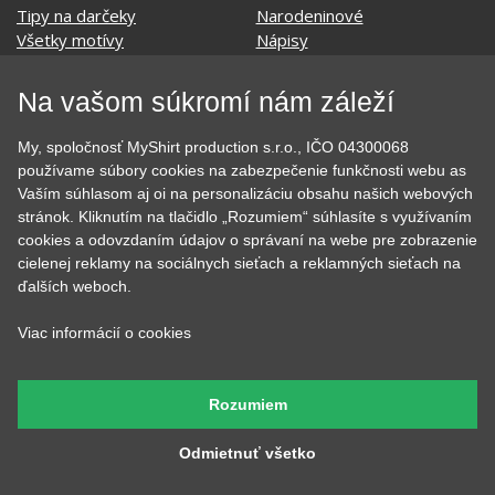
Tipy na darčeky
Narodeninové
Všetky motívy
Nápisy
Darčekové poukazy
Povolania
Auto - Moto
Pre kamarátky a kamarátov
Na vašom súkromí nám záleží
Hrnčeky
Rodinné
Cestovanie
Sex
My, spoločnosť MyShirt production s.r.o., IČO 04300068
EKG - moje srdce bije
Športy
používame súbory cookies na zabezpečenie funkčnosti webu as
Evolúcia
Školské
Vaším súhlasom aj oi na personalizáciu obsahu našich webových
Film a Seriál
Tehotenské tričká
stránok. Kliknutím na tlačidlo „Rozumiem“ súhlasíte s využívaním
Geek
Vianoce a Veľká noc
cookies a odovzdaním údajov o správaní na webe pre zobrazenie
Hobby
Vojenské
cielenej reklamy na sociálnych sieťach a reklamných sieťach na
Hudobné
Významné dni
ďalších weboch.
Jedlo, pitie a relax
Zvierata
Kvetiny
MyShirt
Viac informácií o cookies
Láska
Rozumiem
SOCIÁLNE SIETE
Odmietnuť všetko