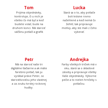
Tom
Lucka
Prijíma objednávky,
Stará sa o to, aby potlače
kontroluje, či u nich je
boli krásne rovno
všetko čo má byť a keď
nažehlené a keď nemá čo
budete volať, bude na
žehliť, tak pripravuje
druhom konci. Má starosť
motívy, aby ste mali z čoho
väčšinu potlačí a grafík
vyberať.
Petr
Andrejka
Má na starosť naše tri
Farby všetkých tričiek má v
digitálne tlačiarne a ak máte
oku, stará sa o skladové
farebnú potlač, tak ju
zásoby a pripravuje všetky
vyrábal práve Peter, so
Vaše objednávky. Výborne
starostlivosťou jeho vlastnej
pečie a to nielen hrnčeky s
a za zvuku tvrdej rockovej
potlačou.
hudby.