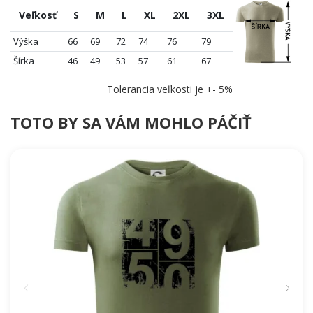
Veľkosť
S
M
L
XL
2XL
3XL
Výška
66
69
72
74
76
79
Šírka
46
49
53
57
61
67
Tolerancia veľkosti je +- 5%
TOTO BY SA VÁM MOHLO PÁČIŤ