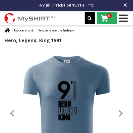
🔥
V júli: Tričká od 16,91 €
(info)
0
Narodeninové
Narodeninové pre hrdinov
Hero, Legend, King 1991