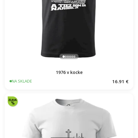
1976 v kocke
16.91 €
NA SKLADE