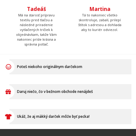
Tadeáš
Martina
Má na starosť prípravu
Tá to nakoniec všetko
textilu pred tlačou a
skontroluje, zabalí, prilepí
následné priradenie
štítok s adresou a dohliada
vytlačených tričiek k
aby to kuriér odviezol.
objednávkam, takže Vám
nakoniec príde krásna a
správna potlač.
Poteš niekoho originálnym darčekom
Daruj niečo, čo v bežnom obchode nenájdeš
Ukáž, že aj mäkký darček môže byť pecka!