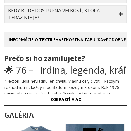
KEDY BUDE DOSTUPNÁ VEĽKOSŤ, KTORÁ
TERAZ NIE JE?
INFORMÁCIE O TEXTILE
VEĽKOSTNÁ TABUĽKA
PODOBNÉ P
Prečo si ho zamilujete?
🌟 76 – Hrdina, legenda, kráľ
Niektorí ľudia nevládnu len chvíľu. Vládnu celý život – každým
rozhodnutím, každým pohľadom, každým krokom. Rok 1976
priviedol na svet práve takého človeka. A tento motív to
ZOBRAZIŤ VIAC
vyhlasuje nahlas, tučne a bez akýchkoľvek výhovoriek.
Prečo je tento motív úžasný?
GALÉRIA
Veľké číslo 76 ovláda celú kompozíciu s výrazným grafickým
spracovaním – jedna polovica pevná a masívna, druhá