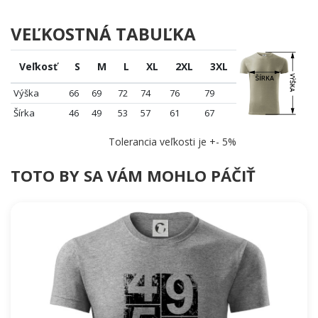
VEĽKOSTNÁ TABUĽKA
Veľkosť
S
M
L
XL
2XL
3XL
Výška
66
69
72
74
76
79
Šírka
46
49
53
57
61
67
Tolerancia veľkosti je +- 5%
TOTO BY SA VÁM MOHLO PÁČIŤ