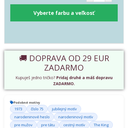
Vyberte farbu a veľkosť
🚚 DOPRAVA OD 29 EUR
ZADARMO
Kupuješ jedno tričko?
Pridaj druhé a máš dopravu
ZADARMO.
Podobné motívy
1973
číslo 75
jubilejný motív
narodeninové heslo
narodeninový motív
pre mužov
pre tátu
cestný motív
The King