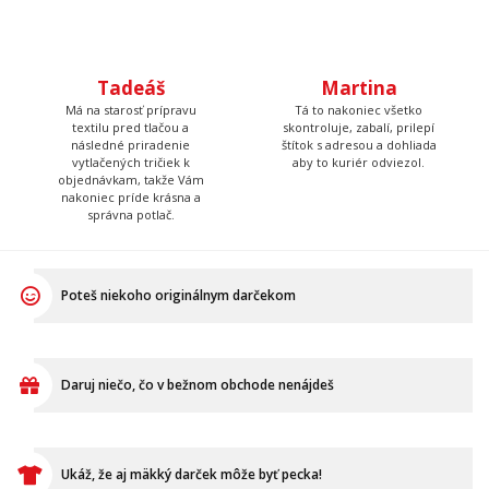
objednávkam, takže Vám
nakoniec príde krásna a
správna potlač.
Poteš niekoho originálnym darčekom
Daruj niečo, čo v bežnom obchode nenájdeš
Ukáž, že aj mäkký darček môže byť pecka!
VŠETKO O NÁKUPE
Ako vymeniť / reklamovať
BLOG