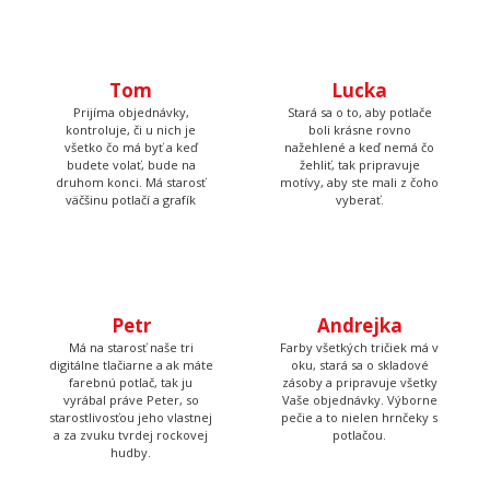
Tom
Lucka
Prijíma objednávky,
Stará sa o to, aby potlače
kontroluje, či u nich je
boli krásne rovno
všetko čo má byť a keď
nažehlené a keď nemá čo
budete volať, bude na
žehliť, tak pripravuje
druhom konci. Má starosť
motívy, aby ste mali z čoho
väčšinu potlačí a grafík
vyberať.
Petr
Andrejka
Má na starosť naše tri
Farby všetkých tričiek má v
digitálne tlačiarne a ak máte
oku, stará sa o skladové
farebnú potlač, tak ju
zásoby a pripravuje všetky
vyrábal práve Peter, so
Vaše objednávky. Výborne
starostlivosťou jeho vlastnej
pečie a to nielen hrnčeky s
a za zvuku tvrdej rockovej
potlačou.
hudby.
Tadeáš
Martina
Má na starosť prípravu
Tá to nakoniec všetko
textilu pred tlačou a
skontroluje, zabalí, prilepí
následné priradenie
štítok s adresou a dohliada
vytlačených tričiek k
aby to kuriér odviezol.