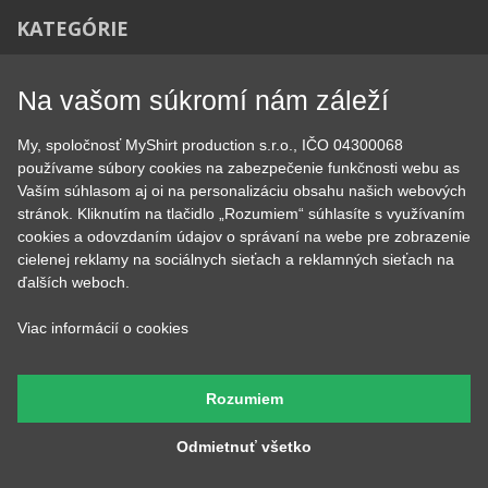
Cestovanie
Sex
EKG - moje srdce bije
Športy
Evolúcia
Školské
Film a Seriál
Tehotenské tričká
Na vašom súkromí nám záleží
Geek
Vianoce a Veľká noc
Hobby
Vojenské
My, spoločnosť MyShirt production s.r.o., IČO 04300068
Hudobné
Významné dni
používame súbory cookies na zabezpečenie funkčnosti webu as
Jedlo, pitie a relax
Zvierata
Vaším súhlasom aj oi na personalizáciu obsahu našich webových
Kvetiny
MyShirt
stránok. Kliknutím na tlačidlo „Rozumiem“ súhlasíte s využívaním
Láska
cookies a odovzdaním údajov o správaní na webe pre zobrazenie
cielenej reklamy na sociálnych sieťach a reklamných sieťach na
ďalších weboch.
SOCIÁLNE SIETE
Viac informácií o cookies
Rozumiem
Odmietnuť všetko
KONTAKT