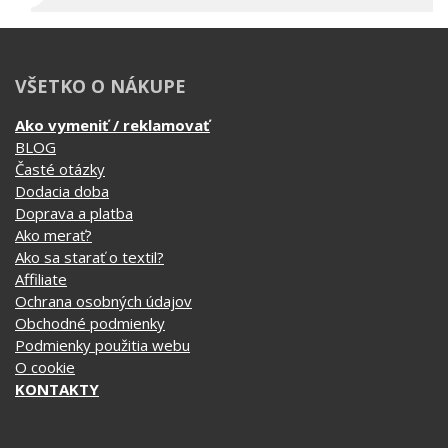
Časté otázky
Dodacia doba
Doprava a platba
Ako merať?
Ako sa starať o textil?
Affiliate
Ochrana osobných údajov
Obchodné podmienky
Podmienky použitia webu
O cookie
KONTAKTY
KATEGÓRIE
Tipy na darčeky
Narodeninové
Všetky motívy
Nápisy
Darčekové poukazy
Povolania
Auto - Moto
Pre kamarátky a kamarátov
Hrnčeky
Rodinné