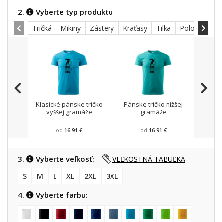
2.
Vyberte typ produktu
Tričká
Mikiny
Zástery
Kraťasy
Tilka
Polokošele
Klasické pánske tričko
Pánske tričko nižšej
Mikin
vyššej gramáže
gramáže
od
16.91 €
od
16.91 €
3.
Vyberte veľkosť:
VEĽKOSTNÁ TABUĽKA
S
M
L
XL
2XL
3XL
4.
Vyberte farbu: