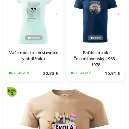
Vaše miesto - vrstevnice
Päťdesiatnik
v obdĺžniku
Československý 1963 -
1978
20.83 €
16.91 €
NA SKLADE
NA SKLADE