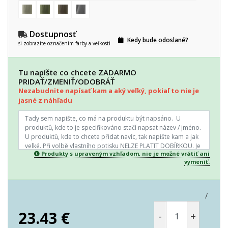
Dostupnosť
Kedy bude odoslané?
si zobrazíte označením farby a veľkosti
Tu napíšte co chcete ZADARMO
PRIDAŤ/ZMENIŤ/ODOBRÁŤ
Nezabudnite napísať kam a aký veľký, pokiaľ to nie je
jasné z náhľadu
Produkty s upraveným vzhľadom, nie je možné vrátiť ani
vymeniť.
/
23.43
€
-
+