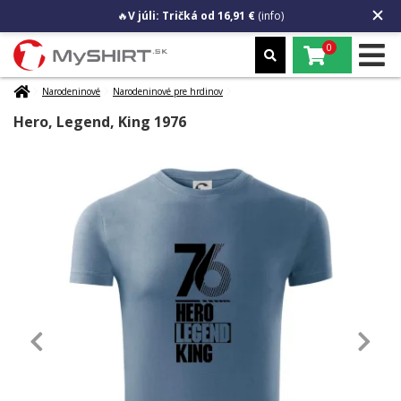
🔥
V júli: Tričká od 16,91 €
(info)
0
Narodeninové
Narodeninové pre hrdinov
Hero, Legend, King 1976