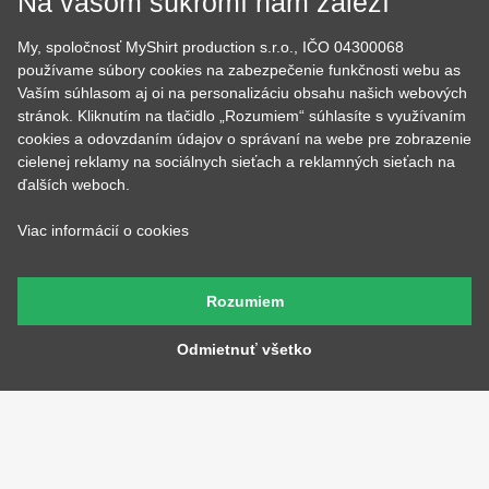
Na vašom súkromí nám záleží
Darčekové poukazy
Povolania
Auto - Moto
Pre kamarátky a kamarátov
My, spoločnosť MyShirt production s.r.o., IČO 04300068
Hrnčeky
Rodinné
používame súbory cookies na zabezpečenie funkčnosti webu as
Cestovanie
Sex
Vaším súhlasom aj oi na personalizáciu obsahu našich webových
EKG - moje srdce bije
Športy
stránok. Kliknutím na tlačidlo „Rozumiem“ súhlasíte s využívaním
Evolúcia
Školské
cookies a odovzdaním údajov o správaní na webe pre zobrazenie
Film a Seriál
Tehotenské tričká
cielenej reklamy na sociálnych sieťach a reklamných sieťach na
Geek
Vianoce a Veľká noc
ďalších weboch.
Hobby
Vojenské
Hudobné
Významné dni
Viac informácií o cookies
Jedlo, pitie a relax
Zvierata
Kvetiny
MyShirt
Láska
Rozumiem
Odmietnuť všetko
SOCIÁLNE SIETE