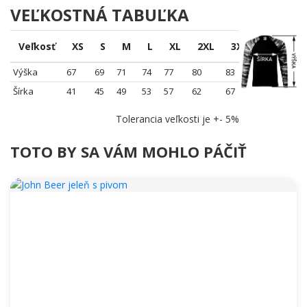
VEĽKOSTNÁ TABUĽKA
Veľkosť
XS
S
M
L
XL
2XL
3XL
Výška
67
69
71
74
77
80
83
Šírka
41
45
49
53
57
62
67
Tolerancia veľkosti je +- 5%
TOTO BY SA VÁM MOHLO PÁČIŤ