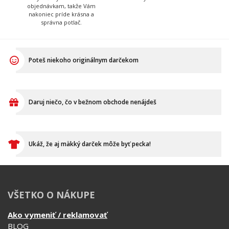
Má na starosť prípravu
Tá to nakoniec všetko
textilu pred tlačou a
skontroluje, zabalí, prilepí
následné priradenie
štítok s adresou a dohliada
vytlačených tričiek k
aby to kuriér odviezol.
objednávkam, takže Vám
nakoniec príde krásna a
správna potlač.
Poteš niekoho originálnym darčekom
Daruj niečo, čo v bežnom obchode nenájdeš
Ukáž, že aj mäkký darček môže byť pecka!
VŠETKO O NÁKUPE