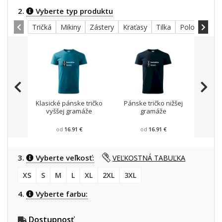
2.
Vyberte typ produktu
Tričká
Mikiny
Zástery
Kraťasy
Tilka
Polokošele
Klasické pánske tričko
Pánske tričko nižšej
Mikin
vyššej gramáže
gramáže
od
16.91 €
od
16.91 €
3.
Vyberte veľkosť:
VEĽKOSTNÁ TABUĽKA
XS
S
M
L
XL
2XL
3XL
4.
Vyberte farbu:
Dostupnosť