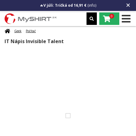
🔥
V júli: Tričká od 16,91 €
(info)
0
Geek
Počítač
IT Nápis Invisible Talent