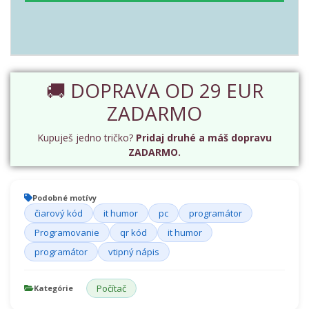
🚚 DOPRAVA OD 29 EUR
ZADARMO
Kupuješ jedno tričko?
Pridaj druhé a máš dopravu
ZADARMO.
Podobné motívy
čiarový kód
it humor
pc
programátor
Programovanie
qr kód
it humor
programátor
vtipný nápis
Počítač
Kategórie