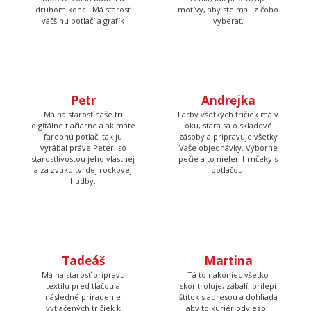
Tom
Lucka
Prijíma objednávky,
Stará sa o to, aby potlače
kontroluje, či u nich je
boli krásne rovno
všetko čo má byť a keď
nažehlené a keď nemá čo
budete volať, bude na
žehliť, tak pripravuje
druhom konci. Má starosť
motívy, aby ste mali z čoho
väčšinu potlačí a grafík
vyberať.
Petr
Andrejka
Má na starosť naše tri
Farby všetkých tričiek má v
digitálne tlačiarne a ak máte
oku, stará sa o skladové
farebnú potlač, tak ju
zásoby a pripravuje všetky
vyrábal práve Peter, so
Vaše objednávky. Výborne
starostlivosťou jeho vlastnej
pečie a to nielen hrnčeky s
a za zvuku tvrdej rockovej
potlačou.
hudby.
Tadeáš
Martina