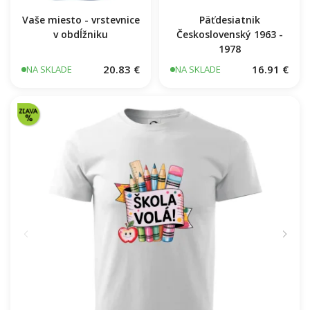
Vaše miesto - vrstevnice
Päťdesiatnik
v obdĺžniku
Československý 1963 -
1978
20.83 €
16.91 €
NA SKLADE
NA SKLADE