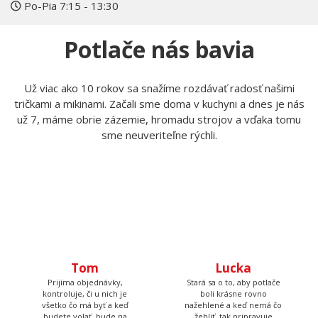
Tomáš Laurin
Pokiaľ čokoľvek nevieš, kontaktuj nás
Zavolajte nám
Napíšte nám
+420 606 105 375
info@myshirt.cz
Po-Pia 7:15 - 13:30
Potlače nás bavia
Už viac ako 10 rokov sa snažíme rozdávať radosť našimi
tričkami a mikinami. Začali sme doma v kuchyni a dnes je nás
už 7, máme obrie zázemie, hromadu strojov a vďaka tomu
sme neuveriteľne rýchli.