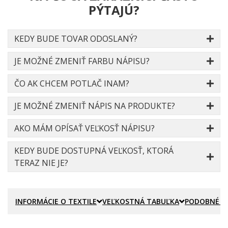
PÝTAJÚ?
KEDY BUDE TOVAR ODOSLANÝ?
JE MOŽNÉ ZMENIŤ FARBU NÁPISU?
ČO AK CHCEM POTLAČ INAM?
JE MOŽNÉ ZMENIŤ NÁPIS NA PRODUKTE?
AKO MÁM OPÍSAŤ VEĽKOSŤ NÁPISU?
KEDY BUDE DOSTUPNÁ VEĽKOSŤ, KTORÁ
TERAZ NIE JE?
INFORMÁCIE O TEXTILE
VEĽKOSTNÁ TABUĽKA
PODOBNÉ P