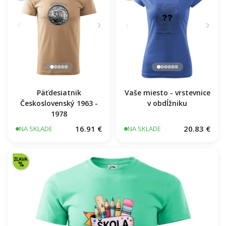
Vaše miesto - vrstevnice
Päťdesiatnik
v obdĺžniku
Československý 1963 -
1978
16.91 €
20.83 €
NA SKLADE
NA SKLADE