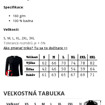
🌟 Každému, kto má škótske korene a nosí ich s hrdosťou
🔥 Fanúšikom histórie, heraldiky a stredovekej kultúry
Specifikace
:
💪 Ľuďom, ktorí milujú silné a výrazné grafické motívy
🧠 Tým, čo vedia, že štýl a vzdelanosť idú ruka v ruke
160 g/m
100 % bavlna
Lev nečaká, kráľ neváha. Pridaj tento motív do košíka a nechaj
škótskeho leva hovoriť za teba – hlasno, hrdo a bez kompromisov.
Velikosti:
✨
S, M, L, XL, 2XL, 3XL
Tolerance rozměrů je +-5%
Ako zmerať triko? Tu sa to dočítate >>
VEĽKOSTNÁ TABUĽKA
Veľkosť
XS
S
M
L
XL
2XL
3XL