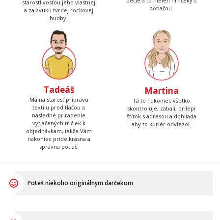
zásoby a pripravuje všetky
farebnú potlač, tak ju
Vaše objednávky. Výborne
vyrábal práve Peter, so
pečie a to nielen hrnčeky s
starostlivosťou jeho vlastnej
potlačou.
a za zvuku tvrdej rockovej
hudby.
Tadeáš
Martina
Má na starosť prípravu
Tá to nakoniec všetko
textilu pred tlačou a
skontroluje, zabalí, prilepí
následné priradenie
štítok s adresou a dohliada
vytlačených tričiek k
aby to kuriér odviezol.
objednávkam, takže Vám
nakoniec príde krásna a
správna potlač.
Poteš niekoho originálnym darčekom