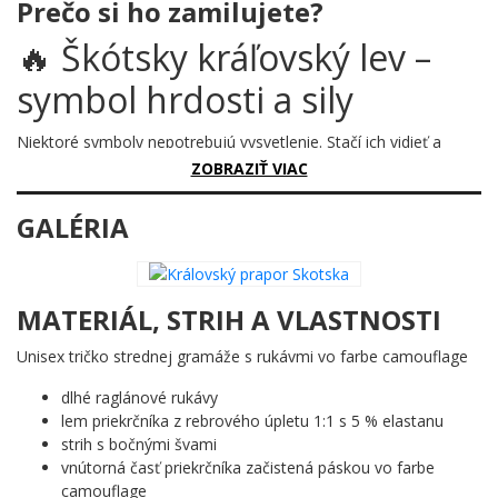
Prečo si ho zamilujete?
🔥 Škótsky kráľovský lev –
symbol hrdosti a sily
Niektoré symboly nepotrebujú vysvetlenie. Stačí ich vidieť a
okamžite cítiš stáročia histórie, bojov a nezlomného ducha.
ZOBRAZIŤ VIAC
Škótsky kráľovský prapor je presne taký – vznešený, dravý a
nesmrteľný.
GALÉRIA
Prečo je tento motív úžasný?
Červený lev vzpínajúci sa na zlatom pozadí je jedným z
MATERIÁL, STRIH A VLASTNOSTI
najstarších heraldických symbolov Európy. Dizajn v grunge štýle
mu dodáva nádych starých pergamenov a hradných sál, akoby
Unisex tričko strednej gramáže s rukávmi vo farbe camouflage
práve vypadol z rukopisu stredovekého kronikára. Fleur-de-lis
zdobiace rám robia z tohto motívu skutočné umelecké dielo –
dlhé raglánové rukávy
nie len vlajku, ale živú históriu.
lem priekrčníka z rebrového úpletu 1:1 s 5 % elastanu
strih s bočnými švami
Komu urobí radosť?
vnútorná časť priekrčníka začistená páskou vo farbe
camouflage