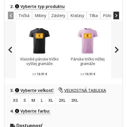
2.
Vyberte typ produktu
Tričká
Mikiny
Zástery
Kraťasy
Tilka
Polokošele
Klasické pánske tričko
Pánske tričko nižšej
Mikin
vyššej gramáže
gramáže
od
16.91 €
od
16.91 €
3.
Vyberte veľkosť:
VEĽKOSTNÁ TABUĽKA
XS
S
M
L
XL
2XL
3XL
4.
Vyberte farbu:
Dostupnosť