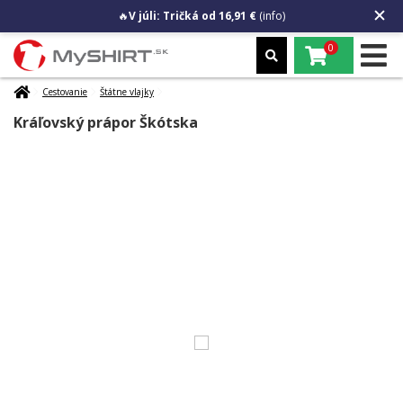
🔥
V júli: Tričká od 16,91 €
(info)
0
Cestovanie
Štátne vlajky
Kráľovský prápor Škótska