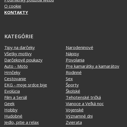
Obchodné podmienky
Podmienky použitia webu
O cookie
KONTAKTY
KATEGÓRIE
Tipy na darčeky
Narodeninové
Všetky motívy
Nápisy
Darčekové poukazy
Povolania
Auto - Moto
Pre kamarátky a kamarátov
Hrnčeky
Rodinné
Cestovanie
Sex
EKG - moje srdce bije
Športy
Evolúcia
Školské
Film a Seriál
Tehotenské tričká
Geek
Vianoce a Veľká noc
Hobby
Vojenské
Hudobné
Významné dni