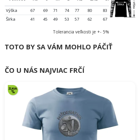
Výška
67
69
71
74
77
80
83
Šírka
41
45
49
53
57
62
67
Tolerancia veľkosti je +- 5%
TOTO BY SA VÁM MOHLO PÁČIŤ
ČO U NÁS NAJVIAC FRČÍ