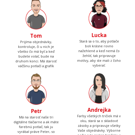
Lucka
Tom
Stará sa o to, aby potlače
Prijíma objednávky,
boli krásne rovno
kontroluje, či u nich je
nažehlené a keď nemá čo
všetko čo má byť a keď
žehliť, tak pripravuje
budete volať, bude na
motívy, aby ste mali z čoho
druhom konci. Má starosť
vyberať.
väčšinu potlačí a grafík
Andrejka
Petr
Farby všetkých tričiek má v
Má na starosť naše tri
oku, stará sa o skladové
digitálne tlačiarne a ak máte