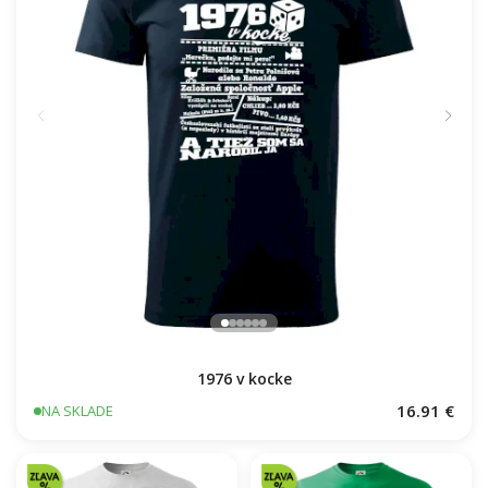
1976 v kocke
16.91 €
NA SKLADE