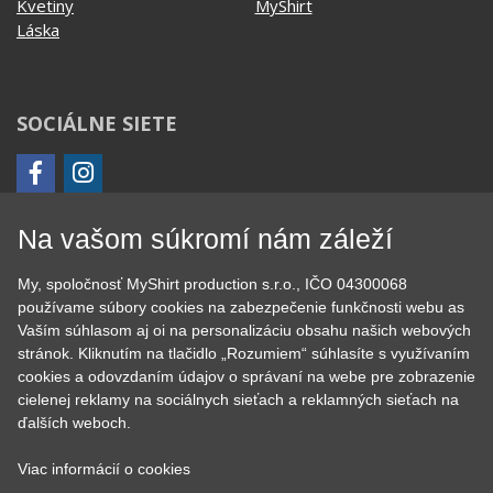
Jedlo, pitie a relax
Zvierata
Kvetiny
MyShirt
Láska
SOCIÁLNE SIETE
Na vašom súkromí nám záleží
My, spoločnosť MyShirt production s.r.o., IČO 04300068
KONTAKT
používame súbory cookies na zabezpečenie funkčnosti webu as
Vaším súhlasom aj oi na personalizáciu obsahu našich webových
MyShirt production s.r.o.
stránok. Kliknutím na tlačidlo „Rozumiem“ súhlasíte s využívaním
+420 606 105 375
cookies a odovzdaním údajov o správaní na webe pre zobrazenie
info@myshirt.cz
cielenej reklamy na sociálnych sieťach a reklamných sieťach na
ďalších weboch.
Podhorská 752/50
Viac informácií o cookies
46601 Jablonec nad Nisou, Česko