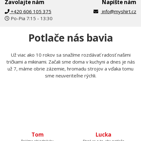
Zavolajte nám
Napíšte nám
+420 606 105 375
info@myshirt.cz
Po-Pia 7:15 - 13:30
Potlače nás bavia
Už viac ako 10 rokov sa snažíme rozdávať radosť našimi
tričkami a mikinami. Začali sme doma v kuchyni a dnes je nás
už 7, máme obrie zázemie, hromadu strojov a vďaka tomu
sme neuveriteľne rýchli.
Tom
Lucka
Prijíma objednávky,
Stará sa o to, aby potlače
kontroluje, či u nich je
boli krásne rovno
všetko čo má byť a keď
nažehlené a keď nemá čo
budete volať, bude na
žehliť, tak pripravuje