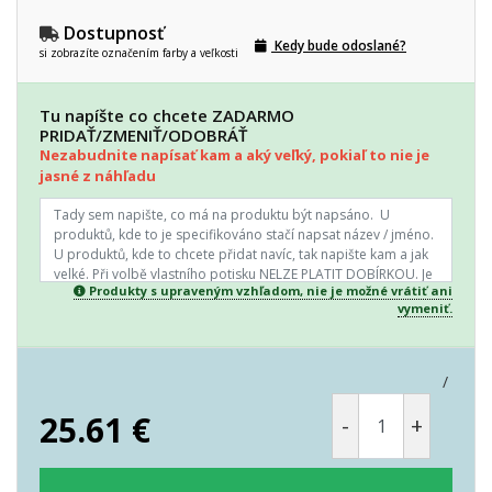
Dostupnosť
Kedy bude odoslané?
si zobrazíte označením farby a veľkosti
Tu napíšte co chcete ZADARMO
PRIDAŤ/ZMENIŤ/ODOBRÁŤ
Nezabudnite napísať kam a aký veľký, pokiaľ to nie je
jasné z náhľadu
Produkty s upraveným vzhľadom, nie je možné vrátiť ani
vymeniť.
/
25.61
€
-
+