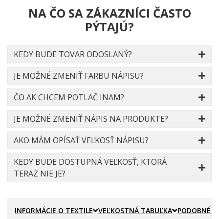
NA ČO SA ZÁKAZNÍCI ČASTO
PÝTAJÚ?
KEDY BUDE TOVAR ODOSLANÝ?
JE MOŽNÉ ZMENIŤ FARBU NÁPISU?
ČO AK CHCEM POTLAČ INAM?
JE MOŽNÉ ZMENIŤ NÁPIS NA PRODUKTE?
AKO MÁM OPÍSAŤ VEĽKOSŤ NÁPISU?
KEDY BUDE DOSTUPNÁ VEĽKOSŤ, KTORÁ
TERAZ NIE JE?
INFORMÁCIE O TEXTILE
VEĽKOSTNÁ TABUĽKA
PODOBNÉ P