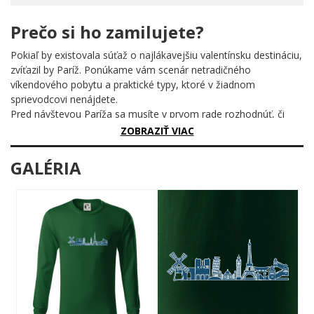
Prečo si ho zamilujete?
Pokiaľ by existovala súťaž o najlákavejšiu valentínsku destináciu,
zvíťazil by Paríž. Ponúkame vám scenár netradičného
víkendového pobytu a praktické typy, ktoré v žiadnom
sprievodcovi nenájdete.
Pred návštevou Paríža sa musíte v prvom rade rozhodnúť, či
absolvujete klasické menu - Eiffelovka, Louvre, Notre Dame -,
ZOBRAZIŤ VIAC
alebo chcete putovať po atrakciách, ktoré bežný sprievodcovia
nespomínajú. Aj eventuálnu "klasiku" ale odporúčame podať v
GALÉRIA
tak trochu odľahčenej úprave. Takže ak sa nechcete tlačiť v
dave ázijských turistov, je v najvhodnejšie navštíviť Louver v
piatok večer. Od 18 do 22 hodín tu prebieha tzv. nocturne, o
jeho existencii väčšina turistov nevie. Múzeum je večer oveľa
romantickejšie a výhľad z okien na osvetlené ulice až gýčový.
Platí sa lacnejšie vstupné a návštevníci do 26 rokov majú vstup
zadarmo.
Neďaleká katedrála Notre Dame je v túto dobu tiež krásne
vysvietená, môžete sa pri nej zastaviť cestou do niektorého z
mnoho kín a barov okolo stanice metra Odéon.