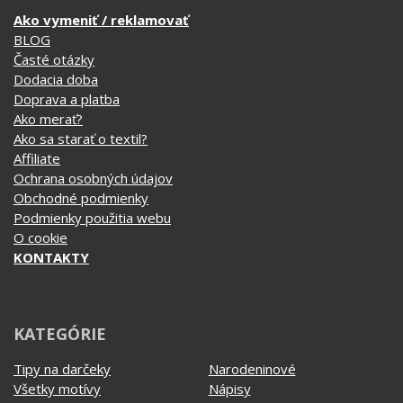
Doprava a platba
Ako merať?
Ako sa starať o textil?
Affiliate
Ochrana osobných údajov
Obchodné podmienky
Podmienky použitia webu
O cookie
KONTAKTY
KATEGÓRIE
Tipy na darčeky
Narodeninové
Všetky motívy
Nápisy
Darčekové poukazy
Povolania
Auto - Moto
Pre kamarátky a kamarátov
Hrnčeky
Rodinné
Cestovanie
Sex
EKG - moje srdce bije
Športy