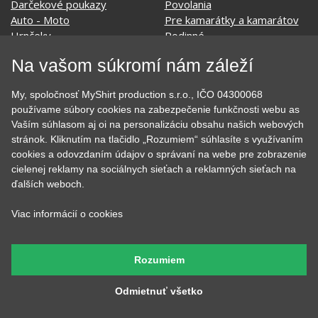
Evolúcia
Školské
Film a Seriál
Tehotenské tričká
Geek
Vianoce a Veľká noc
Hobby
Vojenské
Na vašom súkromí nám záleží
Hudobné
Významné dni
Jedlo, pitie a relax
Zvierata
My, spoločnosť MyShirt production s.r.o., IČO 04300068
Kvetiny
MyShirt
používame súbory cookies na zabezpečenie funkčnosti webu as
Láska
Vaším súhlasom aj oi na personalizáciu obsahu našich webových
stránok. Kliknutím na tlačidlo „Rozumiem“ súhlasíte s využívaním
cookies a odovzdaním údajov o správaní na webe pre zobrazenie
cielenej reklamy na sociálnych sieťach a reklamných sieťach na
SOCIÁLNE SIETE
ďalších weboch.
Viac informácií o cookies
KONTAKT
Rozumiem
MyShirt production s.r.o.
Odmietnuť všetko
+420 606 105 375