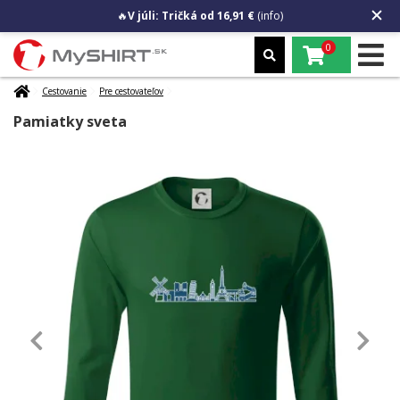
🔥
V júli: Tričká od 16,91 €
(info)
0
Cestovanie
Pre cestovateľov
Pamiatky sveta