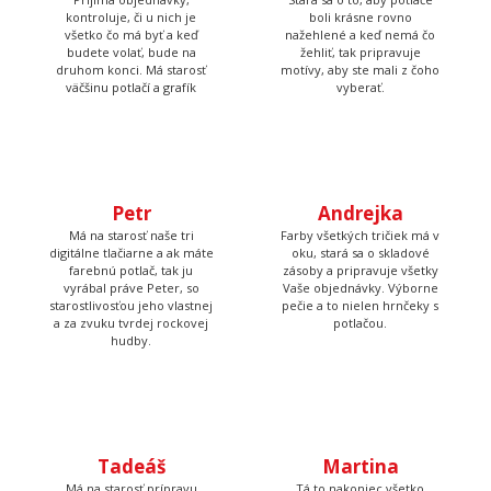
druhom konci. Má starosť
motívy, aby ste mali z čoho
väčšinu potlačí a grafík
vyberať.
Petr
Andrejka
Má na starosť naše tri
Farby všetkých tričiek má v
digitálne tlačiarne a ak máte
oku, stará sa o skladové
farebnú potlač, tak ju
zásoby a pripravuje všetky
vyrábal práve Peter, so
Vaše objednávky. Výborne
starostlivosťou jeho vlastnej
pečie a to nielen hrnčeky s
a za zvuku tvrdej rockovej
potlačou.
hudby.
Tadeáš
Martina
Má na starosť prípravu
Tá to nakoniec všetko
textilu pred tlačou a
skontroluje, zabalí, prilepí
následné priradenie
štítok s adresou a dohliada
vytlačených tričiek k
aby to kuriér odviezol.
objednávkam, takže Vám
nakoniec príde krásna a
správna potlač.