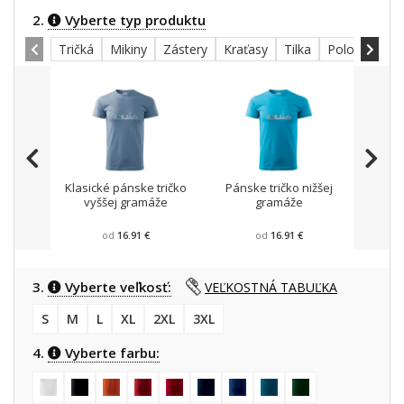
2.
Vyberte typ produktu
Tričká
Mikiny
Zástery
Kraťasy
Tilka
Polokošele
Klasické pánske tričko
Pánske tričko nižšej
Mikin
vyššej gramáže
gramáže
od
16.91 €
od
16.91 €
3.
Vyberte veľkosť:
VEĽKOSTNÁ TABUĽKA
S
M
L
XL
2XL
3XL
4.
Vyberte farbu: