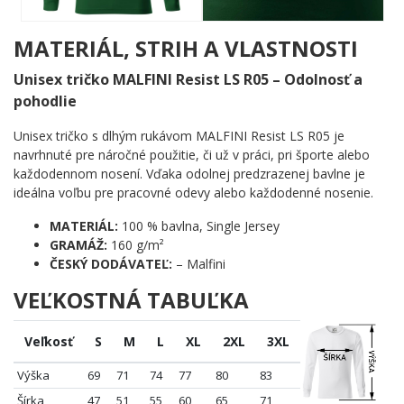
Zdroj:http://cestovani.lidovky.cz/parizi-miluji-te-co-ve-
francouzske-metropoli-musite-navstivit-pv2-/nej-tipy.aspx?
MATERIÁL, STRIH A VLASTNOSTI
c=A110204_165321_cestopisy_glu
Unisex tričko MALFINI Resist LS R05 – Odolnosť a
pohodlie
Unisex tričko s dlhým rukávom MALFINI Resist LS R05 je
navrhnuté pre náročné použitie, či už v práci, pri športe alebo
každodennom nosení. Vďaka odolnej predzrazenej bavlne je
ideálna voľbu pre pracovné odevy alebo každodenné nosenie.
MATERIÁL:
100 % bavlna, Single Jersey
GRAMÁŽ:
160 g/m²
ČESKÝ DODÁVATEĽ:
– Malfini
VEĽKOSTNÁ TABUĽKA
Veľkosť
S
M
L
XL
2XL
3XL
Výška
69
71
74
77
80
83
Šírka
47
51
55
60
65
71