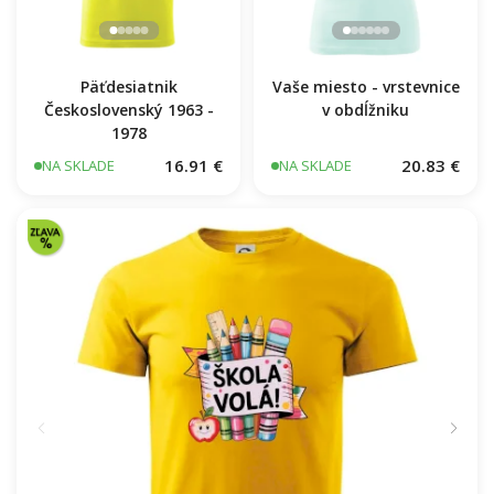
Päťdesiatnik
Vaše miesto - vrstevnice
Československý 1963 -
v obdĺžniku
1978
16.91 €
20.83 €
NA SKLADE
NA SKLADE