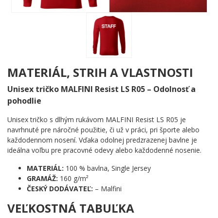
vysvetlenie. Každý vie, čo znamená – a kto ho nosí, ten vie,
prečo ho nosí.
Komu urobí radosť?
🔥 Usporiadateľom akcií, festivalov a kultúrnych podujatí,
ktorí sú srdcom každej šou
MATERIÁL, STRIH A VLASTNOSTI
💪 Vedúcim tímov a koordinátorom, ktorí riadia prevádzku
aj vtedy, keď ostatní panikária
Unisex tričko MALFINI Resist LS R05 – Odolnosť a
🎯 Každému, kto pracuje v zákulisí a zaslúži si, aby ho
pohodlie
ostatní konečne zaregistrovali
🌟 Ako vtipný a zároveň výstižný darček pre kolegu, šéfa
Unisex tričko s dlhým rukávom MALFINI Resist LS R05 je
alebo nepostrádateľného parťáka
navrhnuté pre náročné použitie, či už v práci, pri športe alebo
každodennom nosení. Vďaka odolnej predzrazenej bavlne je
Chceš jasne ukázať, kto tu má veci pod kontrolou? Zaobstaraj si
ideálna voľbu pre pracovné odevy alebo každodenné nosenie.
tento motív a nechaj nápis hovoriť za teba. Žiadna reč nie je
potrebná – STAFF hovorí sám za seba. ✨
MATERIÁL:
100 % bavlna, Single Jersey
GRAMÁŽ:
160 g/m²
ČESKÝ DODÁVATEĽ:
– Malfini
VEĽKOSTNÁ TABUĽKA