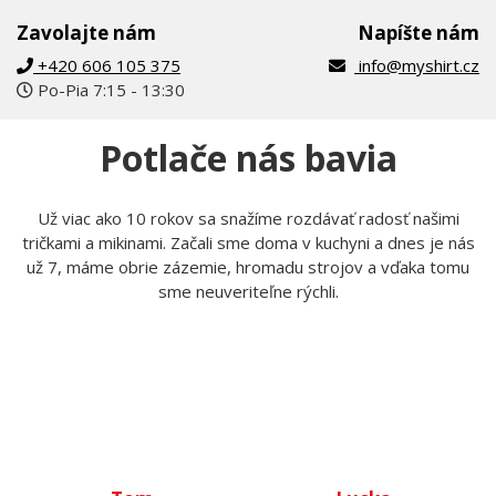
Pokiaľ čokoľvek nevieš, kontaktuj nás
Zavolajte nám
Napíšte nám
+420 606 105 375
info@myshirt.cz
Po-Pia 7:15 - 13:30
Potlače nás bavia
Už viac ako 10 rokov sa snažíme rozdávať radosť našimi
tričkami a mikinami. Začali sme doma v kuchyni a dnes je nás
už 7, máme obrie zázemie, hromadu strojov a vďaka tomu
sme neuveriteľne rýchli.
Tom