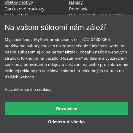
Tipy na darčeky
Narodeninové
Všetky motívy
Nápisy
Darčekové poukazy
Povolania
Auto - Moto
Pre kamarátky a kamarátov
Na vašom súkromí nám záleží
Hrnčeky
Rodinné
Cestovanie
Sex
My, spoločnosť MyShirt production s.r.o., IČO 04300068
EKG - moje srdce bije
Športy
používame súbory cookies na zabezpečenie funkčnosti webu as
Evolúcia
Školské
Vaším súhlasom aj oi na personalizáciu obsahu našich webových
Film a Seriál
Tehotenské tričká
stránok. Kliknutím na tlačidlo „Rozumiem“ súhlasíte s využívaním
Geek
Vianoce a Veľká noc
cookies a odovzdaním údajov o správaní na webe pre zobrazenie
Hobby
Vojenské
cielenej reklamy na sociálnych sieťach a reklamných sieťach na
Hudobné
Významné dni
ďalších weboch.
Jedlo, pitie a relax
Zvierata
Kvetiny
MyShirt
Viac informácií o cookies
Láska
Rozumiem
SOCIÁLNE SIETE
Odmietnuť všetko