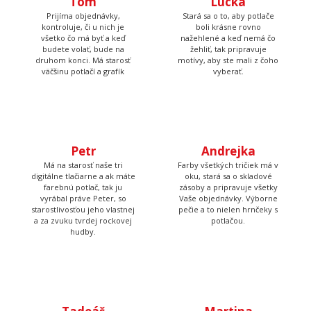
Prijíma objednávky,
kontroluje, či u nich je
Lucka
všetko čo má byť a keď
budete volať, bude na
Stará sa o to, aby potlače
druhom konci. Má starosť
boli krásne rovno
väčšinu potlačí a grafík
nažehlené a keď nemá čo
žehliť, tak pripravuje
motívy, aby ste mali z čoho
vyberať.
Petr
Andrejka
Má na starosť naše tri
Farby všetkých tričiek má v
digitálne tlačiarne a ak máte
oku, stará sa o skladové
farebnú potlač, tak ju
zásoby a pripravuje všetky
vyrábal práve Peter, so
Vaše objednávky. Výborne
starostlivosťou jeho vlastnej
pečie a to nielen hrnčeky s
a za zvuku tvrdej rockovej
potlačou.
hudby.