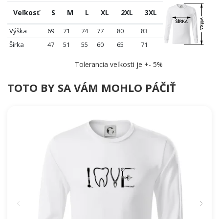
Veľkosť
S
M
L
XL
2XL
3XL
Výška
69
71
74
77
80
83
Šírka
47
51
55
60
65
71
Tolerancia veľkosti je +- 5%
TOTO BY SA VÁM MOHLO PÁČIŤ