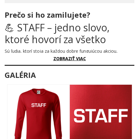
Prečo si ho zamilujete?
💪 STAFF – jedno slovo,
ktoré hovorí za všetko
Sú ľudia, ktorí stoja za každou dobre fungujúcou akciou,
prevádzkou či organizáciou. Nikto ich nevidí na pódiu, ale bez
ZOBRAZIŤ VIAC
nich by sa celá vec rozpadla ako domček z karát. Tento motív
im vzdáva hold – jednoducho, zreteľne a s nezameniteľnou
GALÉRIA
autoritou. Tučné písmo, žiadne zbytočnosti. Presne tak, ako to
majú praví ťahúni radi.
Prečo je tento motív úžasný?
Jednoduchosť je najväčšia sila tohto potisku. Veľké, tučné, čierne
písmo na bielom podklade – žiadna ozdoba, žiadne zbytočné
prvky. Len slovo, ktoré samo o sebe nesie váhu. Nápis STAFF
okamžite evokuje zákulisie, organizáciu, profesionalitu a ľudí,
ktorí držia veci pokope. Je to motív, ktorý nepotrebuje