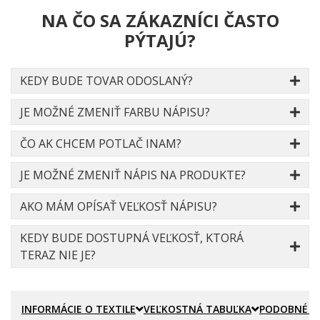
NA ČO SA ZÁKAZNÍCI ČASTO
PÝTAJÚ?
KEDY BUDE TOVAR ODOSLANÝ?
JE MOŽNÉ ZMENIŤ FARBU NÁPISU?
ČO AK CHCEM POTLAČ INAM?
JE MOŽNÉ ZMENIŤ NÁPIS NA PRODUKTE?
AKO MÁM OPÍSAŤ VEĽKOSŤ NÁPISU?
KEDY BUDE DOSTUPNÁ VEĽKOSŤ, KTORÁ
TERAZ NIE JE?
INFORMÁCIE O TEXTILE
VEĽKOSTNÁ TABUĽKA
PODOBNÉ P