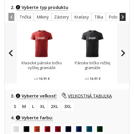
2.
Vyberte typ produktu
Tričká
Mikiny
Zástery
Kraťasy
Tilka
Polokošele
Klasické pánske tričko
Pánske tričko nižšej
Mikin
vyššej gramáže
gramáže
od
16.91 €
od
16.91 €
3.
Vyberte veľkosť:
VEĽKOSTNÁ TABUĽKA
S
M
L
XL
2XL
3XL
4.
Vyberte farbu: