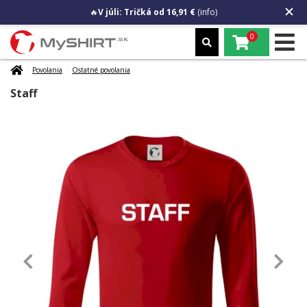
🔥
V júli: Tričká od 16,91 €
(info)
0
Povolania
Ostatné povolania
Staff