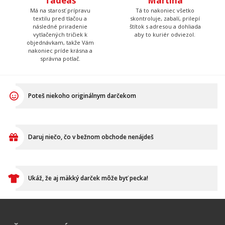
Tadeáš
Martina
Má na starosť prípravu
Tá to nakoniec všetko
textilu pred tlačou a
skontroluje, zabalí, prilepí
následné priradenie
štítok s adresou a dohliada
vytlačených tričiek k
aby to kuriér odviezol.
objednávkam, takže Vám
nakoniec príde krásna a
správna potlač.
Poteš niekoho originálnym darčekom
Daruj niečo, čo v bežnom obchode nenájdeš
Ukáž, že aj mäkký darček môže byť pecka!