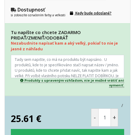
Dostupnosť
Kedy bude odoslané?
si zobrazíte označením farby a veľkosti
Tu napíšte co chcete ZADARMO
PRIDAŤ/ZMENIŤ/ODOBRÁŤ
Nezabudnite napísať kam a aký veľký, pokiaľ to nie je
jasné z náhľadu
Produkty s upraveným vzhľadom, nie je možné vrátiť ani
vymeniť.
/
25.61
€
-
+