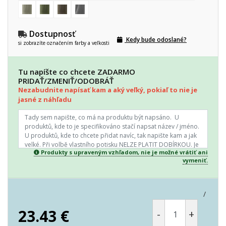
Dostupnosť
Kedy bude odoslané?
si zobrazíte označením farby a veľkosti
Tu napíšte co chcete ZADARMO
PRIDAŤ/ZMENIŤ/ODOBRÁŤ
Nezabudnite napísať kam a aký veľký, pokiaľ to nie je
jasné z náhľadu
Produkty s upraveným vzhľadom, nie je možné vrátiť ani
vymeniť.
/
23.43
€
-
+