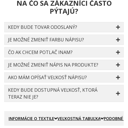
NA ČO SA ZÁKAZNÍCI ČASTO
PÝTAJÚ?
KEDY BUDE TOVAR ODOSLANÝ?
JE MOŽNÉ ZMENIŤ FARBU NÁPISU?
ČO AK CHCEM POTLAČ INAM?
JE MOŽNÉ ZMENIŤ NÁPIS NA PRODUKTE?
AKO MÁM OPÍSAŤ VEĽKOSŤ NÁPISU?
KEDY BUDE DOSTUPNÁ VEĽKOSŤ, KTORÁ
TERAZ NIE JE?
INFORMÁCIE O TEXTILE
VEĽKOSTNÁ TABUĽKA
PODOBNÉ P