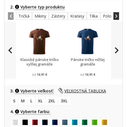
2.
Vyberte typ produktu
Tričká
Mikiny
Zástery
Kraťasy
Tilka
Polokošele
Klasické pánske tričko
Pánske tričko nižšej
Mikin
vyššej gramáže
gramáže
od
16.91 €
od
16.91 €
3.
Vyberte veľkosť:
VEĽKOSTNÁ TABUĽKA
S
M
L
XL
2XL
3XL
4.
Vyberte farbu: