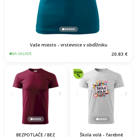
Vaše miesto - vrstevnice v obdĺžniku
20.83 €
NA SKLADE
BEZPOTLAČE / BEZ
Škola volá - farebné