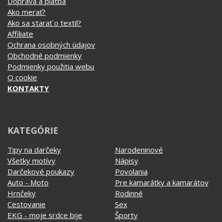
Ako merať?
Ako sa starať o textil?
Affiliate
Ochrana osobných údajov
Obchodné podmienky
Podmienky použitia webu
O cookie
KONTAKTY
KATEGÓRIE
Tipy na darčeky
Narodeninové
Všetky motívy
Nápisy
Darčekové poukazy
Povolania
Auto - Moto
Pre kamarátky a kamarátov
Hrnčeky
Rodinné
Cestovanie
Sex
EKG - moje srdce bije
Športy
Evolúcia
Školské