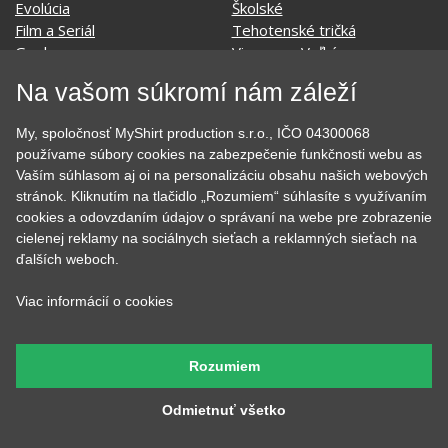
Film a Seriál
Tehotenské tričká
Geek
Vianoce a Veľká noc
Hobby
Vojenské
Hudobné
Významné dni
Na vašom súkromí nám záleží
Jedlo, pitie a relax
Zvierata
Kvetiny
MyShirt
My, spoločnosť MyShirt production s.r.o., IČO 04300068
Láska
používame súbory cookies na zabezpečenie funkčnosti webu as
Vaším súhlasom aj oi na personalizáciu obsahu našich webových
stránok. Kliknutím na tlačidlo „Rozumiem“ súhlasíte s využívaním
cookies a odovzdaním údajov o správaní na webe pre zobrazenie
SOCIÁLNE SIETE
cielenej reklamy na sociálnych sieťach a reklamných sieťach na
ďalších weboch.
Viac informácií o cookies
KONTAKT
Rozumiem
MyShirt production s.r.o.
Odmietnuť všetko
+420 606 105 375