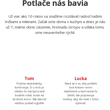
Potlače nás bavia
Už viac ako 10 rokov sa snažíme rozdávať radosť našimi
tričkami a mikinami. Začali sme doma v kuchyni a dnes je nás
už 7, máme obrie zázemie, hromadu strojov a vďaka tomu
sme neuveriteľne rýchli.
Tom
Prijíma objednávky,
kontroluje, či u nich je
Lucka
všetko čo má byť a keď
budete volať, bude na
Stará sa o to, aby potlače
druhom konci. Má starosť
boli krásne rovno
väčšinu potlačí a grafík
nažehlené a keď nemá čo
žehliť, tak pripravuje
motívy, aby ste mali z čoho
vyberať.