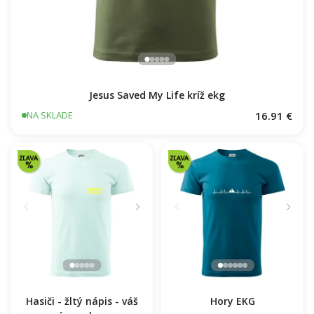
Jesus Saved My Life kríž ekg
16.91 €
NA SKLADE
Hasiči - žltý nápis - váš
Hory EKG