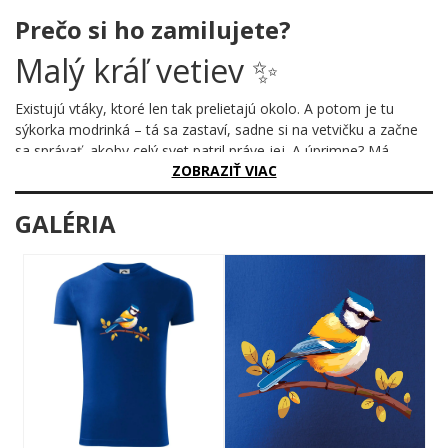
Prečo si ho zamilujete?
Malý kráľ vetiev ✨
Existujú vtáky, ktoré len tak prelietajú okolo. A potom je tu
sýkorka modrinká – tá sa zastaví, sadne si na vetvičku a začne
sa správať, akoby celý svet patril práve jej. A úprimne? Má
ZOBRAZIŤ VIAC
pravdu.
Prečo je tento motív úžasný?
GALÉRIA
Tento dizajn zachytáva sýkorku modrinku v jej
najprirodzenejšom momente – sebavedome posadená na
konáriku so zlatistými lístkami, s tou typickou modrou čiapočkou
na hlavičke a žiarivo žltým bruškom, ktoré jednoducho nemôžeš
prehliadnuť. Ilustrácia je plná teplých farieb, jemných detailov
peria a takej pokojnej energie, ktorá ťa okamžite prenesie do
záhrady plnej ranného spievania.
Komu urobí radosť?