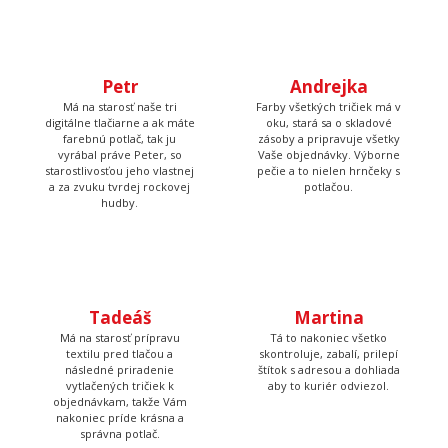
Petr
Andrejka
Má na starosť naše tri
Farby všetkých tričiek má v
digitálne tlačiarne a ak máte
oku, stará sa o skladové
farebnú potlač, tak ju
zásoby a pripravuje všetky
vyrábal práve Peter, so
Vaše objednávky. Výborne
starostlivosťou jeho vlastnej
pečie a to nielen hrnčeky s
a za zvuku tvrdej rockovej
potlačou.
hudby.
Tadeáš
Martina
Má na starosť prípravu
Tá to nakoniec všetko
textilu pred tlačou a
skontroluje, zabalí, prilepí
následné priradenie
štítok s adresou a dohliada
vytlačených tričiek k
aby to kuriér odviezol.
objednávkam, takže Vám
nakoniec príde krásna a
správna potlač.