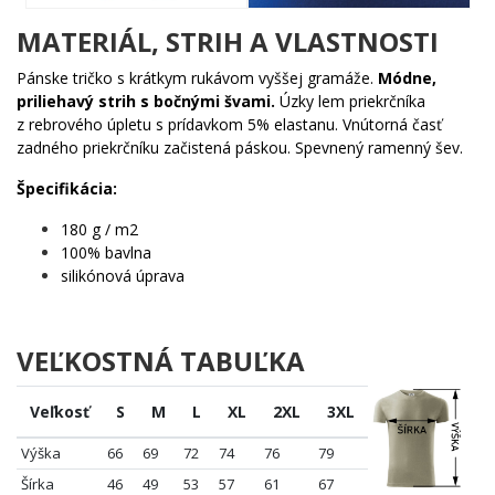
🐾 Každému, kto miluje prírodu a vie, že sýkorka je
absolútna diva vtáčieho sveta
MATERIÁL, STRIH A VLASTNOSTI
🌟 Ornitológom, záhradkárom aj tým, čo len radi sledujú
vtáčiky pri kŕmidlách
Pánske tričko s krátkym rukávom vyššej gramáže.
Módne,
✨ Milovníkom krásnych ilustrácií, ktoré majú dušu a príbeh
priliehavý strih s bočnými švami.
Úzky lem priekrčníka
🔥 Ľuďom, ktorí chcú nosiť kus prírody so sebou – bez
z rebrového úpletu s prídavkom 5% elastanu. Vnútorná časť
toho, aby museli vstávať za úsvitu
zadného priekrčníku začistená páskou. Spevnený ramenný šev.
Sýkorka nečaká – a ani ty by si nemal čakať. Pridaj tento motív do
Špecifikácia:
košíka a nechaj ju obsadiť svoje obľúbené miesto. 🌟
180 g / m2
100% bavlna
silikónová úprava
VEĽKOSTNÁ TABUĽKA
Veľkosť
S
M
L
XL
2XL
3XL
Výška
66
69
72
74
76
79
Šírka
46
49
53
57
61
67