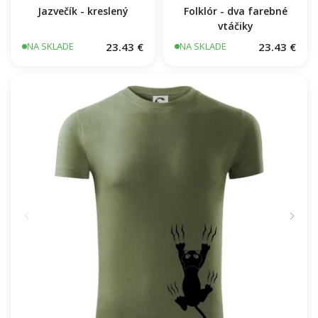
Jazvečík - kreslený
Folklór - dva farebné
vtáčiky
23.43 €
23.43 €
NA SKLADE
NA SKLADE