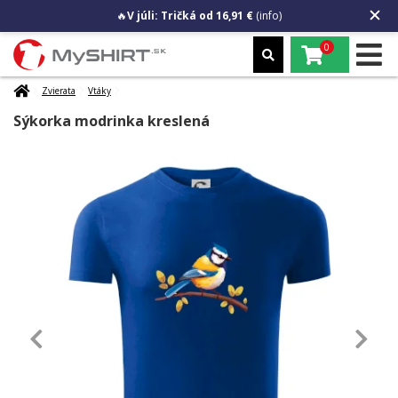
🔥
V júli: Tričká od 16,91 €
(info)
0
Zvierata
Vtáky
Sýkorka modrinka kreslená