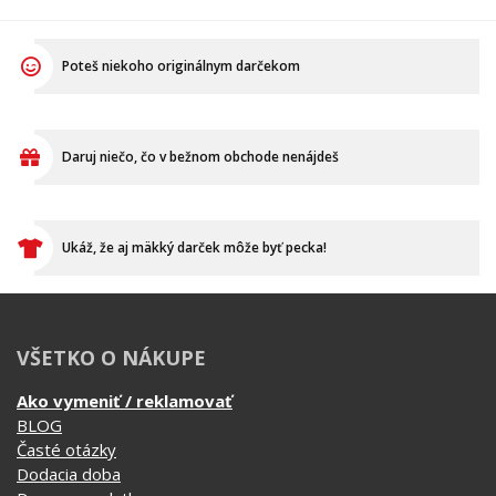
Poteš niekoho originálnym darčekom
Daruj niečo, čo v bežnom obchode nenájdeš
Ukáž, že aj mäkký darček môže byť pecka!
VŠETKO O NÁKUPE
Ako vymeniť / reklamovať
BLOG
Časté otázky
Dodacia doba
Doprava a platba